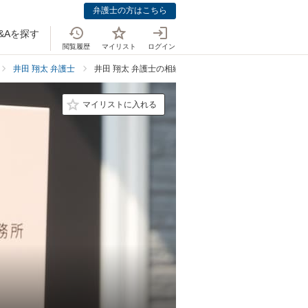
弁護士の方はこちら
&Aを探す
閲覧履歴
マイリスト
ログイン
井田 翔太 弁護士
井田 翔太 弁護士の相続・遺言の料金表
マイリストに入れる