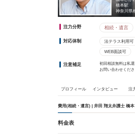
橋本駅
神奈川県
注力分野
相続・遺言
対応体制
法テラス利用可
WEB面談可
初回相談無料は私選
注意補足
お問い合わせくださ
プロフィール
インタビュー
注
費用(相続・遺言) | 井田 翔太弁護士 
料金表