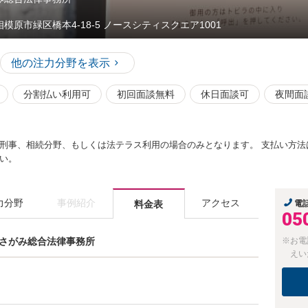
相模原市緑区橋本4-18-5 ノースシティスクエア1001
他の注力分野を表示
分割払い利用可
初回面談無料
休日面談可
夜間面
刑事、相続分野、もしくは法テラス利用の場合のみとなります。 支払い方法
い。
力分野
事例紹介
アクセス
料金表
電
05
橋本さがみ総合法律事務所
※お電
えい