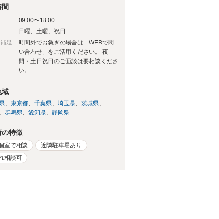
時間
09:00〜18:00
日
日曜、土曜、祝日
日補足
時間外でお急ぎの場合は「WEBで問
い合わせ」をご活用ください。 夜
間・土日祝日のご面談は要相談くださ
い。
地域
県
東京都
千葉県
埼玉県
茨城県
群馬県
愛知県
静岡県
所の特徴
個室で相談
近隣駐車場あり
れ相談可