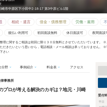
駅
川崎市中原区下小田中2-18-17 第3中原ビル1階
題
相続・遺言
借金・債務整理
労働・雇用
後払い利用可
初回面談無料
休日面談可
夜間面談
整理に関するご相談は初回に限り３０分無料とさせていただいています。 ※
ただきたいという思いから，電話相談・メール相談は承っておりません。 ※
下さい
力分野
事例紹介
料金表
アクセス
法律事務所
のプロが考える解決のカギは？地元・川崎
受付
平日