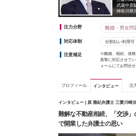
武蔵中原
神奈川県
注力分野
離婚・男女問
対応体制
分割払い利用可
※離婚、相続、債務
注意補足
真摯に対応させてい
ォームにてお問合せ
プロフィール
注
インタビュー
インタビュー | 原 雅紀弁護士 三愛川崎
難解な不動産相続、「交渉」
で開業した弁護士の思い