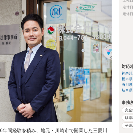
土曜
定休
定休
対応
神奈川
栃木県
石川県
岐阜県
事務
完全
駐車
子連
6年間経験を積み、地元・川崎市で開業した三愛川