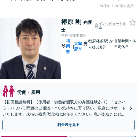
174件中 1-30件を表示
椿原 剛
弁護
インタビューを見
る
士
椿原法律事務所
福
都府楼前駅
か
営業時間：本
太宰
岡
|
日定休日
ら徒歩8分
府市
県
労働・雇用
【初回相談無料】【使用者・労働者側双方の弁護経験あり】「セクハ
ラ・パワハラ問題のご相談／辛い気持ちに寄り添い、親身にサポート
いたします」未払い残業代請求はお任せください！私があなたに代わ
って会社側と交渉いたします【休日・夜間相談可】
料金表を見る