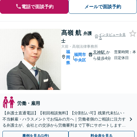
電話で面談予約
メールで面談予約
髙嶺 航
弁護
インタビューを見
る
士
大前・高嶺法律事務所
福
天神駅
か
営業時間：本
福岡市
岡
|
日定休日
ら徒歩4分
中央区
県
労働・雇用
【弁護士直通電話】【初回相談無料】【分割払い可】残業代未払い・
不当解雇・ハラスメントでお悩みの方へ｜労働者側のご相談に注力す
る弁護士が、会社との交渉から労働審判まで丁寧にサポートします
【休日・夜間・WEB相談対応】【労働審判の経験あり】
事例を見る(1件)
料金表を見る