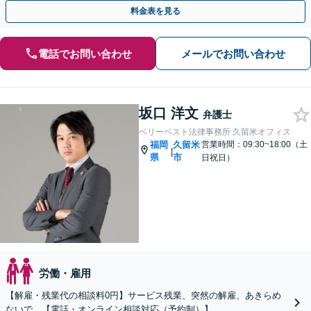
【天神駅３分】
料金表を見る
電話でお問い合わせ
メールでお問い合わせ
坂口 洋文
弁護士
ベリーベスト法律事務所 久留米オフィス
福岡
久留米
営業時間：09:30~18:00（土
|
県
市
日祝日）
労働・雇用
【解雇・残業代の相談料0円】サービス残業、突然の解雇、あきらめ
ないで。【電話・オンライン相談対応（予約制）】