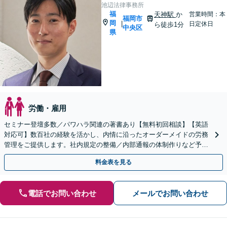
池辺法律事務所
福
天神駅
か
営業時間：本
福岡市
岡
|
日定休日
ら徒歩1分
中央区
県
労働・雇用
セミナー登壇多数／パワハラ関連の著書あり【無料初回相談】【英語
対応可】数百社の経験を活かし、内情に沿ったオーダーメイドの労務
管理をご提供します。社内規定の整備／内部通報の体制作りなど予防
法務に注力。クイックレスポンスが強み【天神駅１分】
料金表を見る
電話でお問い合わせ
メールでお問い合わせ