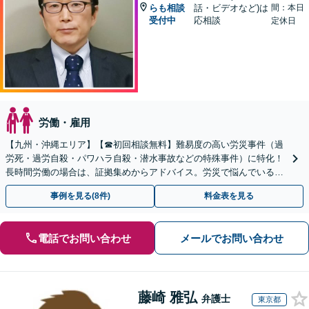
らも相談
話・ビデオなど)は
間：本日
受付中
応相談
定休日
労働・雇用
【九州・沖縄エリア】【☎︎初回相談無料】難易度の高い労災事件（過
労死・過労自殺・パワハラ自殺・潜水事故などの特殊事件）に特化！
長時間労働の場合は、証拠集めからアドバイス。労災で悩んでいる方
は早めにご相談を！【電話相談可能】
事例を見る(8件)
料金表を見る
電話でお問い合わせ
メールでお問い合わせ
藤崎 雅弘
弁護士
東京都