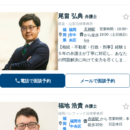
尾畠 弘典
弁護士
尾畠・山室法律事務所
天神駅
営業時間：10:00~
福
福岡
19:00（土日祝日）
岡
市中
から徒歩
|
県
央区
5分
【相続・不動産・行政・刑事】経験１
５年の弁護士が丁寧に対応し、あなた
の問題解決に向けて全力を尽くしま
す。【福岡市中央区・天神駅徒歩５
分】
電話で面談予約
メールで面談予約
福地 浩貴
弁護士
福岡パシフィック法律事務所
福
赤坂駅
から
営業時間：本
福岡市
岡
|
日定休日
徒歩10分
中央区
県