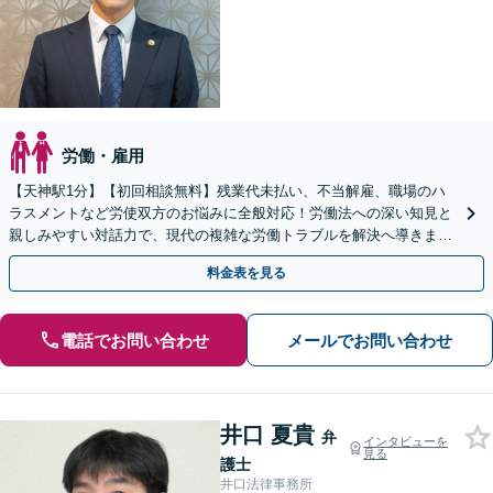
労働・雇用
【天神駅1分】【初回相談無料】残業代未払い、不当解雇、職場のハ
ラスメントなど労使双方のお悩みに全般対応！労働法への深い知見と
親しみやすい対話力で、現代の複雑な労働トラブルを解決へ導きま
す。一人で悩まずまずはご相談ください【夜間・休日相談可】
料金表を見る
電話でお問い合わせ
メールでお問い合わせ
井口 夏貴
弁
インタビューを
見る
護士
井口法律事務所