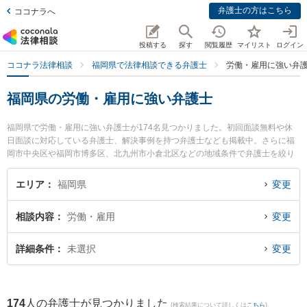
弁護士の方はこちら
ココナラへ
投稿する
探す
閲覧履歴
マイリスト
ログイン
ココナラ法律相談
福岡県で法律相談できる弁護士
労働・雇用に強い弁
福岡県の労働・雇用に強い弁護士
福岡県で労働・雇用に強い弁護士が174名見つかりました。初回面談無料や休
日面談に対応している弁護士、解決事例を持つ弁護士なども掲載中。さらに福
岡市中央区や福岡市博多区、北九州市小倉北区などの地域条件で弁護士を絞り
込めます。不当解雇や退職勧奨、内定取消等の細かな分野での絞り込み検索も
でき便利です。特に椿原法律事務所の椿原 剛弁護士や大前・高嶺法律事務所の
エリア
福岡県
変更
髙嶺 航弁護士、福岡つむぎ法律事務所の山本 恭輔弁護士のプロフィール情報や
弁護士費用、強みなどが注目されています。『福岡県で土日や夜間に発生した
相談内容
労働・雇用
変更
労働・雇用のトラブルを今すぐに弁護士に相談したい』『労働・雇用のトラブ
ル解決の実績豊富な近くの弁護士を検索したい』『初回相談無料で労働・雇用
を法律相談できる福岡県内の弁護士に相談予約したい』などでお困りの相談者
詳細条件
未選択
変更
さんにおすすめです。
174
人の弁護士が見つかりました
(検索結果について詳しくは
こちら
)