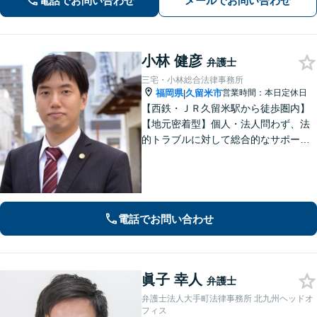
電話でお問い合わせ
メールでお問い合わせ
ベストな解決を目指します。
小林 健彦
弁護士
三宅・小林総合法律事務所
福岡県
久留米市
営業時間：本日定休日
|
【西鉄・ＪＲ久留米駅から徒歩圏内】
【地元密着型】個人・法人問わず、法
的トラブルに対して総合的なサポート
ができる体制を整えている事務所で
す。相手側との交渉や調停、裁判など
最後まで粘り強く対応いたします。
電話でお問い合わせ
眞子 幸人
弁護士
弁護士法人大手町法律事務所 北九州ヘッドオ
フィス