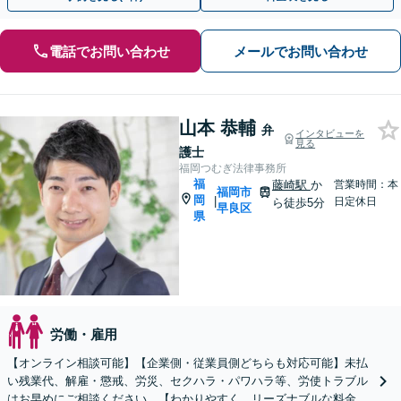
電話でお問い合わせ
メールでお問い合わせ
山本 恭輔
弁
インタビューを
見る
護士
福岡つむぎ法律事務所
福
藤崎駅
か
営業時間：本
福岡市
岡
|
日定休日
ら徒歩5分
早良区
県
労働・雇用
【オンライン相談可能】【企業側・従業員側どちらも対応可能】未払
い残業代、解雇・懲戒、労災、セクハラ・パワハラ等、労使トラブル
はお早めにご相談ください。【わかりやすく、リーズナブルな料金設