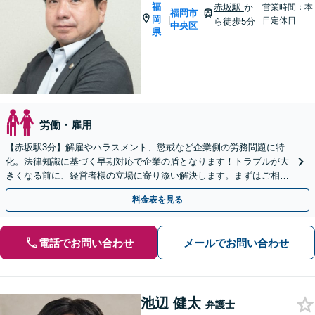
福
赤坂駅
か
営業時間：本
福岡市
岡
|
日定休日
ら徒歩5分
中央区
県
労働・雇用
【赤坂駅3分】解雇やハラスメント、懲戒など企業側の労務問題に特
化。法律知識に基づく早期対応で企業の盾となります！トラブルが大
きくなる前に、経営者様の立場に寄り添い解決します。まずはご相談
ください【夜間・休日相談可】【電話・WEB面談可】
料金表を見る
電話でお問い合わせ
メールでお問い合わせ
池辺 健太
弁護士