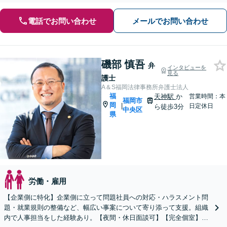
電話でお問い合わせ
メールでお問い合わせ
磯部 慎吾
弁
インタビューを
見る
護士
A＆S福岡法律事務所弁護士法人
福
天神駅
か
営業時間：本
福岡市
岡
|
日定休日
ら徒歩3分
中央区
県
労働・雇用
【企業側に特化】企業側に立って問題社員への対応・ハラスメント問
題・就業規則の整備など、幅広い事案について寄り添って支援。組織
内で人事担当をした経験あり。【夜間・休日面談可】【完全個室】