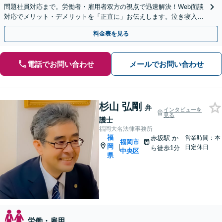
問題社員対応まで。労働者・雇用者双方の視点で迅速解決！Web面談
対応でメリット・デメリットを「正直に」お伝えします。泣き寝入り
するまえにご相談ください。
料金表を見る
電話でお問い合わせ
メールでお問い合わせ
杉山 弘剛
弁
インタビューを
見る
護士
福岡大名法律事務所
福
赤坂駅
か
営業時間：本
福岡市
岡
|
日定休日
ら徒歩1分
中央区
県
労働・雇用