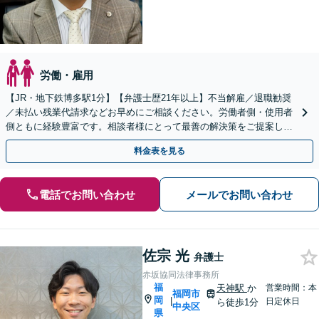
労働・雇用
【JR・地下鉄博多駅1分】【弁護士歴21年以上】不当解雇／退職勧奨
／未払い残業代請求などお早めにご相談ください。労働者側・使用者
側ともに経験豊富です。相談者様にとって最善の解決策をご提案し、
解決に向けて尽力いたします。
料金表を見る
電話でお問い合わせ
メールでお問い合わせ
佐宗 光
弁護士
赤坂協同法律事務所
福
天神駅
か
営業時間：本
福岡市
岡
|
日定休日
ら徒歩1分
中央区
県