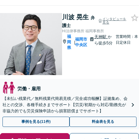
川波 晃生
弁
インタビューを
見る
護士
Hi法律事務所 福岡事務所
福
天神駅
か
営業時間：本
福岡市
岡
|
日定休日
ら徒歩5分
中央区
県
労働・雇用
【未払い残業代／無料残業代簡易見積／完全成功報酬】証拠集め、会
社との交渉、各種手続きまでサポート【労災/初期から対応/勤務先が
非協力的でも労災保険申請から損害賠償までサポート】
事例を見る(11件)
料金表を見る