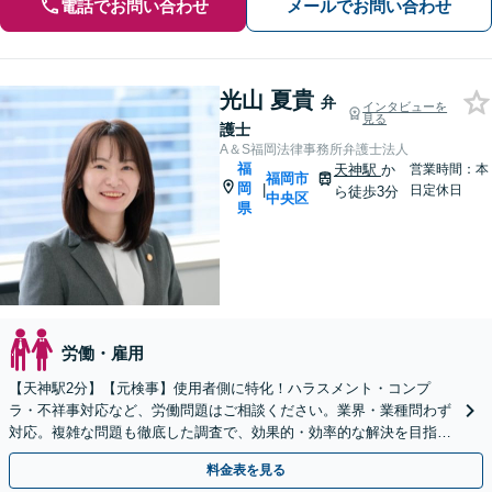
電話でお問い合わせ
メールでお問い合わせ
光山 夏貴
弁
インタビューを
見る
護士
A＆S福岡法律事務所弁護士法人
福
天神駅
か
営業時間：本
福岡市
岡
|
日定休日
ら徒歩3分
中央区
県
労働・雇用
【天神駅2分】【元検事】使用者側に特化！ハラスメント・コンプ
ラ・不祥事対応など、労働問題はご相談ください。業界・業種問わず
対応。複雑な問題も徹底した調査で、効果的・効率的な解決を目指し
ます。セカンドオピニオン可【休日・夜間相談可】
料金表を見る