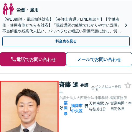
労働・雇用
【WEB面談・電話相談対応】【弁護士直通／LINE相談可】【労働者
側・使用者側どちらも対応】「現役講師の経験でわかりやすい説明」
不当解雇や残業代未払い、パワハラなど幅広い労働問題に対し、労働
者の方々の心情を深く理解したサポートを行います。
料金表を見る
電話でお問い合わせ
メールでお問い合わせ
齋藤 遼
弁護
インタビューを見
る
士
弁護士法人大西総合法律事務所 福岡事務所
福
天神南駅
か
営業時間：本
福岡市
岡
|
日定休日
ら徒歩1分
中央区
県