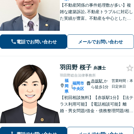
【不動産関係の事件処理数が多い】複
雑な建築訴訟､不動産トラブルに対応し
た実績が豊富。不動産を中心とした相
続トラブルにも多く対応【顧問弁護
士】業績にも影響する中小企業関係の
法務、顧客とのトラブル、予防法務も
電話でお問い合わせ
メールでお問い合わせ
お任せ【六本松駅2分】
羽田野 桜子
弁護士
羽田野総合法律事務所
福
赤坂駅
か
営業時間：本
福岡市
岡
|
日定休日
ら徒歩1分
中央区
県
【初回相談無料】【赤坂駅1分】【法テ
ラス利用可能】【電話相談可能】離
婚・男女問題/借金・債務整理問題/相
続・遺言分野など、身近な法律トラブ
ルに注力しています。女性ならではの
視点を活かしつつ、依頼者様にとって