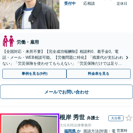
受付中
応相談
定休日
労働・雇用
【全国対応・来所不要】【完全成功報酬制】相談料0、着手金0。電
話・メール・WEB相談可能。【労働問題に特化】「残業代が支払われ
ない」「労災保険を使わせてもらえない」「労災保険だけでは足りな
い。損害賠償請求したい」など労働問題はお任せを。
事例を見る(9件)
料金表を見る
メールでお問い合わせ
根岸 秀世
弁護士
大分県
大分共同法律事務所
営業時
福岡県
か
面談方法(対面・電