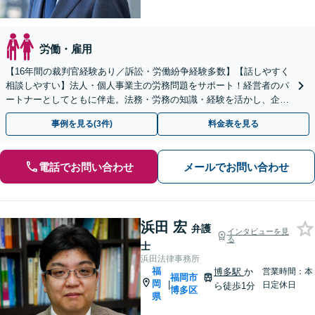
労働・雇用
【16年間の裁判官経験あり／訴訟・労働紛争経験多数】【話しやすく
相談しやすい】法人・個人事業主の労務問題をサポート！経営者のパ
ートナーとしてともに伴走。法務・労務の知識・経験を活かし、企業
側に立って御社の労働問題の解決に尽力します。
事例を見る(3件)
料金表を見る
電話でお問い合わせ
メールでお問い合わせ
浜田 宏
弁護
インタビューを見
る
士
浜田法律事務所
福
博多駅
か
営業時間：本
福岡市
岡
|
日定休日
ら徒歩1分
博多区
県