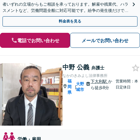
者いずれの立場からもご相談を承っております。解雇や残業代、ハラ
スメントなど、労働問題全般に対応可能です。紛争の発生後だけでな
く、予防法務にも注力しています。ぜひご相談ください。
料金表を見る
電話でお問い合わせ
メールでお問い合わせ
中野 公義
弁護士
なかのきみよし法律事務所
福
下大利駅
か
営業時間：本
大野
岡
|
日定休日
ら徒歩8分
城市
県
労働・雇用