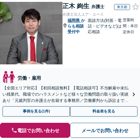
正木 絢生
弁護士
東京都
弁護士法人ユア・エース
営業時
福岡県
か
面談方法(対面・電
らも相談
話・ビデオなど)は
間：本日
受付中
応相談
定休日
労働・雇用
【全国エリア対応】【初回相談無料】【電話相談可】不当解雇や未払
い残業代、職場でのハラスメントなど様々な労働問題の取り扱い実績
あり「元裁判官の弁護士が在籍する事務所／労働審判から訴訟まで、
裁判官経験を活かした最適な戦略を立案」
事例を見る(1件)
料金表を見る
電話でお問い合わせ
メールでお問い合わせ