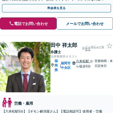
定】【弁護士歴7年】【藤崎駅から徒歩5分】
料金表を見る
電話でお問い合わせ
メールでお問い合わせ
田中 祥太郎
インタビューを
見る
弁護士
法律事務所オネスト
福
六本松駅
か
営業時間：本
福岡市
岡
|
日定休日
ら徒歩5分
中央区
県
労働・雇用
【六本松駅5分】【ギモン解消屋さん】【電話相談可】使用者・労働