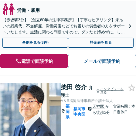
労働・雇用
【赤坂駅3分】【創立60年の法律事務所】【丁寧なヒアリング】未払
いの残業代、不当解雇、労働災害などでお困りの労働者の方をサポー
トいたします。生活に関わる問題ですので、ダメだと諦めずに、しっ
かりと労働者の権利を主張していきましょう。
事例を見る(3件)
料金表を見る
電話で面談予約
メールで面談予約
柴田 啓介
弁
インタビューを
見る
護士
A＆S福岡法律事務所弁護士法人
福
天神駅
か
営業時間：本
福岡市
岡
|
日定休日
ら徒歩3分
中央区
県