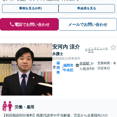
事例を見る(4件)
料金表を見る
電話でお問い合わせ
メールでお問い合わせ
安河内 涼介
インタビューを
見る
弁護士
福岡城南法律事務所
福
赤坂駅
か
営業時間：本
福岡市
岡
|
日定休日
ら徒歩5分
中央区
県
労働・雇用
【初回相談60分無料】残業代請求や不当解雇、労災から企業様向けの