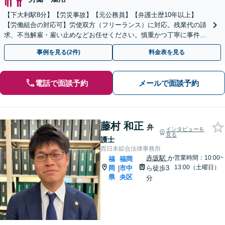
【下大利駅8分】【労災事故】【元公務員】【弁護士歴10年以上】
【労働組合の対応可】労使双方（フリーランス）に対応。残業代の請
求、不当解雇・雇い止めなどお任せください。慎重かつ丁寧に事件解
決へと進めます。
事例を見る(2件)
料金表を見る
電話で面談予約
メールで面談予約
藤村 和正
弁
インタビューを
見る
護士
西日本綜合法律事務所
赤坂駅
か
営業時間：10:00~
福
福岡
13:00（土曜日）
岡
市中
ら徒歩3
|
県
央区
分