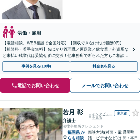
労働・雇用
【電話相談、WEB相談で全国対応】【回収できなければ報酬0円】
【相談料・着手金無料】名ばかり管理職／運送業／飲食業／外資系な
ど未払い残業代は妥協せずに交渉！他事務所で断られた方もご相談く
ださい。【解決事例が豊富】土曜日も電話受付しています
事例を見る(10件)
料金表を見る
電話でお問い合わせ
メールでお問い合わせ
若月 彰
東京都
インタビュー
を見る
弁護士
法律事務所クレシェンド
営業時
福岡県
か
面談方法(対面・電
らも相談
話・ビデオなど)は
間：本日