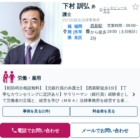
下村 訓弘
弁
インタビューを
見る
護士
日の出総合法律事務所
西新駅
営業時間：09:00~
福
福岡
19:00（土日祝日）
岡
市早
から徒歩
|
県
良区
2分
労働・雇用
【初回45分相談無料】【元銀行員の弁護士】【西新駅徒歩1分】【丁
寧なカウンセリングに定評あり】サラリーマン（銀行員）経験者とし
て労働者の立場と、経営を学び（ＭＢＡ）法律事務所を経営する者と
して経営者の立場と、両方の視点を備えた弁護士です。
事例を見る(1件)
料金表を見る
電話でお問い合わせ
メールでお問い合わせ