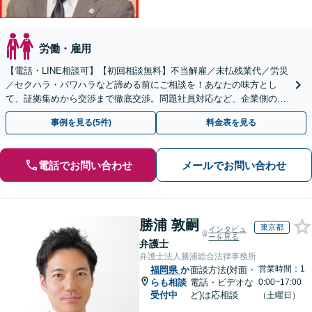
労働・雇用
【電話・LINE相談可】【初回相談無料】不当解雇／未払残業代／労災
／セクハラ・パワハラなど諦める前にご相談を！あなたの味方とし
て、証拠集めから交渉まで徹底交渉。問題社員対応など、企業側のご
相談もOK【夜間・休日対応】【天神南駅直結】
事例を見る(5件)
料金表を見る
電話でお問い合わせ
メールでお問い合わせ
勝浦 敦嗣
東京都
インタビュ
ーを見る
弁護士
弁護士法人勝浦総合法律事務所
営業時間：1
福岡県
か
面談方法(対面・
らも相談
電話・ビデオな
0:00~17:00
受付中
ど)は応相談
（土曜日）