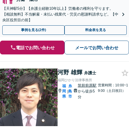
【天神駅5分】【弁護士経験10年以上】労働者の権利を守ります。
【相談無料】不当解雇・未払い残業代・労災の慰謝料請求など。【中
央区役所目の前】
事例を見る(2件)
料金表を見る
電話でお問い合わせ
メールでお問い合わせ
河野 雄輝
弁護士
福岡ひかり法律事務所
筑前前原駅
営業時間：10:00~1
福
糸
9:00（土日祝日）
岡
島
から徒歩5
|
県
市
分