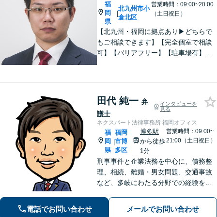
福
営業時間：09:00~20:00
北九州市小
岡
|
（土日祝日）
倉北区
県
【北九州・福岡に拠点あり▶どちらで
もご相談できます】【完全個室で相談
可】【バリアフリー】【駐車場有】法
律問題は様々な角度から問題をとらえ
る必要があります。これまでの経験を
活かした総合力で課題解決をサポート
します。お悩みの方はご相談くださ
田代 純一
弁
インタビューを
い。
見る
護士
ネクスパート法律事務所 福岡オフィス
博多駅
営業時間：09:00~
福
福岡
21:00（土日祝日）
岡
市博
から徒歩
|
県
多区
1分
刑事事件と企業法務を中心に、債務整
理、相続、離婚・男女問題、交通事故
など、多岐にわたる分野での経験を積
み重ねてきました。【初回相談無料】
ご依頼者様のご心情や迷いを丁寧にお
電話でお問い合わせ
メールでお問い合わせ
聴き取りし、安心・納得感の得られる