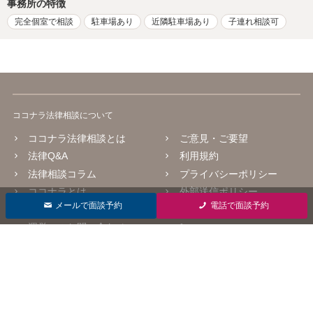
事務所の特徴
完全個室で相談
駐車場あり
近隣駐車場あり
子連れ相談可
ココナラ法律相談について
ココナラ法律相談とは
ご意見・ご要望
法律Q&A
利用規約
法律相談コラム
プライバシーポリシー
ココナラとは
外部送信ポリシー
メールで面談予約
電話で面談予約
よくあるご質問
掲載をご検討の弁護士の方
へ
運営へのお問い合わせ
会社情報
運営会社