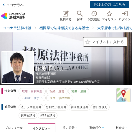
弁護士の方はこちら
ココナラへ
投稿する
探す
閲覧履歴
マイリスト
ログイン
ココナラ法律相談
福岡県で法律相談できる弁護士
太宰府市で法律相談
マイリストに入れる
つばはら つよし
椿原 剛
弁護士
椿原法律事務所
都府楼前駅
福岡県
太宰府市大字向佐野1-19YCN都府楼D号室
注力分野
離婚・男女問題
相続・遺言
労働・雇用
不動産・住まい
借金・債務整理
対応体制
法テラス利用可
分割払い利用可
初回面談無料
休日面談可
夜間面談可
WEB面談可
プロフィール
注力分野
事例紹介
料金表
インタビュー