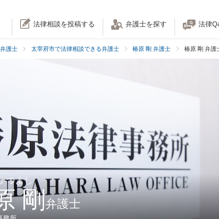
法律相談を投稿する
弁護士を探す
法律Q
弁護士
太宰府市で法律相談できる弁護士
椿原 剛 弁護士
椿原 剛 弁
ら つよし
原 剛
弁護士
事務所