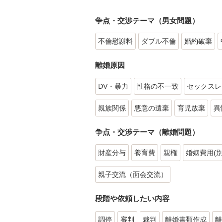
争点・交渉テーマ（男女問題）
不倫慰謝料
ダブル不倫
婚約破棄
離婚原因
DV・暴力
性格の不一致
セックスレ
親族関係
悪意の遺棄
育児放棄
異
争点・交渉テーマ（離婚問題）
財産分与
養育費
親権
婚姻費用(
親子交流（面会交流）
段階や依頼したい内容
調停
審判
裁判
離婚書類作成
離