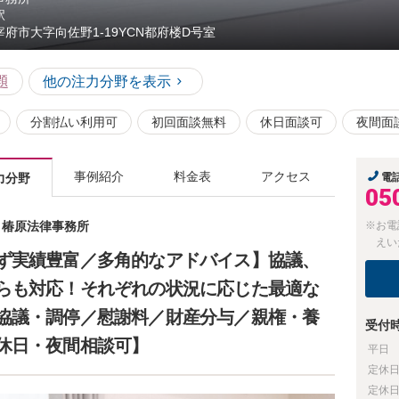
駅
宰府市大字向佐野1-19YCN都府楼D号室
題
他の注力分野を表示
分割払い利用可
初回面談無料
休日面談可
夜間面
事例紹介
料金表
アクセス
力分野
電
05
士 椿原法律事務所
※お電
えい
ず実績豊富／多角的なアドバイス】協議、
らも対応！それぞれの状況に応じた最適な
協議・調停／慰謝料／財産分与／親権・養
受付
休日・夜間相談可】
平日
定休
定休