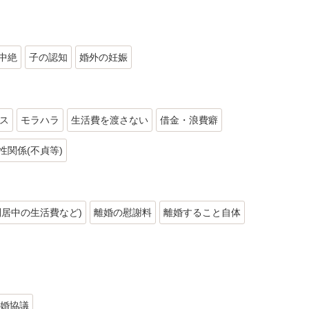
中絶
子の認知
婚外の妊娠
ス
モラハラ
生活費を渡さない
借金・浪費癖
性関係(不貞等)
別居中の生活費など)
離婚の慰謝料
離婚すること自体
婚協議