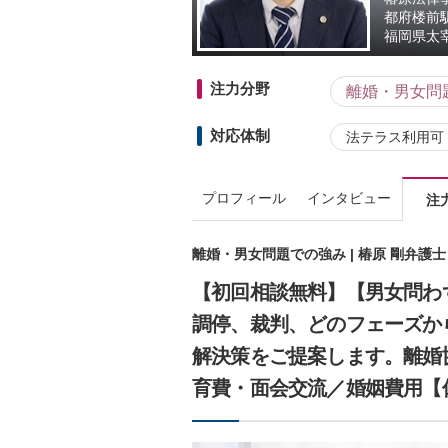
都府楼前
福岡県
太
注力分野
離婚・男女問
対応体制
法テラス利用可
プロフィール
インタビュー
注
離婚・男女問題での強み | 椿原 剛弁護
【初回相談無料】【男女問わ
調停、裁判、どのフェーズか
解決策をご提案します。離婚
育費・面会交流／婚姻費用【