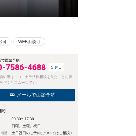
談可
WEB面談可
話で面談予約
0-7586-4688
定休日
話の際は「ココナラ法律相談を見た」とお伝
ただくとスムーズです。
メールで面談予約
時間
09:30〜17:30
日
日曜、土曜、祝日
日補足
土日祝日のご予約についてはご相談く