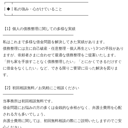
┏━┳━━━━━━━━━━━━━━━━━━━━
┃◆┃私の強み・心がけていること
┗━┻━━━━━━━━━━━━━━━━━━━━
【1】個人の債務整理に関しての多様な実績
━━━━━━━━━━━━━━━━━━━
私はこれまで多様な借金問題を解決してきた実績があります。
債務整理には主に自己破産・任意整理・個人再生という3つの手段があり
ますが、依頼者さまに合わせて最適な債務整理をご提案いたします。
「持ち家を手放すことなく債務整理したい」「とにかくできるだけすぐ
に借金をなくしたい」など、できる限りご要望に沿った解決を図りま
す。
【2】初回相談無料／お気軽にご相談ください
━━━━━━━━━━━━━━━━━━━
当事務所は初回相談無料です。
借金問題にお悩みの方の多くは金銭的な余裕がなく、弁護士費用を心配
される方も多いでしょう。
弁護士費用に関しては、初回無料相談の際にご説明いたしますのでご安
心ください。