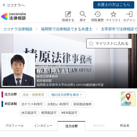
弁護士の方はこちら
ココナラへ
投稿する
探す
閲覧履歴
マイリスト
ログイン
ココナラ法律相談
福岡県で法律相談できる弁護士
太宰府市で法律相談
マイリストに入れる
つばはら つよし
椿原 剛
弁護士
椿原法律事務所
都府楼前駅
福岡県
太宰府市大字向佐野1-19YCN都府楼D号室
注力分野
借金・債務整理
他の注力分野を表示
対応体制
法テラス利用可
分割払い利用可
初回面談無料
休日面談可
夜間面談可
WEB面談可
プロフィール
インタビュー
事例紹介
料金表
注力分野