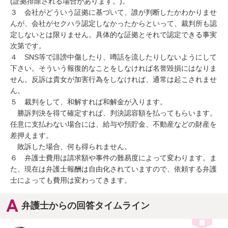
(証拠排除される場合があります。)。

３　会社がどういう証拠に基づいて、誰が判断したかわかりませ
んが、会社がセクハラ認定しなかったからといって、裁判所も認
定しないとは限りません。具体的な証拠とそれで認定できる事実
次第です。

４　SNS等で誹謗中傷したり、噂話を流したりしないようにして
下さい。そういう報復的なことをしなければ名誉毀損にはなりま
せん。反訴は貴女が加害行為をしなければ、通常は起こされませ
ん。

５　裁判をして、和解すれば和解金が入ります。

　勝訴判決を得て確定すれば、判決認容額を払ってもらいます。
任意に支払わない場合には、給与や預貯金、不動産などの財産を
差押えます。

　敗訴した場合、何も得られません。

６　弁護士費用は請求額や事件の難易度によって変わります。ま
た、現在は弁護士報酬は自由化されていますので、依頼する弁護
士によっても費用は変わってきます。
弁護士からの回答タイムライン