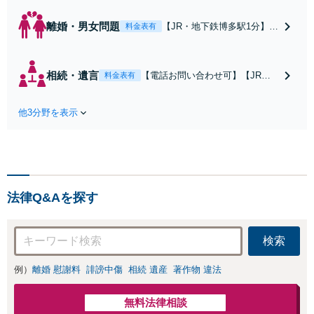
離婚・男女問題
【JR・地下鉄博多駅1分】
料金表有
【平日夜間も対応可】【弁
護士歴21年以上】【家事調
停官の経験あり】慰謝料請
相続・遺言
【電話お問い合わせ可】【JR・
料金表有
求／財産分与／親権などお
地下鉄博多駅1分】【弁護士歴21
任せください。相談者さま
年以上】遺産分割協議／遺留分侵
のお話を丁寧にヒアリング
他3分野を表示
害額請求／遺言書作成などお任せ
し、最善の解決策をご提案
ください。相談者さまに寄り添っ
いたします
て解決へ。円満な相続を実現する
ためにも、経験豊富な弁護士にお
任せください
法律Q&Aを探す
検索
例）
離婚 慰謝料
誹謗中傷
相続 遺産
著作物 違法
無料法律相談