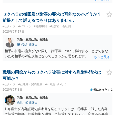
セクハラの撤回及び謝罪の要求は可能なのかどうか？
前提として訴えるつもりはありません。
#セクハラ
#パワハラ
#労働審判
#経営者・会社側
2026年7月17日
労働・雇用に強い弁護士
泉 亮介
弁護士
相手の任意の協力がない限り、謝罪等について強制することはできな
いため相手の対応次第となってしまうかと思われます。
職場の同僚からのセクハラ被害に対する慰謝料請求は
可能か？
#セクハラ
#正社員・契約社員
#不同意わいせつ
2026年7月8日
役にたった
2
労働・雇用に強い弁護士
浜田 宏
弁護士
1 弁護士が内容証明で請求書を送るメリットは、①事案に即した内容
で請求の根拠、法的根拠を明示して請求してもらえる、②交渉を弁護