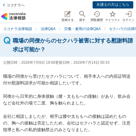
弁護士の方はこちら
ココナラへ
投稿する
探す
閲覧履歴
マイリスト
ログイン
ココナラ法律相談
法律Q&A
労働・雇用の法律Q&A
セクハラの法律Q
職場の同僚からのセクハラ被害に対する慰謝料請
求は可能か？
公開日時：
2026年7月8日 19:08
更新日時：
2026年7月14日 00:33
職場の同僚から受けたセクハラについて、相手本人への内容証明送
付や慰謝料請求が可能か相談したいです。

同僚から日常的に身体接触（腰・太ももへの接触）があり、飲み会
など会社外の場で二度、胸を触られました。

会社に相談しましたが、相手は腰や太ももへの接触は認めたもの
の、胸への接触は否定したため、会社はセクハラと認定せず、注意
指導と私への私的接触禁止のみとなりました。
