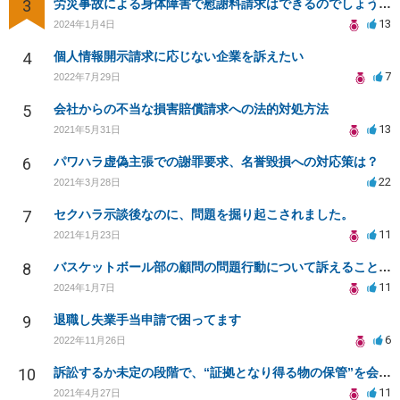
3
労災事故による身体障害で慰謝料請求はできるのでしょうか？
13
2024年1月4日
4
個人情報開示請求に応じない企業を訴えたい
7
2022年7月29日
5
会社からの不当な損害賠償請求への法的対処方法
13
2021年5月31日
6
パワハラ虚偽主張での謝罪要求、名誉毀損への対応策は？
22
2021年3月28日
7
セクハラ示談後なのに、問題を掘り起こされました。
11
2021年1月23日
8
バスケットボール部の顧問の問題行動について訴えることは可能でしょうか？
11
2024年1月7日
9
退職し失業手当申請で困ってます
6
2022年11月26日
10
訴訟するか未定の段階で、“証拠となり得る物の保管”を会社に応じてもらえる方法は在りますか?
11
2021年4月27日