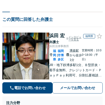
この質問に回答した弁護士
浜田 宏
福岡県
インタビュ
ーを見る
弁護士
浜田法律事務所
博多駅
営業時間：10:0
福
福岡
0~18:00（平
岡
市博
から徒歩
|
県
多区
日）
1分
JR・地下鉄博多駅1分、Ｂ型肝炎・
着手金無料、クレジットカード・Ｐ
ａｙＰａｙ利用可、分割払要相談、
夜間・休日相談可（要事前予約）、
弁護士歴21年。インターネット問
電話でお問い合わせ
メールでお問い合わせ
題、医療、離婚、相続、後見、交通
事故、借金、労働、民事全般取扱い
注力分野