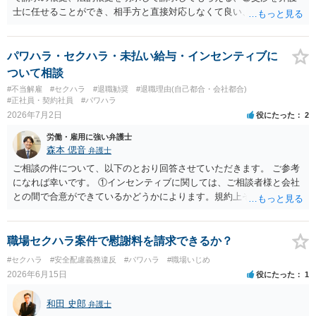
士に任せることができ、相手方と直接対応しなくて良い、というとこ
ろでしょうか。 デメリットは、費用がかかる点でしょう。 また、
請求は可能ですが、相手が任意に払うかどうかは分かりません。 ２
民事訴訟に証拠の制限はありませんが、秘密録音はプライバシー保護
パワハラ・セクハラ・未払い給与・インセンティブに
の観点から、裁判の証拠にする場合には注意が必要です(証拠排除され
ついて相談
る場合があります。)。 ３ 会社がどういう証拠に基づいて、誰が判断
#不当解雇
#セクハラ
#退職勧奨
#退職理由(自己都合・会社都合)
したかわかりませんが、会社がセクハラ認定しなかったからといっ
#正社員・契約社員
#パワハラ
て、裁判所も認定しないとは限りません。具体的な証拠とそれで認定
2026年7月2日
役にたった
2
できる事実次第です。 ４ SNS等で誹謗中傷したり、噂話を流したり
労働・雇用に強い弁護士
しないようにして下さい。そういう報復的なことをしなければ名誉毀
森本 偲音
弁護士
損にはなりません。反訴は貴女が加害行為をしなければ、通常は起こ
されません。 ５ 裁判をして、和解すれば和解金が入ります。 勝訴
ご相談の件について、以下のとおり回答させていただきます。 ご参考
判決を得て確定すれば、判決認容額を払ってもらいます。任意に支払
になれば幸いです。 ①インセンティブに関しては、ご相談者様と会社
わない場合には、給与や預貯金、不動産などの財産を差押えます。
との間で合意ができているかどうかによります。規約上そのような合
敗訴した場合、何も得られません。 ６ 弁護士費用は請求額や事件の
意が確認できれば請求できる可能性はあると考えます。 なお、合意
難易度によって変わります。また、現在は弁護士報酬は自由化されて
は口頭でも成立しますが、裁判等で争点となった場合には録音等の証
いますので、依頼する弁護士によっても費用は変わってきます。
拠がない限り立証が困難となり、請求が認められない可能性がござい
職場セクハラ案件で慰謝料を請求できるか？
ます。 ②未払給与に関しては労務を提供しているのにもかかわらず支
#セクハラ
#安全配慮義務違反
#パワハラ
#職場いじめ
払われていない場合は、契約違反となりますので請求可能かと存じま
2026年6月15日
役にたった
1
す。 ③休日・時間外労働については、休日・時間外労働があったこと
を示す証拠があるかまずは確認する必要があるかと存じます。 ④パワ
和田 史郎
弁護士
ハラ・セクハラに関しては、具体的な言動の内容によって判断が分か