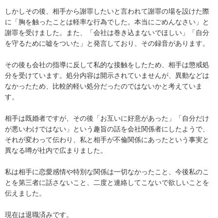
しかしその後、相手から謝罪したいと言われて謝罪の場を設けた際
に「胸を触ったことは軽率な行為でした。本当にごめんなさい」と
謝罪を受けました。また、「会社は巻き込まないでほしい」「自分
を守るために嘘をついた」と発言しており、その録音があります。

その後も会社の指導に反して私的な接触をしたため、相手は懲戒処
分を受けています。処分内容は開示されていませんが、異動などは
なかったため、比較的軽い処分だったのではないかと考えていま
す。

相手は既婚者ですが、その後「お互いに好意があった」「自分だけ
が悪いわけではない」という趣旨の話を会社関係者にしたようで、
それが変わって伝わり、私と相手が不倫関係にあったという事実と
異なる噂が社内で広まりました。

私は相手に恋愛感情や特別な関係は一切なかったこと、今後私のこ
とを第三者に話さないこと、二度と連絡してこないで欲しいことを
伝えました。

現在は退職済みです。
