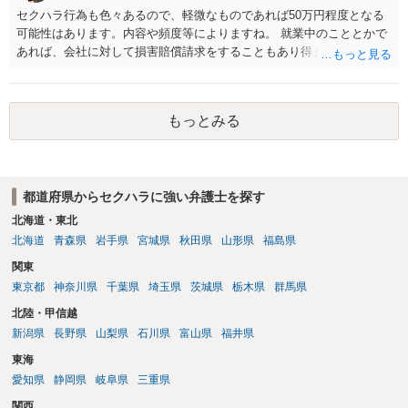
れますので、録音データやLINEでのやり取り等を確認する必要がある
セクハラ行為も色々あるので、軽微なものであれば50万円程度となる
かと存じます。 ⑤退職勧奨については退職する意思がないのであれば
可能性はあります。内容や頻度等によりますね。 就業中のこととかで
きっぱりと断ればよく、解雇については不当な解雇である場合には解
あれば、会社に対して損害賠償請求をすることもあり得ます。
雇無効を争うなどの対応が考えられます。 回答としては以上になりま
すが、まずは、資料一式をご持参いただき最寄りの法律事務所にご相
談するか、労働基準監督署に相談する等の対応をしていただくことが
望ましいと考えます。
もっとみる
都道府県からセクハラに強い弁護士を探す
北海道・東北
北海道
青森県
岩手県
宮城県
秋田県
山形県
福島県
関東
東京都
神奈川県
千葉県
埼玉県
茨城県
栃木県
群馬県
北陸・甲信越
新潟県
長野県
山梨県
石川県
富山県
福井県
東海
愛知県
静岡県
岐阜県
三重県
関西