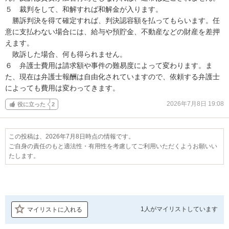
５　裁判をして、和解すれば和解金が入ります。

　勝訴判決を得て確定すれば、判決認容額を払ってもらいます。任
意に支払わない場合には、給与や預貯金、不動産などの財産を差押
えます。

　敗訴した場合、何も得られません。

６　弁護士費用は請求額や事件の難易度によって変わります。ま
た、現在は弁護士報酬は自由化されていますので、依頼する弁護士
によっても費用は変わってきます。
2026年7月8日 19:08
役に立った
2
この投稿は、2026年7月8日時点の情報です。
ご自身の責任のもと適法性・有用性を考慮してご利用いただくようお願いい
たします。
1人が
マイリストしています
マイリストに入れる