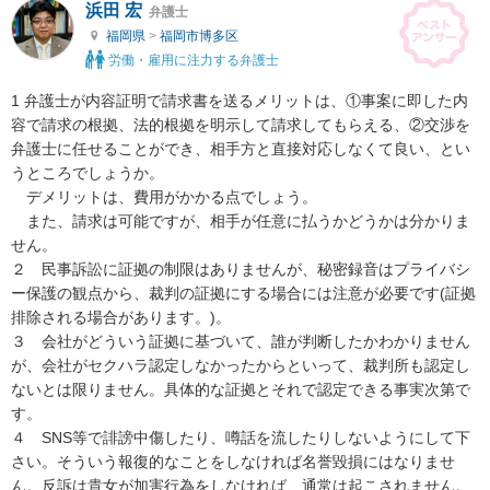
浜田 宏
弁護士
福岡県
>
福岡市博多区
労働・雇用に注力する弁護士
1 弁護士が内容証明で請求書を送るメリットは、①事案に即した内
容で請求の根拠、法的根拠を明示して請求してもらえる、②交渉を
弁護士に任せることができ、相手方と直接対応しなくて良い、とい
うところでしょうか。

　デメリットは、費用がかかる点でしょう。

　また、請求は可能ですが、相手が任意に払うかどうかは分かりま
せん。

２　民事訴訟に証拠の制限はありませんが、秘密録音はプライバシ
ー保護の観点から、裁判の証拠にする場合には注意が必要です(証拠
排除される場合があります。)。

３　会社がどういう証拠に基づいて、誰が判断したかわかりません
が、会社がセクハラ認定しなかったからといって、裁判所も認定し
ないとは限りません。具体的な証拠とそれで認定できる事実次第で
す。

４　SNS等で誹謗中傷したり、噂話を流したりしないようにして下
さい。そういう報復的なことをしなければ名誉毀損にはなりませ
ん。反訴は貴女が加害行為をしなければ、通常は起こされません。
