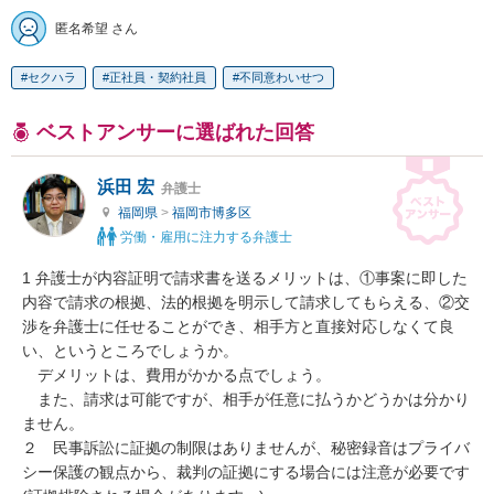
匿名希望 さん
セクハラ
正社員・契約社員
不同意わいせつ
ベストアンサーに選ばれた回答
浜田 宏
弁護士
福岡県
>
福岡市博多区
労働・雇用に注力する弁護士
1 弁護士が内容証明で請求書を送るメリットは、①事案に即した
内容で請求の根拠、法的根拠を明示して請求してもらえる、②交
渉を弁護士に任せることができ、相手方と直接対応しなくて良
い、というところでしょうか。

　デメリットは、費用がかかる点でしょう。

　また、請求は可能ですが、相手が任意に払うかどうかは分かり
ません。

２　民事訴訟に証拠の制限はありませんが、秘密録音はプライバ
シー保護の観点から、裁判の証拠にする場合には注意が必要です