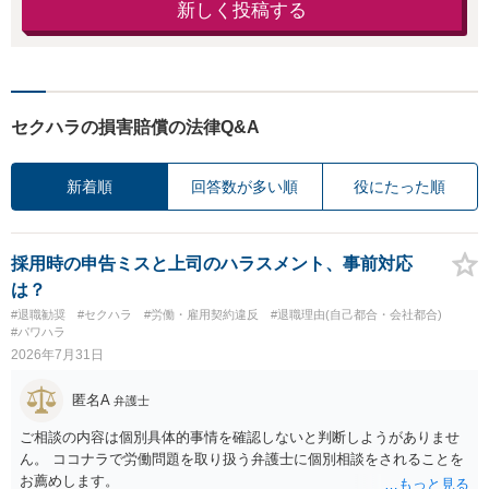
新しく投稿する
セクハラの損害賠償の法律Q&A
新着順
回答数が多い順
役にたった順
採用時の申告ミスと上司のハラスメント、事前対応
は？
#退職勧奨
#セクハラ
#労働・雇用契約違反
#退職理由(自己都合・会社都合)
#パワハラ
2026年7月31日
匿名A
弁護士
ご相談の内容は個別具体的事情を確認しないと判断しようがありませ
ん。 ココナラで労働問題を取り扱う弁護士に個別相談をされることを
お薦めします。