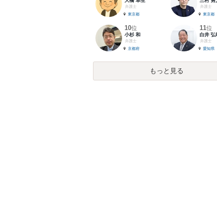
大橋 卓生
三村 勇
弁護士
弁護士
東京都
東京都
10
11
位
位
小杉 和
白井 弘
弁護士
弁護士
京都府
愛知県
もっと見る