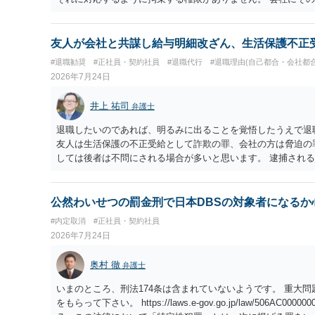
権限がないことをして、相手が応じないのは当然で、それで適
すので、対応は難しいでしょう。
友人が会社と共謀し給与明細改ざん、生活保護不正
#退職勧奨
#正社員・契約社員
#退職代行
#退職理由(自己都合・会社都合
2026年7月24日
井上 祐司
弁護士
退職したいのであれば、明るみに出ることを覚悟したうえで退
友人は生活保護の不正受給として詐欺の罪、会社の方は脅迫の
しては後者は不問にされる場合が多いと思います。 逮捕され
公然わいせつの罰金刑で日本DBSの対象者になるか
#内定取消
#正社員・契約社員
2026年7月24日
奥村 徹
弁護士
いまのところ、刑法174条は含まれていないようです。 重大
をもらって下さい。 https://laws.e-gov.go.jp/law/506AC000000