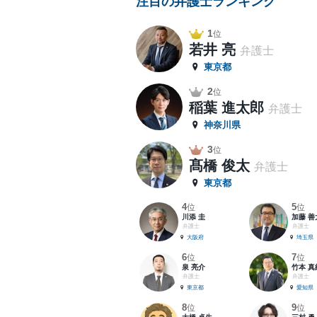
注目の弁護士ランキング
1
位
若井 亮
弁護士
東京都
2
位
稲葉 進太郎
弁護士
神奈川県
3
位
髙橋 俊太
弁護士
東京都
4
5
位
位
川添 圭
加藤 善
弁護士
弁護士
大阪府
埼玉県
6
7
位
位
泉 亮介
竹本 真
弁護士
弁護士
東京都
愛知県
8
9
位
位