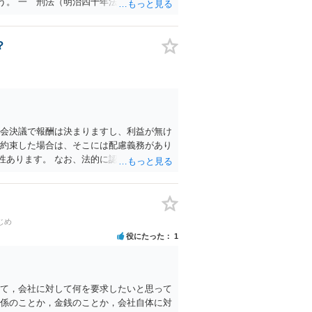
う。 一 刑法（明治四十年法律第四十五
二条まで、第二百四十一条第一項若しくは
罪 二 盗犯等の防止及び処分に関する法律
項の罪を犯す行為に係るものに限る。）
？
ノに係る行為等の規制及び処罰並びに児童の
第八条までの罪 五 性的な姿態を撮影する
電磁的記録の消去等に関する法律（令和五
の条例で定める罪であって、次のイからニま
の イ みだりに人の身体の一部に接触する
下着若しくは身体をのぞき見し、若しくは写
総会決議で報酬は決まりますし、利益が無け
）を用いて撮影し、又は当該下着若しくは
を約束した場合は、そこには配慮義務があり
行為 ハ みだりに卑わいな言動をする行為
性あります。 なお、法的に認められても会
児童に対しわいせつな行為をする行為
ます。
じめ
役にたった
1
いて，会社に対して何を要求したいと思って
関係のことか，金銭のことか，会社自体に対