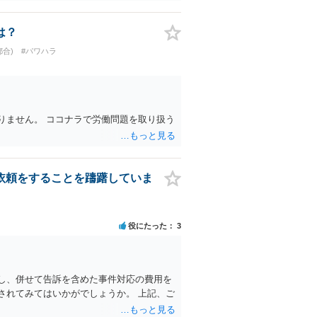
補償をせずに解雇した場合は、不当解雇に当
別に、受け取れる金銭はありますでしょう
ると解されますので、会社の損害賠償責任
は？
、逸失利益等）が認められる可能性が高い
合)
#パワハラ
不注意等による事故）の場合は、当該第三者
から控除（損益相殺）されますが、それを超
なります。 会社等との交渉が必要になると
・・）。極めて専門的な話ですので、詳細
参考まで。
りません。 ココナラで労働問題を取り扱う
依頼をすることを躊躇していま
役にたった
3
し、併せて告訴を含めた事件対応の費用を
されてみてはいかがでしょうか。 上記、ご