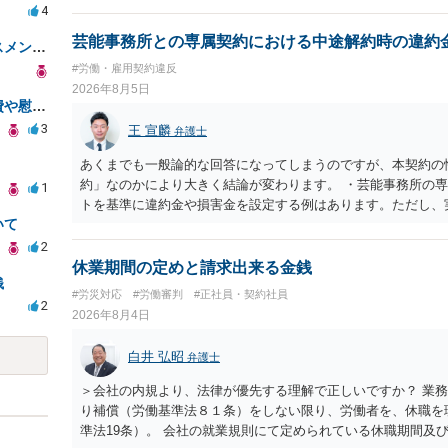
4
芸能事務所との専属契約における中途解約時の違約
採用時の申告ミスと上司のハラスメント、事前対応は？
#労働・雇用契約違反
2026年8月5日
職場事故での負傷に関する治療費や慰謝料の相談について
3
王 宣麟
弁護士
あくまでも一般論的な回答になってしまうのですが、本契約の
約」なのかにより大きく結論が変わります。 ・芸能事務所の
1
トを基準に違約金や損害金を設定する例はあります。ただし、
いて
いう意味ではなく、実際の損害との対応関係や合理性が重要で
になるわけではありません。契約が労働契約に近い実態なら労
2
なくても、金額が事務所の損害と比べて過大なら無効や減額が
休業期間の定めと請求出来る金銭
銭
般的です。 交渉の方向としては、上限額を設ける、実損害ベ
#労災対応
#労働審判
#正社員・契約社員
ではなく「合理的な実費・未回収費用のみ」に限定する、など
2
2026年8月4日
内容をレビューしてもらう価値は十分にあると思われます。 
として労働者性があるか、解除事由が双方にどう定められてい
白井 弘昭
弁護士
う複数論点に分かれます。契約前なら、交渉のパワーバランス
え、後から争うよりコストを抑えやすいので、資料等を持参の
＞会社の内規より、法律が優先する理解で正しいですか？ 業
す。 ・事務所側の解除でも、解除理由によってはタレント側
り補償（労働基準法８１条）をしない限り、労働者を、休職を
とはあります。ただし、事務所側が一方的に解除したのにタレ
準法19条）。 会社の就業規則にて定められている休職期間及
性を欠くとして争いやすいです。逆に、タレント側の重大な契