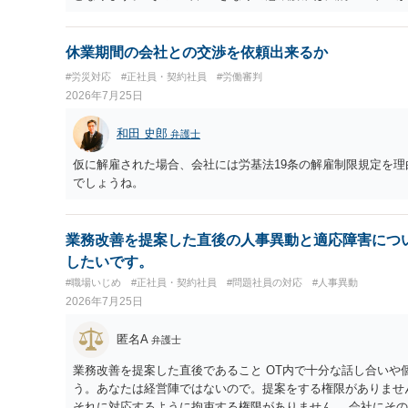
期間・解約条件、著作権・クレジット表記、費用負担等を明確
なり得ます。 名誉や評価の回復については、会社側に「部下
とを強くおすすめします。円満な話し合いのためには、 ・こ
せ、誤認した他部署への適切なフォローや周知を求めるのが有
実関係を共有すること ・「過去の貢献への最低限の謝意・一
内で周知される手続があるのならば、それにより軽微ながら回
休業期間の会社との交渉を依頼出来るか
について、複数の選択肢を用意して提案すること を意識される
しても、相手に対してプライバシー侵害等に基づく損害賠償（
#労災対応
#正社員・契約社員
#労働審判
契約書がないまま継続してきた経緯や、お互いの認識・証拠関
（ただし、金額は多額にならない可能性があります。）。
2026年7月25日
答はあくまで一般論にとどまるものです。 具体的な見通しや
ル・チャット・業務内容の資料をお持ちのうえ、弁護士に個別
和田 史郎
弁護士
仮に解雇された場合、会社には労基法19条の解雇制限規定を
でしょうね。
業務改善を提案した直後の人事異動と適応障害につ
したいです。
#職場いじめ
#正社員・契約社員
#問題社員の対応
#人事異動
2026年7月25日
匿名A
弁護士
業務改善を提案した直後であること OT内で十分な話し合いや
う。あなたは経営陣ではないので。提案をする権限がありませ
それに対応するように拘束する権限がありません。 会社にそ