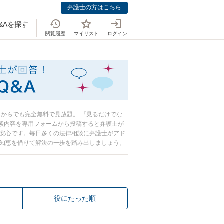
弁護士の方はこちら
&Aを探す
閲覧履歴
マイリスト
ログイン
おしえて！法律
マホからでも完全無料で見放題。 『見るだけでな
談内容を専用フォームから投稿すると弁護士が
き安心です。毎日多くの法律相談に弁護士がアド
の知恵を借りて解決の一歩を踏み出しましょう。
役にたった順