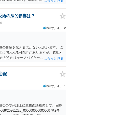
応障害になっても、そもそも相手は適法で
受給の法的影響は？
)
役にたった
2
職の希望を伝えるほかないと思います。 ご
罪に問われる可能性がありますが、感覚と
るかどうかはケースバイケースです。
心配
役にたった
1
問題なので弁護士に直接面談相談して、回答
0069/20261225_000000000000000 第2条