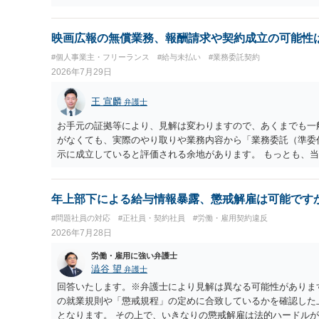
をする際，そのような案件に対応してもらえるのかが重要だと
て，分野を絞っているのか，それともどのような分野でもよい
観点も重要です。 組合員とすれば，相談だけではなく，でき
映画広報の無償業務、報酬請求や契約成立の可能性
す。 そうすると，労働組合としての相談だけではなく，基本
#個人事業主・フリーランス
#給与未払い
#業務委託契約
るかもしれません。 そうでないと，相談内容によって，対応
2026年7月29日
組合員の相談についても，基本的に受任まで考えてもらえるこ
ません。
王 宣麟
弁護士
お手元の証拠等により、見解は変わりますので、あくまでも一
がなくても、実際のやり取りや業務内容から「業務委託（準委
示に成立していると評価される余地があります。 もっとも、
かった場合には、契約内容（有償か無償か）について当事者間
記を前提に、これまでの業務についても、有償の業務委託契約
求するルートなどが理論上考えられます。 もっとも、裁判等
年上部下による給与情報暴露、懲戒解雇は可能です
識やメール・チャットの内容等の証拠関係によって結論が変わ
#問題社員の対応
#正社員・契約社員
#労働・雇用契約違反
決めがなくても、同種業務の相場や通常の報酬水準を基準に「
2026年7月28日
律上否定されません。 ただし、相手方が「無償のつもりだっ
がそのまま認められるとは限らないため、交渉の場面では「理
労働・雇用に強い弁護士
を分けて考える必要があります。 ４ 制作側から名刺が支給
澁谷 望
弁護士
を行っていた事実は、「プロジェクトの一員として継続的に業
回答いたします。※弁護士により見解は異なる可能性がありま
事情になります。もっとも、名刺の存在だけで有償契約や具体
の就業規則や「懲戒規程」の定めに合致しているかを確認した
なく、あくまで他の証拠と併せて評価される位置付けです。 
となります。 その上で、いきなりの懲戒解雇は法的ハードル