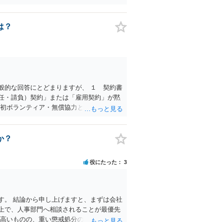
思います。 ただ，組合員の相談内容につい
ということで法律相談を依頼しているかの
れば受任まで考えている場合も多いと思いま
は？
的に全ての分野を対象にして考える必要もあ
が変わってしまうこともあると思います。
とができるのかも検討要素の一つかもしれ
般的な回答にとどまりますが、 １ 契約書
任・請負）契約」または「雇用契約」が黙
当初ボランティア・無償協力という色彩が強
の認識が大きな争点となり得ます。 ２ 上
や雇用契約が成立していた前提で給与を請
で必ず認められるわけではなく、当事者の認
か？
ります。 ３ 報酬額については、事前の取
相当額」を算定して請求すること自体は法
役にたった
3
た」と反論する可能性も高く、請求額の全額
論上の満額」と「現実的な落としどころ」
され、その肩書きで外部と打合せ・広報活動
務を担当していた」ことを裏付ける有力な
す。 結論から申し上げますと、まずは会社
的な報酬額が自動的に認められるわけでは
上で、人事部門へ相談されることが最優先
５ 今後も関わる場合は、業務範囲、報酬、
が高いものの、重い懲戒処分の対象には十分