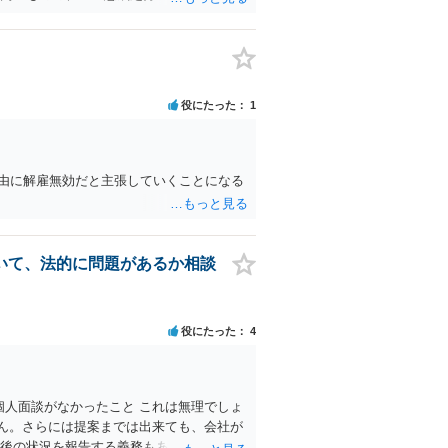
に定めた業務委託契約書を締結しておくこ
の不正行為による情報漏洩」と正式に認定さ
れまでの業務内容・負担を時系列で整理し事
効です。 あるいは、懲戒があったことを社
部清算」と「今後の関係・契約条件」の双方
復はできるかもしれません。 さらに個人と
とよいかと思います。 いずれにしても、
慰謝料）を請求する選択肢がありえます
係によって結論が左右されるため、この回
役にたった
1
請求可能額の目安については、実際のメー
相談されることをおすすめします。
理由に解雇無効だと主張していくことになる
いて、法的に問題があるか相談
役にたった
4
個人面談がなかったこと これは無理でしょ
ん。さらには提案までは出来ても、会社が
の後の状況を報告する義務もありません。