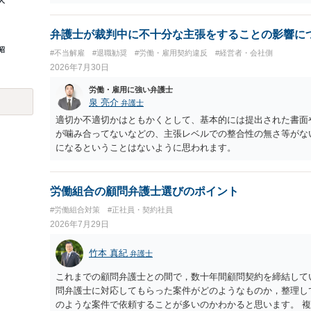
人
弁護士が裁判中に不十分な主張をすることの影響に
昭
#不当解雇
#退職勧奨
#労働・雇用契約違反
#経営者・会社側
2026年7月30日
労働・雇用に強い弁護士
泉 亮介
弁護士
適切か不適切かはともかくとして、基本的には提出された書面
が噛み合ってないなどの、主張レベルでの整合性の無さ等がな
になるということはないように思われます。
労働組合の顧問弁護士選びのポイント
#労働組合対策
#正社員・契約社員
2026年7月29日
竹本 真紀
弁護士
これまでの顧問弁護士との間で，数十年間顧問契約を締結して
問弁護士に対応してもらった案件がどのようなものか，整理し
のような案件で依頼することが多いのかわかると思います。 