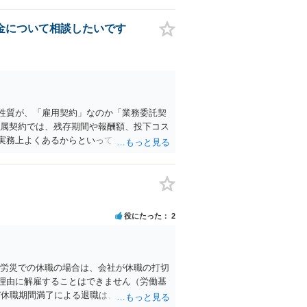
金について相談したいです
性質が、「雇用契約」なのか「業務委託契
専属契約では、残存期間や報酬額、投下コス
実務上よくあるからといって当然に適法と
す。 ・違約金に上限がなくても、常に有効
基法16条で無効となる余地があり、そうで
争点になります。 ・契約前の修正交渉は一
ースにする、算定根拠を明確化する、違約金
が典型です。 ・弁護士に契約前に契約書の
役にたった
2
争点は、契約類型が雇用か業務委託か、実態
るか、違約金の算定根拠が合理的か、とい
の問題もありますが、修正余地があるう
上弁護士に確認されることをお勧めしま
務労災での休職の場合は、会社が休職の打切
に損害賠償が発生する建付けになっているこ
理由に解雇することはできません（労働基
ントへ違約金を課す設計は、合理性や対価
び休職期間満了による退職は、業務労災への
約違反がある場合は、実損害の範囲で請求