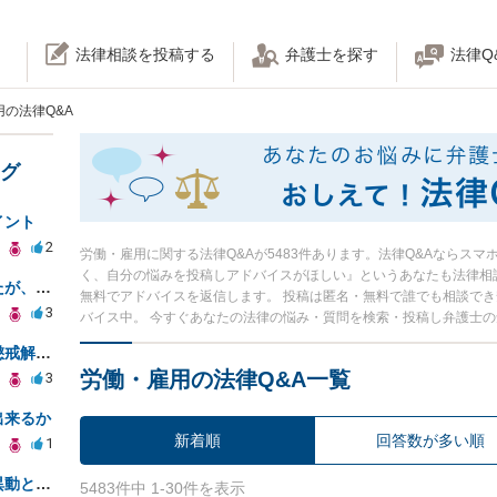
法律相談を投稿する
弁護士を探す
法律Q
の法律Q&A
ング
イント
2
労働・雇用に関する法律Q&Aが5483件あります。法律Q&Aならス
く、自分の悩みを投稿しアドバイスがほしい』というあなたも法律相
警察には弁護士を勧められましたが、費用対効果で依頼をすることを躊躇しています。
無料でアドバイスを返信します。 投稿は匿名・無料で誰でも相談で
3
バイス中。 今すぐあなたの法律の悩み・質問を検索・投稿し弁護士
年上部下による給与情報暴露、懲戒解雇は可能ですか？
労働・雇用の法律Q&A一覧
3
出来るか
新着順
回答数が多い順
1
業務改善を提案した直後の人事異動と適応障害について、法的に問題があるか相談したいです。
5483件中 1-30件を表示