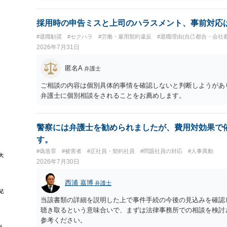
適用はありませんので、ご安心ください。 仮に会社が打切り
される可能性はあります。
たります。 ＞労災の休業補償と、所得補償保険の保険金とは
か？ 業務労災の場合は、会社の安全配慮義務違反が認められ
採用時の申告ミスと上司のハラスメント、事前対応
（治療費、通院慰謝料、入院費、入院慰謝料、後遺障害慰謝料
#退職勧奨
#セクハラ
#労働・雇用契約違反
#退職理由(自己都合・会社都
と思われます。 また、業務労災での第三者行為傷害（同僚の
2026年7月31日
の賠償責任も考えられます。 労災で支払われた分は、損害額
えた部分は、会社もしくは、第三者から支払ってもらうことに
匿名A
弁護士
思います（良い会社でしたら、自ら話してくると思いますが・
もしくは対応を最寄りの弁護士にご相談ください。 以上、ご
ご相談の内容は個別具体的事情を確認しないと判断しようがあ
弁護士に個別相談をされることをお薦めします。
警察には弁護士を勧められましたが、費用対効果で
す。
#偽造罪
#被害者
#正社員・契約社員
#問題社員の対応
#人事異動
大
2026年7月30日
西浦 嘉博
弁護士
紀
当該書類の詳細を説明した上で事件手続の今後の見込みを確認
聴き取るという意味合いで、まずは法律事務所での相談を検討
参考ください。