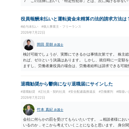
７ この法律において「特定性犯罪」とは、次に掲げる罪をい
号）第百七十六条、第百七十七条、第百七十九条から第百八十
第三項又は第二百四十三条（同項の罪に係る部分に限る。）の
（昭和五年法律第九号）第四条の罪（刑法第二百四十一条第一
役員報酬未払いと運転資金未精算の法的請求方法は
三 児童福祉法第六十条第一項の罪 四 児童買春、児童ポル
#給与未払い
#個人事業主・フリーランス
保護等に関する法律（平成十一年法律第五十二号）第四条から
2026年7月22日
行為等の処罰及び押収物に記録された性的な姿態の影像に係る
年法律第六十七号）第二条から第六条までの罪 六 都道府県
岡田 晃朝
弁護士
でに掲げる行為のいずれかを罰するものとして政令で定めるも
行為 ロ 正当な理由がなくて、人の通常衣服で隠されている
検討可能でしょうが、実際にできるかは事情次第です。 株主
真機その他の機器（以下このロにおいて「写真機等」という。
れば、ゼロという決議はあります。 しかし、就任時に一定額
身体を撮影する目的で写真機等を差し向け、若しくは設置する
ますし、労働者兼役員の場合は、労働者給料は請求できる可能
（イ又はロに掲げるものを除く。） ニ 児童と性交し、又は
社に資力がなければ破産して、回収できないとなることもあり
退職勧奨から鬱病になり退職届にサインした
#退職勧奨
#正社員・契約社員
#安全配慮義務違反
#労働審判
#職場い
2026年7月22日
竹本 真紀
弁護士
会社に何らかの罰を受けてもらいたいです。 →相談者様にお
いるのか，そこから考えていくことになると思います。 身分