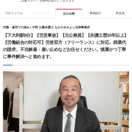
ご記載下さい）も随時お受けしております。
プロフィール
インタビュー
事例紹介
料金表
注力分野
労働・雇用での強み | 中野 公義弁護士 なかのきみよし法律事務所
【下大利駅8分】【労災事故】【元公務員】【弁護士歴10年以上】
【労働組合の対応可】労使双方（フリーランス）に対応。残業代
の請求、不当解雇・雇い止めなどお任せください。慎重かつ丁寧
に事件解決へと進めます。