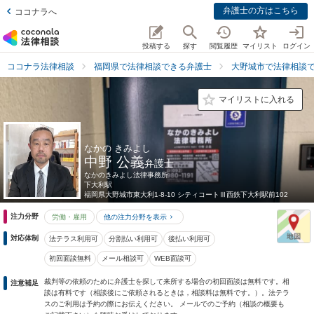
弁護士の方はこちら
ココナラへ
投稿する
探す
閲覧履歴
マイリスト
ログイン
ココナラ法律相談
福岡県で法律相談できる弁護士
大野城市で法律相談
マイリストに入れる
なかの きみよし
中野 公義
弁護士
なかのきみよし法律事務所
下大利駅
福岡県
大野城市東大利1-8-10 シティコートⅢ西鉄下大利駅前102
注力分野
労働・雇用
他の注力分野を表示
対応体制
法テラス利用可
分割払い利用可
後払い利用可
初回面談無料
メール相談可
WEB面談可
裁判等の依頼のために弁護士を探して来所する場合の初回面談は無料です。相
注意補足
談は有料です（相談後にご依頼されるときは，相談料は無料です。）。法テラ
スのご利用は予約の際にお伝えください。 メールでのご予約（相談の概要も