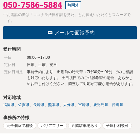
050-7586-5884
時間外
※お電話の際は「ココナラ法律相談を見た」とお伝えいただくとスムーズで
す。
メールで面談予約
受付時間
平日
09:00〜17:00
定休日
日曜、土曜、祝日
定休日補足
事前予約により，出勤前の時間帯（7時30分〜9時）でのご相談
も対応いたします。 土日祝日でのご相談希望の場合，あらかじ
めお申し付けください。調整して対応が可能な場合があります。
対応地域
福岡県
佐賀県
長崎県
熊本県
大分県
宮崎県
鹿児島県
沖縄県
事務所の特徴
完全個室で相談
バリアフリー
近隣駐車場あり
子連れ相談可