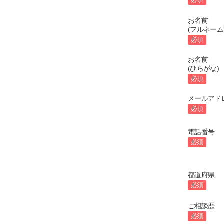
お名前
(フルネーム
必須
お名前
(ひらがな)
必須
メールアド
必須
電話番号
必須
都道府県
必須
ご相談歴
必須