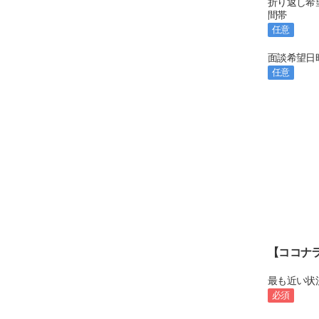
折り返し希
間帯
任意
面談希望日
任意
【ココナ
最も近い状
必須