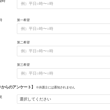
望時
時
第一希望
第二希望
第三希望
ラからのアンケート】
※弁護士には通知されません
況