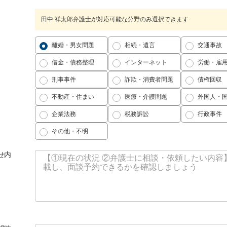
田中 祥太郎弁護士が対応可能な分野のみ選択できます
離婚・男女問題
相続・遺言
交通事故
借金・債務整理
インターネット
労働・雇
刑事事件
詐欺・消費者問題
債権回収
不動産・住まい
医療・介護問題
外国人・
企業法務
税務訴訟
行政事件
その他・不明
せ内