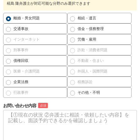
椛島 隆弁護士が対応可能な分野のみ選択できます
離婚・男女問題
相続・遺言
交通事故
借金・債務整理
インターネット
労働・雇用
刑事事件
詐欺・消費者問題
債権回収
不動産・住まい
医療・介護問題
外国人・国際問題
企業法務
税務訴訟
行政事件
その他・不明
お問い合わせ内容
必須