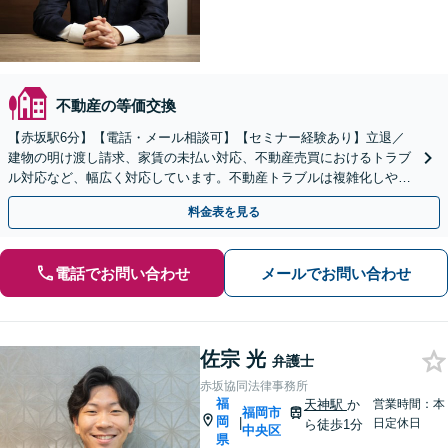
不動産の等価交換
【赤坂駅6分】【電話・メール相談可】【セミナー経験あり】立退／
建物の明け渡し請求、家賃の未払い対応、不動産売買におけるトラブ
ル対応など、幅広く対応しています。不動産トラブルは複雑化しやす
いため、お早めにご相談ください。【休日・夜間面談可】
料金表を見る
電話でお問い合わせ
メールでお問い合わせ
佐宗 光
弁護士
赤坂協同法律事務所
福
天神駅
か
営業時間：本
福岡市
岡
|
日定休日
ら徒歩1分
中央区
県