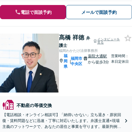
電話で面談予約
メールで面談予約
髙橋 祥徳
弁
インタビューを
見る
護士
福岡わかたけ法律事務所
福
薬院大通駅
営業時間：
福岡市
岡
|
本日定休日
から徒歩3分
中央区
県
不動産の等価交換
【電話相談・オンライン相談可】「納得いかない」立ち退き・原状回
復・賃料問題などに迅速・丁寧に対応いたします。弁護士直通×現場
主義のフットワークで、あなたの居住と事業を守ります。最新判例を