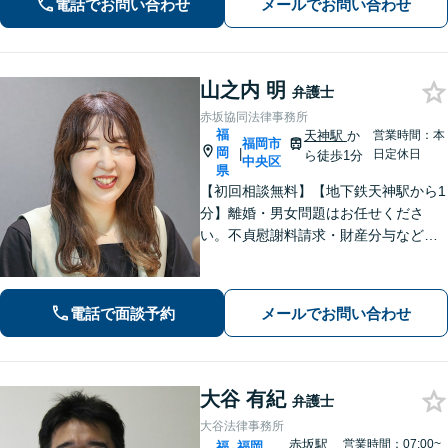
電話でお問い合わせ
メールでお問い合わせ
山之内 明
弁護士
赤坂協同法律事務所
福
天神駅
か
営業時間：本
福岡市
岡
|
日定休日
ら徒歩1分
中央区
県
【初回相談無料】【地下鉄天神駅から1
分】離婚・男女問題はお任せくださ
い。不貞慰謝料請求・財産分与など金
銭面のお悩みに強みあり。依頼者さま
のご意向を大切に、解決までサポー
ト。交通事故、企業法務のお困りごと
電話で面談予約
メールでお問い合わせ
もご相談ください。
大谷 有紀
弁護士
大谷法律事務所
赤坂駅
営業時間：07:00~
福
福岡