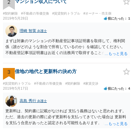
分を取得することができる。 次に、共有物分割請求訴訟を提起した
2
マンション収入について
場合、他の共有者と和解ができれば、その和解内容に基づき解決とな
り、和解ができなければ、判決による解決となります。 ただ、判決
#契約解除
#不動産の等価交換
#賃貸契約トラブル
#オーナー・売主側
による解決の場合も、ご事案に応じて分割の仕方などバリエーション
2019年5月28日
役にたった
1
がいくつかあるため、一度、弁護士に直接相談し、アドバイスを受け
てみることもご検討下さい。
理崎 智英
弁護士
まずは対象のマンションの不動産登記事項証明書を取得して、権利関
係（誰がどのような割合で所有しているのか）を確認してください。
不動産登記事項証明書はお近くの法務局で取得することが出来ます。
お父さんが共有持分をもっていれば、お父様からの法定相続分につい
てたつをさんは権利をもっているので、相続分に応じた賃料収入をも
らう権利があります。
3
借地の地代と更新料の決め方
#賃貸契約トラブル
#不動産の等価交換
#契約解除
#家賃交渉
2019年5月17日
役にたった
4
高島 秀行
弁護士
更新料は、契約書に記載がなければ 支払う義務はないと思われます。
ただ、過去の更新の際に必ず更新料を支払ってきていた場合は 更新料
を支払う合意があったと認定される可能性もあります。 弁護士に面談
で相談されたらよいと思います。