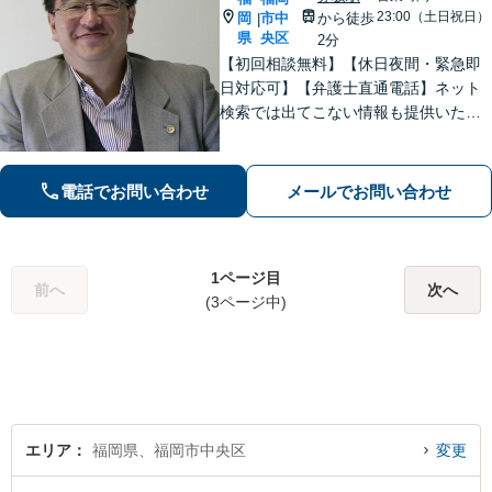
23:00（土日祝日）
岡
市中
から徒歩
|
県
央区
2分
【初回相談無料】【休日夜間・緊急即
日対応可】【弁護士直通電話】ネット
検索では出てこない情報も提供いたし
ます。依頼者の方を守るために尽力し
ますので、他の弁護士に断られた案件
でも諦めずに是非一度ご相談くださ
電話でお問い合わせ
メールでお問い合わせ
い。【福岡市中央区赤坂駅徒歩２分】
1ページ目
前へ
次へ
(3ページ中)
エリア
福岡県、福岡市中央区
変更