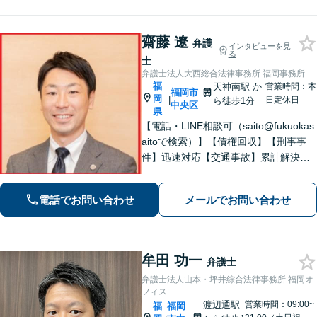
応】【赤坂駅3分】【天神駅14分】
齋藤 遼
弁護
インタビューを見
る
士
弁護士法人大西総合法律事務所 福岡事務所
福
天神南駅
か
営業時間：本
福岡市
岡
|
日定休日
ら徒歩1分
中央区
県
【電話・LINE相談可（saito@fukuokas
aitoで検索）】【債権回収】【刑事事
件】迅速対応【交通事故】累計解決実
績800件以上【顧問業務】【労働事件】
【初回相談無料】【プロ野球選手会公
電話でお問い合わせ
メールでお問い合わせ
認代理人】【九州・中国・沖縄対応】
【天神南駅直結】
牟田 功一
弁護士
弁護士法人山本・坪井綜合法律事務所 福岡オ
フィス
渡辺通駅
営業時間：09:00~
福
福岡