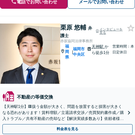
電話でお問い合わせ
メールでお問い合わせ
栗原 悠輔
弁
インタビューを
見る
護士
赤坂協同法律事務所
福
天神駅
か
営業時間：本
福岡市
岡
|
日定休日
ら徒歩1分
中央区
県
不動産の等価交換
【天神駅1分】🟥扱う金額が大きく、問題を放置すると損害が大きく
なる恐れがあります！賃料増額／立退請求交渉／売買契約書作成／購
入トラブル／共有不動産の売却など【解決実績多数あり】依頼者様の
利益を最優先に、迅速・円滑に解決【夜間・休日対応可】
料金表を見る