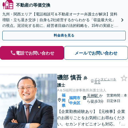
不動産の等価交換
九州・関西エリア【電話相談可＆不動産オーナー弁護士が解決】賃料
増額・立ち退き交渉｜自身も2社経営するからわかる「収益最大化」
の視点。泥沼化する前に、経営者目線の法的戦略を。15年の実績と専
門チームで正当な権利を守ります【顧問先企業60社超】
料金表を見る
電話でお問い合わせ
メールでお問い合わせ
磯部 慎吾
弁
インタビューを
見る
護士
A＆S福岡法律事務所弁護士法人
福
天神駅
か
営業時間：本
福岡市
岡
|
日定休日
ら徒歩3分
中央区
県
【企業勤務経験あり】【元検事】企業
のお困りごとをお気軽にお尋ねくださ
い。セカンドオピニオンも対応。「企