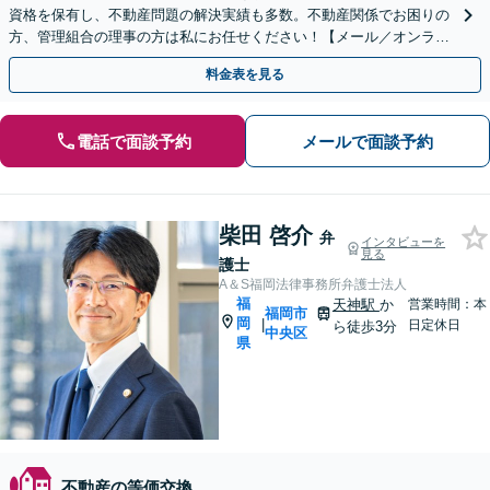
資格を保有し、不動産問題の解決実績も多数。不動産関係でお困りの
方、管理組合の理事の方は私にお任せください！【メール／オンライ
ン相談可】
料金表を見る
電話で面談予約
メールで面談予約
柴田 啓介
弁
インタビューを
見る
護士
A＆S福岡法律事務所弁護士法人
福
天神駅
か
営業時間：本
福岡市
岡
|
日定休日
ら徒歩3分
中央区
県
不動産の等価交換