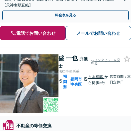
【天神南駅直結】
料金表を見る
電話でお問い合わせ
メールでお問い合わせ
盛 一也
弁護
インタビューを見
る
士
法律事務所盛一
福
六本松駅
か
営業時間：本
福岡市
岡
|
日定休日
ら徒歩5分
中央区
県
不動産の等価交換