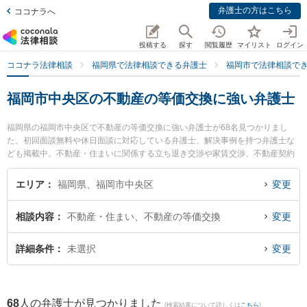
弁護士の方はこちら
ココナラへ
投稿する
探す
閲覧履歴
マイリスト
ログイン
ココナラ法律相談
福岡県で法律相談できる弁護士
福岡市で法律相談で
福岡市中央区の不動産の等価交換に強い弁護士
福岡県の福岡市中央区で不動産の等価交換に強い弁護士が68名見つかりまし
た。初回面談無料や休日面談に対応している弁護士、解決事例を持つ弁護士な
ども掲載中。不動産・住まいに関係する立ち退き交渉や家賃交渉、不動産契約
解除等の細かな分野での絞り込み検索もでき便利です。特に有岡・田代法律事
務所の田代 隼一郎弁護士や福岡城南法律事務所の安河内 涼介弁護士、法律事務
エリア
福岡県、福岡市中央区
変更
所オネストの田中 祥太郎弁護士のプロフィール情報や弁護士費用、強みなどが
注目されています。『福岡市中央区で土日や夜間に発生した不動産の等価交換
相談内容
不動産・住まい、不動産の等価交換
変更
のトラブルを今すぐに弁護士に相談したい』『不動産の等価交換のトラブル解
決の実績豊富な近くの弁護士を検索したい』『初回相談無料で不動産の等価交
換を法律相談できる福岡市中央区内の弁護士に相談予約したい』などでお困り
詳細条件
未選択
変更
の相談者さんにおすすめです。
68
人の弁護士が見つかりました
(検索結果について詳しくは
こちら
)