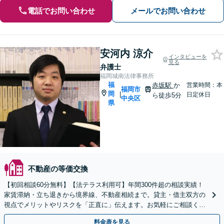
電話でお問い合わせ
メールでお問い合わせ
安河内 涼介
インタビューを
見る
弁護士
福岡城南法律事務所
福
赤坂駅
か
営業時間：本
福岡市
岡
|
日定休日
ら徒歩5分
中央区
県
不動産の等価交換
【初回相談60分無料】【法テラス利用可】年間300件超の相談実績！
家賃滞納・立ち退きから境界線、不動産相続まで。貸主・借主双方の
視点でメリットやリスクを「正直に」伝えます。お気軽にご相談くだ
さい。【赤坂駅徒歩5分】
料金表を見る