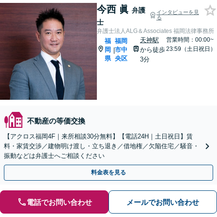
今西 眞
弁護
インタビューを見
る
士
弁護士法人ALG＆Associates 福岡法律事務所
天神駅
営業時間：00:00~
福
福岡
23:59（土日祝日）
岡
市中
から徒歩
|
県
央区
3分
不動産の等価交換
【アクロス福岡4F｜来所相談30分無料】【電話24H｜土日祝日】賃
料・家賃交渉／建物明け渡し・立ち退き／借地権／欠陥住宅／騒音・
振動などは弁護士へご相談ください
料金表を見る
電話でお問い合わせ
メールでお問い合わせ