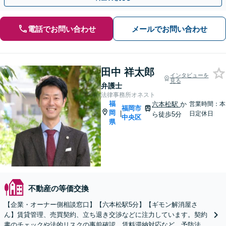
電話でお問い合わせ
メールでお問い合わせ
田中 祥太郎
インタビューを
見る
弁護士
法律事務所オネスト
福
六本松駅
か
営業時間：本
福岡市
岡
|
日定休日
ら徒歩5分
中央区
県
不動産の等価交換
【企業・オーナー側相談窓口】【六本松駅5分】【ギモン解消屋さ
ん】賃貸管理、売買契約、立ち退き交渉などに注力しています。契約
書のチェックや法的リスクの事前確認、賃料滞納対応など、予防法務