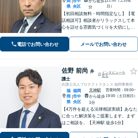
21:00（土日祝
岡
市中
から徒歩1
|
県
央区
日）
分
【初回相談無料・時間指定なし】【電
話相談可】相談者がリラックスして本
心を話せる雰囲気づくりを大切にして
います。【離婚・相続などの家事事
件】【刑事事件】の豊富な経験を活か
電話でお問い合わせ
メールでお問い合わせ
し、相談者様のお悩み解決に向けサポ
ートします。【法テラス利用可】
佐野 前尚
弁
インタビューを
見る
護士
弁護士法人プロテクトスタンス 福岡事務所
天神駅
営業時間：09:00~
福
福岡
19:00（土日祝日）
岡
市中
から徒歩
|
県
央区
1分
【4万件を超える法律相談実績】あなた
に合った解決策をご提案します。まず
はご相談を。【天神駅 徒歩1分】