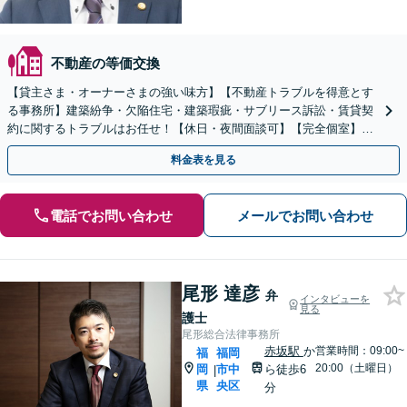
不動産の等価交換
【貸主さま・オーナーさまの強い味方】【不動産トラブルを得意とす
る事務所】建築紛争・欠陥住宅・建築瑕疵・サブリース訴訟・賃貸契
約に関するトラブルはお任せ！【休日・夜間面談可】【完全個室】
【六本松駅2分】
料金表を見る
電話でお問い合わせ
メールでお問い合わせ
尾形 達彦
弁
インタビューを
見る
護士
尾形総合法律事務所
赤坂駅
か
営業時間：09:00~
福
福岡
20:00（土曜日）
岡
市中
ら徒歩6
|
県
央区
分