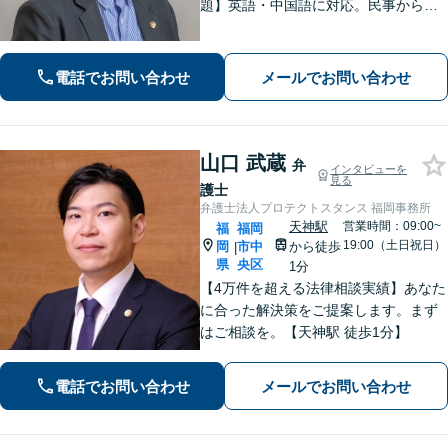
題】英語・中国語に対応。民事から刑
事まで、スムーズに解決します【医療
問題】医療過誤・交通事故の後遺障害
認定など実績多数【税務訴訟】税務調
電話でお問い合わせ
メールでお問い合わせ
査や審査請求、国際税務も対応可能
山口 武蔵
弁
インタビューを
見る
護士
弁護士法人プロテクトスタンス 福岡事務所
天神駅
営業時間：09:00~
福
福岡
19:00（土日祝日）
岡
市中
から徒歩
|
県
央区
1分
【4万件を超える法律相談実績】あなた
に合った解決策をご提案します。まず
はご相談を。【天神駅 徒歩1分】
電話でお問い合わせ
メールでお問い合わせ