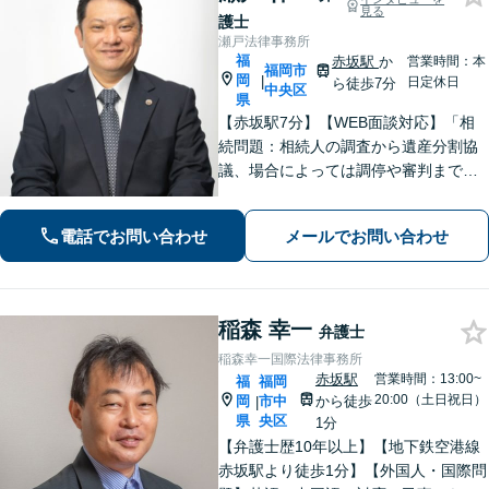
見る
護士
瀬戸法律事務所
福
赤坂駅
か
営業時間：本
福岡市
岡
|
日定休日
ら徒歩7分
中央区
県
【赤坂駅7分】【WEB面談対応】「相
続問題：相続人の調査から遺産分割協
議、場合によっては調停や審判まで、
どの段階からでもサポートいたしま
す」「インターネット：掲示板やSN
電話でお問い合わせ
メールでお問い合わせ
S、ブログでの誹謗中傷に対する削除請
求・発信者情報開示請求に豊富な経験
あり」
稲森 幸一
弁護士
稲森幸一国際法律事務所
赤坂駅
営業時間：13:00~
福
福岡
20:00（土日祝日）
岡
市中
から徒歩
|
県
央区
1分
【弁護士歴10年以上】【地下鉄空港線
赤坂駅より徒歩1分】【外国人・国際問