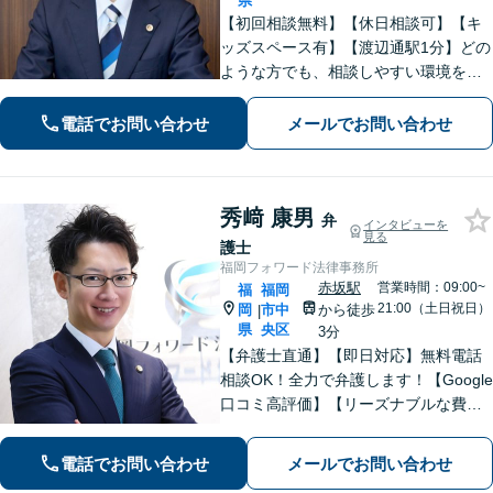
県
【初回相談無料】【休日相談可】【キ
ッズスペース有】【渡辺通駅1分】どの
ような方でも、相談しやすい環境を整
えています。依頼者様に寄り添った対
応を心がけています。【離婚・男女問
電話でお問い合わせ
メールでお問い合わせ
題】DV被害へ積極的に対応。お気軽に
ご相談ください。
秀﨑 康男
弁
インタビューを
見る
護士
福岡フォワード法律事務所
赤坂駅
営業時間：09:00~
福
福岡
21:00（土日祝日）
岡
市中
から徒歩
|
県
央区
3分
【弁護士直通】【即日対応】無料電話
相談OK！全力で弁護します！【Google
口コミ高評価】【リーズナブルな費
用】刑事事件、債務整理、不貞慰謝
料、債権回収を誠心誠意サポート！お
電話でお問い合わせ
メールでお問い合わせ
気軽にご相談ください！ 【夜間休日対