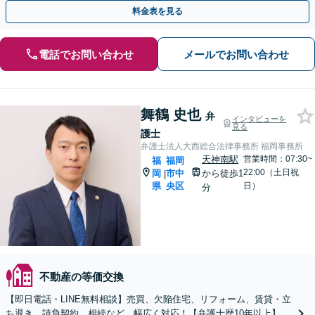
熟知した弁護士が、解決へ導きます【休日・夜間相談可】
料金表を見る
電話でお問い合わせ
メールでお問い合わせ
舞鶴 史也
弁
インタビューを
見る
護士
弁護士法人大西総合法律事務所 福岡事務所
天神南駅
営業時間：07:30~
福
福岡
22:00（土日祝
岡
市中
から徒歩1
|
県
央区
日）
分
不動産の等価交換
【即日電話・LINE無料相談】売買、欠陥住宅、リフォーム、賃貸・立
ち退き、請負契約、相続など、幅広く対応！【弁護士歴10年以上】