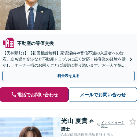
不動産の等価交換
【天神駅1分】【初回相談無料】家賃滞納や音信不通の入居者への対
応、立ち退き交渉など不動産トラブルに広く対応！接客業の経験を活
かし、オーナー様のお困りごとに誠実に寄り添います。お一人で悩ま
ずに、まずはご相談ください。【夜間・休日相談可】
料金表を見る
電話でお問い合わせ
メールでお問い合わせ
光山 夏貴
弁
インタビューを
見る
護士
A＆S福岡法律事務所弁護士法人