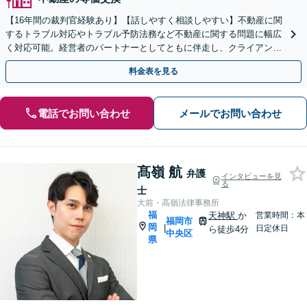
【16年間の裁判官経験あり】【話しやすく相談しやすい】不動産に関
するトラブル対応やトラブル予防法務など不動産に関する問題に幅広
く対応可能。経営者のパートナーとしてともに伴走し、クライアント
の皆さまのビジネスをサポートします！
料金表を見る
電話でお問い合わせ
メールでお問い合わせ
髙嶺 航
弁護
インタビューを見
る
士
大前・高嶺法律事務所
福
天神駅
か
営業時間：本
福岡市
岡
|
日定休日
ら徒歩4分
中央区
県