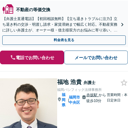
不動産の等価交換
【弁護士直通電話】【初回相談無料】【立ち退きトラブルに注力】立
ち退き料の交渉・明渡し請求・家賃滞納まで幅広く対応。不動産実務
に詳しい弁護士が、オーナー様・借主様双方のお悩みに寄り添い、円
満な解決をサポートします【休日・夜間相談対応】
料金表を見る
電話でお問い合わせ
メールでお問い合わせ
福地 浩貴
弁護士
福岡パシフィック法律事務所
福
赤坂駅
から
営業時間：本
福岡市
岡
|
日定休日
徒歩10分
中央区
県