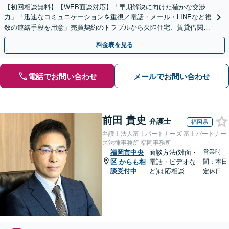
【初回相談無料】【WEB面談対応】「早期解決に向けた確かな交渉
力」「迅速なコミュニケーションを重視／電話・メール・LINEなど複
数の連絡手段を用意」売買契約のトラブルから欠陥住宅、賃貸借関係
まで、さまざまな問題に対応【休日・夜間相談可】
料金表を見る
電話でお問い合わせ
メールでお問い合わせ
前田 貴史
弁護士
福岡県
弁護士法人富士パートナーズ 富士パートナー
ズ法律事務所 福岡事務所
営業時
福岡市中央
面談方法(対面・
区
からも相
電話・ビデオな
間：本日
談受付中
ど)は応相談
定休日