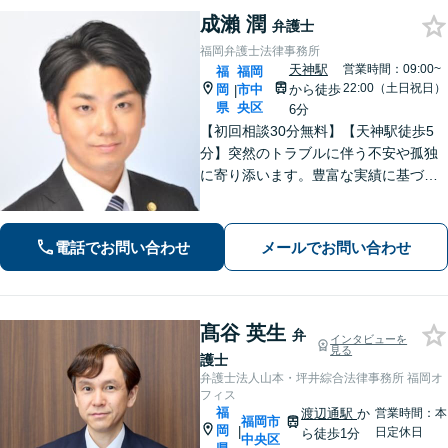
成瀨 潤
弁護士
福岡弁護士法律事務所
天神駅
営業時間：09:00~
福
福岡
22:00（土日祝日）
岡
市中
から徒歩
|
県
央区
6分
【初回相談30分無料】【天神駅徒歩5
分】突然のトラブルに伴う不安や孤独
に寄り添います。豊富な実績に基づく
迅速かつ的確な弁護で精神的負担を軽
減し、前向きな再出発を支援。数千件
の相談から培った確かな交渉力であな
電話でお問い合わせ
メールでお問い合わせ
たを守り抜きます。【LINE予約可】
髙谷 英生
弁
インタビューを
見る
護士
弁護士法人山本・坪井綜合法律事務所 福岡オ
フィス
福
渡辺通駅
か
営業時間：本
福岡市
岡
|
日定休日
ら徒歩1分
中央区