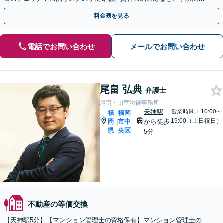
から実務的な交渉・手続きまで幅広くサポートいたします。
料金表を見る
電話でお問い合わせ
メールでお問い合わせ
尾畠 弘典
弁護士
尾畠・山室法律事務所
天神駅
営業時間：10:00~
福
福岡
19:00（土日祝日）
岡
市中
から徒歩
|
県
央区
5分
不動産の等価交換
【天神駅5分】【マンション管理士の資格保有】マンション管理士の