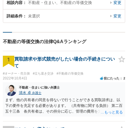
相談内容
不動産・住まい、不動産の等価交換
変更
詳細条件
未選択
変更
不動産の等価交換の法律Q&Aランキング
1
買取請求や形式競売がしたい場合の手続きについ
て
#オーナー・売主側
#立ち退き交渉
#不動産の等価交換
2022年10月4日
役にたった
2
不動産・住まいに強い弁護士
清水 卓
弁護士
まず、他の共有者の同意を得ないで行うことができる買取請求は、以
下の要件を充足する必要があります。 （共有物に関する負担） 第二百
五十三条 各共有者は、その持分に応じ、管理の費用を支払い、その
他共有物に関する負担を負う。 ２ 共有者が一年以内に前項の義務を
履行しないときは、他の共有者は、相当の償金を支払ってその者の持