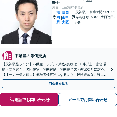
見る
護士
尾畠・山室法律事務所
天神駅
営業時間：09:00~
福
福岡
20:00（土日祝日）
岡
市中
から徒歩
|
県
央区
5分
不動産の等価交換
【天神駅徒歩５分】不動産トラブルの解決実績は100件以上！家賃滞
納・立ち退き、欠陥住宅、契約解除、契約書作成・確認などに対応。
【オーナー様／個人】依頼者様有利になるよう、経験豊富な弁護士が
交渉いたします。まずは電話相談からお越しください
料金表を見る
電話でお問い合わせ
メールでお問い合わせ