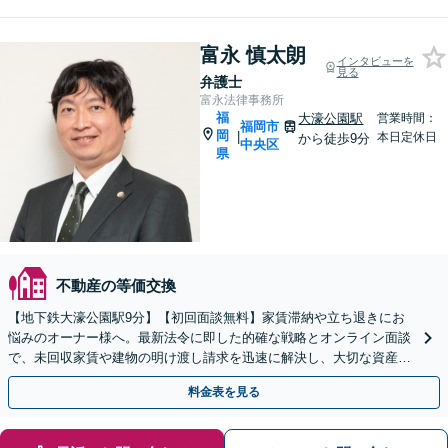
富永 慎太朗
インタビューを
見る
弁護士
富永法律事務所
福
大濠公園駅
営業時間：
福岡市
岡
|
本日定休日
から徒歩9分
中央区
県
不動産の等価交換
【地下鉄大濠公園駅9分】【初回面談無料】家賃滞納や立ち退きにお
悩みのオーナー様へ。最新法令に即した的確な戦略とオンライン面談
で、未回収家賃や建物の明け渡し請求を迅速に解決し、大切な資産を
守ります！【夜間面談可】
料金表を見る