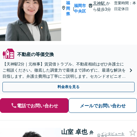
福
天神駅
か
営業時間：本
福岡市
岡
|
日定休日
ら徒歩3分
中央区
県
不動産の等価交換
【天神駅2分｜元検事】賃貸借トラブル、不動産相続はぜひ弁護士に
ご相談ください。徹底した調査力で最後まで諦めずに、最適な解決を
目指します。弁護士費用は丁寧にご説明します。セカンドオピニオン
可【休日・夜間相談可｜出張相談＆WEB面談可】
料金表を見る
電話でお問い合わせ
メールでお問い合わせ
山室 卓也
弁
インタビューを