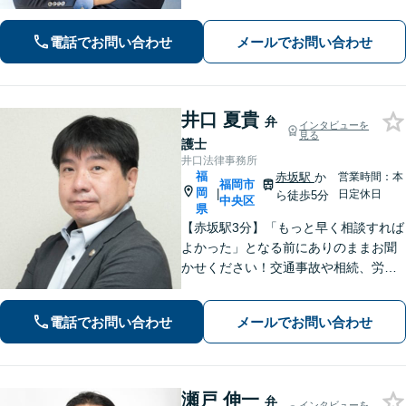
業法務」や「企業のトラブル」のほか
「社内調査」「刑事事件対応」も得意
電話でお問い合わせ
メールでお問い合わせ
とし、ビジネスと個人を全力で守りま
す。その他幅広いご相談に対応【天神
地下街直結】
井口 夏貴
弁
インタビューを
見る
護士
井口法律事務所
福
赤坂駅
か
営業時間：本
福岡市
岡
|
日定休日
ら徒歩5分
中央区
県
【赤坂駅3分】「もっと早く相談すれば
よかった」となる前にありのままお聞
かせください！交通事故や相続、労
働、企業法務まで幅広く対応。不安に
寄り添い、納得して次の一歩を踏み出
電話でお問い合わせ
メールでお問い合わせ
せるよう全力でサポートします【夜
間・休日相談可】【電話・WEB面談
可】
瀬戸 伸一
弁
インタビューを