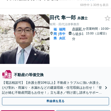
68件中 1-30件を表示
田代 隼一郎
弁護士
有岡・田代法律事務所
赤坂駅
か
営業時間：10:00~
福
福岡
15:00（土曜日）
岡
市中
ら徒歩1
|
県
央区
分
不動産の等価交換
【電話相談可】【弁護士歴10年以上】不動産トラブルに強い弁護士。
ひび割れ・雨漏り・水漏れなどの建築瑕疵・住宅瑕疵はお任せ！「登
記が絡む不動産問題もお任せ！」立ち退き／明け渡し請求もサポート
【夜間・休日面談可】【完全個室】【赤坂駅1分】
料金表を見る