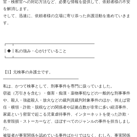
官・検察官への対応方法など、必要な情報を提供して、依頼者様の不安
を解消します。
そして、迅速に、依頼者様の立場に寄り添った弁護活動を進めていきま
す。
┏━┳━━━━━━━━━━━━━━━━━━━━
┃◆┃私の強み・心がけていること
┗━┻━━━━━━━━━━━━━━━━━━━━
【1】元検事の弁護士です。
━━━━━━━━━━━━━━━━━━━
私は、かつて検事として、刑事事件を専門に扱っていました。
窃盗（万引きを含む）・傷害・痴漢・薬物事犯などの一般的な刑事事件
や、殺人・強盗殺人・放火などの裁判員裁判対象事件のほか、例えば背
任・横領・詐欺・脱税などの関係者や証拠点数が非常に多い経済事件、
家庭という密室で起こる児童虐待事件、インターネットを使った詐欺・
名誉毀損・ストーカーなど、ほぼすべてのジャンルの事件を担当しまし
た。
被疑者が事実関係を認めている事件ばかりではなく、むしろ、事実関係