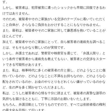
す。
しかし、被害者は、犯罪被害に遭ったショックから早期に回復できるわ
けではありません。
そのため、被疑者やそのご家族がいる交渉のテーブルに着いていただく
こと自体が、さらなるご負担をおかけすることにもなりかねません。
また、最初は、被疑者やそのご家族に対して嫌悪感を抱いていることが
ほとんどです。
加えて、被疑者やそのご家族にとって、自ら被害者の連絡先を調べるこ
とは、そもそもかなり難しいのが実情です。
しかし、弁護士であれば、警察官や検察官を通じて、「弁護人限り」と
いう条件で被害者から連絡先を教えてもらい、被害者との交渉をスター
トできる可能性があります。
また、私は、検事時代に多くの被害者の方と接し、どのようなことに傷
付いているのか、どのようなことに不満をお持ちなのか、どのような心
配をされているのか、お金のやりとりをどれくらい嫌がっているのかな
ど、生の声を多く聞かせていただきました。
私は、こうした被害者の心情を十分に踏まえて、被疑者の真摯な謝罪の
気持ちを届けるとともに、丁寧に示談のお願いをいたします。
もちろん、弁護活動として行うものですので、すべては依頼者様の権利
の最大化を目指して行います。