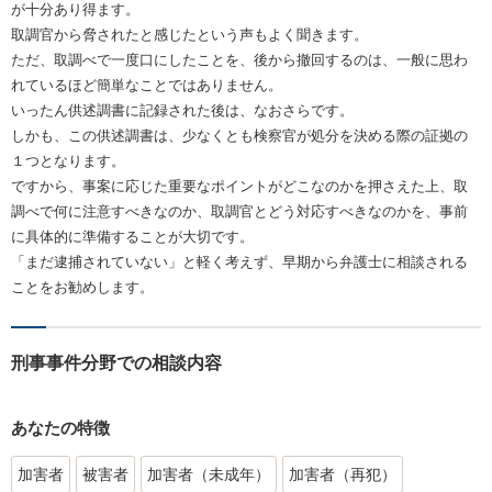
が十分あり得ます。
取調官から脅されたと感じたという声もよく聞きます。
ただ、取調べで一度口にしたことを、後から撤回するのは、一般に思わ
れているほど簡単なことではありません。
いったん供述調書に記録された後は、なおさらです。
しかも、この供述調書は、少なくとも検察官が処分を決める際の証拠の
１つとなります。
ですから、事案に応じた重要なポイントがどこなのかを押さえた上、取
調べで何に注意すべきなのか、取調官とどう対応すべきなのかを、事前
に具体的に準備することが大切です。
「まだ逮捕されていない」と軽く考えず、早期から弁護士に相談される
ことをお勧めします。
刑事事件分野での相談内容
あなたの特徴
加害者
被害者
加害者（未成年）
加害者（再犯）