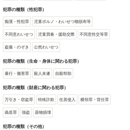
犯罪の種類（性犯罪）
痴漢・性犯罪
児童ポルノ・わいせつ物頒布等
不同意わいせつ
児童買春・援助交際
不同意性交等罪
盗撮・のぞき
公然わいせつ
犯罪の種類（生命・身体に関わる犯罪）
暴行・傷害罪
殺人未遂
自殺幇助
犯罪の種類（財産に関わる犯罪）
万引き・窃盗罪
特殊詐欺
住居侵入
横領罪・背任罪
偽造罪
強盗
器物損壊
犯罪の種類（その他）