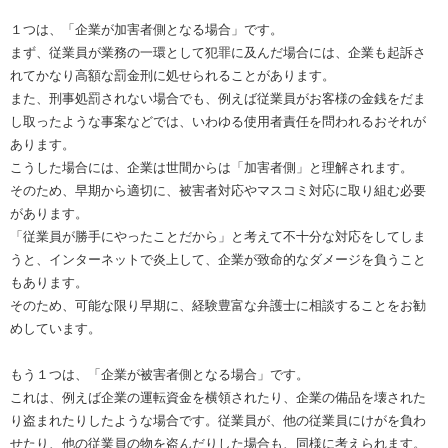
１つは、「企業が加害者側となる場合」です。
まず、従業員が業務の一環として犯罪に及んだ場合には、企業も起訴さ
れてかなり高額な罰金刑に処せられることがあります。
また、刑事処罰されない場合でも、例えば従業員がお客様の金銭をだま
し取ったような事案などでは、いわゆる使用者責任を問われるおそれが
あります。
こうした場合には、企業は世間からは「加害者側」と理解されます。
そのため、早期から適切に、被害者対応やマスコミ対応に取り組む必要
があります。
「従業員が勝手にやったことだから」と考えて不十分な対応をしてしま
うと、インターネットで炎上して、企業が致命的なダメージを負うこと
もあります。
そのため、可能な限り早期に、経験豊富な弁護士に相談することをお勧
めしています。
もう１つは、「企業が被害者側となる場合」です。
これは、例えば企業の運転資金を横領されたり、企業の備品を壊された
り盗まれたりしたような場合です。従業員が、他の従業員にけがを負わ
せたり、他の従業員の物を盗んだりした場合も、同様に考えられます。