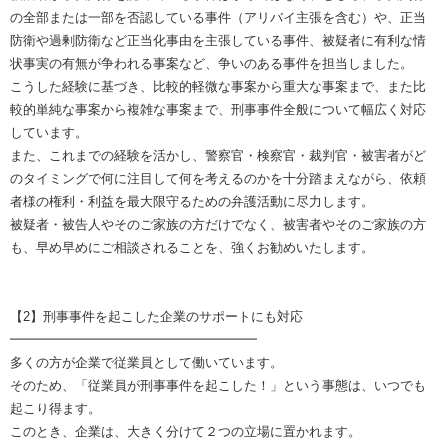
の全部または一部を否認している事件（アリバイ主張を含む）や、正当
防衛や過剰防衛など正当化事由を主張している事件、被疑者に有利な情
状事実の有無が争われる事案など、争いのある事件を担当しました。
こうした経験に基づき、比較的軽微な事案から重大な事案まで、また比
較的単純な事案から複雑な事案まで、刑事事件全般について幅広く対応
しています。
また、これまでの経験を活かし、警察官・検察官・裁判官・被害者がど
のタイミングで何に注目して何を考えるのかを十分踏まえながら、依頼
者様の権利・利益を最大限守るための弁護活動に尽力します。
被疑者・被告人やそのご家族の方だけでなく、被害者やそのご家族の方
も、早め早めにご相談されることを、強くお勧めいたします。
【2】刑事事件を起こした企業のサポートにも対応
━━━━━━━━━━━━━━━━━━━
多くの方が企業で従業員として働いています。
そのため、「従業員が刑事事件を起こした！」という事態は、いつでも
起こり得ます。
このとき、企業は、大きく分けて２つの立場に置かれます。