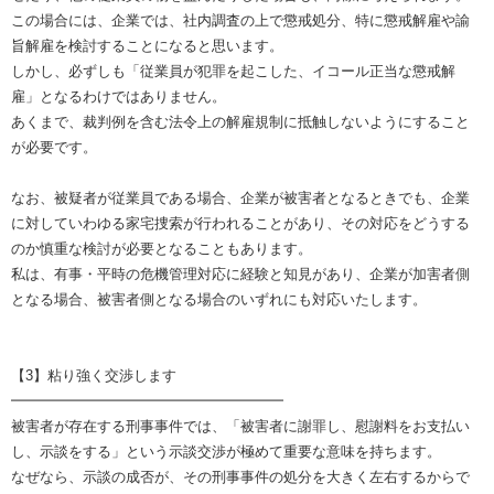
この場合には、企業では、社内調査の上で懲戒処分、特に懲戒解雇や諭
旨解雇を検討することになると思います。
しかし、必ずしも「従業員が犯罪を起こした、イコール正当な懲戒解
雇」となるわけではありません。
あくまで、裁判例を含む法令上の解雇規制に抵触しないようにすること
が必要です。
なお、被疑者が従業員である場合、企業が被害者となるときでも、企業
に対していわゆる家宅捜索が行われることがあり、その対応をどうする
のか慎重な検討が必要となることもあります。
私は、有事・平時の危機管理対応に経験と知見があり、企業が加害者側
となる場合、被害者側となる場合のいずれにも対応いたします。
【3】粘り強く交渉します
━━━━━━━━━━━━━━━━━━━
被害者が存在する刑事事件では、「被害者に謝罪し、慰謝料をお支払い
し、示談をする」という示談交渉が極めて重要な意味を持ちます。
なぜなら、示談の成否が、その刑事事件の処分を大きく左右するからで