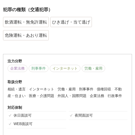
犯罪の種類（交通犯罪）
飲酒運転・無免許運転
ひき逃げ・当て逃げ
危険運転・あおり運転
注力分野
企業法務
刑事事件
インターネット
労働・雇用
取扱分野
相続・遺言
インターネット
労働・雇用
刑事事件
債権回収
不動
産・住まい
医療・介護問題
外国人・国際問題
企業法務
行政事件
対応体制
休日面談可
夜間面談可
WEB面談可