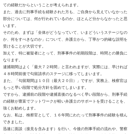
ての経験だからということが考えられます。
また、過去に刑事手続を経験された方も、ご自身から見えていなかった
部分については、何が行われているのか、ほとんど分からなかったと思
います。
そのため、まずは「全体がどうなっていて、いまどういうステージなの
か、何をすべきなのか」について、弁護士から、丁寧かつ的確な説明を
受けることが大切です。
加えて、特に被疑者にとって、刑事事件の初期段階は、時間との勝負に
なります。
逮捕期間はよく「最大７２時間」と言われますが、実際には、早ければ
４８時間前後で勾留請求のステージに移ってしまいます。
また、「勾留期間は１０日（最大２０日）」ですが、実務上、検察官は
もっと早い段階で処分方針を固めてしまいます。
ですから、逮捕前の段階や逮捕直後のなるべく早い段階から、刑事手続
の経験が豊富でフットワークが軽い弁護士のサポートを受けることを、
強くお勧めします。
なお、私は、検察官として、１６年間にわたって刑事事件の経験を積ん
できました。
迅速に面談（接見を含みます）を行い、今後の刑事手続の流れや、警察