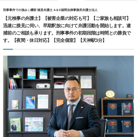
刑事事件での強み | 磯部 慎吾弁護士 A＆S福岡法律事務所弁護士法人
【元検事の弁護士】【被害企業の対応も可】【ご家族も相談可】
迅速に接見に伺い、早期釈放に向けて弁護活動を開始します。逮
捕前のご相談も承ります。刑事事件の初期段階は時間との勝負で
す。【夜間・休日対応】【完全個室】【天神駅3分】