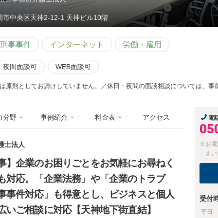
岡市中央区天神2-12-1 天神ビル10階
刑事事件
インターネット
労働・雇用
夜間面談可
WEB面談可
は原則としてお請けしていません。／休日・夜間の面談相談については、事
力分野
事例紹介
料金表
アクセス
電
05
護士法人
※お電
えい
事】企業のお困りごとをお気軽にお尋ねく
も対応。「企業法務」や「企業のトラブ
事事件対応」も得意とし、ビジネスと個人
受付
広いご相談に対応【天神地下街直結】
平日