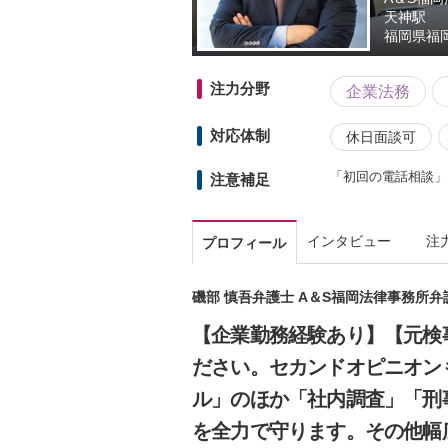
天神駅
福岡県
福
注力分野
企業法務
対応体制
休日面談可
「初回の電話相談」
注意補足
インタビュー
注
プロフィール
磯部 慎吾弁護士 A＆S福岡法律事務所弁
【企業勤務経験あり】【元検
ださい。セカンドオピニオン
ル」のほか「社内調査」「刑
を全力で守ります。その他幅