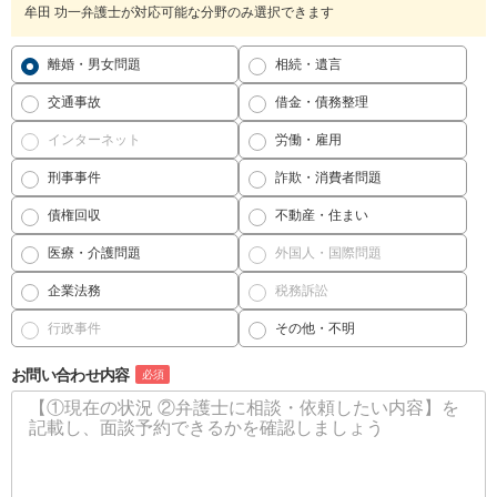
牟田 功一弁護士が対応可能な分野のみ選択できます
離婚・男女問題
相続・遺言
交通事故
借金・債務整理
インターネット
労働・雇用
刑事事件
詐欺・消費者問題
債権回収
不動産・住まい
医療・介護問題
外国人・国際問題
企業法務
税務訴訟
行政事件
その他・不明
お問い合わせ内容
必須