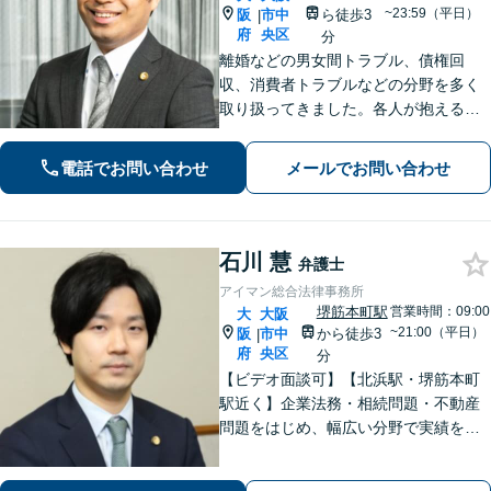
~23:59（平日）
阪
市中
ら徒歩3
|
府
央区
分
離婚などの男女間トラブル、債権回
収、消費者トラブルなどの分野を多く
取り扱ってきました。各人が抱えるト
ラブルは様々で、それに合った解決方
法があります。詳細な打ち合わせをさ
電話でお問い合わせ
メールでお問い合わせ
せていただきます。お気軽にお問い合
わせくださいませ。
石川 慧
弁護士
アイマン総合法律事務所
堺筋本町駅
営業時間：09:00
大
大阪
~21:00（平日）
阪
市中
から徒歩3
|
府
央区
分
【ビデオ面談可】【北浜駅・堺筋本町
駅近く】企業法務・相続問題・不動産
問題をはじめ、幅広い分野で実績を積
んできました。お話をしっかり伺い、
最善と考えられる方法で問題を解決し