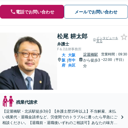
電話でお問い合わせ
メールでお問い合わせ
松尾 耕太郎
インタビューを
見る
弁護士
F＆J法律事務所
淀屋橋駅
営業時間：09:30
大
大阪
~22:00（平日）
阪
市中
から徒歩3
|
府
央区
分
残業代請求
【淀屋橋駅・北浜駅徒歩3分】【弁護士歴15年以上】不当解雇、未払
い残業代・退職金請求など、労使間でのトラブルに遭ったら早急にご
相談ください。【退職前・退職後いずれのご相談可】あなたの味方と