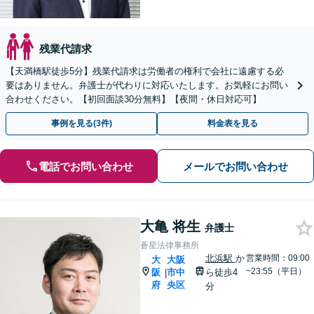
残業代請求
【天満橋駅徒歩5分】残業代請求は労働者の権利で会社に遠慮する必
要はありません。弁護士が代わりに対応いたします。お気軽にお問い
合わせください。【初回面談30分無料】【夜間・休日対応可】
事例を見る(3件)
料金表を見る
電話でお問い合わせ
メールでお問い合わせ
大亀 将生
弁護士
蒼星法律事務所
北浜駅
か
営業時間：09:00
大
大阪
~23:55（平日）
阪
市中
ら徒歩4
|
府
央区
分