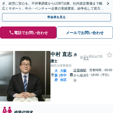
ぎ、経営に安心を。不祥事調査からLGBT法務、社内規定整備まで幅
広くサポート。中小・ベンチャー企業の実績豊富。紛争化して双方が
疲弊する前に、戦略的法務で企業を守ります
料金表を見る
電話でお問い合わせ
メールでお問い合わせ
中村 直志
弁
インタビューを
見る
護士
梅田法律事務所
淀屋橋駅
営業時間：09:00
大
大阪
~18:00（平日）
阪
市中
から徒歩5
|
府
央区
分
残業代請求