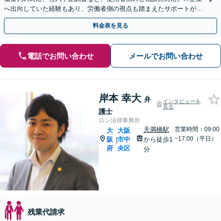
へ出向していた経験もあり、労働者側の視点も踏まえたサポートが可
能です。お気軽にご相談ください。【夜間・土日相談可】
料金表を見る
電話でお問い合わせ
メールでお問い合わせ
岸本 幸大
弁
インタビューを
見る
護士
ロン法律事務所
天満橋駅
営業時間：09:00
大
大阪
~17:00（平日）
阪
市中
から徒歩1
|
府
央区
分
残業代請求