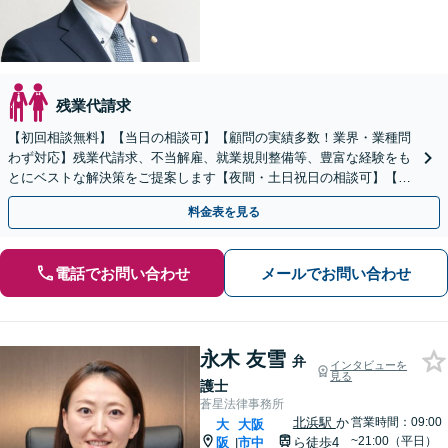
残業代請求
【初回相談無料】【当日の相談可】【顧問の実績多数！業界・業種問
わず対応】残業代請求、不当解雇、就業規則整備等、豊富な経験をも
とにベストな解決策をご提案します【夜間・土日祝日の相談可】【安
心の料金体系】
料金表を見る
電話でお問い合わせ
メールでお問い合わせ
永木 友雪
弁
インタビューを
見る
護士
蒼星法律事務所
北浜駅
か
営業時間：09:00
大
大阪
~21:00（平日）
阪
市中
ら徒歩4
|