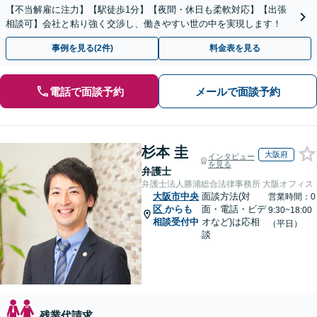
【不当解雇に注力】【駅徒歩1分】【夜間・休日も柔軟対応】【出張
相談可】会社と粘り強く交渉し、働きやすい世の中を実現します！
事例を見る(2件)
料金表を見る
電話で面談予約
メールで面談予約
杉本 圭
大阪府
インタビュー
を見る
弁護士
弁護士法人勝浦総合法律事務所 大阪オフィス
大阪市中央
面談方法(対
営業時間：0
区
からも
面・電話・ビデ
9:30~18:00
相談受付中
オなど)は応相
（平日）
談
残業代請求