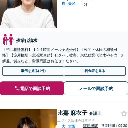
府
央区
分
残業代請求
【初回相談無料】【２４時間メール予約受付】【夜間・休日の相談可
能】【淀屋橋駅・北浜駅直結】セクハラ被害、未払残業代請求や不当
解雇、労災など、労働問題はお任せください。
事例を見る(1件)
料金表を見る
電話で面談予約
メールで面談予約
比嘉 麻衣子
弁護士
エヴィス法律会計事務所
淀屋橋駅
営業時間：09:30
大
大阪