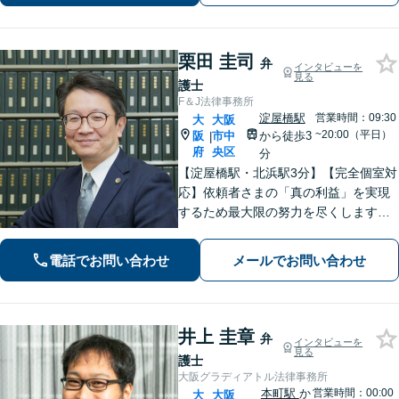
栗田 圭司
弁
インタビューを
見る
護士
F＆J法律事務所
淀屋橋駅
営業時間：09:30
大
大阪
~20:00（平日）
阪
市中
から徒歩3
|
府
央区
分
【淀屋橋駅・北浜駅3分】【完全個室対
応】依頼者さまの「真の利益」を実現
するため最大限の努力を尽くします。
穏やかで気さくな弁護士が親身に対
応！裁判官から「粘り強い」と評価さ
電話でお問い合わせ
メールでお問い合わせ
れた交渉力が強み「表現できない不満
や怒りを丁寧なヒアリングで言語化」
井上 圭章
弁
インタビューを
見る
護士
大阪グラディアトル法律事務所
本町駅
か
営業時間：00:00
大
大阪