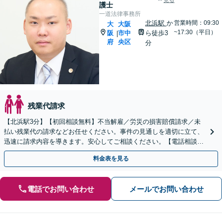
見る
護士
一道法律事務所
北浜駅
か
営業時間：09:30
大
大阪
~17:30（平日）
阪
市中
ら徒歩3
|
府
央区
分
残業代請求
【北浜駅3分】【初回相談無料】不当解雇／労災の損害賠償請求／未
払い残業代の請求などお任せください。事件の見通しを適切に立て、
迅速に請求内容を導きます。安心してご相談ください。【電話相談
可】【メール相談可】【ビデオ相談可】
料金表を見る
電話でお問い合わせ
メールでお問い合わせ