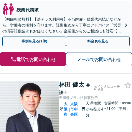
残業代請求
【初回相談無料】【法テラス利用可】不当解雇・残業代未払いなどか
ら、労働者の権利を守ります。証拠集めから丁寧にアドバイス「労災
の損害賠償請求もお任せください」企業側からのご相談にも対応【電
話相談可能】【夜間・休日面談】【淀屋橋駅・北浜駅5分】
事例を見る(1件)
料金表を見る
電話でお問い合わせ
メールでお問い合わせ
林田 健太
弁
インタビューを
見る
護士
天満橋プラス法律事務所
天満橋駅
営業時間：09:00
大
大阪
~21:00（平日）
阪
市中
から徒歩4
|
府
央区
分