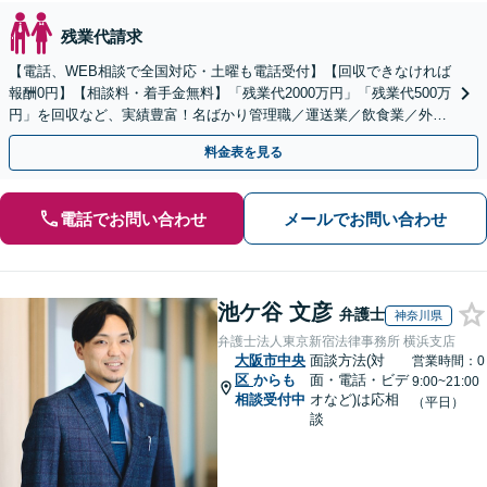
残業代請求
【電話、WEB相談で全国対応・土曜も電話受付】【回収できなければ
報酬0円】【相談料・着手金無料】「残業代2000万円」「残業代500万
円」を回収など、実績豊富！名ばかり管理職／運送業／飲食業／外資
系など妥協せずに交渉！他で断られた方も対応。
料金表を見る
電話でお問い合わせ
メールでお問い合わせ
池ケ谷 文彦
弁護士
神奈川県
弁護士法人東京新宿法律事務所 横浜支店
大阪市中央
面談方法(対
営業時間：0
区
からも
面・電話・ビデ
9:00~21:00
相談受付中
オなど)は応相
（平日）
談