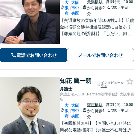
天満橋駅
営業時間：10:00
大
大阪
~17:00（平日）
阪
市中
から徒歩2
|
府
央区
分
【交通事故の実績年間100件以上】賠償
金の増額交渉や後遺症認定に自信あり
【離婚問題の慰謝料】「したい」側も
「された」側もご相談ください。丁寧
な説明を心がけ、ご不安を解消します
【初回面談無料】【子連れ相談可】刑
電話でお問い合わせ
メールでお問い合わせ
事事件も対応。
知花 鷹一朗
インタビューを
見る
弁護士
弁護士法人GRiT Partners法律事務所 大阪事務
所
淀屋橋駅
営業時間：10:00
大
大阪
~17:00（平日）
阪
市中
から徒歩1
|
府
央区
分
【初回相談無料】【お問い合わせ時に
簡易な電話相談可（弁護士不在時は折