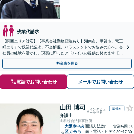
残業代請求
【関西エリア対応】【事業会社勤務経験あり】湖南市、甲賀市、竜王
町エリアで残業代請求、不当解雇、ハラスメントでお悩みの方へ。会
社員の経験を活かし、現実に即したアドバイスの提供に努めます【労
使双方に対応】【Web面談OK】
料金表を見る
電話でお問い合わせ
メールでお問い合わせ
山田 博司
京都府
インタビュ
ーを見る
弁護士
山科総合法律事務所
大阪市中央
面談方法(対
営業時間：0
区
からも
面・電話・ビデ
9:30~17:30