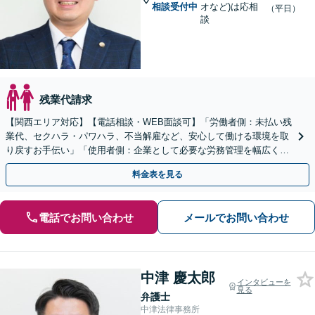
相談受付中
オなど)は応相
（平日）
談
残業代請求
【関西エリア対応】【電話相談・WEB面談可】「労働者側：未払い残
業代、セクハラ・パワハラ、不当解雇など、安心して働ける環境を取
り戻すお手伝い」「使用者側：企業として必要な労務管理を幅広くサ
ポート」【スポット契約・顧問契約どちらも対応可】
料金表を見る
電話でお問い合わせ
メールでお問い合わせ
中津 慶太郎
インタビューを
見る
弁護士
中津法律事務所