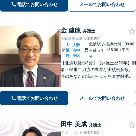
ます。初回相談時に、費用や方針につ
電話でお問い合わせ
メールでお問い合わせ
いてわかりやすくご説明します。
金 建龍
弁護士
大阪刑事民事法律事務所
北浜駅
か
営業時間：09:00
大
大阪
~18:00（平日）
阪
市中
ら徒歩4
|
府
央区
分
【北浜駅徒歩3分】【弁護士歴20年】刑
事・民事二刀流の豊富な実績例多数。
今のあなたの宙ぶらりんをまず解消！
必要とあらばすぐに現場へ足を運び、
依頼者のために奔走する「俊足弁護
士」であり続けます！最後まであなた
電話でお問い合わせ
メールでお問い合わせ
の味方です！【初回相談無料】
田中 美成
弁護士
ディーセント法律事務所