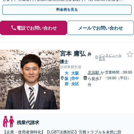
予防法務にも注力しています【顧問契約もお任せください】
料金表を見る
電話でお問い合わせ
メールでお問い合わせ
宮本 庸弘
弁
インタビューを
見る
護士
法律事務所蓮
北浜駅
か
営業時間：09:00
大
大阪
~18:00（平日）
阪
市中
ら徒歩7
|
府
央区
分
残業代請求
【企業・使用者側特化】【LGBT法務対応】労務トラブルを未然に防