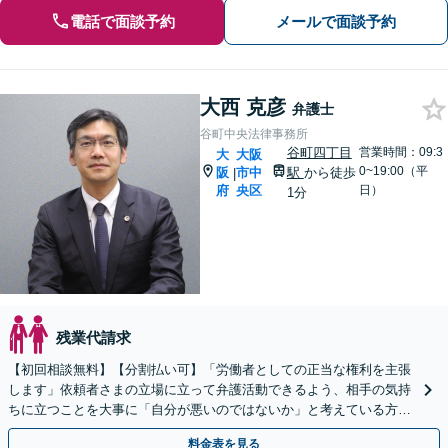
電話で面談予約
メールで面談予約
大西 克彦
弁護士
谷町中央法律事務所
谷町四丁目
営業時間：09:3
大
大阪
0~19:00（平
阪
市中
駅
から徒歩
|
府
央区
日）
1分
残業代請求
【初回相談無料】【分割払い可】「労働者としての正当な権利を主張
します」依頼者さまの立場に立って弁護活動できるよう、相手の気持
ちに立つことを大事に「自分が悪いのではないか」と考えている方
も、まずは一度お話を聞かせてください【休日・夜間面談可】
料金表を見る