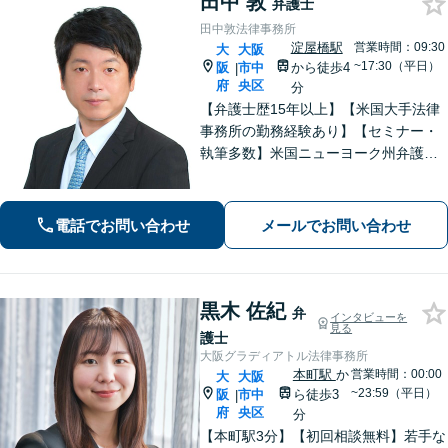
田中 敦
弁護士
田中敦法律事務所
淀屋橋駅
営業時間：09:30
大
大阪
~17:30（平日）
阪
市中
から徒歩4
|
府
央区
分
【弁護士歴15年以上】【米国大手法律
事務所の勤務経験あり】【セミナー・
執筆多数】米国ニューヨーク州弁護士
の資格を持ち、英語での法律相談も対
応可能です。個人・法人問わずご相談
をお受けしておりますので、お気軽に
電話でお問い合わせ
メールでお問い合わせ
ご連絡ください。【淀屋橋5分】
黒木 佐紀
弁
インタビューを
見る
護士
大阪グラディアトル法律事務所
本町駅
か
営業時間：00:00
大
大阪
~23:59（平日）
阪
市中
ら徒歩3
|
府
央区
分
【本町駅3分】【初回相談無料】若手な