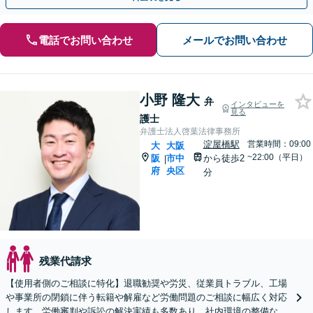
電話でお問い合わせ
メールでお問い合わせ
小野 隆大
弁
インタビューを
見る
護士
弁護士法人啓葉法律事務所
淀屋橋駅
営業時間：09:00
大
大阪
~22:00（平日）
阪
市中
から徒歩2
|
府
央区
分
残業代請求
【使用者側のご相談に特化】退職勧奨や労災、従業員トラブル、工場
や事業所の閉鎖に伴う転籍や解雇など労働問題のご相談に幅広く対応
します。労働審判や訴訟の解決実績も多数あり。社内環境の整備など