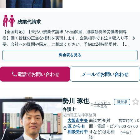
残業代請求
【全国対応】【未払い残業代請求 /不当解雇、退職勧奨等労働者側専
従】働く皆様の正当な権利を実現します。企業相手でも泣き寝入り不
要。会社への疑問や悩み、ご相談ください。予約は24時間受付。【初
回面談無料】【夜間・休日対応可】
料金表を見る
電話でお問い合わせ
メールでお問い合わせ
勢川 琢也
滋賀県
インタビュ
ーを見る
弁護士
湖南竜王法律事務所
大阪市中央
面談方法(対
営業時間：0
区
からも
面・電話・ビデ
9:00~17:00
相談受付中
オなど)は応相
（平日）
談