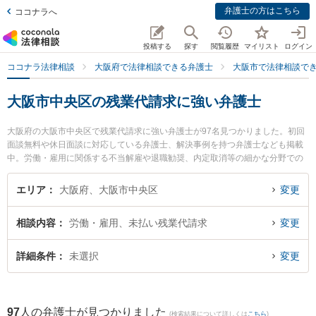
弁護士の方はこちら
ココナラへ
投稿する
探す
閲覧履歴
マイリスト
ログイン
ココナラ法律相談
大阪府で法律相談できる弁護士
大阪市で法律相談で
大阪市中央区の残業代請求に強い弁護士
大阪府の大阪市中央区で残業代請求に強い弁護士が97名見つかりました。初回
面談無料や休日面談に対応している弁護士、解決事例を持つ弁護士なども掲載
中。労働・雇用に関係する不当解雇や退職勧奨、内定取消等の細かな分野での
絞り込み検索もでき便利です。特にロン法律事務所の金鹿 祥一弁護士や谷町中
央法律事務所の大西 克彦弁護士、弁護士法人啓葉法律事務所の小野 隆大弁護士
エリア
大阪府、大阪市中央区
変更
のプロフィール情報や弁護士費用、強みなどが注目されています。『大阪市中
央区で土日や夜間に発生した残業代請求のトラブルを今すぐに弁護士に相談し
相談内容
労働・雇用、未払い残業代請求
変更
たい』『残業代請求のトラブル解決の実績豊富な近くの弁護士を検索したい』
『初回相談無料で残業代請求を法律相談できる大阪市中央区内の弁護士に相談
予約したい』などでお困りの相談者さんにおすすめです。
詳細条件
未選択
変更
97
人の弁護士が見つかりました
(検索結果について詳しくは
こちら
)