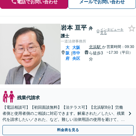
電話でお問い合わせ
メールでお問い合わせ
岩本 亘平
弁
インタビューを
見る
護士
一道法律事務所
北浜駅
か
営業時間：09:30
大
大阪
~17:30（平日）
阪
市中
ら徒歩3
|
府
央区
分
残業代請求
【電話相談可】【初回面談無料】【法テラス可】【北浜駅8分】労働
者側と使用者側のご相談に対応できます。解雇された／したい、残業
代を請求したい／された、など。難しい法律用語の使用を避けて、分
かりやすいご説明を心がけています
料金表を見る