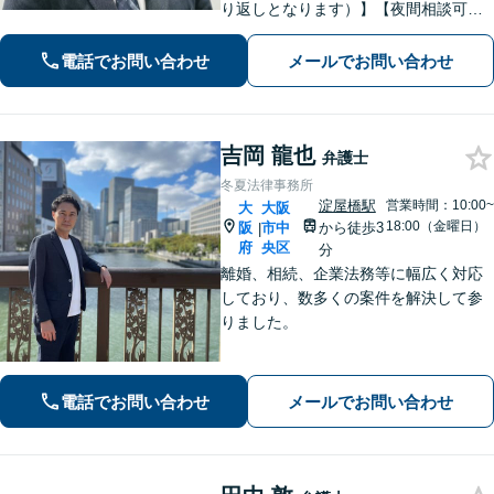
り返しとなります）】【夜間相談可】
依頼者さまの悩み・不安に寄り添い、
精神的な負担も軽減できるよう努めて
電話でお問い合わせ
メールでお問い合わせ
まいります。解決見込みや弁護士費用
についてわかりやすくご説明します。
吉岡 龍也
弁護士
冬夏法律事務所
淀屋橋駅
営業時間：10:00~
大
大阪
18:00（金曜日）
阪
市中
から徒歩3
|
府
央区
分
離婚、相続、企業法務等に幅広く対応
しており、数多くの案件を解決して参
りました。
電話でお問い合わせ
メールでお問い合わせ