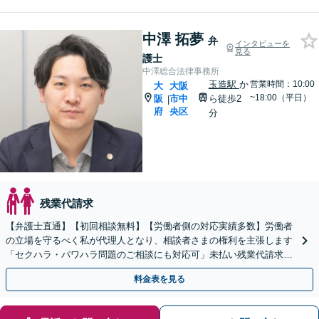
中澤 拓夢
弁
インタビューを
見る
護士
中澤総合法律事務所
玉造駅
か
営業時間：10:00
大
大阪
~18:00（平日）
阪
市中
ら徒歩2
|
府
央区
分
残業代請求
【弁護士直通】【初回相談無料】【労働者側の対応実績多数】労働者
の立場を守るべく私が代理人となり、相談者さまの権利を主張します
「セクハラ・パワハラ問題のご相談にも対応可」未払い残業代請求は
お任せください【電話相談可】【休日・夜間相談可】
料金表を見る