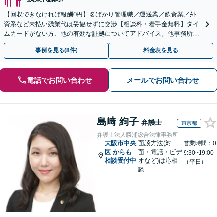
【回収できなければ報酬0円】名ばかり管理職／運送業／飲食業／外
資系など未払い残業代は妥協せずに交渉【相談料・着手金無料】タイ
ムカードがない方、他の有効な証拠についてアドバイス。他事務所で
断られた方もご相談ください。あなたの権利を守ります！
事例を見る(8件)
料金表を見る
電話でお問い合わせ
メールでお問い合わせ
島﨑 絢子
弁護士
東京都
弁護士法人勝浦総合法律事務所
大阪市中央
面談方法(対
営業時間：0
区
からも
面・電話・ビデ
9:30~19:00
相談受付中
オなど)は応相
（平日）
談