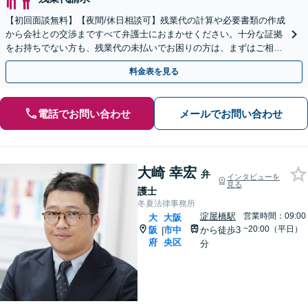
【初回面談無料】【夜間/休日相談可】残業代の計算や必要書類の作成
から会社との交渉まですべて弁護士におまかせください。十分な証拠
をお持ちでない方も、残業代の未払いでお困りの方は、まずはご相談
ください。
料金表を見る
電話でお問い合わせ
メールでお問い合わせ
大崎 幸宏
弁
インタビューを
見る
護士
冬夏法律事務所
淀屋橋駅
営業時間：09:00
大
大阪
~20:00（平日）
阪
市中
から徒歩3
|
府
央区
分