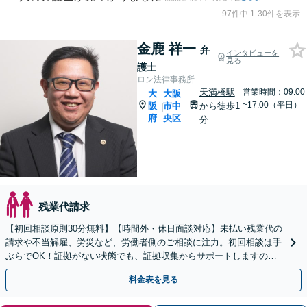
97件中 1-30件を表示
金鹿 祥一
弁
インタビューを
見る
護士
ロン法律事務所
天満橋駅
営業時間：09:00
大
大阪
~17:00（平日）
阪
市中
から徒歩1
|
府
央区
分
残業代請求
【初回相談原則30分無料】【時間外・休日面談対応】未払い残業代の
請求や不当解雇、労災など、労働者側のご相談に注力。初回相談は手
ぶらでOK！証拠がない状態でも、証拠収集からサポートしますの
で、まずはお気軽にご相談ください。【天満橋駅1分】
料金表を見る