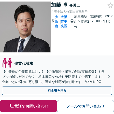
加藤 卓
弁護士
弁護士法人啓葉法律事務所
淀屋橋駅
営業時間：09:00
大
大阪
~20:00（平日）
阪
市中
から徒歩2
|
府
央区
分
残業代請求
【企業側の労働問題に注力】【労働訴訟・審判の解決実績多数】トラ
ブルの解決だけでなく、根本原因を分析し予防策までご提案します。
企業ごとの悩みに寄り添い、迅速な対応が持ち味です。M&AやIPOの
労務デューデリジェンスにも対応可能です。
料金表を見る
電話でお問い合わせ
メールでお問い合わせ