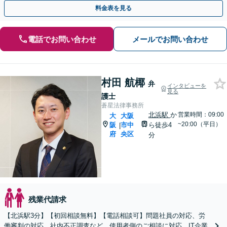
なり、弁護士が代理で会社側に対応。
料金表を見る
電話でお問い合わせ
メールでお問い合わせ
村田 航椰
弁
インタビューを
見る
護士
蒼星法律事務所
北浜駅
か
営業時間：09:00
大
大阪
~20:00（平日）
阪
市中
ら徒歩4
|
府
央区
分
残業代請求
【北浜駅3分】【初回相談無料】【電話相談可】問題社員の対応、労
働審判の対応、社内不正調査など、使用者側のご相談に対応。IT企業