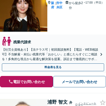
~17:00（平日）
阪
市中
から徒歩2
|
府
央区
分
残業代請求
【社労士資格あり】【法テラス可｜初回面談無料】【電話・WEB相談
可】不当解雇・未払い残業代等「おかしい」と感じたらすぐにご相談
を！多角的な視点から最適な解決策を提案。訴訟まで徹底的にサポー
トします【企業側】就業規則の作成もお任せ【休日対応】
料金表を見る
電話でお問い合わせ
メールでお問い合わせ
浦野 智文
弁
インタビューを