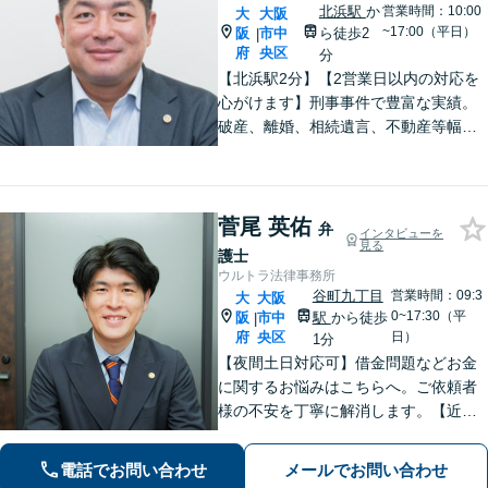
北浜駅
か
営業時間：10:00
大
大阪
~17:00（平日）
阪
市中
ら徒歩2
|
府
央区
分
【北浜駅2分】【2営業日以内の対応を
心がけます】刑事事件で豊富な実績。
破産、離婚、相続遺言、不動産等幅広
く対応。フットワークの軽さが強み！S
NS等も駆使して、依頼者様との密な連
絡を心がけます。まずはお気軽にお問
い合わせを！英語対応可
菅尾 英佑
弁
インタビューを
見る
護士
ウルトラ法律事務所
谷町九丁目
営業時間：09:3
大
大阪
0~17:30（平
阪
市中
駅
から徒歩
|
府
央区
日）
1分
【夜間土日対応可】借金問題などお金
に関するお悩みはこちらへ。ご依頼者
様の不安を丁寧に解消します。【近鉄
大阪上本町駅より10秒】
電話でお問い合わせ
メールでお問い合わせ