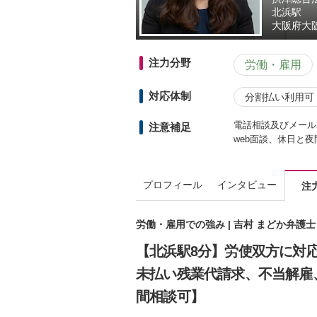
北浜駅
大阪府
大阪
注力分野
労働・雇用
対応体制
分割払い利用可
電話相談及びメール
注意補足
web面談、休日と
プロフィール
インタビュー
注
労働・雇用での強み | 吉村 まどか弁護
【北浜駅8分】労使双方に対
未払い残業代請求、不当解雇
間相談可】