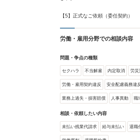
【5】正式なご依頼（委任契約）
労働・雇用分野での相談内容
問題・争点の種類
セクハラ
不当解雇
内定取消
労災
労働・雇用契約違反
安全配慮義務違
業務上過失・損害賠償
人事異動
職
相談・依頼したい内容
未払い残業代請求
給与未払い
退職