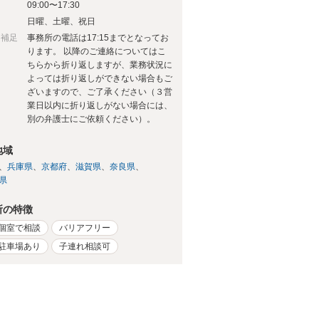
09:00〜17:30
日
日曜、土曜、祝日
日補足
事務所の電話は17:15までとなってお
ります。 以降のご連絡についてはこ
ちらから折り返しますが、業務状況に
よっては折り返しができない場合もご
ざいますので、ご了承ください（３営
業日以内に折り返しがない場合には、
別の弁護士にご依頼ください）。
地域
兵庫県
京都府
滋賀県
奈良県
県
所の特徴
個室で相談
バリアフリー
駐車場あり
子連れ相談可