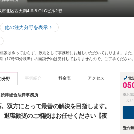
市北区西天満4-6-8 OLCビル2階
他の注力分野を表示
相談は承っておらず、原則として事務所にお越しいただいております。また
夜間（17時30分以降）の面談予約は受付しておりませんので、ご了承ください
事例紹介
料金表
アクセス
力分野
電
05
士 摂津総合法律事務所
※お電
えい
応。双方にとって最善の解決を目指します。
、退職勧奨のご相談はお任せください【夜
受付