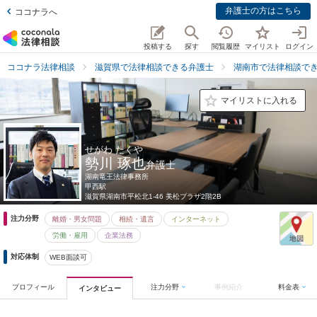
弁護士の方はこちら
ココナラへ
投稿する
探す
閲覧履歴
マイリスト
ログイン
ココナラ法律相談
滋賀県で法律相談できる弁護士
湖南市で法律相談で
マイリストに入れる
せがわ たくや
勢川 琢也
弁護士
湖南竜王法律事務所
甲西駅
滋賀県
湖南市平松北1-46 美松プラザ2階2B
注力分野
離婚・男女問題
相続・遺言
インターネット
労働・雇用
企業法務
対応体制
WEB面談可
プロフィール
注力分野
事例紹介
料金表
インタビュー