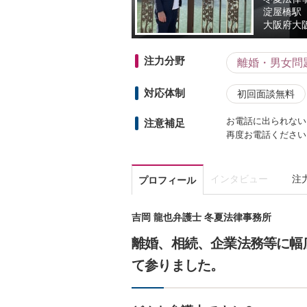
淀屋橋駅
大阪府
大
注力分野
離婚・男女問
対応体制
初回面談無料
お電話に出られない
注意補足
再度お電話ください
インタビュー
注
プロフィール
吉岡 龍也弁護士 冬夏法律事務所
離婚、相続、企業法務等に幅
て参りました。