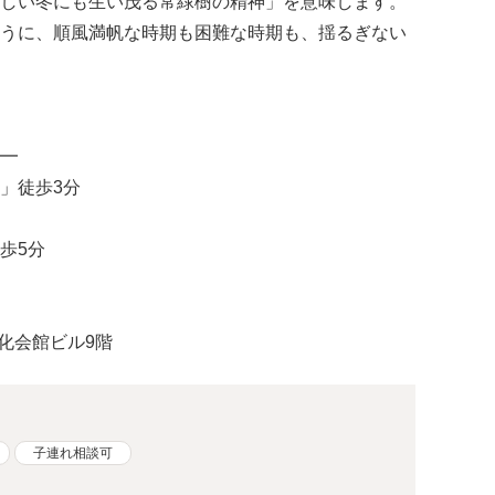
しい冬にも生い茂る常緑樹の精神」を意味します。
うに、順風満帆な時期も困難な時期も、揺るぎない
━
」徒歩3分
歩5分
文化会館ビル9階
子連れ相談可