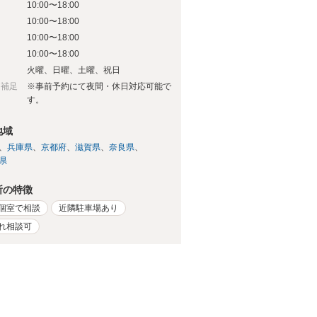
日
10:00〜18:00
日
10:00〜18:00
日
10:00〜18:00
日
10:00〜18:00
日
火曜、日曜、土曜、祝日
日補足
※事前予約にて夜間・休日対応可能で
す。
地域
兵庫県
京都府
滋賀県
奈良県
県
所の特徴
個室で相談
近隣駐車場あり
れ相談可