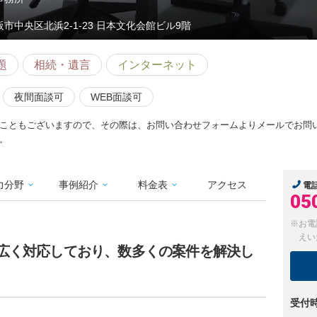
阪市中央区北浜2-1-23 日本文化会館ビル9階
題
相続・遺言
インターネット
夜間面談可
WEB面談可
こともございますので、その際は、お問い合わせフォームよりメールでお問
。
力分野
事例紹介
料金表
アクセス
電
05
※お電
えい
広く対応しており、数多くの案件を解決し
受付