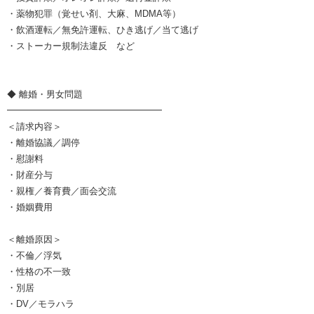
・薬物犯罪（覚せい剤、大麻、MDMA等）
・飲酒運転／無免許運転、ひき逃げ／当て逃げ
・ストーカー規制法違反 など
◆ 離婚・男女問題
━━━━━━━━━━━━━━━━━
＜請求内容＞
・離婚協議／調停
・慰謝料
・財産分与
・親権／養育費／面会交流
・婚姻費用
＜離婚原因＞
・不倫／浮気
・性格の不一致
・別居
・DV／モラハラ