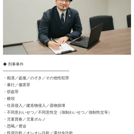
◆ 刑事事件
━━━━━━━━━━━━━━━━━
・痴漢／盗撮／のぞき／その他性犯罪
・暴行／傷害罪
・窃盗罪
・横領
・住居侵入／建造物侵入／器物損壊
・不同意わいせつ／不同意性交（強制わいせつ／強制性交等）
・児童買春／児童ポルノ
・恐喝／脅迫
・投資詐欺／オレオレ詐欺／還付金詐欺