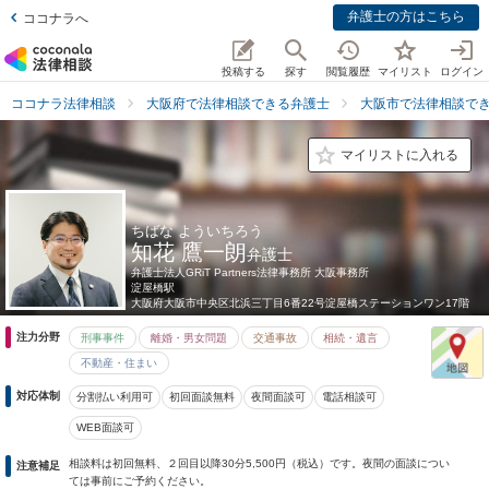
弁護士の方はこちら
ココナラへ
投稿する
探す
閲覧履歴
マイリスト
ログイン
ココナラ法律相談
大阪府で法律相談できる弁護士
大阪市で法律相談で
マイリストに入れる
ちばな よういちろう
知花 鷹一朗
弁護士
弁護士法人GRiT Partners法律事務所 大阪事務所
淀屋橋駅
大阪府
大阪市中央区北浜三丁目6番22号淀屋橋ステーションワン17階
注力分野
刑事事件
離婚・男女問題
交通事故
相続・遺言
不動産・住まい
対応体制
分割払い利用可
初回面談無料
夜間面談可
電話相談可
WEB面談可
相談料は初回無料、２回目以降30分5,500円（税込）です。夜間の面談につい
注意補足
ては事前にご予約ください。