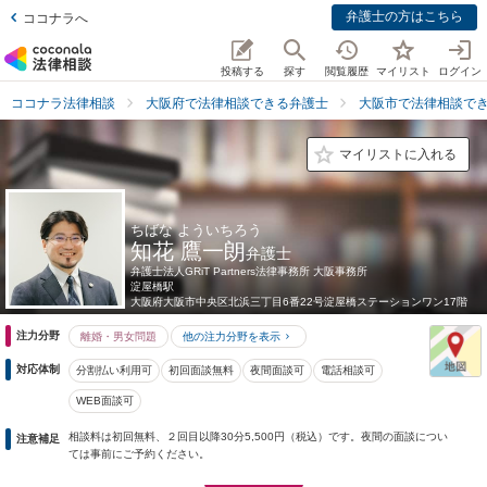
弁護士の方はこちら
ココナラへ
投稿する
探す
閲覧履歴
マイリスト
ログイン
ココナラ法律相談
大阪府で法律相談できる弁護士
大阪市で法律相談で
マイリストに入れる
ちばな よういちろう
知花 鷹一朗
弁護士
弁護士法人GRiT Partners法律事務所 大阪事務所
淀屋橋駅
大阪府
大阪市中央区北浜三丁目6番22号淀屋橋ステーションワン17階
注力分野
離婚・男女問題
他の注力分野を表示
対応体制
分割払い利用可
初回面談無料
夜間面談可
電話相談可
WEB面談可
相談料は初回無料、２回目以降30分5,500円（税込）です。夜間の面談につい
注意補足
ては事前にご予約ください。