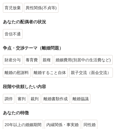
育児放棄
異性関係(不貞等)
あなたの配偶者の状況
音信不通
争点・交渉テーマ（離婚問題）
財産分与
養育費
親権
婚姻費用(別居中の生活費など)
離婚の慰謝料
離婚すること自体
親子交流（面会交流）
段階や依頼したい内容
調停
審判
裁判
離婚書類作成
離婚協議
あなたの特徴
20年以上の婚姻期間
内縁関係・事実婚
同性婚