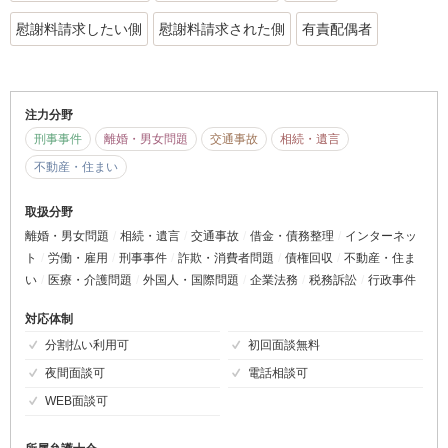
慰謝料請求したい側
慰謝料請求された側
有責配偶者
注力分野
刑事事件
離婚・男女問題
交通事故
相続・遺言
不動産・住まい
取扱分野
離婚・男女問題
相続・遺言
交通事故
借金・債務整理
インターネッ
ト
労働・雇用
刑事事件
詐欺・消費者問題
債権回収
不動産・住ま
い
医療・介護問題
外国人・国際問題
企業法務
税務訴訟
行政事件
対応体制
分割払い利用可
初回面談無料
夜間面談可
電話相談可
WEB面談可