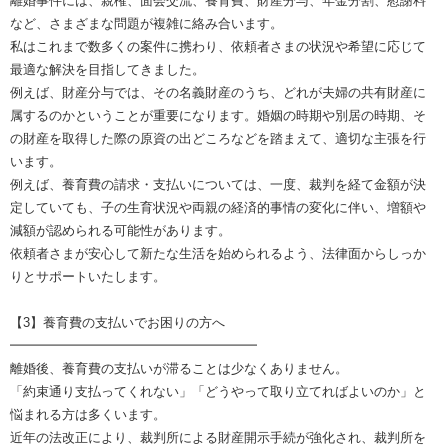
離婚事件には、親権、面会交流、養育費、財産分与、年金分割、慰謝料
など、さまざまな問題が複雑に絡み合います。
私はこれまで数多くの案件に携わり、依頼者さまの状況や希望に応じて
最適な解決を目指してきました。
例えば、財産分与では、その名義財産のうち、どれが夫婦の共有財産に
属するのかということが重要になります。婚姻の時期や別居の時期、そ
の財産を取得した際の原資の出どころなどを踏まえて、適切な主張を行
います。
例えば、養育費の請求・支払いについては、一度、裁判を経て金額が決
定していても、子の生育状況や両親の経済的事情の変化に伴い、増額や
減額が認められる可能性があります。
依頼者さまが安心して新たな生活を始められるよう、法律面からしっか
りとサポートいたします。
【3】養育費の支払いでお困りの方へ
━━━━━━━━━━━━━━━━━━━
離婚後、養育費の支払いが滞ることは少なくありません。
「約束通り支払ってくれない」「どうやって取り立てればよいのか」と
悩まれる方は多くいます。
近年の法改正により、裁判所による財産開示手続が強化され、裁判所を