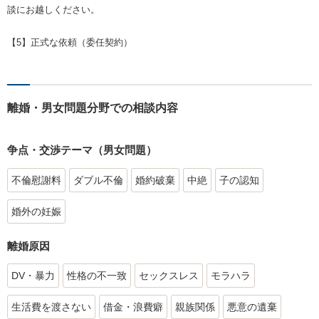
談にお越しください。
【5】正式な依頼（委任契約）
離婚・男女問題分野での相談内容
争点・交渉テーマ（男女問題）
不倫慰謝料
ダブル不倫
婚約破棄
中絶
子の認知
婚外の妊娠
離婚原因
DV・暴力
性格の不一致
セックスレス
モラハラ
生活費を渡さない
借金・浪費癖
親族関係
悪意の遺棄