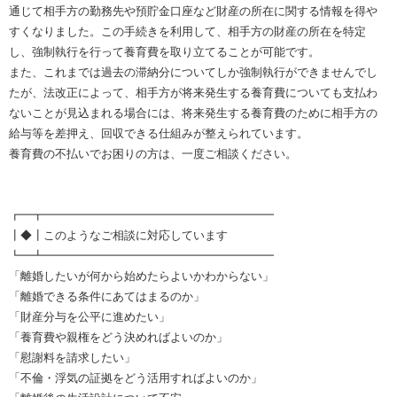
通じて相手方の勤務先や預貯金口座など財産の所在に関する情報を得や
すくなりました。この手続きを利用して、相手方の財産の所在を特定
し、強制執行を行って養育費を取り立てることが可能です。
また、これまでは過去の滞納分についてしか強制執行ができませんでし
たが、法改正によって、相手方が将来発生する養育費についても支払わ
ないことが見込まれる場合には、将来発生する養育費のために相手方の
給与等を差押え、回収できる仕組みが整えられています。
養育費の不払いでお困りの方は、一度ご相談ください。
┏━┳━━━━━━━━━━━━━━━━━━━━
┃◆┃このようなご相談に対応しています
┗━┻━━━━━━━━━━━━━━━━━━━━
「離婚したいが何から始めたらよいかわからない」
「離婚できる条件にあてはまるのか」
「財産分与を公平に進めたい」
「養育費や親権をどう決めればよいのか」
「慰謝料を請求したい」
「不倫・浮気の証拠をどう活用すればよいのか」