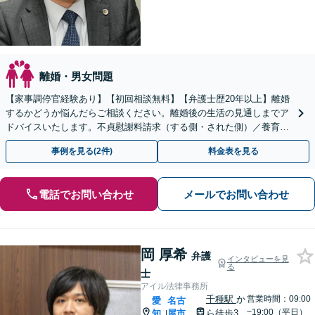
離婚・男女問題
【家事調停官経験あり】【初回相談無料】【弁護士歴20年以上】離婚
するかどうか悩んだらご相談ください。離婚後の生活の見通しまでア
ドバイスいたします。不貞慰謝料請求（する側・された側）／養育費
／親権／モラハラ被害【完全個室】【子連れ相談可】
事例を見る(2件)
料金表を見る
電話でお問い合わせ
メールでお問い合わせ
岡 厚希
弁護
インタビューを見
る
士
アイル法律事務所
千種駅
か
営業時間：09:00
愛
名古
~19:00（平日）
知
屋市
ら徒歩3
|