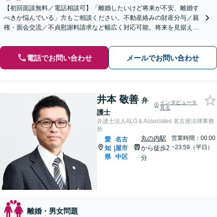
【初回面談無料／電話相談可】「離婚したいけど将来が不安、離婚す
べきか悩んでいる」方もご相談ください。不動産絡みの財産分与／親
権・面会交流／不貞慰謝料請求など幅広く対応可能。将来を見据えた
アドバイスをいたします【完全個室でプライバシーに配慮】
電話でお問い合わせ
メールでお問い合わせ
井本 敬善
弁
インタビューを
見る
護士
弁護士法人ALG＆Associates 名古屋法律事務
所
丸の内駅
営業時間：00:00
愛
名古
~23:59（平日）
知
屋市
から徒歩2
|
県
中区
分
離婚・男女問題