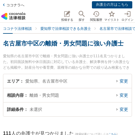
弁護士の方はこちら
ココナラへ
投稿する
探す
閲覧履歴
マイリスト
ログイン
ココナラ法律相談
愛知県で法律相談できる弁護士
名古屋市で法律相談
名古屋市中区の離婚・男女問題に強い弁護士
愛知県の名古屋市中区で離婚・男女問題に強い弁護士が111名見つかりまし
た。初回面談無料や休日面談に対応している弁護士、解決事例を持つ弁護士な
ども掲載中。財産分与や養育費、親権等の細かな分野での絞り込み検索もでき
便利です。特に名古屋葵綜合法律事務所の石川 耕三弁護士や名古屋第一法律事
務所の中川 匡亮弁護士、よしみつ法律事務所の渡邉 義光弁護士のプロフィール
エリア
愛知県、名古屋市中区
変更
情報や弁護士費用、強みなどが注目されています。『名古屋市中区で土日や夜
間に発生した離婚・男女問題のトラブルを今すぐに弁護士に相談したい』『離
相談内容
離婚・男女問題
変更
婚・男女問題のトラブル解決の実績豊富な近くの弁護士を検索したい』『初回
相談無料で離婚・男女問題を法律相談できる名古屋市中区内の弁護士に相談予
約したい』などでお困りの相談者さんにおすすめです。
詳細条件
未選択
変更
111
人の弁護士が見つかりました
(検索結果について詳しくは
こちら
)