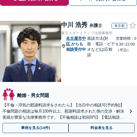
中川 浩秀
弁護士
東京都
東京スタートアップ法律事務所
名古屋市中
面談方法(対
営業時間：0
区
からも
面・電話・ビデ
6:30~22:00
相談受付中
オなど)は応相
（平日）
談
離婚・男女問題
【不倫・浮気の慰謝料請求をされたら】【当日中の相談可(予約制)】
不倫問題の相談は毎月100件以上、慰謝料請求された側の交渉・解決
実績が豊富な法律事務所です。【不倫相談は初回0円】【電話相談で
ご契約まで対応可/来所不要】
事例を見る(14件)
料金表を見る