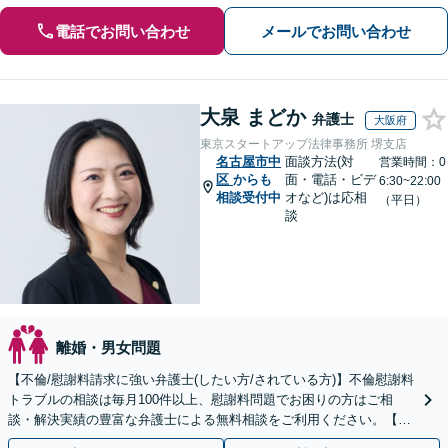
電話でお問い合わせ
メールでお問い合わせ
大泉 まどか
弁護士
大阪府
東京スタートアップ法律事務所 堺支店
名古屋市中
面談方法(対
営業時間：0
区
からも
面・電話・ビデ
6:30~22:00
相談受付中
オなど)は応相
（平日）
談
離婚・男女問題
【不倫/慰謝料請求に強い弁護士(したい方/されている方)】不倫慰謝料
トラブルの相談は毎月100件以上、慰謝料問題でお困りの方はご相
談・解決実績の豊富な弁護士による無料相談をご利用ください。【不
倫相談は初回0円】【全国対応】