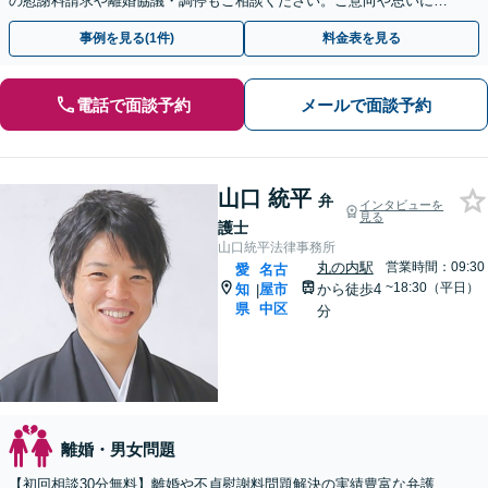
の慰謝料請求や離婚協議・調停もご相談ください。ご意向や思いに寄
り添いながら、最善の解決を目指します【土日祝相談可】
事例を見る(1件)
料金表を見る
電話で面談予約
メールで面談予約
山口 統平
弁
インタビューを
見る
護士
山口統平法律事務所
丸の内駅
営業時間：09:30
愛
名古
~18:30（平日）
知
屋市
から徒歩4
|
県
中区
分
離婚・男女問題
【初回相談30分無料】離婚や不貞慰謝料問題解決の実績豊富な弁護