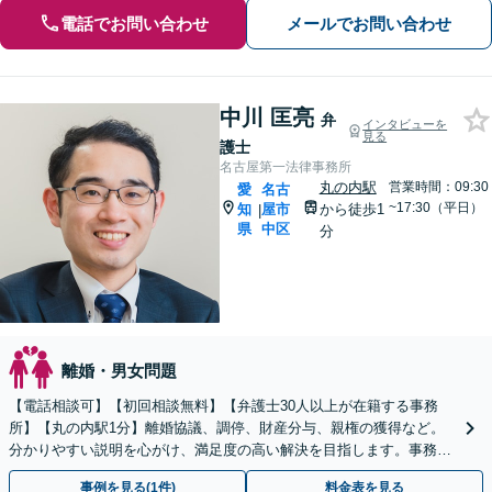
電話でお問い合わせ
メールでお問い合わせ
中川 匡亮
弁
インタビューを
見る
護士
名古屋第一法律事務所
丸の内駅
営業時間：09:30
愛
名古
~17:30（平日）
知
屋市
から徒歩1
|
県
中区
分
離婚・男女問題
【電話相談可】【初回相談無料】【弁護士30人以上が在籍する事務
所】【丸の内駅1分】離婚協議、調停、財産分与、親権の獲得など。
分かりやすい説明を心がけ、満足度の高い解決を目指します。事務所
の所属の女性弁護士と2名体制で対応も可能
事例を見る(1件)
料金表を見る