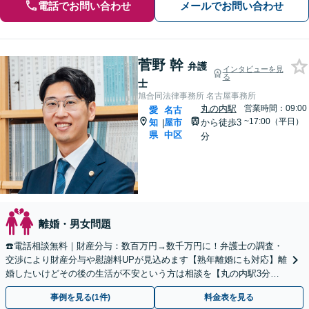
電話でお問い合わせ
メールでお問い合わせ
菅野 幹
弁護
インタビューを見
る
士
旭合同法律事務所 名古屋事務所
丸の内駅
営業時間：09:00
愛
名古
~17:00（平日）
知
屋市
から徒歩3
|
県
中区
分
離婚・男女問題
☎️電話相談無料｜財産分与：数百万円→数千万円に！弁護士の調査・
交渉により財産分与や慰謝料UPが見込めます【熟年離婚にも対応】離
婚したいけどその後の生活が不安という方は相談を【丸の内駅3分】
【休日面談可】【WEB面談可】
事例を見る(1件)
料金表を見る