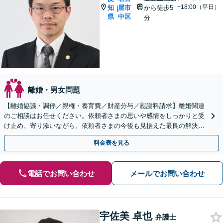
~18:00（平日）
知
屋市
から徒歩5
|
県
中区
分
離婚・男女問題
【離婚協議・調停／親権・養育費／財産分与／慰謝料請求】離婚関連
のご相談はお任せください。依頼者さまの思いや感情をしっかりと受
け止め、寄り添いながら、依頼者さまの今後も見据えた最良の解決に
向け真摯に対応します【名古屋城駅5分】【初回相談無料】
料金表を見る
電話でお問い合わせ
メールでお問い合わせ
宇佐美 卓也
弁護士