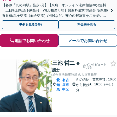
【各線『丸の内駅』徒歩2分】【来所・オンライン法律相談30分無料
｜土日祝日相談予約受付｜WEB相談可能】慰謝料請求/財産分与/親権/
養育費/親子交流（面会交流）/別居など、安心の解決策をご提案いた
します
事例を見る(5件)
料金表を見る
電話でお問い合わせ
メールでお問い合わせ
三池 哲二
弁
インタビューを
見る
護士
旭合同法律事務所 名古屋事務所
丸の内駅
営業時間：10:00
愛
名古
~16:00（平日）
知
屋市
から徒歩3
|
県
中区
分