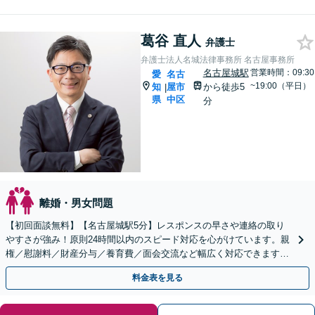
葛谷 直人
弁護士
弁護士法人名城法律事務所 名古屋事務所
名古屋城駅
営業時間：09:30
愛
名古
~19:00（平日）
知
屋市
から徒歩5
|
県
中区
分
離婚・男女問題
【初回面談無料】【名古屋城駅5分】レスポンスの早さや連絡の取り
やすさが強み！原則24時間以内のスピード対応を心がけています。親
権／慰謝料／財産分与／養育費／面会交流など幅広く対応できます。
相談者さまの精神的な負担を軽減しつつ解決を目指します
料金表を見る