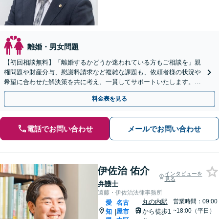
離婚・男女問題
【初回相談無料】「離婚するかどうか迷われている方もご相談を」親
権問題や財産分与、慰謝料請求など複雑な課題も、依頼者様の状況や
希望に合わせた解決策を共に考え、一貫してサポートいたします。
「熟年離婚のご相談もお任せください」【休日・夜間相談可】
料金表を見る
電話でお問い合わせ
メールでお問い合わせ
伊佐治 佑介
インタビューを
見る
弁護士
遠藤・伊佐治法律事務所
丸の内駅
営業時間：09:00
愛
名古
~18:00（平日）
知
屋市
から徒歩1
|