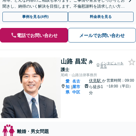
用等、どんな内容のご相談も承ります。ご事情や背景をしっかりとお
聞きし、納得のいく解決を目指します。不倫慰謝料を請求したい方／
請求された方どちらの対応も可能です
事例を見る(4件)
料金表を見る
電話でお問い合わせ
メールでお問い合わせ
山路 昌宏
弁
インタビューを
見る
護士
尾崎・山路法律事務所
伏見駅
か
営業時間：09:00
愛
名古
~18:00（平日）
知
屋市
ら徒歩1
|
県
中区
分
離婚・男女問題