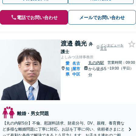
電話でお問い合わせ
メールでお問い合わせ
渡邉 義光
弁
インタビューを
見る
護士
よしみつ法律事務所
丸の内駅
営業時間：09:00
愛
名古
~19:00（平日）
知
屋市
から徒歩5
|
県
中区
分
離婚・男女問題
【丸の内駅5分】不倫、慰謝料請求、財産分与、DV、親権、養育費な
ど多様な離婚問題に丁寧に対応。お話を丁寧に伺い、依頼者さまにと
って有利な条件で解決できるよう尽力します。お子さま連れのご相談