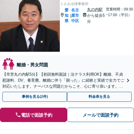
うさみ法律事務所
丸の内駅
営業時間：09:30
愛
名古
~17:00（平日）
知
屋市
から徒歩5
|
県
中区
分
離婚・男女問題
【市営丸の内駅5分】【初回無料面談｜法テラス利用OK】離婚、不貞
慰謝料、DV、養育費。離婚に伴う「困った」に経験と実績で全力でご
対応いたします。ナーバスな問題だからこそ、心に寄り添います。話
しやすい弁護士です。まずはお気軽にご相談を！
事例を見る(2件)
料金表を見る
電話で面談予約
メールで面談予約