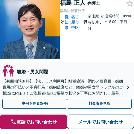
福島 正人
弁護士
福島法律事務所
金山駅
か
営業時間：09:00
愛
名古
~18:00（平日）
知
屋市
ら徒歩3
|
県
中区
分
離婚・男女問題
【初回相談無料】【法テラス利用可】離婚協議・調停／養育費・婚姻
費用の不払い／不貞行為／婚約破棄など、離婚や男女間トラブルのご
相談はお任せ！ご依頼者様のご要望や状況を丁寧にお聞きし、最善の
解決へ向けて尽力します【相談室完全個室】【金山駅5分】
事例を見る(5件)
料金表を見る
電話でお問い合わせ
メールでお問い合わせ