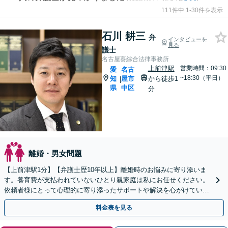
111件中 1-30件を表示
石川 耕三
弁
インタビューを
見る
護士
名古屋葵綜合法律事務所
上前津駅
営業時間：09:30
愛
名古
~18:30（平日）
知
屋市
から徒歩1
|
県
中区
分
離婚・男女問題
【上前津駅1分】【弁護士歴10年以上】離婚時のお悩みに寄り添いま
す。養育費が支払われていないひとり親家庭は私にお任せください。
依頼者様にとって心理的に寄り添ったサポートや解決を心がけていま
す。【夜間面談可能】【オンライン相談可能】
料金表を見る