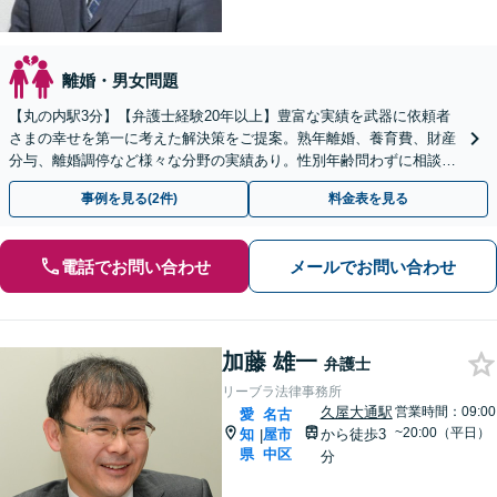
離婚・男女問題
【丸の内駅3分】【弁護士経験20年以上】豊富な実績を武器に依頼者
さまの幸せを第一に考えた解決策をご提案。熟年離婚、養育費、財産
分与、離婚調停など様々な分野の実績あり。性別年齢問わずに相談を
受け付けています。【初回面談無料】【夜間休日対応可】
事例を見る(2件)
料金表を見る
電話でお問い合わせ
メールでお問い合わせ
加藤 雄一
弁護士
リーブラ法律事務所
久屋大通駅
営業時間：09:00
愛
名古
~20:00（平日）
知
屋市
から徒歩3
|
県
中区
分