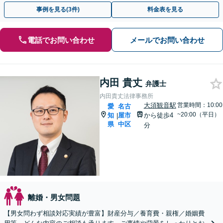
料】小さなお悩みからお聞きします。
事例を見る(3件)
料金表を見る
電話でお問い合わせ
メールでお問い合わせ
内田 貴丈
弁護士
内田貴丈法律事務所
大須観音駅
営業時間：10:00
愛
名古
~20:00（平日）
知
屋市
から徒歩4
|
県
中区
分
離婚・男女問題
【男女問わず相談対応実績が豊富】財産分与／養育費・親権／婚姻費