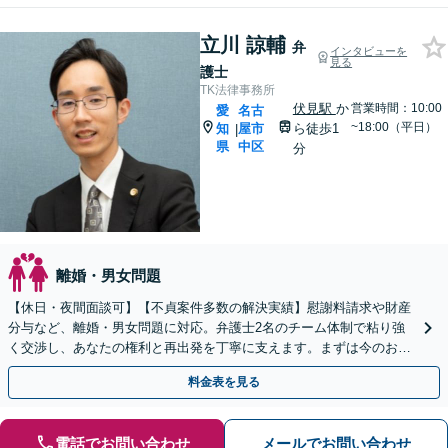
立川 諒輔
弁
インタビューを
見る
護士
TK法律事務所
伏見駅
か
営業時間：10:00
愛
名古
~18:00（平日）
知
屋市
ら徒歩1
|
県
中区
分
離婚・男女問題
【休日・夜間面談可】【不貞案件多数の解決実績】慰謝料請求や財産
分与など、離婚・男女問題に対応。弁護士2名のチーム体制で粘り強
く交渉し、あなたの権利と再出発を丁寧に支えます。まずは今のお悩
みをお聞かせください。
料金表を見る
電話でお問い合わせ
メールでお問い合わせ