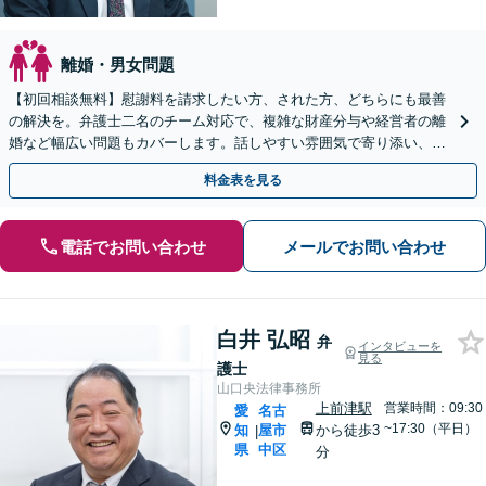
離婚・男女問題
【初回相談無料】慰謝料を請求したい方、された方、どちらにも最善
の解決を。弁護士二名のチーム対応で、複雑な財産分与や経営者の離
婚など幅広い問題もカバーします。話しやすい雰囲気で寄り添い、専
門家として確かな方針を導きます。まずはご相談を。
料金表を見る
電話でお問い合わせ
メールでお問い合わせ
白井 弘昭
弁
インタビューを
見る
護士
山口央法律事務所
上前津駅
営業時間：09:30
愛
名古
~17:30（平日）
知
屋市
から徒歩3
|
県
中区
分