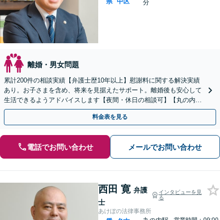
県
中区
分
離婚・男女問題
累計200件の相談実績【弁護士歴10年以上】慰謝料に関する解決実績
あり。お子さまを含め、将来を見据えたサポート。離婚後も安心して
生活できるようアドバイスします【夜間・休日の相談可】【丸の内駅
2分】
料金表を見る
電話でお問い合わせ
メールでお問い合わせ
西田 寛
弁護
インタビューを見
る
士
あけぼの法律事務所