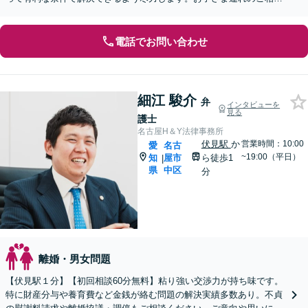
も可能です【オンライン面談OK】【休日・夜間相談可】
電話でお問い合わせ
細江 駿介
弁
インタビューを
見る
護士
名古屋H＆Y法律事務所
伏見駅
か
営業時間：10:00
愛
名古
~19:00（平日）
知
屋市
ら徒歩1
|
県
中区
分
離婚・男女問題
【伏見駅１分】【初回相談60分無料】粘り強い交渉力が持ち味です。
特に財産分与や養育費など金銭が絡む問題の解決実績多数あり。不貞