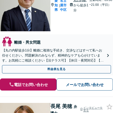
丸の内駅
営業時間：09:00
愛
名古
~21:00（平日）
知
屋市
から徒歩1
|
県
中区
分
離婚・男女問題
【丸の内駅徒歩1分】離婚に複雑な手続き、交渉などはすべて私へお
任せください。問題解決のみならず、精神的なケアも心がけていま
す。お気軽にご相談ください【法テラス可】【休日・夜間対応】【初
回相談30分無料】企業勤めの経験がある弁護士です。
料金表を見る
電話でお問い合わせ
メールでお問い合わせ
長尾 美穂
弁
インタビューを
見る