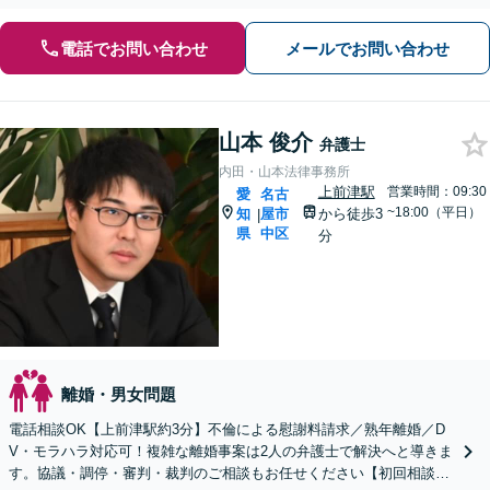
電話でお問い合わせ
メールでお問い合わせ
山本 俊介
弁護士
内田・山本法律事務所
上前津駅
営業時間：09:30
愛
名古
~18:00（平日）
知
屋市
から徒歩3
|
県
中区
分
離婚・男女問題
電話相談OK【上前津駅約3分】不倫による慰謝料請求／熟年離婚／D
V・モラハラ対応可！複雑な離婚事案は2人の弁護士で解決へと導きま
す。協議・調停・審判・裁判のご相談もお任せください【初回相談無