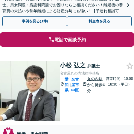
士。男女問題・慰謝料問題でお困りならご相談ください！離婚後の養
育費の未払いや熟年離婚による財産分与にも強い！【子連れ相談可】
【完全個室】【名古屋市「丸の内」駅4分】
事例を見る(3件)
料金表を見る
電話で面談予約
小松 弘之
弁護士
名古屋丸の内法律事務所
丸の内駅
営業時間：10:00
愛
名古
~18:30（平日）
知
屋市
から徒歩4
|
県
中区
分