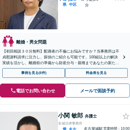
県
中区
分
離婚・男女問題
【初回相談３０分無料】配偶者の不倫にお悩みですか？当事務所は不
貞慰謝料請求に注力し、探偵のご紹介も可能です。100組以上の解決
実績を活かし、離婚前の準備から財産分与・親権まであなたの新たな
一歩を全力支援。LINE予約も受付中です。
事例を見る(6件)
料金表を見る
電話でお問い合わせ
メールで面談予約
小関 敏郎
弁護士
名城法律事務所
名古屋城駅
営業時間：10:00
愛
名古