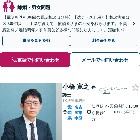
離婚・男女問題
【電話相談可,初回の電話相談は無料】【法テラス利用可】相談実績は
３000件以上！丁寧な説明で、依頼者さまの不安を和らげます。不貞
慰謝料／離婚調停／養育費など多様な問題に尽力します。定額制バッ
クアッププランあり【夜間休日対応】【丸の内駅3分】
事例を見る(8件)
料金表を見る
電話でお問い合わせ
メールでお問い合わせ
小橋 寛之
弁
インタビューを
見る
護士
TK法律事務所
伏見駅
か
営業時間：10:00
愛
名古
~18:00（平日）
知
屋市
ら徒歩1
|
県
中区
分