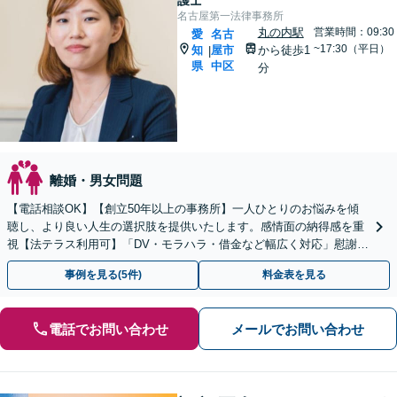
護士
名古屋第一法律事務所
丸の内駅
営業時間：09:30
愛
名古
~17:30（平日）
知
屋市
から徒歩1
|
県
中区
分
離婚・男女問題
【電話相談OK】【創立50年以上の事務所】一人ひとりのお悩みを傾
聴し、より良い人生の選択肢を提供いたします。感情面の納得感を重
視【法テラス利用可】「DV・モラハラ・借金など幅広く対応」慰謝料
請求／男性側・女性側どちらも対応【初回相談無料】
事例を見る(5件)
料金表を見る
電話でお問い合わせ
メールでお問い合わせ