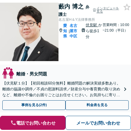
藪内 博之
弁
インタビューを
見る
護士
名古屋H＆Y法律事務所
伏見駅
か
営業時間：10:00
愛
名古
~21:00（平日）
知
屋市
ら徒歩1
|
県
中区
分
離婚・男女問題
【伏見駅１分】【初回相談60分無料】離婚問題の解決実績多数あり。
離婚の協議や調停／不貞の慰謝料請求／財産分与や養育費の取り決め
など、離婚や不倫のお困りごとはお任せください。お気持ちに寄り添
いご意向に沿う解決を目指します【電話・Web相談可】
事例を見る(2件)
料金表を見る
電話でお問い合わせ
メールでお問い合わせ