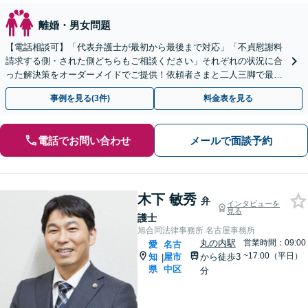
離婚・男女問題
【電話相談可】「代表弁護士が最初から最後まで対応」「不貞慰謝料
請求する側・された側どちらもご相談ください」それぞれの状況に合
った解決策をオーダーメイドでご提供！依頼者さまと二人三脚で最適
なゴールを目指す【休日・夜間相談可】
事例を見る(3件)
料金表を見る
電話でお問い合わせ
メールで面談予約
木下 敏秀
弁
インタビューを
見る
護士
旭合同法律事務所 名古屋事務所
丸の内駅
営業時間：09:00
愛
名古
~17:00（平日）
知
屋市
から徒歩3
|
県
中区
分