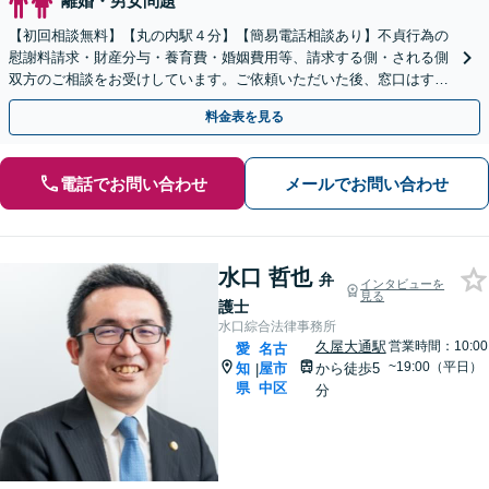
離婚・男女問題
【初回相談無料】【丸の内駅４分】【簡易電話相談あり】不貞行為の
慰謝料請求・財産分与・養育費・婚姻費用等、請求する側・される側
双方のご相談をお受けしています。ご依頼いただいた後、窓口はすべ
て弁護士になりますので安心です。まずはご相談ください。
料金表を見る
電話でお問い合わせ
メールでお問い合わせ
水口 哲也
弁
インタビューを
見る
護士
水口綜合法律事務所
久屋大通駅
営業時間：10:00
愛
名古
~19:00（平日）
知
屋市
から徒歩5
|
県
中区
分