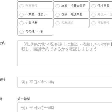
刑事事件
詐欺・消費者問題
債権回収
不動産・住まい
医療・介護問題
外国人・
企業法務
税務訴訟
行政事件
その他・不明
せ内
望時
時
第一希望