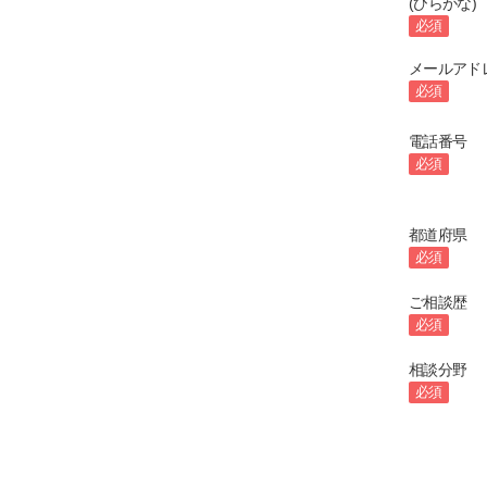
(ひらがな)
必須
メールアド
必須
電話番号
必須
都道府県
必須
ご相談歴
必須
相談分野
必須