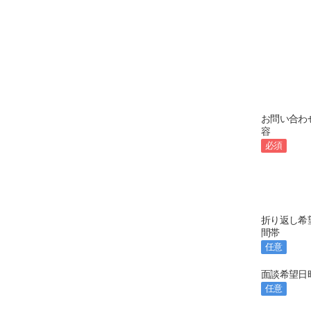
お問い合わ
容
必須
折り返し希
間帯
任意
面談希望日
任意