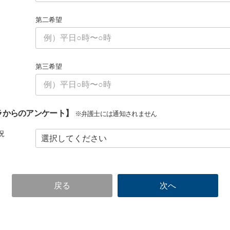
第二希望
第三希望
ラからのアンケート】
※弁護士には通知されません
況