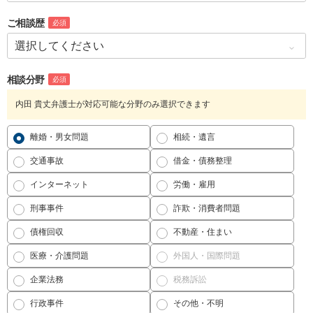
ご相談歴
必須
相談分野
必須
内田 貴丈弁護士が対応可能な分野のみ選択できます
離婚・男女問題
相続・遺言
交通事故
借金・債務整理
インターネット
労働・雇用
刑事事件
詐欺・消費者問題
債権回収
不動産・住まい
医療・介護問題
外国人・国際問題
企業法務
税務訴訟
行政事件
その他・不明