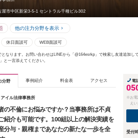
古屋市中区新栄3-5-1 セントラル千種ビル302
題
他の注力分野を表示
休日面談可
WEB面談可
までとなります。お問い合わせはLINEから「@164esrkp」で検索し友達追
」と一言添えてください。
事例紹介
料金表
アクセス
力分野
電
05
士 アイル法律事務所
※お電
えい
者の不倫にお悩みですか？当事務所は不貞
ご紹介も可能です。100組以上の解決実績を
産分与・親権まであなたの新たな一歩を全
受付