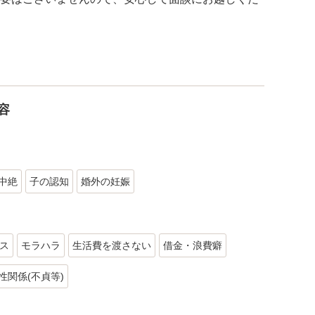
容
中絶
子の認知
婚外の妊娠
ス
モラハラ
生活費を渡さない
借金・浪費癖
性関係(不貞等)