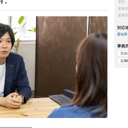
です。
平日
定休
定休
対応
愛知県
事務
完全
近隣
━━━━━━━