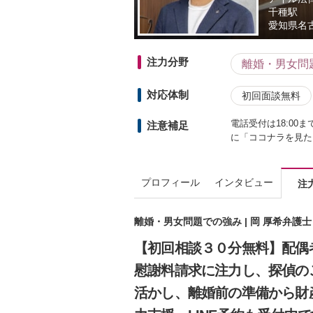
千種駅
愛知県
名
注力分野
離婚・男女問
対応体制
初回面談無料
電話受付は18:00
注意補足
に「ココナラを見た
プロフィール
インタビュー
注
離婚・男女問題での強み | 岡 厚希弁護
【初回相談３０分無料】配偶
慰謝料請求に注力し、探偵の
活かし、離婚前の準備から財