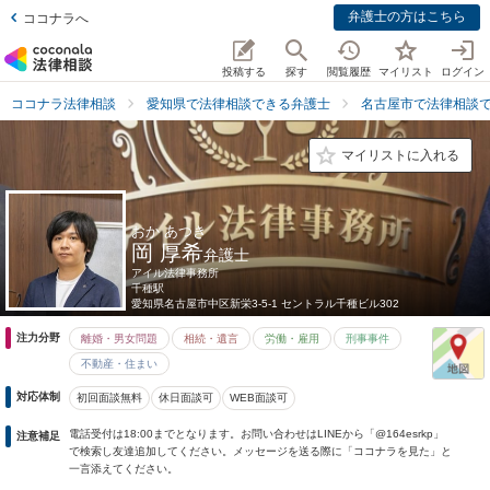
弁護士の方はこちら
ココナラへ
投稿する
探す
閲覧履歴
マイリスト
ログイン
ココナラ法律相談
愛知県で法律相談できる弁護士
名古屋市で法律相談
マイリストに入れる
おか あつき
岡 厚希
弁護士
アイル法律事務所
千種駅
愛知県
名古屋市中区新栄3-5-1 セントラル千種ビル302
注力分野
離婚・男女問題
相続・遺言
労働・雇用
刑事事件
不動産・住まい
対応体制
初回面談無料
休日面談可
WEB面談可
電話受付は18:00までとなります。お問い合わせはLINEから「@164esrkp」
注意補足
で検索し友達追加してください。メッセージを送る際に「ココナラを見た」と
一言添えてください。