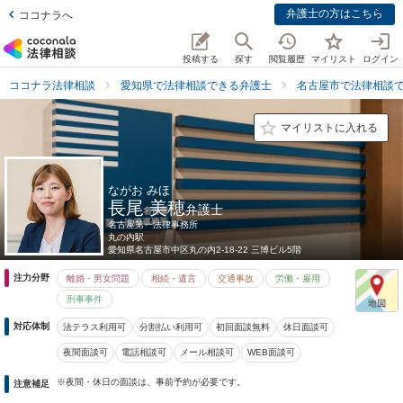
弁護士の方はこちら
ココナラへ
投稿する
探す
閲覧履歴
マイリスト
ログイン
ココナラ法律相談
愛知県で法律相談できる弁護士
名古屋市で法律相談
マイリストに入れる
ながお みほ
長尾 美穂
弁護士
名古屋第一法律事務所
丸の内駅
愛知県
名古屋市中区丸の内2-18-22 三博ビル5階
注力分野
離婚・男女問題
相続・遺言
交通事故
労働・雇用
刑事事件
対応体制
法テラス利用可
分割払い利用可
初回面談無料
休日面談可
夜間面談可
電話相談可
メール相談可
WEB面談可
※夜間・休日の面談は、事前予約が必要です。
注意補足