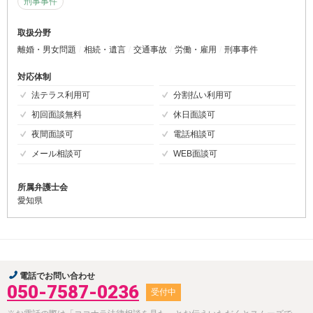
刑事事件
取扱分野
離婚・男女問題
相続・遺言
交通事故
労働・雇用
刑事事件
対応体制
法テラス利用可
分割払い利用可
初回面談無料
休日面談可
夜間面談可
電話相談可
メール相談可
WEB面談可
所属弁護士会
愛知県
電話でお問い合わせ
050-7587-0236
受付中