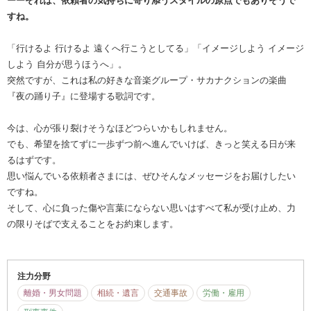
ーーそれは、依頼者の気持ちに寄り添うスタイルの原点でもありそうで
すね。
「行けるよ 行けるよ 遠くへ行こうとしてる」「イメージしよう イメージ
しよう 自分が思うほうへ」。
突然ですが、これは私の好きな音楽グループ・サカナクションの楽曲
『夜の踊り子』に登場する歌詞です。
今は、心が張り裂けそうなほどつらいかもしれません。
でも、希望を捨てずに一歩ずつ前へ進んでいけば、きっと笑える日が来
るはずです。
思い悩んでいる依頼者さまには、ぜひそんなメッセージをお届けしたい
ですね。
そして、心に負った傷や言葉にならない思いはすべて私が受け止め、力
の限りそばで支えることをお約束します。
注力分野
離婚・男女問題
相続・遺言
交通事故
労働・雇用