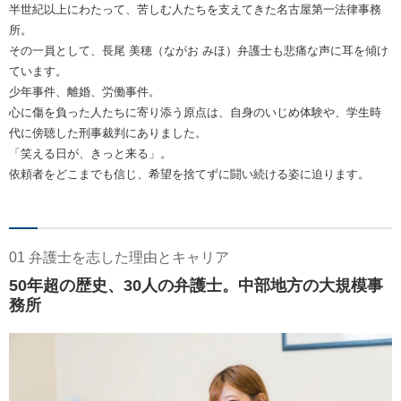
半世紀以上にわたって、苦しむ人たちを支えてきた名古屋第一法律事務
所。
その一員として、長尾 美穂（ながお みほ）弁護士も悲痛な声に耳を傾け
ています。
少年事件、離婚、労働事件。
心に傷を負った人たちに寄り添う原点は、自身のいじめ体験や、学生時
代に傍聴した刑事裁判にありました。
「笑える日が、きっと来る」。
依頼者をどこまでも信じ、希望を捨てずに闘い続ける姿に迫ります。
01 弁護士を志した理由とキャリア
50年超の歴史、30人の弁護士。中部地方の大規模事
務所