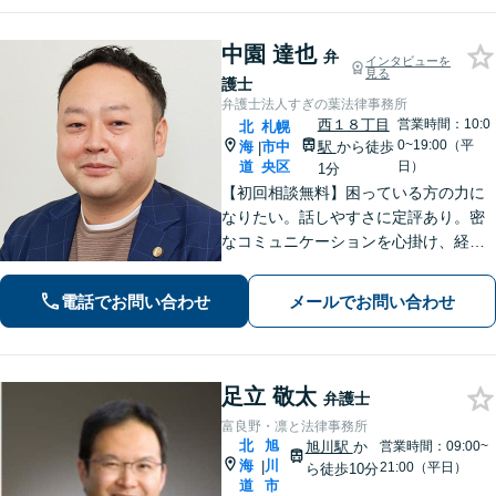
中園 達也
弁
インタビューを
見る
護士
弁護士法人すぎの葉法律事務所
西１８丁目
営業時間：10:0
北
札幌
0~19:00（平
海
市中
駅
から徒歩
|
道
央区
日）
1分
【初回相談無料】困っている方の力に
なりたい。話しやすさに定評あり。密
なコミュニケーションを心掛け、経験
豊富な弁護士が解決まで二人三脚で対
応！ぜひリラックスしてラフな格好で
電話でお問い合わせ
メールでお問い合わせ
ご相談にいらしてください【夜間・休
日対応可能】【電話・WEB相談】
足立 敬太
弁護士
富良野・凛と法律事務所
北
旭
旭川駅
か
営業時間：09:00~
海
川
|
21:00（平日）
ら徒歩10分
道
市