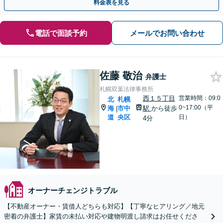
料金表を見る
電話で面談予約
メールでお問い合わせ
佐藤 敬治
弁護士
札幌双葉法律事務所
西１５丁目
営業時間：09:0
北
札幌
0~17:00（平
海
市中
駅
から徒歩
|
道
央区
日）
4分
オーナーチェンジトラブル
【不動産オーナー・賃借人どちらも対応】【丁寧なヒアリング／地元
密着の弁護士】家賃の未払い対応や建物明渡し請求はお任せくださ