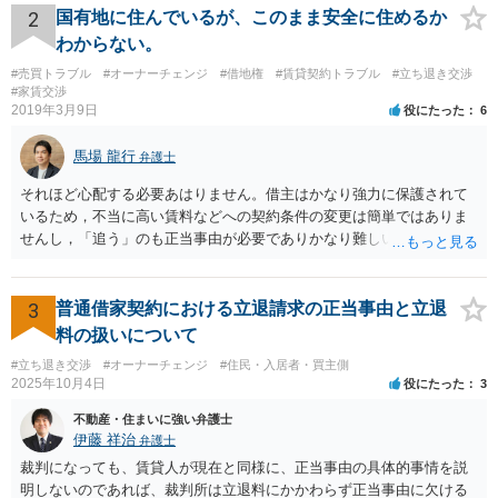
2
国有地に住んでいるが、このまま安全に住めるか
わからない。
#売買トラブル
#オーナーチェンジ
#借地権
#賃貸契約トラブル
#立ち退き交渉
#家賃交渉
2019年3月9日
役にたった
6
馬場 龍行
弁護士
それほど心配する必要あはりません。借主はかなり強力に保護されて
いるため，不当に高い賃料などへの契約条件の変更は簡単ではありま
せんし，「追う」のも正当事由が必要でありかなり難しいのです。 周
辺の土地をまとめて購入したいという人がいるのであれば，むしろ良
い条件で立退料等を支払ってもらえるかもしれません。 なので無理し
て所有権を取得する必要はないと思いますが，まずは価格ですよね。
3
普通借家契約における立退請求の正当事由と立退
ローンが組めないということはないと思いますが，金融機関に相談さ
料の扱いについて
れてみてはいかがでしょうか。 買うとしたら，という条件をしっかり
#立ち退き交渉
#オーナーチェンジ
#住民・入居者・買主側
把握して，その上で，買うか，借り続けるか，というのはどちらにも
2025年10月4日
役にたった
3
メリットデメリットありますので価値判断の問題といえそうです。
不動産・住まいに強い弁護士
伊藤 祥治
弁護士
裁判になっても、賃貸人が現在と同様に、正当事由の具体的事情を説
明しないのであれば、裁判所は立退料にかかわらず正当事由に欠ける