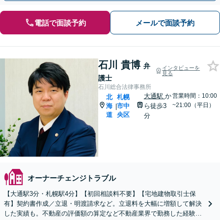
電話で面談予約
メールで面談予約
石川 貴博
弁
インタビューを
見る
護士
石川総合法律事務所
大通駅
か
営業時間：10:00
北
札幌
~21:00（平日）
海
市中
ら徒歩3
|
道
央区
分
オーナーチェンジトラブル
【大通駅3分・札幌駅4分】【初回相談料不要】【宅地建物取引士保
有】契約書作成／立退・明渡請求など。立退料を大幅に増額して解決
した実績も。不動産の評価額の算定など不動産業界で勤務した経験を