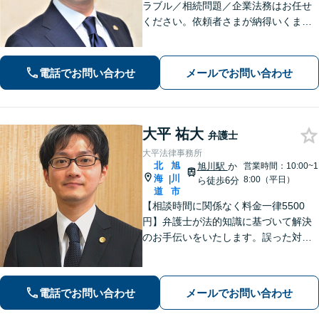
ラブル／相続問題／企業法務はお任せ
ください。依頼者さまが納得いくまで
徹底的に争う強さとZoomやSkypeに対
応する手軽さで、依頼者さまの利益の
最大化に尽力。【分割払い利用可】
電話でお問い合わせ
メールでお問い合わせ
【土日祝・夜間相談対応可】
大平 祐大
弁護士
大平法律事務所
北
旭
旭川駅
か
営業時間：10:00~1
海
川
|
8:00（平日）
ら徒歩6分
道
市
【相談時間に関係なく料金一律5500
円】弁護士が法的知識に基づいて解決
のお手伝いをいたします。誤った対応
をしてしまう前にご相談ください。離
婚・財産分与・ＤＶモラハラ・債務整
理・民事・刑事事件など幅広い対応が
電話でお問い合わせ
メールでお問い合わせ
可能です。