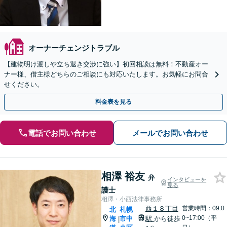
オーナーチェンジトラブル
【建物明け渡しや立ち退き交渉に強い】初回相談は無料！不動産オー
ナー様、借主様どちらのご相談にも対応いたします。お気軽にお問合
せください。
料金表を見る
電話でお問い合わせ
メールでお問い合わせ
相澤 裕友
弁
インタビューを
見る
護士
相澤・小西法律事務所
西１８丁目
営業時間：09:0
北
札幌
0~17:00（平
海
市中
駅
から徒歩
|