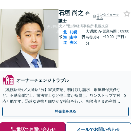
石垣 尚之
弁
インタビューを
見る
護士
虎ノ門法律経済事務所 札幌支店
大通駅
か
営業時間：09:00
北
札幌
~19:00（平日）
海
市中
ら徒歩4
|
道
央区
分
オーナーチェンジトラブル
【札幌駅6分／大通駅4分】家賃滞納、明け渡し請求、瑕疵担保責任な
ど。不動産鑑定士、司法書士など他士業が所属し、ワンストップで対
応可能です。迅速な連携と細やかな検証を行い、相談者さまの利益を
最大化できるよう全力を尽くします【初回相談無料】
料金表を見る
電話でお問い合わせ
メールでお問い合わせ