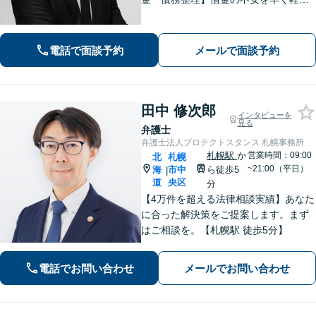
するため、早期解決を意識していま
す。お気軽にご相談ください。
電話で面談予約
メールで面談予約
田中 修次郎
インタビューを
見る
弁護士
弁護士法人プロテクトスタンス 札幌事務所
札幌駅
か
営業時間：09:00
北
札幌
~21:00（平日）
海
市中
ら徒歩5
|
道
央区
分
【4万件を超える法律相談実績】あなた
に合った解決策をご提案します。まず
はご相談を。【札幌駅 徒歩5分】
電話でお問い合わせ
メールでお問い合わせ