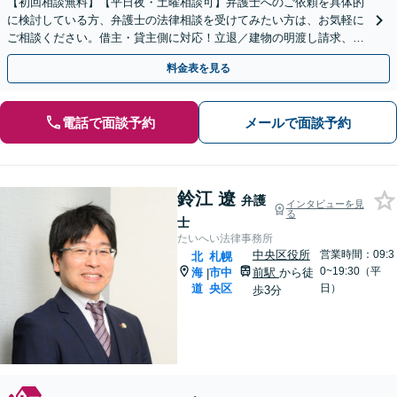
【初回相談無料】【平日夜・土曜相談可】弁護士へのご依頼を具体的
に検討している方、弁護士の法律相談を受けてみたい方は、お気軽に
ご相談ください。借主・貸主側に対応！立退／建物の明渡し請求、立
退料増額、家賃未払い等。司法書士や不動産業者とも連携
料金表を見る
電話で面談予約
メールで面談予約
鈴江 遼
弁護
インタビューを見
る
士
たいへい法律事務所
中央区役所
営業時間：09:3
北
札幌
0~19:30（平
海
市中
前駅
から徒
|
道
央区
日）
歩3分