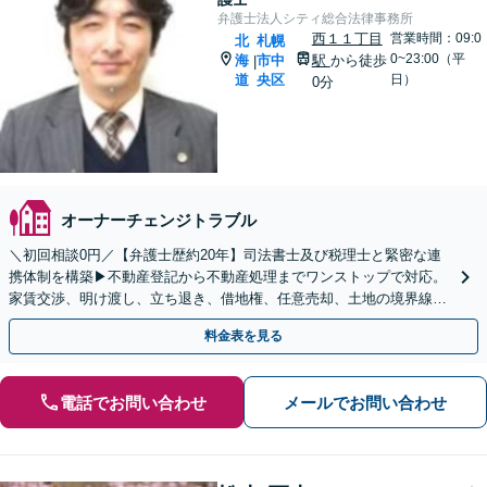
弁護士法人シティ総合法律事務所
西１１丁目
営業時間：09:0
北
札幌
0~23:00（平
海
市中
駅
から徒歩
|
道
央区
日）
0分
オーナーチェンジトラブル
＼初回相談0円／【弁護士歴約20年】司法書士及び税理士と緊密な連
携体制を構築▶︎不動産登記から不動産処理までワンストップで対応。
家賃交渉、明け渡し、立ち退き、借地権、任意売却、土地の境界線は
お任せください【メディア出演実績多数】
料金表を見る
電話でお問い合わせ
メールでお問い合わせ