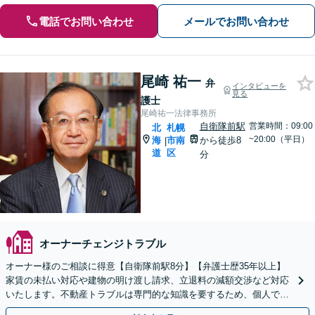
電話でお問い合わせ
メールでお問い合わせ
尾崎 祐一
弁
インタビューを
見る
護士
尾崎祐一法律事務所
自衛隊前駅
営業時間：09:00
北
札幌
~20:00（平日）
海
市南
から徒歩8
|
道
区
分
オーナーチェンジトラブル
オーナー様のご相談に得意【自衛隊前駅8分】【弁護士歴35年以上】
家賃の未払い対応や建物の明け渡し請求、立退料の減額交渉など対応
いたします。不動産トラブルは専門的な知識を要するため、個人での
解決は困難です。【初回相談無料】【完全個室】