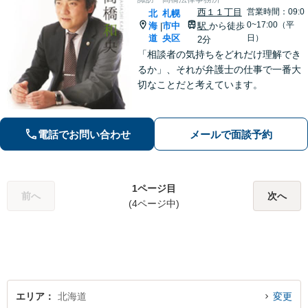
西１１丁目
営業時間：09:0
北
札幌
0~17:00（平
海
市中
駅
から徒歩
|
道
央区
日）
2分
「相談者の気持ちをどれだけ理解でき
るか」、それが弁護士の仕事で一番大
切なことだと考えています。
電話でお問い合わせ
メールで面談予約
1ページ目
前へ
次へ
(4ページ中)
エリア
北海道
変更