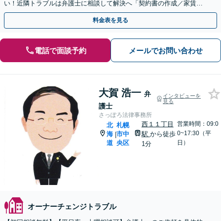
い！近隣トラブルは弁護士に相談して解決へ「契約書の作成／家賃未
払い対応／立退き・明渡請求／原状回復【休日・夜間相談可】
料金表を見る
電話で面談予約
メールでお問い合わせ
大賀 浩一
弁
インタビューを
見る
護士
さっぽろ法律事務所
西１１丁目
営業時間：09:0
北
札幌
0~17:30（平
海
市中
駅
から徒歩
|
道
央区
日）
1分
オーナーチェンジトラブル