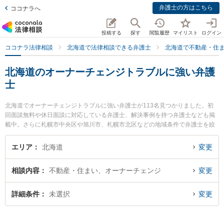
弁護士の方はこちら
ココナラへ
投稿する
探す
閲覧履歴
マイリスト
ログイン
ココナラ法律相談
北海道で法律相談できる弁護士
北海道で不動産・住
北海道のオーナーチェンジトラブルに強い弁護
士
北海道でオーナーチェンジトラブルに強い弁護士が113名見つかりました。初
回面談無料や休日面談に対応している弁護士、解決事例を持つ弁護士なども掲
載中。さらに札幌市中央区や旭川市、札幌市北区などの地域条件で弁護士を絞
り込めます。不動産・住まいに関係する立ち退き交渉や家賃交渉、不動産契約
解除等の細かな分野での絞り込み検索もでき便利です。特に虎ノ門法律経済事
エリア
北海道
変更
務所 札幌支店の佐藤 光子弁護士や石川総合法律事務所の石川 貴博弁護士、さ
っぽろ法律事務所の髙橋 友佑弁護士のプロフィール情報や弁護士費用、強みな
相談内容
不動産・住まい、オーナーチェンジ
変更
どが注目されています。『北海道で土日や夜間に発生したオーナーチェンジト
ラブルのトラブルを今すぐに弁護士に相談したい』『オーナーチェンジトラブ
ルのトラブル解決の実績豊富な近くの弁護士を検索したい』『初回相談無料で
詳細条件
未選択
変更
オーナーチェンジトラブルを法律相談できる北海道内の弁護士に相談予約した
い』などでお困りの相談者さんにおすすめです。