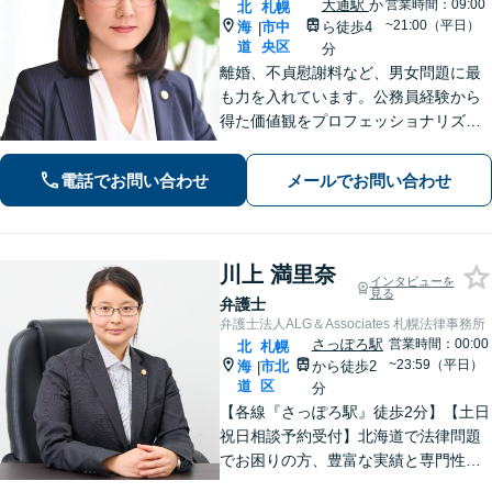
大通駅
か
営業時間：09:00
北
札幌
~21:00（平日）
海
市中
ら徒歩4
|
道
央区
分
離婚、不貞慰謝料など、男女問題に最
も力を入れています。公務員経験から
得た価値観をプロフェッショナリズム
活かし、情報の秘匿性と透明性を守り
ながら、正確な情報提供と誠実なコミ
電話でお問い合わせ
メールでお問い合わせ
ュニケーションを心がけて、最善の解
決を目指します。【お子様連れ相談
可】
川上 満里奈
インタビューを
見る
弁護士
弁護士法人ALG＆Associates 札幌法律事務所
さっぽろ駅
営業時間：00:00
北
札幌
~23:59（平日）
海
市北
から徒歩2
|
道
区
分
【各線『さっぽろ駅』徒歩2分】【土日
祝日相談予約受付】北海道で法律問題
でお困りの方、豊富な実績と専門性を
持つ弁護士が、ともに解決を目指しま