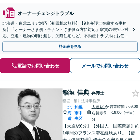
オーナーチェンジトラブル
北海道・東北エリア対応【初回相談無料】【9名弁護士在籍する事務
所】「オーナーさま側・テナントさま側双方に対応」家賃の未払い対
応、立退・建物の明け渡し、欠陥住宅など、不動産トラブルはお任せ
ください「早期相談で損失を最小限に」
料金表を見る
電話でお問い合わせ
メールでお問い合わせ
稻垣 佳典
弁護士
稻垣・細井法律事務所
大通駅
か
営業時間：09:00
北
札幌
~19:00（平日）
海
市中
ら徒歩6
|
道
央区
分
【大通駅6分】【外国人・国際問題】約
1年間のフランス滞在経験あり。【借
金・債務整理】借金の不安を早く軽減