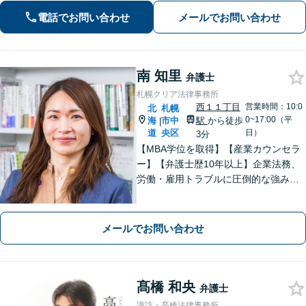
す。
電話でお問い合わせ
メールでお問い合わせ
南 知里
弁護士
札幌クリア法律事務所
西１１丁目
営業時間：10:0
北
札幌
0~17:00（平
海
市中
駅
から徒歩
|
道
央区
日）
3分
【MBA学位を取得】【産業カウンセラ
ー】【弁護士歴10年以上】企業法務、
労働・雇用トラブルに圧倒的な強みあ
り！【宅地建物取引士試験合格】土地
が絡む不動産や相続トラブルにも深い
知見！講演セミナー多数、分かりやす
メールでお問い合わせ
い説明【初回相談無料】
髙橋 和央
弁護士
諏訪・髙橋法律事務所