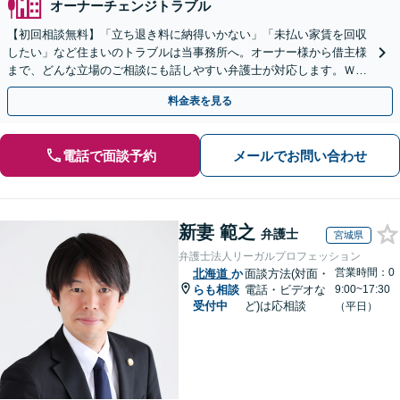
オーナーチェンジトラブル
【初回相談無料】「立ち退き料に納得いかない」「未払い家賃を回収
したい」など住まいのトラブルは当事務所へ。オーナー様から借主様
まで、どんな立場のご相談にも話しやすい弁護士が対応します。ＷＥ
Ｂ面談可。まずはご相談ください。
料金表を見る
電話で面談予約
メールでお問い合わせ
新妻 範之
弁護士
宮城県
弁護士法人リーガルプロフェッション
営業時間：0
北海道
か
面談方法(対面・
らも相談
電話・ビデオな
9:00~17:30
受付中
ど)は応相談
（平日）