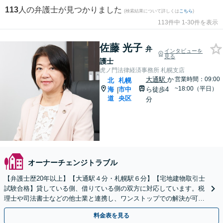
113
人の弁護士が見つかりました
(検索結果について詳しくは
こちら
)
113件中 1-30件を表示
佐藤 光子
弁
インタビューを
見る
護士
虎ノ門法律経済事務所 札幌支店
大通駅
か
営業時間：09:00
北
札幌
~18:00（平日）
海
市中
ら徒歩4
|
道
央区
分
オーナーチェンジトラブル
【弁護士歴20年以上】【大通駅４分・札幌駅６分】【宅地建物取引士
試験合格】貸している側、借りている側の双方に対応しています。税
理士や司法書士などの他士業と連携し、ワンストップでの解決が可能
です。問題が複雑化する前に、お早めにご相談ください。
料金表を見る