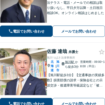
法テラス・電話・メールでの相談は取
り扱いなし。平日夕方以降・土日祝日
相談OK。オンライン相談はじめました
電話でお問い合わせ
メールでお問い合わせ
佐藤 達哉
弁護士
旭川つばさ法律事務所
北
旭
旭川駅
か
営業時間：09:00~1
海
川
|
8:00（平日）
ら徒歩3分
道
市
【旭川駅徒歩3分】【交通事故の実績多
数】損害賠償の請求・保険会社との示
談交渉・後遺障害等級認定など「被害
者専門の弁護士」として完全成功報酬
で承ります！／人身事故・死亡事故な
ど、事故に遭われたらまずご相談を
電話でお問い合わせ
メールでお問い合わせ