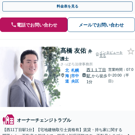
活かして相談者さまの目指す解決へ尽力いたします
料金表を見る
電話でお問い合わせ
メールでお問い合わせ
髙橋 友佑
弁
インタビューを
見る
護士
さっぽろ法律事務所
西１１丁目
営業時間：07:0
北
札幌
0~20:00（平
海
市中
駅
から徒歩
|
道
央区
日）
1分
オーナーチェンジトラブル
【西11丁目駅1分】【宅地建物取引士資格有】賃貸・持ち家に関する