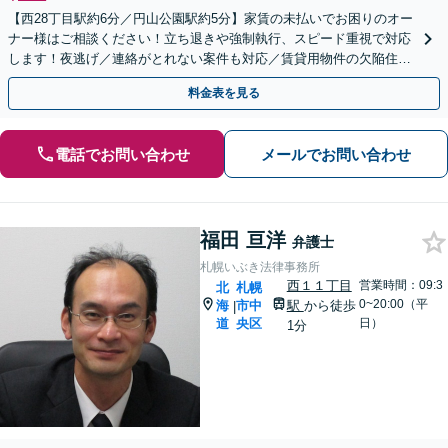
【西28丁目駅約6分／円山公園駅約5分】家賃の未払いでお困りのオー
ナー様はご相談ください！立ち退きや強制執行、スピード重視で対応
します！夜逃げ／連絡がとれない案件も対応／賃貸用物件の欠陥住宅
トラブル／立退料の増額交渉
料金表を見る
電話でお問い合わせ
メールでお問い合わせ
福田 亘洋
弁護士
札幌いぶき法律事務所
西１１丁目
営業時間：09:3
北
札幌
0~20:00（平
海
市中
駅
から徒歩
|
道
央区
日）
1分