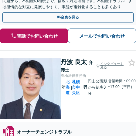
問題から、不動産の相続まで、幅広く対応可能です。不動産トラブル
は感情的な対立に発展しやすく、事態が複雑化することも多くありま
す。お早めにご相談ください。
料金表を見る
電話でお問い合わせ
メールでお問い合わせ
丹波 良太
弁
インタビューを
見る
護士
春楡法律事務所
円山公園駅
営業時間：09:00
北
札幌
~17:00（平日）
海
市中
から徒歩3
|
道
央区
分
オーナーチェンジトラブル