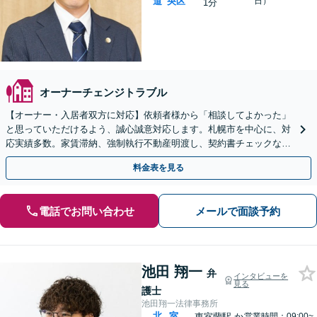
道
央区
日）
1分
オーナーチェンジトラブル
【オーナー・入居者双方に対応】依頼者様から「相談してよかった」
と思っていただけるよう、誠心誠意対応します。札幌市を中心に、対
応実績多数。家賃滞納、強制執行不動産明渡し、契約書チェックなど
【休日・夜間面談可】
料金表を見る
電話でお問い合わせ
メールで面談予約
池田 翔一
弁
インタビューを
見る
護士
池田翔一法律事務所
北
室
東室蘭駅
か
営業時間：09:00~