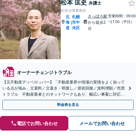
松本 匡史
弁護士
松本法律事務所
さっぽろ駅
営業時間：09:00
北
札幌
~17:00（平日）
海
市中
から徒歩2
|
道
央区
分
オーナーチェンジトラブル
【元不動産ディベロッパー】「不動産業界や現場の実情をよく知って
いる点が強み」立退料／立退き・明渡し／原状回復／賃料増額／売買
トラブル 不動産業者とのネットワークもあり、幅広い事案に対応！
宅建資格保有【オンライン相談可】【休日夜間面談可】
料金表を見る
電話でお問い合わせ
メールでお問い合わせ