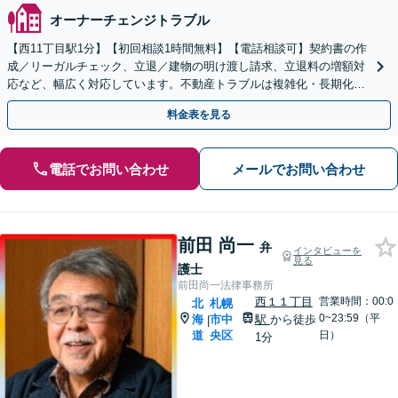
オーナーチェンジトラブル
【西11丁目駅1分】【初回相談1時間無料】【電話相談可】契約書の作
成／リーガルチェック、立退／建物の明け渡し請求、立退料の増額対
応など、幅広く対応しています。不動産トラブルは複雑化・長期化し
やすいため、お早めに弁護士にご依頼ください。
料金表を見る
電話でお問い合わせ
メールでお問い合わせ
前田 尚一
弁
インタビューを
見る
護士
前田尚一法律事務所
西１１丁目
営業時間：00:0
北
札幌
0~23:59（平
海
市中
駅
から徒歩
|
道
央区
日）
1分