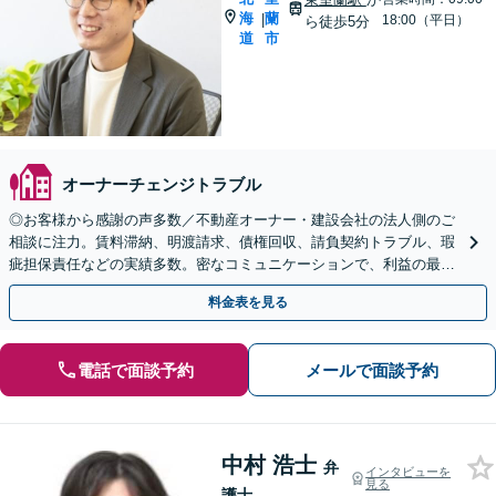
海
蘭
|
18:00（平日）
ら徒歩5分
道
市
オーナーチェンジトラブル
◎お客様から感謝の声多数／不動産オーナー・建設会社の法人側のご
相談に注力。賃料滞納、明渡請求、債権回収、請負契約トラブル、瑕
疵担保責任などの実績多数。密なコミュニケーションで、利益の最大
化に尽力します【顧問契約／夜間相談可】【東室蘭駅5分】
料金表を見る
電話で面談予約
メールで面談予約
中村 浩士
弁
インタビューを
見る
護士