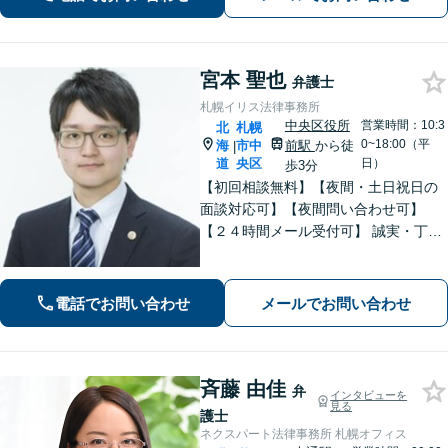
【初回相談無料】【ビデオ面談可】
宮本 聖也
弁護士
札幌イリス法律事務所
中央区役所
営業時間：10:3
北
札幌
0~18:00（平
海
市中
前駅
から徒
|
道
央区
日）
歩3分
【初回相談無料】【夜間・土日祝日の
面談対応可】【夜間問い合わせ可】
【２４時間メール受付可】 誠実・丁寧
な対応を心掛けています。「離婚」
「債務整理」「相続」に注力していま
す。
電話でお問い合わせ
メールでお問い合わせ
斉藤 由佳
弁
インタビューを
見る
護士
ネクスパート法律事務所 札幌オフィス