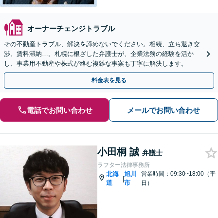
オーナーチェンジトラブル
その不動産トラブル、解決を諦めないでください。相続、立ち退き交
渉、賃料滞納…。札幌に根ざした弁護士が、企業法務の経験を活か
し、事業用不動産や株式が絡む複雑な事案も丁寧に解決します。
料金表を見る
電話でお問い合わせ
メールでお問い合わせ
小田桐 誠
弁護士
ラフター法律事務所
北海
旭川
営業時間：09:30~18:00（平
|
道
市
日）