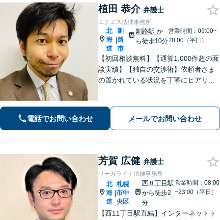
植田 恭介
弁護士
エクエス法律事務所
北
釧
釧路駅
か
営業時間：09:00~
海
路
|
20:00（平日）
ら徒歩10分
道
市
【初回相談無料】【通算1,000件超の面
談実績】【独自の交渉術】依頼者さま
の置かれている状況を丁寧にヒアリン
グし、ゴールまでの解決策を複数提示
します。教育業に携わっていた経験か
ら、難解な専門用語も噛み砕いて分か
電話でお問い合わせ
メールでお問い合わせ
りやすく説明するのが得意です。
芳賀 広健
弁護士
リーガライト法律事務所
西８丁目駅
営業時間：08:00
北
札幌
~23:00（平日）
海
市中
から徒歩2
|
道
央区
分
【西11丁目駅直結】インターネットト