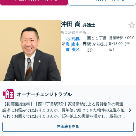
沖田 尚
弁護士
坂口法律事務所
西１１丁目
営業時間：09:0
北
札幌
0~18:00（平
海
市中
駅
から徒歩
|
道
央区
日）
3分
オーナーチェンジトラブル
【初回面談無料】【西11丁目駅3分】家賃滞納による賃貸物件の明渡
請求にお悩みではありませんか。長年使い続けてきた物件の立退を迫
られてお困りではありませんか。15年以上の実績を活かし、最善の解
決策をはかります。【電話・メール・WEB相談可】
料金表を見る