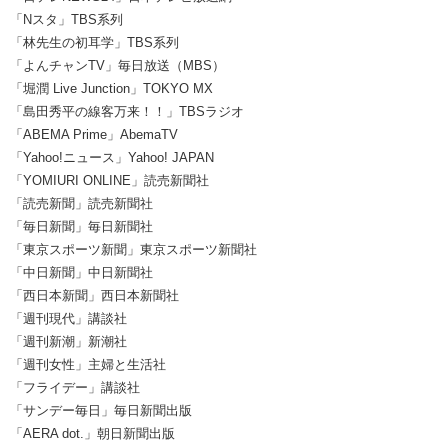
「Nスタ」TBS系列
「林先生の初耳学」TBS系列
「よんチャンTV」毎日放送（MBS）
「堀潤 Live Junction」TOKYO MX
「島田秀平の線客万来！！」TBSラジオ
「ABEMA Prime」AbemaTV
「Yahoo!ニュース」Yahoo! JAPAN
「YOMIURI ONLINE」読売新聞社
「読売新聞」読売新聞社
「毎日新聞」毎日新聞社
「東京スポーツ新聞」東京スポーツ新聞社
「中日新聞」中日新聞社
「西日本新聞」西日本新聞社
「週刊現代」講談社
「週刊新潮」新潮社
「週刊女性」主婦と生活社
「フライデー」講談社
「サンデー毎日」毎日新聞出版
「AERA dot.」朝日新聞出版