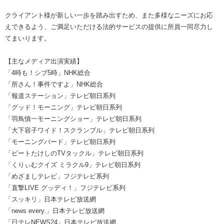
クライアント様が新しい一歩を踏み出すため、また多様なニーズにお応
えできるよう、ご満足いただける法的サービスの提供に所員一同尽力し
てまいります。
【主なメディア出演実績】
「4時も！シブ5時」NHK総合
「所さん！事件ですよ」NHK総合
「報道ステーション」テレビ朝日系列
「グッド！モーニング」テレビ朝日系列
「羽鳥慎一モーニングショー」テレビ朝日系列
「大下容子ワイド！スクランブル」テレビ朝日系列
「モーニングバード」テレビ朝日系列
「ビートたけしのTVタックル」テレビ朝日系列
「くりぃむクイズ ミラクル9」テレビ朝日系列
「めざましテレビ」フジテレビ系列
「直撃LIVE グッディ！」フジテレビ系列
「スッキリ」日本テレビ放送網
「news every.」日本テレビ放送網
「日テレNEWS24」日本テレビ放送網