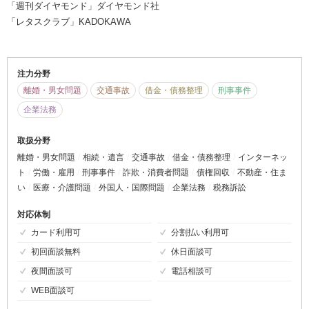
「週刊ダイヤモンド」ダイヤモンド社
「レタスクラブ」KADOKAWA
注力分野
離婚・男女問題
交通事故
借金・債務整理
刑事事件
企業法務
取扱分野
離婚・男女問題
相続・遺言
交通事故
借金・債務整理
インターネッ
ト
労働・雇用
刑事事件
詐欺・消費者問題
債権回収
不動産・住ま
い
医療・介護問題
外国人・国際問題
企業法務
税務訴訟
対応体制
カード利用可
分割払い利用可
初回面談無料
休日面談可
夜間面談可
電話相談可
WEB面談可