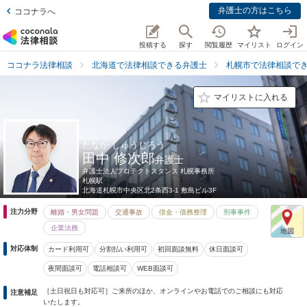
弁護士の方はこちら
ココナラへ
投稿する
探す
閲覧履歴
マイリスト
ログイン
ココナラ法律相談
北海道で法律相談できる弁護士
札幌市で法律相談で
マイリストに入れる
たなか しゅうじろう
田中 修次郎
弁護士
弁護士法人プロテクトスタンス 札幌事務所
札幌駅
北海道
札幌市中央区北2条西3-1 敷島ビル3F
注力分野
離婚・男女問題
交通事故
借金・債務整理
刑事事件
企業法務
対応体制
カード利用可
分割払い利用可
初回面談無料
休日面談可
夜間面談可
電話相談可
WEB面談可
［土日祝日も対応可］ご来所のほか、オンラインやお電話でのご相談にも対応
注意補足
いたします。