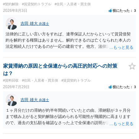
#契約解除
#賃貸契約トラブル
#住民・入居者・買主側
2026年8月3日
役にたった
3
吉田 雄大
弁護士
法律的に正しい言い方をすれば、連帯保証人だからといって賃貸借契
約を解約する権限はありません。解約できるのは亡くなられた本人の
法定相続人だけであるのが一応の建前です。他方、法律論はさてお
き、事実上であれ明渡が完了すれば賃貸人としてはそれ以上のことを
する動機づけがなくなります。 今回進められつつある手続はあくまで
も、建物を賃貸人に一日も早く明け渡すための便宜的方法として理解
家賃滞納の原因と全保連からの高圧的対応への対策
するのが良いと思います。またその方法で進めた方が、連帯保証人で
は？
あるお知り合いさんにとっても、自身の経済的負担を最小限に食い止
#賃料回収
#住民・入居者・買主側
#賃貸契約トラブル
められるため望ましいやり方だといえます。
2026年7月29日
役にたった
3
吉田 雄大
弁護士
１ヶ月分だけの滞納が約半年間続いていたとの由、滞納額が３ヶ月分
まで積み上がると契約解除が認められる可能性が飛躍的に高まります
ので、過去の支払額を確認なさった上で全保連の説明が正しければ、
全部又は一部を支払うのが最善の方法です。 約半年間も放置されてい
た理由は気になるところですが、中身のある返答は期待できないと思