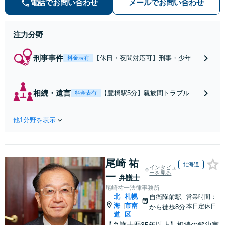
電話でお問い合わせ
メールでお問い合わせ
注力分野
刑事事件
【休日・夜間対応可】刑事・少年事
料金表有
件に実績多数！身柄を拘束されてし
まった方のもとへ迅速に接見。早期
の身柄解放、示談交渉など、スピー
相続・遺言
【豊橋駅5分】親族間トラブル・
料金表有
ド感のある積極的な弁護活動を行い
生前対策の実績豊富！地元豊橋の
ます。お早めにご相談ください【完
不動産事情にも精通しています。
全個室】
他1分野を表示
遺産分割、遺留分、相続放棄、遺
言書の作成、事業の親族間承継な
ど、お気軽にご相談ください【弁
護士歴10年】
尾崎 祐
北海道
インタビュ
ーを見る
一
弁護士
尾崎祐一法律事務所
北
札幌
自衛隊前駅
営業時間：
海
市南
|
本日定休日
から徒歩8分
道
区
【弁護士歴35年以上】相続の解決実