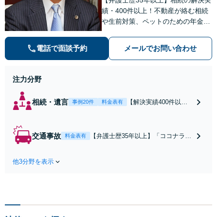
績・400件以上！不動産が絡む相続
や生前対策、ペットのための年金シ
ステムなど【自衛隊前駅8分】交通
事故・借金・刑事事件・不動産トラ
電話で面談予約
メールでお問い合わせ
ブルなど幅広く対応。依頼者の背景
に潜む原因をしっかり把握すること
を心がけています。
注力分野
相続・遺言
【解決実績400件以
事例20件
料金表有
上】【初回相談無料】
【弁護士歴35年以上】
不動産や相続税が絡む
交通事故
【弁護士歴35年以上】「ココナラを
料金表有
事案にも対応可。培っ
見た」で相談無料！後遺障害、死亡
たノウハウを活かして
事故などの実績豊富【セカンドオピ
迅速かつ的確に事件処
他3分野を表示
ニオン可】保険会社の言いなりにな
理にあたります。相続
らないよう窓口対応いたします（公
の生前対策やペットの
財）交通事故紛争処理センターあっ
ための年金システムも
旋委員、札幌地方・簡易裁判所調停
お任せ【完全個室】
委員の経験あり
【自衛隊前駅8分】