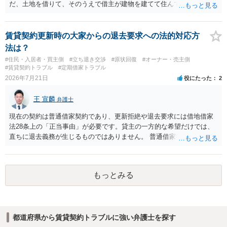
だ、土地を借りて、そのうえで借主が建物を建てて住んでいたケース
とは異なり、地付き一戸建て住宅（貸主所有）自体を賃借していたの
であれば、建物を収去して土地を明渡す義務は原則生じないはずで
す。 その後、建物を平屋に立て替えた場合であっても、貸主の承諾を
賃貸契約更新時の大家からの退去要求への法的対応方
得ているのであれば、単純に費用を捻出した側に平屋の所有権が帰属
法は？
する、という話になるわけでもないように思います。 そのため、現
#住民・入居者・買主側
#立ち退き交渉
#原状回復
#オーナー・売主側
状、解体費用を負担することが明確な案件ではないため、まずは相手
#賃貸契約トラブル
#定期借家トラブル
に請求の根拠（なぜ当方が平屋の解体費用を負担しなければならない
2026年7月21日
役にたった
2
のか）を確認されてみてはいかがでしょうか。
王 宣麟
弁護士
現在の契約は普通借家契約であり、更新拒絶や退去要求には借地借家
法28条上の「正当事由」が必要です。貸主の一方的な希望だけでは、
直ちに退去義務が生じるものではありません。 普通借家契約から定期
借家契約への切り替えは、既存の普通借家契約を合意解約したうえで
新たな定期借家契約を締結する形になりますが、これは任意の合意が
前提であり、借主が同意しなければ成立しません。 12年間の居住実
もっとみる
績、子どもの学校や地域とのつながり、転居費用の準備が困難な事情
などは、借主側の強い居住継続の必要性として正当事由判断において
重視される要素ですので、貸主側にかなり具体的な事情と立退料など
がない限り、更新拒絶が認められるハードルは一般的に高いと考えら
都道府県から賃貸契約トラブルに強い弁護士を探す
れます。 建物が未登記であること自体は、賃貸借契約の有効性を直ち