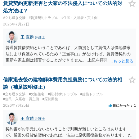
います。
賃貸契約更新拒否と大家の不法侵入についての法的対
処方法は？
#立ち退き交渉
#賃貸契約トラブル
#住民・入居者・買主側
2026年7月27日
王 宣麟
弁護士
普通賃貸借契約ということであれば、大前提として賃借人は借地借家
法により保護されているため「正当事由」がなければ、賃貸借契約の
更新を家主側は拒否することができません。 上記を拝見する限り、通
常どおり賃料を支払い続けている状況であれば、単に「部屋の内部を
定期確認させてもらないこと」が直ちに正当事由に当たるとは思えま
せんので、更新拒絶を拒否される方向性でよろしいかと存じます。 そ
借家退去後の建物解体費用負担義務についての法的相
の交渉の中で、一定の金銭をもらえれば退去には応じる旨交渉をして
談（補足説明修正）
みるのはいかがでしょうか。 過去に賃借人の許可なく無断で賃貸人が
#立ち退き交渉
#欠陥住宅
#賃貸契約トラブル
#建築トラブル
入室する行為自体は不法行為となり、また刑事的にも住居侵入罪が成
#住民・入居者・買主側
#原状回復
立する可能性がありますので、これを理由に一定の金銭賠償を求める
2026年7月25日
役にたった
1
のも一つでしょう。
王 宣麟
弁護士
契約書がお手元にないということで判断が難しいところはあります
が、通常の賃貸借契約であれば、借主に原状回復義務があります。 た