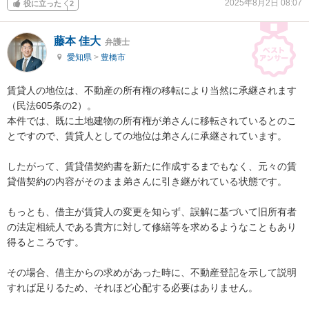
2025年8月2日 08:07
役に立った
2
藤本 佳大
弁護士
愛知県
>
豊橋市
賃貸人の地位は、不動産の所有権の移転により当然に承継されます
（民法605条の2）。

本件では、既に土地建物の所有権が弟さんに移転されているとのこ
とですので、賃貸人としての地位は弟さんに承継されています。

したがって、賃貸借契約書を新たに作成するまでもなく、元々の賃
貸借契約の内容がそのまま弟さんに引き継がれている状態です。

もっとも、借主が賃貸人の変更を知らず、誤解に基づいて旧所有者
の法定相続人である貴方に対して修繕等を求めるようなこともあり
得るところです。

その場合、借主からの求めがあった時に、不動産登記を示して説明
すれば足りるため、それほど心配する必要はありません。
