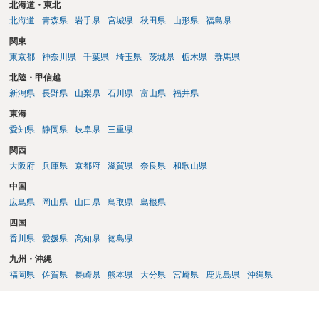
に否定するものではなく、引渡しがされていれば賃貸借の効力は原則
北海道・東北
有効とされています。 今後の交渉では、①現在は普通借家契約が継続
北海道
青森県
岩手県
宮城県
秋田県
山形県
福島県
しており定期借家への変更に合意していないこと、②貸主側の事情
関東
（誰が所有者で誰が実際に住む予定か等）を具体的に書面で説明して
東京都
神奈川県
千葉県
埼玉県
茨城県
栃木県
群馬県
ほしいこと、③自分たちの居住継続の必要性を丁寧に伝えること、を
基本方針としたうえで、仮に一定時期の退去を検討する場合には、立
北陸・甲信越
退料・引越費用・原状回復費用負担などの条件を明確にした書面を作
新潟県
長野県
山梨県
石川県
富山県
福井県
成することが重要です。 契約書では、更新条項・解除条項・期間の定
東海
め・定期借家に関する記載の有無、これまでの更新時の合意内容
（「今回で最後」などの文言）が、借主不利な特約として無効になり
愛知県
静岡県
岐阜県
三重県
得るかどうかも含めて検討ポイントになりますので、署名押印前に内
関西
容を十分に確認し、不明点は弁護士に相談することをおすすめしま
大阪府
兵庫県
京都府
滋賀県
奈良県
和歌山県
す。
中国
広島県
岡山県
山口県
鳥取県
島根県
四国
香川県
愛媛県
高知県
徳島県
九州・沖縄
福岡県
佐賀県
長崎県
熊本県
大分県
宮崎県
鹿児島県
沖縄県