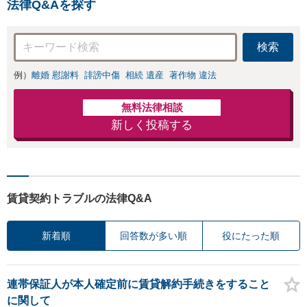
法律Q&Aを探す
検索
例）
離婚 慰謝料
誹謗中傷
相続 遺産
著作物 違法
無料法律相談
新しく投稿する
賃貸契約トラブルの法律Q&A
新着順
回答数が多い順
役にたった順
連帯保証人が本人確定前に賃貸解約手続きをすること
に関して