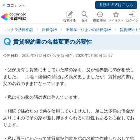
弁護士の方はこちら
ココナラへ
投稿する
探す
閲覧履歴
マイリスト
ログイン
ココナラ法律相談
法律Q&A
不動産・住まいの法律Q&A
賃貸契約ト
賃貸契約書の名義変更の必要性
公開日時：
2025年8月2日 08:07
更新日時：
2026年1月30日 15:07
・父が所有し賃貸に出していた隣の家を、父が他界後に弟が相続し
ました。　土地・建物の登記は名義変更しましたが、賃貸契約書は
父の名義のままになっています。

・私はその家の隣の家に住んでいます。

・相続で揉めたので弟を信用していませんし、弟には多額の借金が
ありますのでその家が差し押さえられる可能性もあると心配してお
ります。

・私は再三にわたって賃貸借契約書を弟の名前で作成しなおして欲