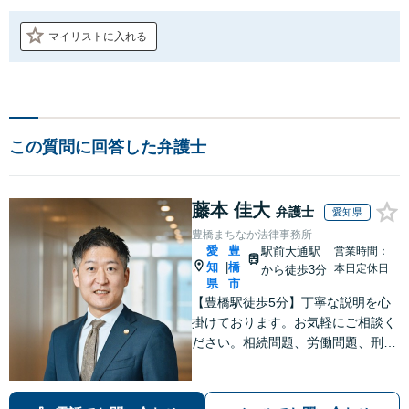
マイリストに入れる
この質問に回答した弁護士
藤本 佳大
弁護士
愛知県
豊橋まちなか法律事務所
愛
豊
駅前大通駅
営業時間：
知
橋
|
本日定休日
から徒歩3分
県
市
【豊橋駅徒歩5分】丁寧な説明を心
掛けております。お気軽にご相談く
ださい。相続問題、労働問題、刑事
事件その他一般民事事件に対応して
います。【完全個室】【弁護士歴10
年】