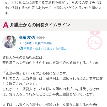
か、応じる場合に請求する立退料を確定し、その後の交渉を弁護
士に依頼するのか等もあわせてご相談いただくと良いかと思いま
す。
弁護士からの回答タイムライン
髙橋 友佑
弁護士
北海道
>
札幌市中央区
不動産・住まいに注力する弁護士
賃貸人からの更新拒絶には、

契約満了の１年前から６か月前に更新拒絶の通知をすることの他
に、

「正当事由」というものが必要になります。

そしてこの「正当事由」は、裁判例上、認められる場合が非常に厳
しく限定されています。

したがって、賃貸人は、相当額の立退料の支払いを甘受しなけれ
ば、賃借人を出て行かせることが事実上困難となっています。

まずは、お近くの弁護士にご相談の上、立退きに応じるのか否か、