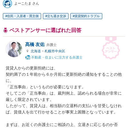
よーこたま さん
住民・入居者・買主側
立ち退き交渉
賃貸契約トラブル
ベストアンサーに選ばれた回答
髙橋 友佑
弁護士
北海道
>
札幌市中央区
不動産・住まいに注力する弁護士
賃貸人からの更新拒絶には、

契約満了の１年前から６か月前に更新拒絶の通知をすることの他
に、

「正当事由」というものが必要になります。

そしてこの「正当事由」は、裁判例上、認められる場合が非常に
厳しく限定されています。

したがって、賃貸人は、相当額の立退料の支払いを甘受しなけれ
ば、賃借人を出て行かせることが事実上困難となっています。

まずは、お近くの弁護士にご相談の上、立退きに応じるのか否