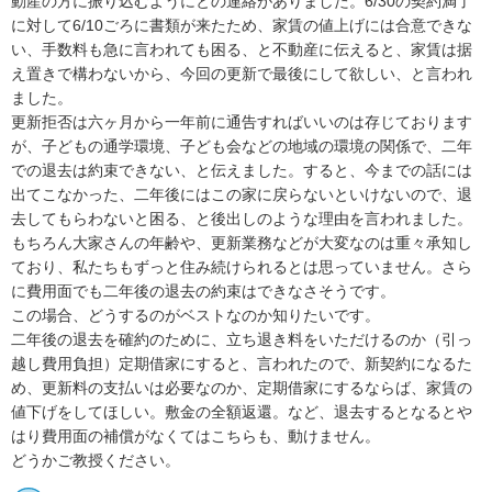
動産の方に振り込むようにとの連絡がありました。6/30の契約満了
に対して6/10ごろに書類が来たため、家賃の値上げには合意できな
い、手数料も急に言われても困る、と不動産に伝えると、家賃は据
え置きで構わないから、今回の更新で最後にして欲しい、と言われ
ました。

更新拒否は六ヶ月から一年前に通告すればいいのは存じております
が、子どもの通学環境、子ども会などの地域の環境の関係で、二年
での退去は約束できない、と伝えました。すると、今までの話には
出てこなかった、二年後にはこの家に戻らないといけないので、退
去してもらわないと困る、と後出しのような理由を言われました。

もちろん大家さんの年齢や、更新業務などが大変なのは重々承知し
ており、私たちもずっと住み続けられるとは思っていません。さら
に費用面でも二年後の退去の約束はできなさそうです。

この場合、どうするのがベストなのか知りたいです。

二年後の退去を確約のために、立ち退き料をいただけるのか（引っ
越し費用負担）定期借家にすると、言われたので、新契約になるた
め、更新料の支払いは必要なのか、定期借家にするならば、家賃の
値下げをしてほしい。敷金の全額返還。など、退去するとなるとや
はり費用面の補償がなくてはこちらも、動けません。

どうかご教授ください。