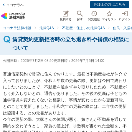
弁護士の方はこちら
ココナラへ
投稿する
探す
閲覧履歴
マイリスト
ログイン
ココナラ法律相談
法律Q&A
不動産・住まいの法律Q&A
住民・入居
賃貸契約更新拒否時の立ち退き料や補償の相談に
ついて
公開日時：
2026年7月2日 08:50
更新日時：
2026年7月5日 14:00
普通借家契約で賃貸に住んでおります。最初は不動産会社が仲介で
入っておりましたが、令和四年度の更新の際、更新は今回で終わり
にしたいとのことで、不動産を通さずやり取りしたため、不動産が
もう介入しないとの、通告がありました。その後の更新は子どもの
通学環境を変えたくないと相談し、事情が変わったから更新可能、
とのことで更新しました。令和六年の更新の際には、二年後の更新
は協議する、との覚書があります。

今年の更新の際、大家さんの体調が悪く、娘さんが不動産を通して
契約を交わそうとし、家賃の値上げ、手数料が書かれた金額を、不