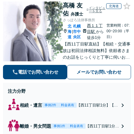
髙橋 友
北海道
インタビュ
ーを見る
佑
弁護士
さっぽろ法律事務所
西１１丁
営業時間：07:
北
札幌
00~20:00（平
海
市中
目駅
から
|
道
央区
日）
徒歩1分
【西11丁目駅直結】【相続・交通事
故は初回法律相談無料】依頼者さま
のお話をじっくりと丁寧に伺いお気
持ちに寄り添いながら最善の解決策
を共に考えていきます。弁護士に相
電話でお問い合わせ
メールでお問い合わせ
談するだけでも解決の道筋が見えて
気持ちが楽になることもあります。
お気軽にご相談ください。
注力分野
相続・遺言
【西11丁目駅1分】【初
事例2件
料金表有
回法律相談無料】遺産
分割協議や遺言作成、
相続放棄など、お困り
離婚・男女問題
【西11丁目駅1分】
事例1件
料金表有
の際はぜひご相談くだ
【離婚事件を専門