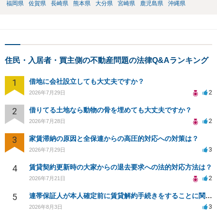
福岡県
佐賀県
長崎県
熊本県
大分県
宮崎県
鹿児島県
沖縄県
住民・入居者・買主側の不動産問題の法律Q&Aランキング
1
借地に会社設立しても大丈夫ですか？
2
2026年7月29日
2
借りてる土地なら動物の骨を埋めても大丈夫ですか？
2
2026年7月28日
3
家賃滞納の原因と全保連からの高圧的対応への対策は？
3
2026年7月29日
4
賃貸契約更新時の大家からの退去要求への法的対応方法は？
2
2026年7月21日
5
連帯保証人が本人確定前に賃貸解約手続きをすることに関して
3
2026年8月3日