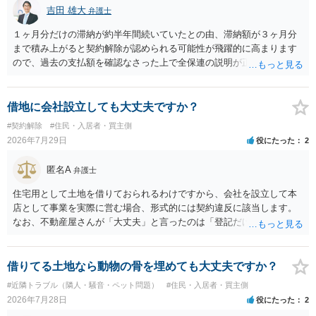
吉田 雄大
弁護士
１ヶ月分だけの滞納が約半年間続いていたとの由、滞納額が３ヶ月分
まで積み上がると契約解除が認められる可能性が飛躍的に高まります
ので、過去の支払額を確認なさった上で全保連の説明が正しければ、
全部又は一部を支払うのが最善の方法です。 約半年間も放置されてい
た理由は気になるところですが、中身のある返答は期待できないと思
います。
借地に会社設立しても大丈夫ですか？
#契約解除
#住民・入居者・買主側
2026年7月29日
役にたった
2
匿名A
弁護士
住宅用として土地を借りておられるわけですから、会社を設立して本
店として事業を実際に営む場合、形式的には契約違反に該当します。
なお、不動産屋さんが「大丈夫」と言ったのは「登記だけなら実務上
トラブルになることは少ない」という経験則に基づいたものと推測さ
れますが、これは法的な保証ではありません。 ただ、解除まで認めら
れるかどうかについては信頼関係が破壊されたかどうかで判断されま
借りてる土地なら動物の骨を埋めても大丈夫ですか？
すので、建物を事務所・店舗用に大きく改築する等までなさらない限
#近隣トラブル（隣人・騒音・ペット問題）
#住民・入居者・買主側
り、リスクはそれほど大きくないかもしれません。 しかしそれでも、
2026年7月28日
役にたった
2
大家さんが契約違反を口実に、将来の更新時に更新料の上乗せを要求