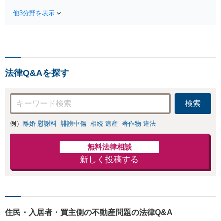
さい。じっくりと耳を
に扱う委員会で副
傾け、状況やお気持ち
他3分野を表示
委員長】依頼者さ
を丁寧に受け止めなが
まの精神的な負担
ら、最適な解決策を一
を軽減できるよ
緒に考えてまいりま
う、じっくりとお
す。【電話・メール・W
話を伺い、お気持
EB相談可】
ちに寄り添うこと
法律Q&Aを探す
を大切にしていま
す。離婚するか悩
んでいる段階でも
検索
ご相談ください。
例）
離婚 慰謝料
誹謗中傷
相続 遺産
著作物 違法
無料法律相談
新しく投稿する
住民・入居者・買主側の不動産問題の法律Q&A