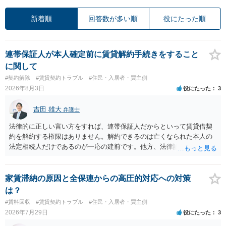
新着順
回答数が多い順
役にたった順
連帯保証人が本人確定前に賃貸解約手続きをすること
に関して
#契約解除
#賃貸契約トラブル
#住民・入居者・買主側
2026年8月3日
役にたった
3
吉田 雄大
弁護士
法律的に正しい言い方をすれば、連帯保証人だからといって賃貸借契
約を解約する権限はありません。解約できるのは亡くなられた本人の
法定相続人だけであるのが一応の建前です。他方、法律論はさてお
き、事実上であれ明渡が完了すれば賃貸人としてはそれ以上のことを
する動機づけがなくなります。 今回進められつつある手続はあくまで
も、建物を賃貸人に一日も早く明け渡すための便宜的方法として理解
家賃滞納の原因と全保連からの高圧的対応への対策
するのが良いと思います。またその方法で進めた方が、連帯保証人で
は？
あるお知り合いさんにとっても、自身の経済的負担を最小限に食い止
#賃料回収
#賃貸契約トラブル
#住民・入居者・買主側
められるため望ましいやり方だといえます。
2026年7月29日
役にたった
3