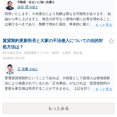
したり、立ち退きを迫る材料に使ったりする可能性は否定できませ
不動産・住まいに強い弁護士
ん。
澁谷 望
弁護士
回答いたします。※弁護士により見解は異なる可能性があります。 結
論から申し上げますと、地主の許可なく借地の庭にお骨を埋めること
は避けるべきであり、無断で埋めた場合、将来的に撤去請求や退去時
の損害賠償（原状回復費用）を求められるリスクがあります。 法律
上、自分のペットの遺骨を埋める行為自体は墓地埋葬法違反や不法投
棄には該当しないため、犯罪になるわけではありません。しかし、建
賃貸契約更新拒否と大家の不法侵入についての法的対
物の所有者は質問者様であっても、土地の所有権はあくまで地主にあ
処方法は？
ります。そのため、地主に無断でお骨を埋める行為は、他人の所有権
#立ち退き交渉
#賃貸契約トラブル
#住民・入居者・買主側
を侵害する行為や、借地人としての善管注意義務違反とみなされる可
2026年7月27日
能性が高いのが私見です。 どうしてもお近くで供養されたい場合は、
事前に地主へ相談して許可を得るか、土地に直接埋めずに大きめの鉢
王 宣麟
弁護士
植え等で供養する「プランター葬」や、ペット霊園等への納骨を検討
されるのが確実かと思います。
普通賃貸借契約ということであれば、大前提として賃借人は借地借家
法により保護されているため「正当事由」がなければ、賃貸借契約の
更新を家主側は拒否することができません。 上記を拝見する限り、通
常どおり賃料を支払い続けている状況であれば、単に「部屋の内部を
定期確認させてもらないこと」が直ちに正当事由に当たるとは思えま
せんので、更新拒絶を拒否される方向性でよろしいかと存じます。 そ
もっとみる
の交渉の中で、一定の金銭をもらえれば退去には応じる旨交渉をして
みるのはいかがでしょうか。 過去に賃借人の許可なく無断で賃貸人が