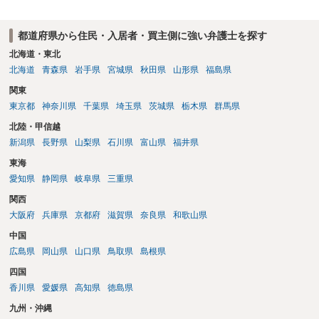
入室する行為自体は不法行為となり、また刑事的にも住居侵入罪が成
立する可能性がありますので、これを理由に一定の金銭賠償を求める
都道府県から住民・入居者・買主側に強い弁護士を探す
のも一つでしょう。
北海道・東北
北海道
青森県
岩手県
宮城県
秋田県
山形県
福島県
関東
東京都
神奈川県
千葉県
埼玉県
茨城県
栃木県
群馬県
北陸・甲信越
新潟県
長野県
山梨県
石川県
富山県
福井県
東海
愛知県
静岡県
岐阜県
三重県
関西
大阪府
兵庫県
京都府
滋賀県
奈良県
和歌山県
中国
広島県
岡山県
山口県
鳥取県
島根県
四国
香川県
愛媛県
高知県
徳島県
九州・沖縄