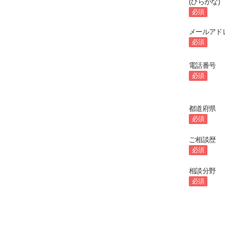
(ひらがな)
必須
メールアド
必須
電話番号
必須
都道府県
必須
ご相談歴
必須
相談分野
必須