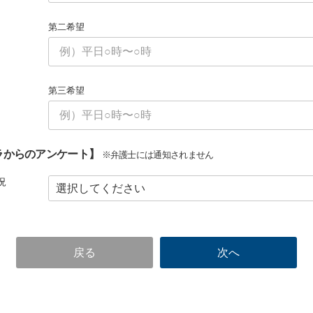
第二希望
第三希望
ラからのアンケート】
※弁護士には通知されません
況