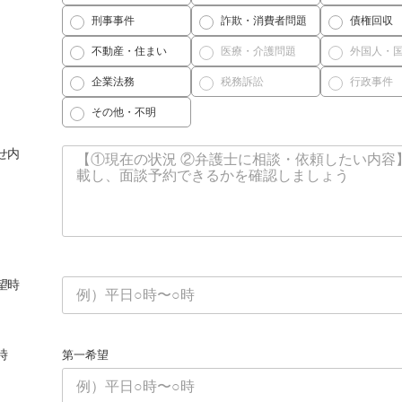
刑事事件
詐欺・消費者問題
債権回収
不動産・住まい
医療・介護問題
外国人・
企業法務
税務訴訟
行政事件
その他・不明
せ内
望時
時
第一希望