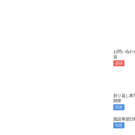
お問い合わ
容
必須
折り返し希
間帯
任意
面談希望日
任意