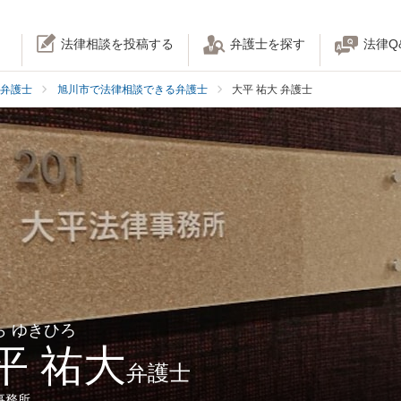
法律相談を投稿する
弁護士を探す
法律Q
弁護士
旭川市で法律相談できる弁護士
大平 祐大 弁護士
ら ゆきひろ
平 祐大
弁護士
事務所