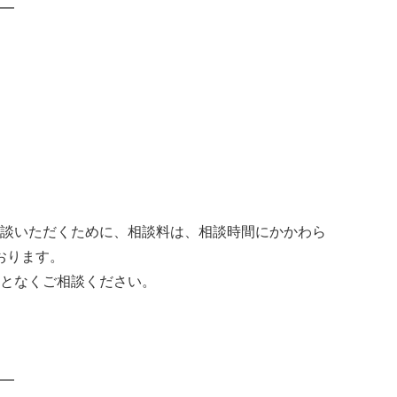
━
談いただくために、相談料は、相談時間にかかわら
ております。
となくご相談ください。
━