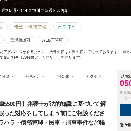
市2条通8-144-2 旭川二条通ビル2階
題
借金・債務整理
刑事事件
電話相談可
WEB面談可
たアドバイスをするために、法律相談は原則面談にて行っております。 遠方
で電話相談（30分限定）もお受けしております。
力分野
事例紹介
料金表
アクセス
電
05
※お電
えい
5500円】弁護士が法的知識に基づいて解
誤った対応をしてしまう前にご相談くださ
ラハラ・債務整理・民事・刑事事件など幅
受付