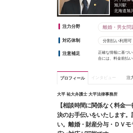
旭川駅
北海道
旭川
注力分野
離婚・男女問
対応体制
分割払い利用可
正確な情報に基づい
注意補足
合には、料金前払い
インタビュー
注
プロフィール
大平 祐大弁護士 大平法律事務所
【相談時間に関係なく料金一律
決のお手伝いをいたします。
い。離婚・財産分与・ＤＶモ