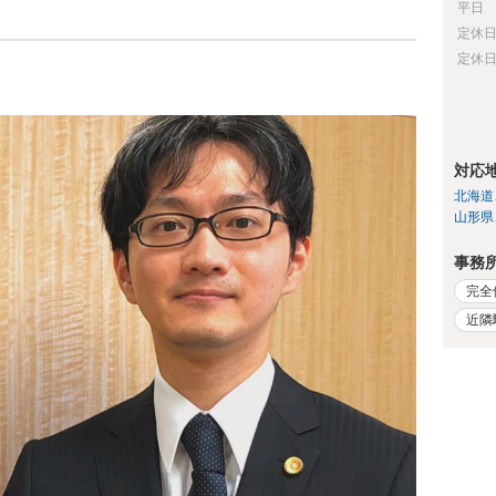
平日
定休
定休
対応
北海道
山形県
事務
完全
近隣