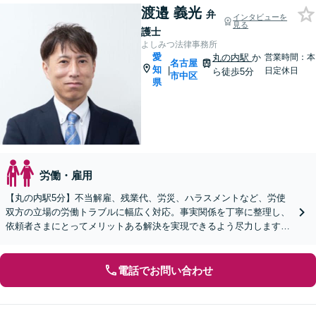
渡邉 義光
弁
インタビューを
見る
護士
よしみつ法律事務所
愛
丸の内駅
か
営業時間：本
名古屋
知
|
日定休日
ら徒歩5分
市中区
県
労働・雇用
【丸の内駅5分】不当解雇、残業代、労災、ハラスメントなど、労使
双方の立場の労働トラブルに幅広く対応。事実関係を丁寧に整理し、
依頼者さまにとってメリットある解決を実現できるよう尽力します
【オンライン面談OK】【休日・夜間相談可】
電話でお問い合わせ