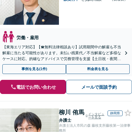
労働・雇用
【東海エリア対応】【☎︎無料法律相談あり】試用期間中の解雇も不当
解雇に当たる可能性があります。未払い残業代／不当解雇など多様な
ケースに対応。的確なアドバイスで労務管理を支援【土日祝・夜間対
応】【オンライン面談可】【完全個室】
事例を見る(1件)
料金表を見る
電話でお問い合わせ
メールで面談予約
柳川 侑馬
静岡県
インタビュ
ーを見る
弁護士
弁護士法人市民の森 藤枝支所藤枝第一法律事
務所