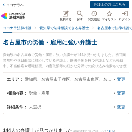
弁護士の方はこちら
ココナラへ
投稿する
探す
閲覧履歴
マイリスト
ログイン
ココナラ法律相談
愛知県で法律相談できる弁護士
名古屋市で法律相談
名古屋市の労働・雇用に強い弁護士
愛知県の名古屋市で労働・雇用に強い弁護士が144名見つかりました。初回面
談無料や休日面談に対応している弁護士、解決事例を持つ弁護士なども掲載
中。不当解雇や退職勧奨、内定取消等の細かな分野での絞り込み検索もでき便
利です。特に名古屋第一法律事務所の林 泰佑弁護士やベリーベスト法律事務所
名古屋オフィスの大矢 麻木弁護士、ベリーベスト法律事務所 名古屋オフィスの
エリア
愛知県、名古屋市千種区、名古屋市東区、名古屋市北区、名古屋市西区、名古屋市中村区、名古屋市中区、名古屋市昭和区、名古屋市瑞穂区、名古屋市熱田区、名古屋市中川区、名古屋市港区、名古屋市南区、名古屋市守山区、名古屋市緑区、名古屋市名東区、名古屋市天白区
変更
勝又 賢吾弁護士のプロフィール情報や弁護士費用、強みなどが注目されていま
す。『名古屋市で土日や夜間に発生した労働・雇用のトラブルを今すぐに弁護
相談内容
労働・雇用
変更
士に相談したい』『労働・雇用のトラブル解決の実績豊富な近くの弁護士を検
索したい』『初回相談無料で労働・雇用を法律相談できる名古屋市内の弁護士
に相談予約したい』などでお困りの相談者さんにおすすめです。
詳細条件
未選択
変更
144
人の弁護士が見つかりました
(検索結果について詳しくは
こちら
)