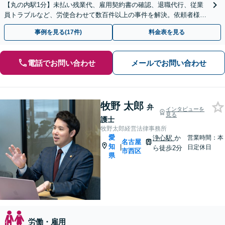
【丸の内駅1分】未払い残業代、雇用契約書の確認、退職代行、従業
員トラブルなど、労使合わせて数百件以上の事件を解決。依頼者様の
強い味方になります。残業代のセミナー講師の経験多数！
事例を見る(17件)
料金表を見る
電話でお問い合わせ
メールでお問い合わせ
牧野 太郎
弁
インタビューを
見る
護士
牧野太郎経営法律事務所
愛
浄心駅
か
営業時間：本
名古屋
知
|
日定休日
ら徒歩2分
市西区
県
労働・雇用