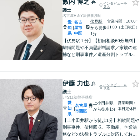
藪内 博之
弁
インタビューを
見る
護士
名古屋H＆Y法律事務所
伏見駅
営業時間：10:00~
愛
名古
21:00（土日祝日）
知
屋市
から徒歩
|
県
中区
1分
【伏見駅１分】【初回相談60分無料】
離婚問題や不貞慰謝料請求／家族の逮
捕など刑事事件／遺産分割トラブルや
不動産相続など、お困りごとはご相談
ください。依頼者さまと丁寧に対話し
寄り添い、解決まで粘り強く対応しま
す【土日祝対応可】【電話・Web面談
伊藤 力也
弁
インタビューを
対応可】
見る
護士
いなほ法律事務所
愛
上小田井駅
営業時間：
名古屋
知
|
本日定休日
から徒歩1分
市西区
県
【上小田井駅から徒歩1分】相続問題や
刑事事件、債権回収、不動産、企業法
務などの法律トラブルに対応しており