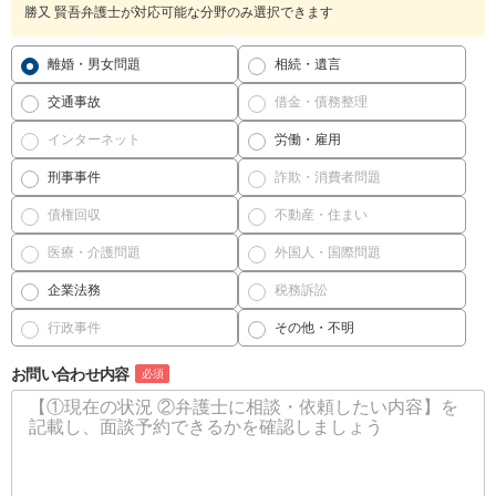
勝又 賢吾弁護士が対応可能な分野のみ選択できます
離婚・男女問題
相続・遺言
交通事故
借金・債務整理
インターネット
労働・雇用
刑事事件
詐欺・消費者問題
債権回収
不動産・住まい
医療・介護問題
外国人・国際問題
企業法務
税務訴訟
行政事件
その他・不明
お問い合わせ内容
必須