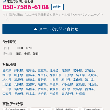
電話でお問い合わせ
050-7586-6108
時間外
※お電話の際は「ココナラ法律相談を見た」とお伝えいただくとスムーズで
す。
メールでお問い合わせ
受付時間
平日
10:00〜18:00
定休日
日曜、土曜、祝日
対応地域
愛知県
静岡県
岐阜県
三重県
北海道
青森県
岩手県
宮城県
秋田県
山形県
福島県
東京都
神奈川県
千葉県
埼玉県
茨城県
栃木県
群馬県
新潟県
長野県
山梨県
石川県
富山県
福井県
大阪府
兵庫県
京都府
滋賀県
奈良県
和歌山県
広島県
岡山県
山口県
鳥取県
島根県
香川県
愛媛県
高知県
徳島県
福岡県
佐賀県
長崎県
熊本県
大分県
宮崎県
鹿児島県
沖縄県
事務所の特徴