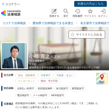
弁護士の方はこちら
ココナラへ
投稿する
探す
閲覧履歴
マイリスト
ログイン
ココナラ法律相談
愛知県で法律相談できる弁護士
名古屋市で法律相談
マイリストに入れる
こばし ひろゆき
小橋 寛之
弁護士
TK法律事務所
伏見駅
愛知県
名古屋市中区錦2丁目15-22 名古屋伏見Kフロンティア9階
注力分野
借金・債務整理
刑事事件
不動産・住まい
インターネット
離婚・男女問題
対応体制
分割払い利用可
初回面談無料
休日面談可
夜間面談可
電話相談可
メール相談可
WEB面談可
初回相談30分無料。その後は30分ごとに5,500円（税込）です。ご依頼いた
注意補足
だいた場合には着手金に充当いたします。