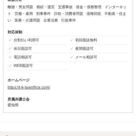
離婚・男女問題
相続・遺言
交通事故
借金・債務整理
インターネッ
ト
労働・雇用
刑事事件
詐欺・消費者問題
債権回収
不動産・住ま
い
医療・介護問題
企業法務
行政事件
対応体制
分割払い利用可
初回面談無料
休日面談可
夜間面談可
電話相談可
メール相談可
WEB面談可
ホームページ
https://t-k-lawoffice.com/
所属弁護士会
愛知県