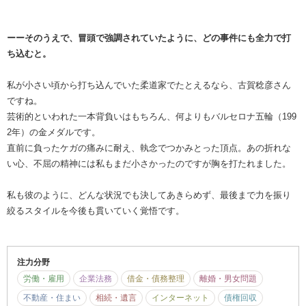
ーーそのうえで、冒頭で強調されていたように、どの事件にも全力で打
ち込むと。
私が小さい頃から打ち込んでいた柔道家でたとえるなら、古賀稔彦さん
ですね。
芸術的といわれた一本背負いはもちろん、何よりもバルセロナ五輪（199
2年）の金メダルです。
直前に負ったケガの痛みに耐え、執念でつかみとった頂点。あの折れな
い心、不屈の精神には私もまだ小さかったのですが胸を打たれました。
私も彼のように、どんな状況でも決してあきらめず、最後まで力を振り
絞るスタイルを今後も貫いていく覚悟です。
注力分野
労働・雇用
企業法務
借金・債務整理
離婚・男女問題
不動産・住まい
相続・遺言
インターネット
債権回収