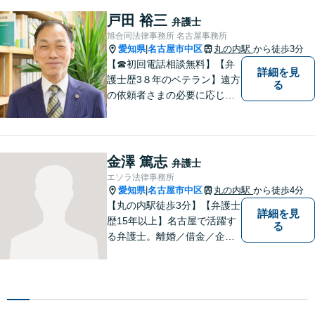
す。お困りごとがあれば、お
戸田 裕三
弁護士
気軽にご相談を！【法テラス
旭合同法律事務所 名古屋事務所
可】
愛知県
名古屋市中区
丸の内駅
から徒歩3分
|
【☎︎初回電話相談無料】【弁
詳細を見
護士歴3８年のベテラン】遠方
る
の依頼者さまの必要に応じて
ライン等ネットでの打ち合わ
せや多忙な方のために土日夜
間も対応致します。案件によ
っては分割払いにも対応させ
金澤 篤志
弁護士
ていただいております【地下
エソラ法律事務所
鉄鶴舞線丸の内駅より徒歩５
愛知県
名古屋市中区
丸の内駅
から徒歩4分
|
分】
【丸の内駅徒歩3分】【弁護士
詳細を見
歴15年以上】名古屋で活躍す
る
る弁護士。離婚／借金／企業
法務等、幅広いお困りごとで
実績多数。お困りごとはお一
人で抱え込まず、まずはご相
談ください。皆様の明るい未
来のため、日々精進して参り