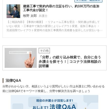
様々な情報が必要になる場合もございますので適切にアドバイス致します。
建築工事で契約内容の立証を行い、約100万円の追加
工事代金が認定！
牧野 太郎
弁護士
【ご相談内容】【事例の概要】 ・リフォーム工事を受注 ・契約書は作成して
いない状況 ・工事途中で施主の要望によりレイアウト変更、追加工事あり ・
完成段階でレイアウト変更時の追加工事費用の見積書を提示したが支払いを
拒否 【今回の事例のポイント】 ・当初の契約した工事内容と見積書に追加工
事が含まれているのか ・契約書・設計図書がないなかで、どのように当初の
契約内容を立証するか 【当弁護士の対応】 ・明細書や単価表、打合せ資料・
内部資料の調査・分析を実施 ・争点となっていた追加工事の内容が当初契約
その他
に含まれていないことを立証 ・追加工事として認められ、資材・人工代・外
注先への支払代金等を回収 ※契約書がない場合であっても、立証方法につい
「分野」の絞り込み検索で、自分に合う
ては様々な対応が可能です。 間接証拠を積み重ねることでの立証は、最も主
弁護士を探そう！│ココナラ法律相談の
要な立証方法の１つです。
説明書
法律Q&A
分野がわからない方、相談というより質問がしたい方は弁護士に問い合わせる
前に法律Q&Aでキーワード検索し、分野や解決方法を調べましょう