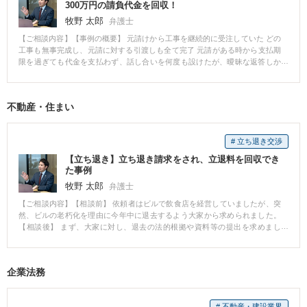
と思います。弁護士が介入することでスムーズに解決できるケースが数多く
300万円の請負代金を回収！
あります。
牧野 太郎
弁護士
【ご相談内容】【事例の概要】 元請けから工事を継続的に受注していた どの
工事も無事完成し、元請に対する引渡しも全て完了 元請がある時から支払期
限を過ぎても代金を支払わず、話し合いを何度も設けたが、曖昧な返答しか
得られていない 噂によると、元請は最近、経営状態が悪化しているとのこと
【今回の事例のポイント】 元請の経営状況の悪化により、早急な債権回収が
求められる 元請が施主から代金を受け取るタイミングで、債権回収を行う必
不動産・住まい
要がある 【当弁護士の対応】 債権回収が可能な経営状況か確認するため、元
請の財産の調査を実施 仮差押え（＊）を実施したことで本訴訟の提起をせず
に、満額に近い金額で和解 元請の経営状態が悪化しつつある状況とのこと
# 立ち退き交渉
で、早急に債権回収を行うため、元請の財産を調査し、他工事で施主から受
け取る予定の代金を他の支払いにあてる前に、その代金から支払いを受ける
【立ち退き】立ち退き請求をされ、立退料を回収でき
ため、仮差押え（＊）を行いました。 （＊）仮差押えは、債務者の審尋を経
た事例
ず、債権者の審尋のみで発令されることが多く、その場合、債務者にとって
牧野 太郎
弁護士
は寝耳に水という状況になります。これにより、債務者の任意の弁済を促す
効果があります。 【コメント】 元請の経営状況によって債権回収の対応を行
【ご相談内容】【相談前】 依頼者はビルで飲食店を経営していましたが、突
うスピードも重要となります。 債権回収の方法も多岐にわたるため、元請の
然、ビルの老朽化を理由に今年中に退去するよう大家から求められました。
状況や請負代金の費用によって最適な債権回収の方法を選択することで回収
【相談後】 まず、大家に対し、退去の法的根拠や資料等の提出を求めまし
が可能になる場合があります。
た。 大家の主張内容を精査したところ法的な根拠に薄いことがわかり、移転
費用、これまでにかけた内装等の費用、営業利益等を考慮して依頼者が納得
できる金額の立退料を回収することができました。 【先生のコメント】 突然
企業法務
大家からの立ち退きを求められた場合、大家の方から色々と理由を主張され
ることがございます。 立ち退きの条件が納得できるものでない場合は一度ご
相談ください。 法的な判断や立退料の算定等有利に交渉を進めていくには
# 不動産・建設業界