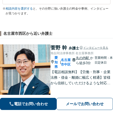
※
相談内容を選択する
と、その分野に強い弁護士の料金や事例、インタビュー
が見つかります。
名古屋市西区から近い弁護士
菅野 幹
弁護士
インタビューを見る
旭合同法律事務所 名古屋事務所
愛
丸の内駅
か
営業時間：本
名古屋
知
|
日定休日
ら徒歩3分
市中区
県
【電話相談無料】【労働・刑事・企業
法務・借金・離婚に幅広く精通】皆様
から信頼していただけるような対応で
解決に向けて伴走します。敷居が高い
とお感じの方もお気軽にご相談くださ
い！【WEB面談可】【丸の内駅3分】
電話でお問い合わせ
メールでお問い合わせ