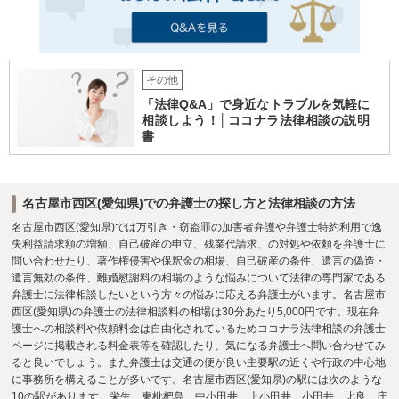
その他
「法律Q&A」で身近なトラブルを気軽に
相談しよう！│ココナラ法律相談の説明
書
名古屋市西区(愛知県)での弁護士の探し方と法律相談の方法
名古屋市西区(愛知県)では万引き・窃盗罪の加害者弁護や弁護士特約利用で逸
失利益請求額の増額、自己破産の申立、残業代請求、の対処や依頼を弁護士に
問い合わせたり、著作権侵害や保釈金の相場、自己破産の条件、遺言の偽造・
遺言無効の条件、離婚慰謝料の相場のような悩みについて法律の専門家である
弁護士に法律相談したいという方々の悩みに応える弁護士がいます。名古屋市
西区(愛知県)の弁護士の法律相談料の相場は30分あたり5,000円です。現在弁
護士への相談料や依頼料金は自由化されているためココナラ法律相談の弁護士
ページに掲載される料金表等を確認したり、気になる弁護士へ問い合わせてみ
ると良いでしょう。また弁護士は交通の便が良い主要駅の近くや行政の中心地
に事務所を構えることが多いです。名古屋市西区(愛知県)の駅には次のような
10の駅があります。栄生、東枇杷島、中小田井、上小田井、小田井、比良、庄