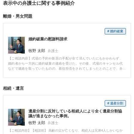
表示中の弁護士に関する事例紹介
ます。
離婚・男女問題
# 婚約破棄
婚約破棄の慰謝料請求
牧野 太郎
弁護士
【ご相談内容】式場の予約や新居の手配が全て済んでいたにもかかわらず、
婚約者から一方的に婚約破棄の連絡を受けた。その後、式場のキャンセル代
などで連絡を取っていたものの、着信拒否をされてしまったとのことで、弁
護士に相談に来た事例。 相談者からの連絡は拒んでいるとのことだったた
め、まずは弁護士名義で内容証明を送付した。相手方も弁護士をつけて、婚
約破棄の理由を争ってきたが、交渉により、慰謝料及び相談者が負担した結
相続・遺言
婚準備費用の約半額程度の解決金を相手方が支払うことで合意した。 【弁護
士からのコメント】 婚約を破棄された場合、それまでの結婚準備費用や慰謝
料を相手方に請求することが可能です。 この相談者は、相談に来た当初は徹
# 遺産分割
底的に争う姿勢でいましたが、新しい生活を始めていく内に、元婚約者との
縁を早々に切りたいと思うようになったとのことで、相手方から解決金を受
遺産分割に反対している相続人により全く遺産分割協
け取ることで終わりました。 解決までの間に相談者の考えが変わっていくこ
議が進まなかった事例。
とはよくありますが、丁寧にお話を伺い、常に相談者の気持ちに沿った解決
牧野 太郎
弁護士
が出来るようご提案させて頂いております。
【ご相談内容】【相談前】 高齢の父が亡くなり、相続人は兄弟4人しかいなか