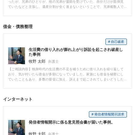
ったが、兄弟のひとりが、他の兄弟が援助を受けていた、自分だけが面倒見
ていたなどと主張し、遺産分割が全く進まないということで、兄弟複数人で
弁護士に相談した事例。 【相談後】 兄弟のひとりを除いて法律に従って公平
に相続財産を分けたい（法定相続分通りに分割したい）と希望していた事案
でした。 相手方と話しても一向に話は進みませんでした。 速やかに調停ない
借金・債務整理
し審判の申し立てを進めていたところ相手方に代理人弁護士が就きました。
そこから話は進み、約6ヶ月間の交渉の末、皆が納得できる形で遺産分割協議
がまとまりました。 【先生のコメント】 相続問題は、親族と争うため精神的
# 自己破産
にも個人で対応するのは辛い面があります。 早期に解決するためにも相続で
争いになりそうな場合にはすぐ弁護士にご相談ください。
生活費の借り入れが膨れ上がり訴訟を起こされ破産し
た事例
牧野 太郎
弁護士
【ご相談内容】独身時代の生活費の不足を補うために借り入れを繰り返して
おり、気が付いたら借金が多額になっていました。家族にも借金を秘密にし
ていたこともあり、多数の督促に加え、訴えまで起こされてしまいどうした
らよいかわからないという相談でした。 受任後、まず債権者に受任の連絡を
し、督促を停止させ、本人に連絡がいかないようにしました。 また、本人は
高価な財産もなく、現在の収入から借金全額を返済していくことがほぼ不可
インターネット
能なことが分かり、同時廃止手続を行うことにしました。 債権者から訴訟も
起こされているため、給料が差し押さえられるリスクもありましたが、早急
に破産申立てをして、同時廃止手続を行った結果、借金の支払い義務が免除
# 発信者情報開示請求
され、家族にも知られずに借金をなくすことができました。 【弁護士からの
コメント】 多額の借金を抱え、返済が滞ってしまうと、債権者から連日のよ
発信者情報開示に係る意見照会書が届いた事例。
うに返済の連絡がきて、ついには訴訟まで起こされることがあります。弁護
士に破産、債務整理を依頼すれば、債権者からの連絡は止めることができ、
牧野 太郎
弁護士