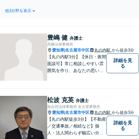
談無料】【企業側・従業員
て最適な解決策を導きま
側どちらも対応】職場トラ
す。中小企業の支援にも注
他3分野を表示
ブルでお悩みの方へ｜解
力。事業承継に関する内容
雇・未払い残業代に対応。
もお気軽にご相談ください
経験豊富な弁護士が親身に
【初回面談無料】
対応いたします。まずはお
豊嶋 健
気軽にご相談ください。
弁護士
【土日・電話相談対応可】
髙柳法律事務所
愛知県
名古屋市中区
丸の内駅
から徒歩3分
|
【丸の内駅3分】【休日・夜間
詳細を見
面談可】常に相談しやすい雰
る
囲気を作り、あなたの思いを
把握いたします。依頼者様の
思いを尊重した上で、法的問
題を解決へと導きます。法的
観点を踏まえた解決の見通し
松波 克英
弁護士
を丁寧に説明し、最適な方法
旭合同法律事務所 名古屋事務所
を見つけていきます。
愛知県
名古屋市中区
丸の内駅
から徒歩3分
|
【丸の内駅徒歩3分】【不動産
詳細を見
／交通事故／相続など】個
る
人・法人関わらず幅広い分野