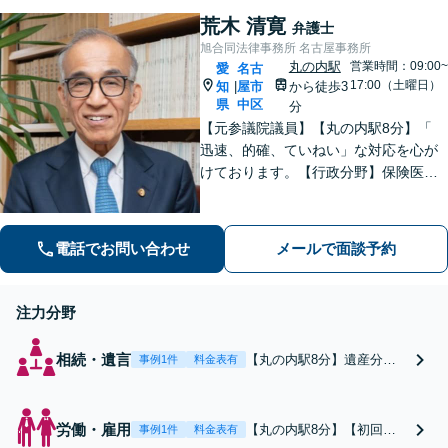
払い残業代請求／不当解雇
荒木 清寛
／労災など豊富な実績あ
弁護士
り！労使双方の対応可能で
旭合同法律事務所 名古屋事務所
す【夜間休日対応】
丸の内駅
営業時間：09:00~
愛
名古
17:00（土曜日）
知
屋市
から徒歩3
|
県
中区
分
【元参議院議員】【丸の内駅8分】「
迅速、的確、ていねい」な対応を心が
けております。【行政分野】保険医指
導への帯同に取り組みます【相続】事
業承継や不動産が絡んだ相続はぜひご
相談ください
電話でお問い合わせ
メールで面談予約
注力分野
相続・遺言
【丸の内駅8分】遺産分割
事例1件
料金表有
協議、不動産、遺言書作
成、遺留分侵害額など。豊
富な対応実績で得た経験を
労働・雇用
【丸の内駅8分】【初回面
事例1件
料金表有
もとに、相談者さまにとっ