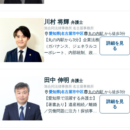
に対応可能です！弁護歴35年
以上の大ベテラン弁護士。こ
れまで培った知見を基に、皆
様のお望みの解決に導きま
川村 将輝
弁護士
す。まずはお気軽にご相談く
旭合同法律事務所 名古屋事務所
ださい！【完全個室対応】
愛知県
名古屋市中区
丸の内駅
から徒歩3分
|
【丸の内駅から3分】企業法務
詳細を見
（ガバナンス、ジェネラルコ
る
ーポレート、内部統制、政策
渉外、資金調達、ブロックチ
ェーン、Web3.0分野、航空・
宇宙）、消費者被害、相続な
ど。個人・法人問わず、初め
田中 伸明
弁護士
ての方でもまずはご相談下さ
旭合同法律事務所 名古屋事務所
い。【ビデオ面談・メール相
愛知県
名古屋市中区
丸の内駅
から徒歩3分
|
談対応】
【愛知県で活躍する弁護士】
詳細を見
【著書あり】遺産相続／離婚
る
／労働問題に注力！探偵事務
所の紹介可能◎迅速、丁寧、
的確がモットーです。人間関
係も考慮した弁護を行いま