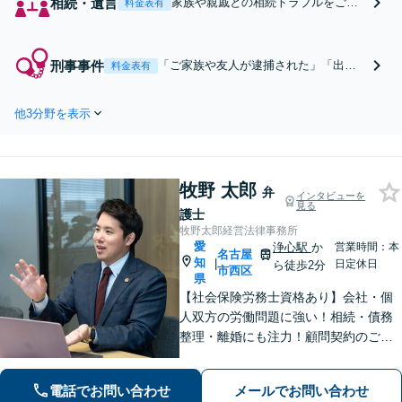
相続・遺言
家族や親戚との相続トラブルをご相
料金表有
談ください。 書類作成や交渉、裁判
手続を弁護士が代わりに行い、ご負
担を軽減します。生前対策もお任せ
刑事事件
「ご家族や友人が逮捕された」「出頭
料金表有
ください【事前予約で休日・夜間面
の要請があった」場合には、できるだ
談可】【上小田井駅1分】
け早期にご相談ください！【事前予約
他3分野を表示
で休日・夜間面談可】【上小田井駅1
分】
牧野 太郎
弁
インタビューを
見る
護士
牧野太郎経営法律事務所
愛
浄心駅
か
営業時間：本
名古屋
知
|
日定休日
ら徒歩2分
市西区
県
【社会保険労務士資格あり】会社・個
人双方の労働問題に強い！相続・債務
整理・離婚にも注力！顧問契約のご相
談大歓迎【電話相談可／ウェブ面談可
／完全個室／浄心駅徒歩2分】
電話でお問い合わせ
メールでお問い合わせ