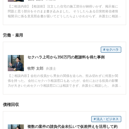
また返済についても止めることが可能です。 返済が困難だと思ったら早めに
弁護士に相談して頂ければと思います。
【ご相談内容】【相談前】 注文した住宅の施工部分が納得いかず、掲示板に
問題と思う部分をそのまま書き込みました。 そうしたらある日突然発信者情
報開示に係る意見照会書が届いてどうしたらよいかわからず、弁護士に相談
した事例。 【相談後】 まずは、対象となる書き込みをチェックしました。そ
うすると、施工部分についての納得がいかない部分の記載はありましたが、
この程度なら一般の意見として特に問題にはならないだろうと判断をしまし
労働・雇用
た。 意見照会書は不同意の意見を記載して出しましたが、後々に相手方から
損害賠償請求等されても対応できるように準備をした上で待つことにしまし
た。 結局、書き込みが削除されたり、損害賠償請求されたりすることはあり
# セクハラ
ませんでした。 【先生のコメント】 インターネット問題については、調べて
もわからないことが多く、早めに相談し対応を検討することが重要になりま
セクハラ上司から350万円の慰謝料を得た事例
す。 加害者側でも、被害者側でも、インターネットのトラブルはお早めにご
相談ください。
牧野 太郎
弁護士
【ご相談内容】会社の役員から男女の関係を迫られ、拒み切れずに何度か関
係を持った。 会社にセクハラ相談窓口もあったが、会社における役員の影響
力が大きいためセクハラ相談窓口には相談できず、弁護士に相談した。 弁護
士から役員の携帯電話へ連絡をし、数日後、当事務所での交渉を行った。 1回
の交渉で相手方が350万円を支払うことを約束したため、お互いに、以後は相
手方の不利益となる言動をしないことを約束して示談書を作成した。 後日、
債権回収
約束どおりに350万円が弁護士の口座に支払われた。 【弁護士からのコメン
ト】 社内に相談窓口を設けている場合でも、事情によっては解決が難しいケ
ースは少なくないと日々感じます。 今後も仕事を続けたいと思われる場合は
# 法人・ビジネス
特に、社内で事を荒立てたくない思いから、そのまま我慢し続けてしまう方
がいらっしゃいます。 社内で解決が難しいと感じたら、ぜひご相談頂ければ
複数の案件の請負代金未払いで仮差押えを活用して約