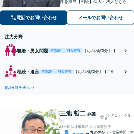
件を担当【相続】個人・法人どちらの
相談もお任せください【借金問題】双
方ともに納得する解決を目指します
電話でお問い合わせ
メールでお問い合わせ
【離婚問題】他士業と連携し多角的な
サービスを提供【初回面談無料】
注力分野
離婚・男女問題
【丸の内駅3分】【弁
事例2件
料金表有
護士経験20年以上】豊
富な実績を武器に依頼
者さまの幸せを第一に
相続・遺言
【丸の内駅3分】【ご相談
事例2件
料金表有
考えた解決策をご提
月30～40件】豊富な実績・
案。熟年離婚、養育
経験が強み。遺産分割協議
費、財産分与、離婚調
他3分野を表示
や調停、不動産相続、相続
停など様々な分野の実
放棄・限定承認、事業承
績あり。性別年齢問わ
継、遺言書作成、家族信託
ずに相談を受け付けて
など幅広く対応！司法書
います。【初回面談無
三池 哲二
士、税理士などと連携して
弁護
インタビューを見
料】【夜間休日対応
る
円滑な問題解決を目指しま
士
可】
す。【初回面談無料】
旭合同法律事務所 名古屋事務所
愛
丸の内駅
か
営業時間：本