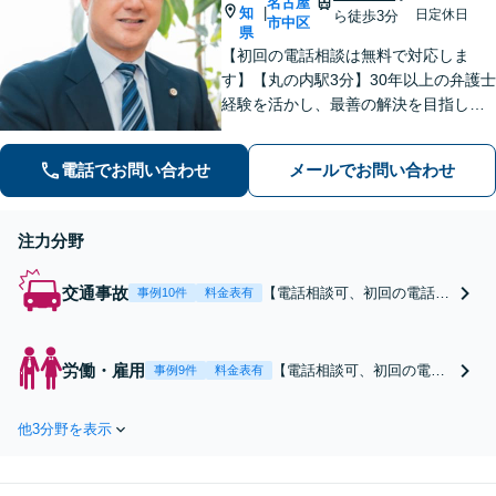
名古屋
知
|
日定休日
ら徒歩3分
市中区
県
【初回の電話相談は無料で対応しま
す】【丸の内駅3分】30年以上の弁護士
経験を活かし、最善の解決を目指しま
す【交通事故】示談金の大幅な増額に
向けて尽力【労働問題】証拠集め・準
電話でお問い合わせ
メールでお問い合わせ
備から親身にサポート【他士業と連
携】
注力分野
交通事故
【電話相談可、初回の電話相
事例10件
料金表有
談は無料】【医師と連携】高
次脳機能障害・CRPSなど、
後遺障害認定の豊富な実績あ
労働・雇用
【電話相談可、初回の電話
事例9件
料金表有
り！30年以上の経験を活かし
相談は無料】【丸の内駅3
た交渉で、示談金の大幅増額
分】【社労士と連携】「証
を目指します。示談金無料診
他3分野を表示
拠がない」場合も、準備段
断サービスあり【夜間休日対
階から丁寧にサポートしま
応】【丸の内駅3分】
す【弁護士歴30年以上】未