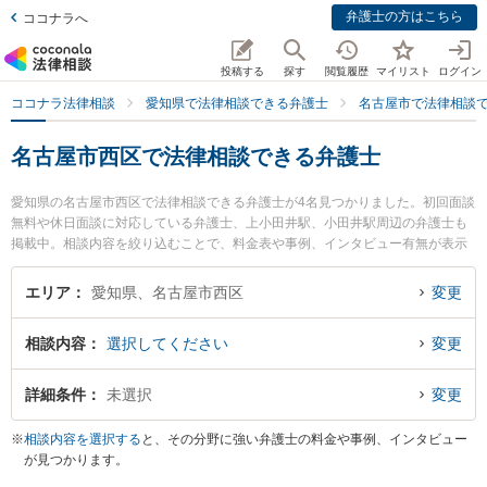
弁護士の方はこちら
ココナラへ
投稿する
探す
閲覧履歴
マイリスト
ログイン
ココナラ法律相談
愛知県で法律相談できる弁護士
名古屋市で法律相談
名古屋市西区で法律相談できる弁護士
愛知県の名古屋市西区で法律相談できる弁護士が4名見つかりました。初回面談
無料や休日面談に対応している弁護士、上小田井駅、小田井駅周辺の弁護士も
掲載中。相談内容を絞り込むことで、料金表や事例、インタビュー有無が表示
できます。特にいなほ法律事務所の伊藤 力也弁護士や牧野太郎経営法律事務所
の牧野 太郎弁護士、ながえ法律事務所の長江 昂紀弁護士のプロフィール情報や
エリア
愛知県、名古屋市西区
変更
弁護士費用、強みなどが注目されています。離婚や相続、交通事故から不動
産、ネットトラブル、企業法務まで幅広く取り扱う弁護士が多数。こんな法律
相談内容
選択してください
変更
相談をお持ちの方は是非ご利用ください。名古屋市西区で土日や夜間に発生し
た不倫慰謝料トラブルを今すぐに弁護士に相談したい』『交通事故の過失割合
や後遺障害のトラブル解決の実績豊富な近くの弁護士を検索したい』『初回相
詳細条件
未選択
変更
談無料で自己破産や債務整理を法律相談できる名古屋市西区内の弁護士に相談
予約したい』などでお困りの相談者さんにおすすめです。
※
相談内容を選択する
と、その分野に強い弁護士の料金や事例、インタビュー
が見つかります。