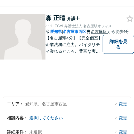
い費用体系を心がけ、事前に
しっかりと説明を行います。
森 正晴
依頼者の気持ちに寄り添い、
弁護士
最適な解決策をご提案するこ
and LEGAL弁護士法人 名古屋駅オフィス
とを大切にしています。
愛知県
名古屋市西区
名古屋駅
から徒歩4分
|
【名古屋駅4分】【完全個室】
詳細を見
企業法務に注力。バイタリテ
る
ィ溢れるところ、豊富な実
績、気軽に相談できるところ
がアピールポイントです。お
悩みの方は是非ご相談くださ
い。
エリア
愛知県、名古屋市西区
変更
相談内容
選択してください
変更
詳細条件
未選択
変更