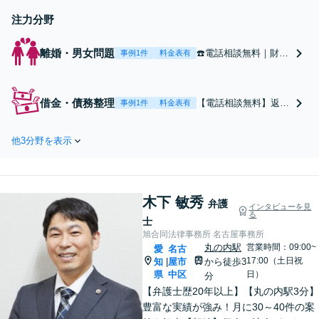
注力分野
離婚・男女問題
☎️電話相談無料｜財産
事例1件
料金表有
分与：数百万円→数千
万円に！弁護士の調
査・交渉により財産分
借金・債務整理
【電話相談無料】返し
事例1件
料金表有
与や慰謝料UPが見込
ても返しても借金が減
めます【熟年離婚にも
らない…。そんな時は
対応】離婚したいけど
他3分野を表示
迷わずご相談を。任意
その後の生活が不安と
整理、個人再生、自己
いう方は相談を【丸の
破産など、状況に合わ
内駅3分】【休日面談
せた返済計画をご提示
可】【WEB面談可】
木下 敏秀
いたします。法人の破
弁護
インタビューを見
る
産にも対応【丸の内駅
士
3分】【祝日以外対応
旭合同法律事務所 名古屋事務所
可】【WEB面談可】
丸の内駅
営業時間：09:00~
愛
名古
17:00（土日祝
知
屋市
から徒歩3
|
県
中区
日）
分
【弁護士歴20年以上】【丸の内駅3分】
豊富な実績が強み！月に30～40件の案