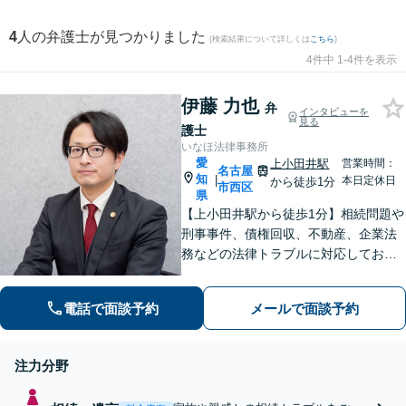
4
人の弁護士が見つかりました
(検索結果について詳しくは
こちら
)
4件中 1-4件を表示
伊藤 力也
弁
インタビューを
見る
護士
いなほ法律事務所
愛
上小田井駅
営業時間：
名古屋
知
|
本日定休日
から徒歩1分
市西区
県
【上小田井駅から徒歩1分】相続問題や
刑事事件、債権回収、不動産、企業法
務などの法律トラブルに対応しており
ます。 些細なことでも遠慮なさらず
に、まずはご相談ください【事前予約
電話で面談予約
メールで面談予約
で休日・夜間面談可】
注力分野