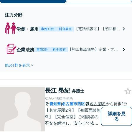
注力分野
労働・雇用
【電話相談可】【初回相談
事例11件
料金表有
無料】泣き寝入りさせませ
ん！予告なしの解雇・退職
奨励／未払い残業代の請求
企業法務
【初回相談無料】企業・フリ
事例3件
料金表有
／労災の損害賠償請求は弁
ーランスのパートナーとして
護士の力を借りるべき！
尽力！クレーム対応／取引先
【企業さまからの相談も
他6分野を表示
との交渉・契約書のリーガル
可】従業員トラブルは、慎
チェック／売掛金回収／問題
重な対処が必要です【完全
社員対応など幅広く対応しま
個室】【浄心駅2分】
す。知的財産権の相談もお任
長江 昂紀
せ！【顧問契約も受付中】
弁護士
【完全個室】【浄心駅2分】
ながえ法律事務所
愛知県
名古屋市西区
名古屋駅
から徒歩2分
|
【名古屋駅2分】【初回面談無
詳細を見
料】【完全個室】ご相談者の
る
不安を解消し、安心して依頼
いただけるよう、わかりやす