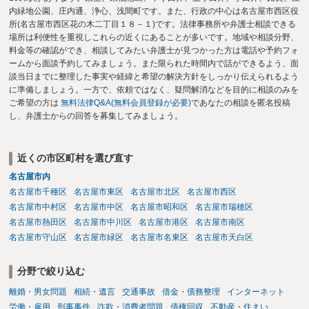
内緑地公園、庄内通、浄心、浅間町です。また、行政の中心は名古屋市西区役
所(名古屋市西区花の木二丁目１８－１)です。法律事務所や弁護士相談できる
場所は利便性を重視しこれらの近くにあることが多いです。地域や相談分野、
料金等の確認ができ、相談してみたい弁護士が見つかった方は電話や予約フォ
ームから面談予約してみましょう。また限られた時間内で話ができるよう、面
談当日までに整理した事実や経緯と希望の解決方針をしっかり伝えられるよう
に準備しましょう。一方で、依頼ではなく、疑問解消などを目的に相談のみを
ご希望の方は
無料法律Q&A(無料会員登録が必要)
であなたの相談を匿名投稿
し、弁護士からの回答を募集してみましょう。
近くの市区町村を選び直す
名古屋市内
名古屋市千種区
名古屋市東区
名古屋市北区
名古屋市西区
名古屋市中村区
名古屋市中区
名古屋市昭和区
名古屋市瑞穂区
名古屋市熱田区
名古屋市中川区
名古屋市港区
名古屋市南区
名古屋市守山区
名古屋市緑区
名古屋市名東区
名古屋市天白区
分野で絞り込む
離婚・男女問題
相続・遺言
交通事故
借金・債務整理
インターネット
労働・雇用
刑事事件
詐欺・消費者問題
債権回収
不動産・住まい