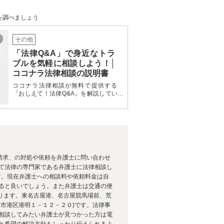
を調べましょう
その他
「法律Q&A」で身近なトラ
ブルを気軽に相談しよう！│
ココナラ法律相談の説明書
ココナラ法律相談が無料で提供する
「おしえて！法律Q&A」を解説してい
ます。「おしえて！法律Q&A」の概要
や使い方、活用方法のポイントを説明
しています。自分が抱えるトラブルが
法律問題か分からない人、抱えている
トラブルについて弁護士に問い合わせ
るか躊躇している人に役立つ記事で
す。
請求、の対処や依頼を弁護士に問い合わせ
て法律の専門家である弁護士に法律相談し
です。現在弁護士への相談料や依頼料金は自
ると良いでしょう。また弁護士は交通の便
あります。東名古屋港、名古屋競馬場前、荒
市港区港明１－１２－２０)です。法律事
相談してみたい弁護士が見つかった方は電
と希望の解決方針をしっかり伝えられるよ