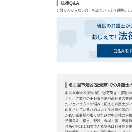
法律Q&A
分野がわからない方、相談というより質問がし
名古屋市港区(愛知県)での弁護士
名古屋市港区(愛知県)では万引き・窃盗
たり、詐欺罪の不起訴事例や高齢者の交
たいという方々の悩みに応える弁護士がいま
由化されているためココナラ法律相談の
が良い主要駅の近くや行政の中心地に事務
子川公園、稲永、野跡、金城ふ頭、東海通
務所や弁護士相談できる場所は利便性を
話や予約フォームから面談予約してみま