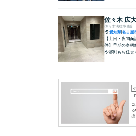
佐々木 広
佐々木法律事務所
愛知県
名古屋
|
【土日・夜間面
件】早期の身柄
や審判もお任せ
コ
る
扱