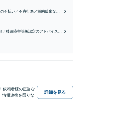
用の不払い／不貞行為／婚約破棄な
況を丁寧にお聞きし、最善の解決へ向
額／後遺障害等級認定のアドバイス／
【弁護士費用特約の利用可】【夜間・
！依頼者様の正当な
詳細を見る
、情報連携を図りな