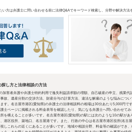
たい方は弁護士に問い合わせる前に法律Q&Aでキーワード検索し、分野や解決方法
の探し方と法律相談の方法
罪の加害者弁護や弁護士特約利用で逸失利益請求額の増額、自己破産の申立、残業代
通事故、遺産分割の交渉方法、財産分与の計算方法、違法な解雇のような悩みについ
す。名古屋市港区(愛知県)の弁護士の法律相談料の相場は30分あたり5,000円
弁護士ページに掲載される料金表等を確認したり、気になる弁護士へ問い合わせてみ
所を構えることが多いです。名古屋市港区(愛知県)の駅には次のような10の駅が
、港区役所、築地口、名古屋港です。また、行政の中心は名古屋市港区役所(名古屋
重視しこれらの近くにあることが多いです。地域や相談分野、料金等の確認ができ、
しょう。また限られた時間内で話ができるよう、面談当日までに整理した事実や経緯