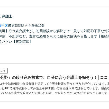
大
弁護士
市中区
東別院駅
から徒歩10分
談可】◎代表弁護士が、初回相談から解決まで一貫して対応◎丁寧な対
解放、不起訴など、豊富な経験をもとに最善の解決を目指します【相続
ください【東別院駅】
その他
「分野」の絞り込み検索で、自分に合う弁護士を探そう！│ココ
コナラ法律相談で取扱分野を指定して弁護士検索を行うやり方を紹介しています。
いはPCで分野検索をして弁護士を探す使い方を画像入りで説明しています。離婚
っている弁護士を絞り込んで探したいが、やり方がわからない方に役立つ記事です