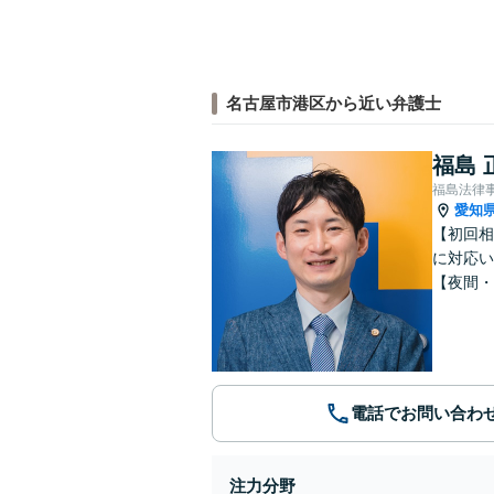
名古屋市港区から近い弁護士
福島 
福島法律
愛知
【初回相
に対応い
【夜間・
電話でお問い合わ
注力分野