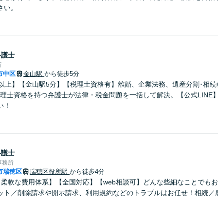
さい。
弁護士
所
市中区
金山駅
から徒歩5分
年以上】【金山駅5分】【税理士資格有】離婚、企業法務、遺産分割･相
税理士資格を持つ弁護士が法律・税金問題を一括して解決。【公式LINE
い！
弁護士
事務所
市瑞穂区
瑞穂区役所駅
から徒歩4分
！柔軟な費用体系】【全国対応】【web相談可】どんな些細なことでも
ット／削除請求や開示請求、利用規約などのトラブルはお任せ！相続／