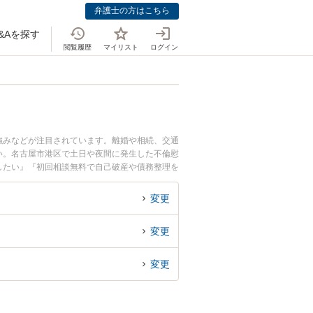
弁護士の方はこちら
&Aを探す
閲覧履歴
マイリスト
ログイン
強みなどが注目されています。離婚や相続、交通
い。名古屋市港区で土日や夜間に発生した不倫慰
したい』『初回相談無料で自己破産や債務整理を
変更
変更
変更