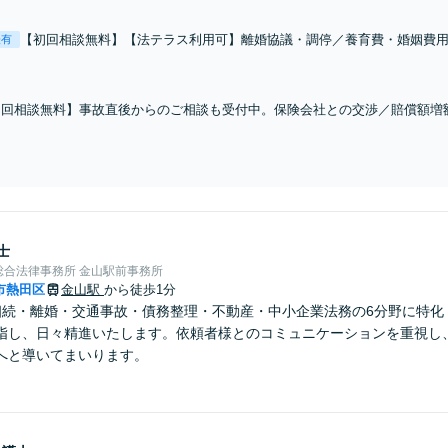
【初回相談無料】【法テラス利用可】離婚協議・調停／養育費・婚姻費
表有
ど、離婚や男女間トラブルのご相談はお任せ！ご依頼者様のご要望や状
けて尽力します【相談室完全個室】【金山駅5分】
初回相談無料】事故直後からのご相談も受付中。保険会社との交渉／賠償額増
失割合のトラブルなど、交通事故のお困りごとはどの段階でもご相談ください
日相談可】【金山駅5分】
士
総合法律事務所 金山駅前事務所
市熱田区
金山駅
から徒歩1分
相続・離婚・交通事故・債務整理・不動産・中小企業法務の6分野に特化
指し、日々精進いたします。依頼者様とのコミュニケーションを重視し
へと導いてまいります。