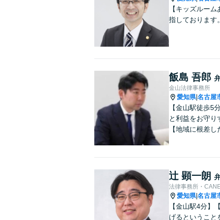
【キッズルーム
指しております
飯島 吾郎
金山法律事務所
愛知県
名古屋
|
【金山駅徒歩5
と利益をお守り
【地域に根差し
辻 顕一朗
法律事務所・CAN
愛知県
名古屋
|
【金山駅4分】
げるということ