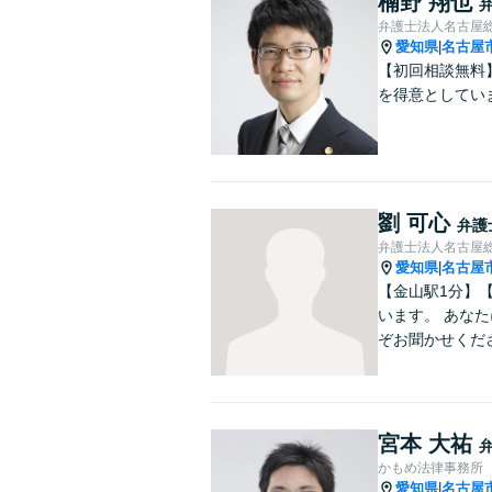
楠野 翔也
弁護士法人名古屋
愛知県
名古屋
|
【初回相談無料
を得意としてい
劉 可心
弁護
弁護士法人名古屋
愛知県
名古屋
|
【金山駅1分】
います。 あな
ぞお聞かせくだ
宮本 大祐
かもめ法律事務所
愛知県
名古屋
|