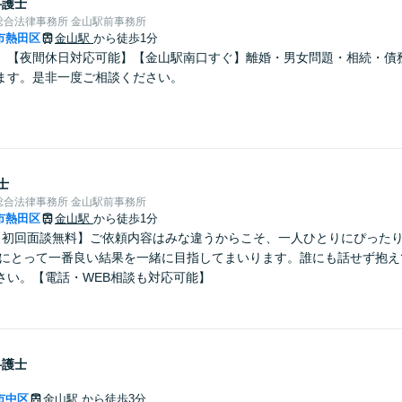
弁護士
総合法律事務所 金山駅前事務所
市熱田区
金山駅
から徒歩1分
】【夜間休日対応可能】【金山駅南口すぐ】離婚・男女問題・相続・債
ます。是非一度ご相談ください。
士
総合法律事務所 金山駅前事務所
市熱田区
金山駅
から徒歩1分
【初回面談無料】ご依頼内容はみな違うからこそ、一人ひとりにぴった
たにとって一番良い結果を一緒に目指してまいります。誰にも話せず抱え
さい。【電話・WEB相談も対応可能】
弁護士
市中区
金山駅
から徒歩3分