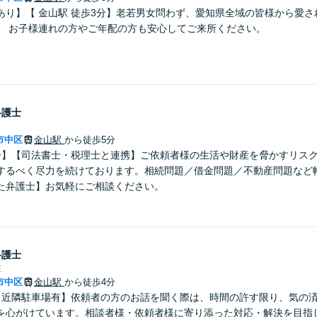
あり】【 金山駅 徒歩3分】老若男女問わず、愛知県全域の皆様から愛
。 お子様連れの方やご年配の方も安心してご来所ください。
弁護士
市中区
金山駅
から徒歩5分
分】【司法書士・税理士と連携】ご依頼者様の生活や財産を脅かすリス
するべく尽力を続けております。相続問題／借金問題／不動産問題など
た弁護士】お気軽にご相談ください。
弁護士
E
市中区
金山駅
から徒歩4分
【近隣駐車場有】依頼者の方のお話を聞く際は、時間の許す限り、気の
を心がけています。相談者様・依頼者様に寄り添った対応・解決を目指