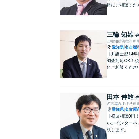
軽にご相談くだ
三輪 知雄
三輪知雄法律事務
愛知県
名古屋
|
【弁護士歴14
調査対応OK！
にご相談くださ
田本 伸雄
名古屋みずほ法律
愛知県
名古屋
|
【初回相談0円
い。インターネ
視します。