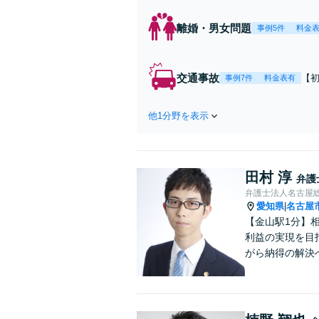
離婚・男女問題
事例5件
料金
交通事故
【
事例7件
料金表有
過
休
他1分野を表示
田村 淳
弁護
弁護士法人名古屋
愛知県
名古屋
|
【金山駅1分】
利益の実現を目
がら納得の解決