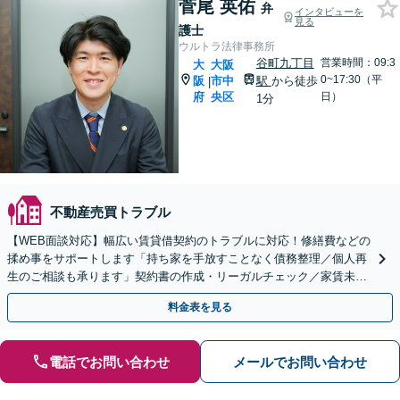
菅尾 英佑
弁
インタビューを
見る
護士
ウルトラ法律事務所
谷町九丁目
営業時間：09:3
大
大阪
0~17:30（平
阪
市中
駅
から徒歩
|
府
央区
日）
1分
不動産売買トラブル
【WEB面談対応】幅広い賃貸借契約のトラブルに対応！修繕費などの
揉め事をサポートします「持ち家を手放すことなく債務整理／個人再
生のご相談も承ります」契約書の作成・リーガルチェック／家賃未払
い対応／立ち退き・明け渡し請求など
料金表を見る
電話でお問い合わせ
メールでお問い合わせ