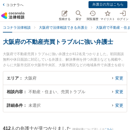
弁護士の方はこちら
ココナラへ
投稿する
探す
閲覧履歴
マイリスト
ログイン
ココナラ法律相談
大阪府で法律相談できる弁護士
大阪府で不動産・住
大阪府の不動産売買トラブルに強い弁護士
大阪府で不動産売買トラブルに強い弁護士が412名見つかりました。初回面談
無料や休日面談に対応している弁護士、解決事例を持つ弁護士なども掲載中。
さらに大阪市北区や大阪市中央区、大阪市西区などの地域条件で弁護士を絞り
込めます。不動産・住まいに関係する立ち退き交渉や家賃交渉、不動産契約解
除等の細かな分野での絞り込み検索もでき便利です。特に尾崎法律事務所の尾
エリア
大阪府
変更
崎 博彦弁護士や弁護士法人権藤＆パートナーズの柳田 清史弁護士、アレグロ法
律事務所の飯田 亮真弁護士のプロフィール情報や弁護士費用、強みなどが注目
相談内容
不動産・住まい、売買トラブル
変更
されています。『大阪府で土日や夜間に発生した不動産売買トラブルのトラブ
ルを今すぐに弁護士に相談したい』『不動産売買トラブルのトラブル解決の実
績豊富な近くの弁護士を検索したい』『初回相談無料で不動産売買トラブルを
詳細条件
未選択
変更
法律相談できる大阪府内の弁護士に相談予約したい』などでお困りの相談者さ
んにおすすめです。
412
人の弁護士が見つかりました
(検索結果について詳しくは
こちら
)