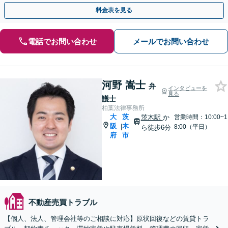
渉・訴訟はお任せください。【他士業連携】
料金表を見る
電話でお問い合わせ
メールでお問い合わせ
河野 嵩士
弁
インタビューを
見る
護士
柏葉法律事務所
大
茨
茨木駅
か
営業時間：10:00~1
阪
木
|
8:00（平日）
ら徒歩6分
府
市
不動産売買トラブル
【個人、法人、管理会社等のご相談に対応】原状回復などの賃貸トラ