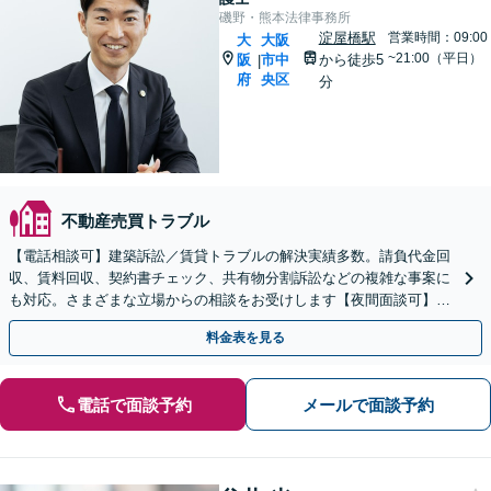
磯野・熊本法律事務所
淀屋橋駅
営業時間：09:00
大
大阪
~21:00（平日）
阪
市中
から徒歩5
|
府
央区
分
不動産売買トラブル
【電話相談可】建築訴訟／賃貸トラブルの解決実績多数。請負代金回
収、賃料回収、契約書チェック、共有物分割訴訟などの複雑な事案に
も対応。さまざまな立場からの相談をお受けします【夜間面談可】
【完全個室】
料金表を見る
電話で面談予約
メールで面談予約