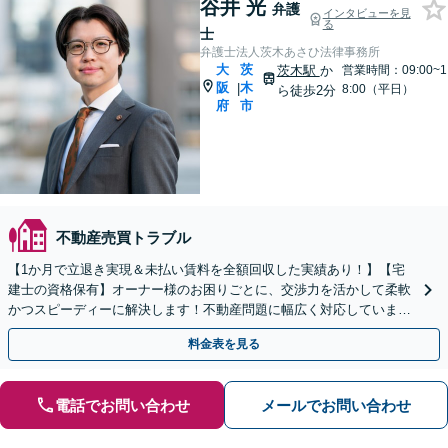
谷井 光
弁護
インタビューを見
る
士
弁護士法人茨木あさひ法律事務所
大
茨
茨木駅
か
営業時間：09:00~1
阪
木
|
8:00（平日）
ら徒歩2分
府
市
不動産売買トラブル
【1か月で立退き実現＆未払い賃料を全額回収した実績あり！】【宅
建士の資格保有】オーナー様のお困りごとに、交渉力を活かして柔軟
かつスピーディーに解決します！不動産問題に幅広く対応していま
す。
料金表を見る
電話でお問い合わせ
メールでお問い合わせ