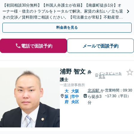
【初回相談30分無料】【外国人弁護士が在籍】【南森町徒歩1分】オ
ーナー様・借主のトラブルをトータルで解決。家賃の未払い／立ち退
きの交渉／賃料割増ご相談ください。【司法書士が常駐】不動産登
記、農業法人設立、農地法上の許可手続きを代行します。
料金表を見る
電話で面談予約
メールで面談予約
浦野 智文
弁
インタビューを
見る
護士
一道法律事務所
北浜駅
か
営業時間：09:30
大
大阪
~17:30（平日）
阪
市中
ら徒歩3
|
府
央区
分