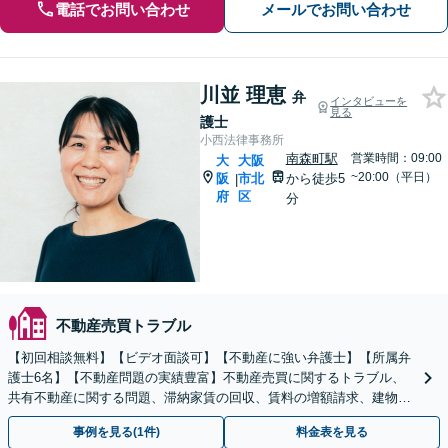
電話でお問い合わせ
メールでお問い合わせ
川並 理恵
弁
インタビューを
見る
護士
小西法律事務所
南森町駅
営業時間：09:00
大
大阪
~20:00（平日）
阪
市北
から徒歩5
|
府
区
分
不動産売買トラブル
【初回相談無料】【ビデオ面談可】【不動産に強い弁護士】【所属弁
護士6名】【不動産問題の実績豊富】不動産売買に関するトラブル、
共有不動産に関する問題、滞納家賃の回収、賃料の増額請求、建物明
渡、各種契約書の作成等について幅広く対応。
事例を見る(1件)
料金表を見る