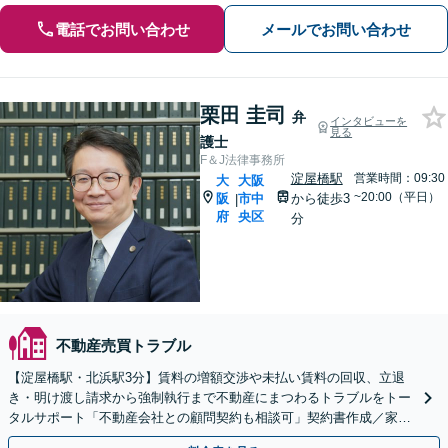
電話でお問い合わせ
メールでお問い合わせ
栗田 圭司
弁
インタビューを
見る
護士
F＆J法律事務所
淀屋橋駅
営業時間：09:30
大
大阪
~20:00（平日）
阪
市中
から徒歩3
|
府
央区
分
不動産売買トラブル
【淀屋橋駅・北浜駅3分】賃料の増額交渉や未払い賃料の回収、立退
き・明け渡し請求から強制執行まで不動産にまつわるトラブルをトー
タルサポート「不動産会社との顧問契約も相談可」契約書作成／家賃
未払い対応／立退・建物の明け渡し請求／立退料の増額対応