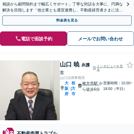
相談から顧問契約まで幅広くサポート」丁寧な対話を大事に、円満な
解決を目指します「他士業とも適宜連携し、不動産経営者さまに法的
観点から戦略的なアドバイスを提供」【休日・夜間相談可】
料金表を見る
電話で面談予約
メールでお問い合わせ
山口 暁
弁護
インタビューを見
る
士
山口法律事務所
大
枚
枚方市駅
か
営業時間：10:00~
阪
方
|
18:00（平日）
ら徒歩6分
府
市
不動産売買トラブル