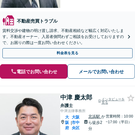
不動産売買トラブル
賃料交渉や建物の明け渡し請求、不動産相続など幅広く対応いたしま
す。不動産オーナー、入居者側問わずご相談をお受けしておりますの
で、お困りの際は一度お問い合わせください。
料金表を見る
電話でお問い合わせ
メールでお問い合わせ
中津 慶太郎
インタビューを
見る
弁護士
中津法律事務所
北浜駅
か
営業時間：10:00
大
大阪
~17:00（平日）
阪
市中
ら徒歩2
|
府
央区
分