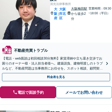
清光法律事務所
大阪梅田駅
営業時間：09:30
大
大阪
~18:00（平日）
阪
市北
から徒歩2
|
府
区
分
不動産売買トラブル
【電話・web面談は初回相談30分無料】家賃滞納や立ち退き交渉でお
困りのオーナー様・法人担当者様へ。建築請負、建物明渡しのトラブ
ルなど、不動産問題は当事務所にお任せを。スポット相談、顧問契約
の柔軟な対応が可能です。
料金表を見る
電話で面談予約
メールでお問い合わせ