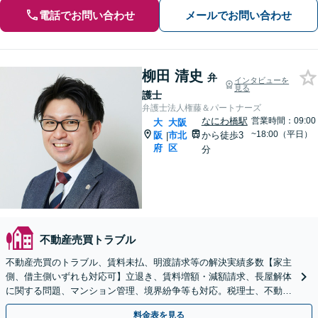
電話でお問い合わせ
メールでお問い合わせ
柳田 清史
弁
インタビューを
見る
護士
弁護士法人権藤＆パートナーズ
なにわ橋駅
営業時間：09:00
大
大阪
~18:00（平日）
阪
市北
から徒歩3
|
府
区
分
不動産売買トラブル
不動産売買のトラブル、賃料未払、明渡請求等の解決実績多数【家主
側、借主側いずれも対応可】立退き、賃料増額・減額請求、長屋解体
に関する問題、マンション管理、境界紛争等も対応。税理士、不動産
鑑定士等専門士業とも連携しトータルサポート！
料金表を見る