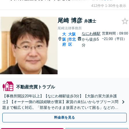
412件中 1-30件を表示
尾崎 博彦
弁護士
尾崎法律事務所
なにわ橋駅
営業時間：09:00
大
大阪
~21:00（平日）
阪
市北
から徒歩5
|
府
区
分
不動産売買トラブル
【事務所開設20年以上】【なにわ橋駅徒歩3分】【大阪の実力派弁護
士】【オーナー側の相談経験が豊富】家賃の未払いからサブリース問
題まで幅広く対応。「部屋をそのまま放置されていて困る」などの問
題も法的手段で速やかに対処します。
料金表を見る