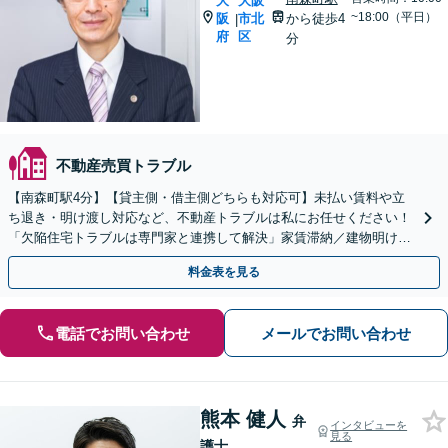
大
大阪
~18:00（平日）
阪
市北
から徒歩4
|
府
区
分
不動産売買トラブル
【南森町駅4分】【貸主側・借主側どちらも対応可】未払い賃料や立
ち退き・明け渡し対応など、不動産トラブルは私にお任せください！
「欠陥住宅トラブルは専門家と連携して解決」家賃滞納／建物明け渡
し／賃料の増額・減額／欠陥住宅【休日・夜間面談可】
料金表を見る
電話でお問い合わせ
メールでお問い合わせ
熊本 健人
弁
インタビューを
見る
護士