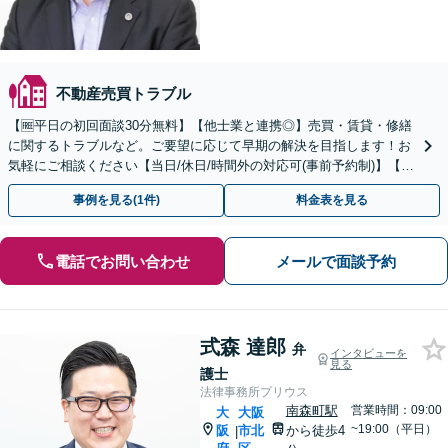
不動産売買トラブル
【🆓平日の初回面談30分無料】【他士業と連携◎】売買・賃貸・修繕
に関するトラブルなど。ご要望に応じて早期の解決を目指します！お
気軽にご相談ください【当日/休日/時間外の対応可(事前予約制)】【大
阪メトロ堺筋線北浜駅7分】
事例を見る(1件)
料金表を見る
電話でお問い合わせ
メールで面談予約
式森 達郎
弁
インタビューを
見る
護士
法律事務所プリウス
南森町駅
営業時間：09:00
大
大阪
~19:00（平日）
阪
市北
から徒歩4
|