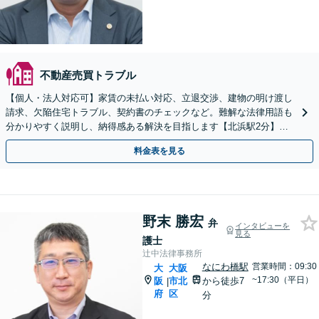
不動産売買トラブル
【個人・法人対応可】家賃の未払い対応、立退交渉、建物の明け渡し
請求、欠陥住宅トラブル、契約書のチェックなど。難解な法律用語も
分かりやすく説明し、納得感ある解決を目指します【北浜駅2分】
【夜間・休日相談OK】
料金表を見る
野末 勝宏
弁
インタビューを
見る
護士
辻中法律事務所
なにわ橋駅
営業時間：09:30
大
大阪
~17:30（平日）
阪
市北
から徒歩7
|
府
区
分