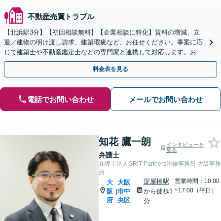
不動産売買トラブル
【北浜駅3分】【初回相談無料】【企業相談に特化】賃料の増減、立
退／建物の明け渡し請求、建築瑕疵など、お任せください。事案に応
じて建築士や不動産鑑定士などの専門家と連携して対応します。お気
軽にご相談ください。【電話相談可】【夜間・土日対応可】
料金表を見る
電話でお問い合わせ
メールでお問い合わせ
知花 鷹一朗
インタビューを
見る
弁護士
弁護士法人GRiT Partners法律事務所 大阪事務
所
淀屋橋駅
営業時間：10:00
大
大阪
~17:00（平日）
阪
市中
から徒歩1
|
府
央区
分