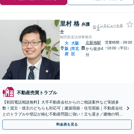
里村 格
弁護
インタビューを見
る
士
梅田新道法律事務所
北新地駅
営業時間：09:00
大
大阪
~18:00（平日）
阪
市北
から徒歩4
|
府
区
分
不動産売買トラブル
【初回電話相談無料】大手不動産会社からのご相談案件など実績多
数！貸主・借主のどちらも対応可｜建築瑕疵・住宅瑕疵｜不動産会社
とのトラブルや登記が絡む不動産問題に強い！立ち退き／建物の明け
渡し請求【Zooｍ相談可】【大阪天満宮駅すぐ】
料金表を見る