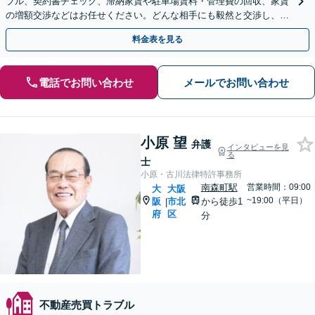
ブル、契約書チェック、滞納家賃や駐車場賃料・管理費の回収、家賃
の増額交渉などはお任せください。どんな相手にも毅然と交渉し、迅
速かつ円満な解決を目指します【夜間／休日相談対応可】
料金表を見る
電話でお問い合わせ
メールでお問い合わせ
小原 望
弁護
インタビューを見
る
士
小原・古川法律特許事務所
南森町駅
営業時間：09:00
大
大阪
~19:00（平日）
阪
市北
から徒歩1
|
府
区
分
不動産売買トラブル