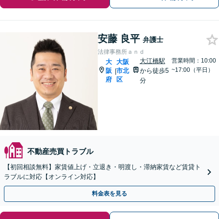
安藤 良平
弁護士
法律事務所ａｎｄ
大江橋駅
営業時間：10:00
大
大阪
~17:00（平日）
阪
市北
から徒歩5
|
府
区
分
不動産売買トラブル
【初回相談無料】家賃値上げ・立退き・明渡し・滞納家賃など賃貸ト
ラブルに対応【オンライン対応】
料金表を見る