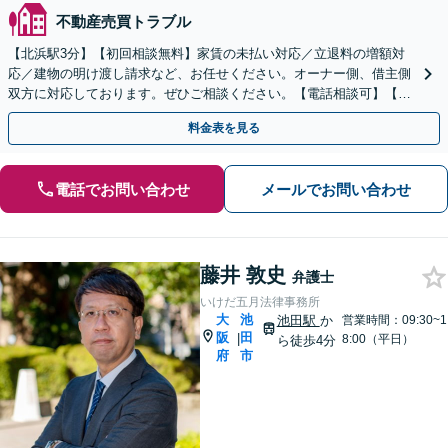
不動産売買トラブル
【北浜駅3分】【初回相談無料】家賃の未払い対応／立退料の増額対
応／建物の明け渡し請求など、お任せください。オーナー側、借主側
双方に対応しております。ぜひご相談ください。【電話相談可】【メ
ール相談可】【ビデオ相談可】
料金表を見る
電話でお問い合わせ
メールでお問い合わせ
藤井 敦史
弁護士
いけだ五月法律事務所
大
池
池田駅
か
営業時間：09:30~1
阪
田
|
8:00（平日）
ら徒歩4分
府
市