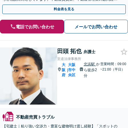
も多くあります。ぜひご相談ください。
料金表を見る
電話でお問い合わせ
メールでお問い合わせ
田頭 拓也
弁護士
至道法律事務所
北浜駅
か
営業時間：09:00
大
大阪
~21:00（平日）
阪
市中
ら徒歩2
|
府
央区
分
不動産売買トラブル
【宅建士｜粘り強い交渉力・豊富な建物明け渡し経験】「スポットの