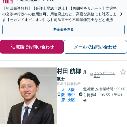
【初回面談無料】【弁護士歴20年以上】【再開発をサポート】立退料
の交渉や行政への使用許可、用途廃止など、高度な業務にも対応しま
す【セカンドオピニオンにも】司法書士や不動産鑑定士などと連携。
農地や山林などもお任せください【枚方市駅6分】
料金表を見る
電話でお問い合わせ
メールでお問い合わせ
村田 航椰
弁
インタビューを
見る
護士
蒼星法律事務所
北浜駅
か
営業時間：09:00
大
大阪
~20:00（平日）
阪
市中
ら徒歩4
|
府
央区
分