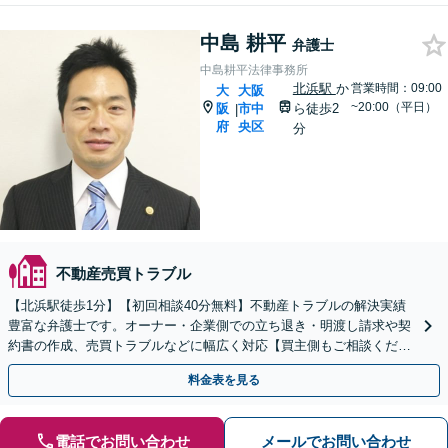
中島 耕平
弁護士
中島耕平法律事務所
北浜駅
か
営業時間：09:00
大
大阪
~20:00（平日）
阪
市中
ら徒歩2
|
府
央区
分
不動産売買トラブル
【北浜駅徒歩1分】【初回相談40分無料】不動産トラブルの解決実績
豊富な弁護士です。オーナー・企業側での立ち退き・明渡し請求や契
約書の作成、売買トラブルなどに幅広く対応【買主側もご相談くださ
い】欠陥住宅のお困りごとに対応します【土日祝相談可】
料金表を見る
電話でお問い合わせ
メールでお問い合わせ