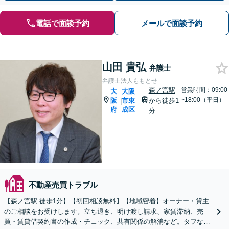
電話で面談予約
メールで面談予約
山田 貴弘
弁護士
弁護士法人ももとせ
森ノ宮駅
営業時間：09:00
大
大阪
~18:00（平日）
阪
市東
から徒歩1
|
府
成区
分
不動産売買トラブル
【森ノ宮駅 徒歩1分】【初回相談無料】【地域密着】オーナー・貸主
のご相談をお受けします。立ち退き、明け渡し請求、家賃滞納、売
買・賃貸借契約書の作成・チェック、共有関係の解消など。タフな交