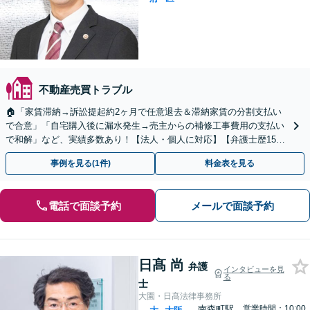
不動産売買トラブル
🏠「家賃滞納→訴訟提起約2ヶ月で任意退去＆滞納家賃の分割支払い
で合意」「自宅購入後に漏水発生→売主からの補修工事費用の支払い
で和解」など、実績多数あり！【法人・個人に対応】【弁護士歴15年
以上】【東梅田駅徒歩10分】【初回相談30分無料】
事例を見る(1件)
料金表を見る
電話で面談予約
メールで面談予約
日髙 尚
弁護
インタビューを見
る
士
大園・日髙法律事務所
南森町駅
営業時間：10:00