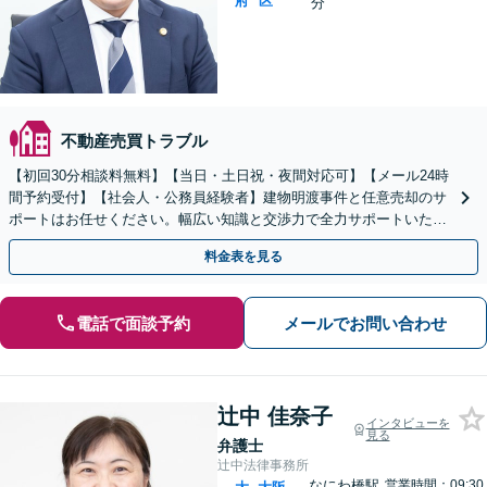
府
区
分
不動産売買トラブル
【初回30分相談料無料】【当日・土日祝・夜間対応可】【メール24時
間予約受付】【社会人・公務員経験者】建物明渡事件と任意売却のサ
ポートはお任せください。幅広い知識と交渉力で全力サポートいたし
ます。【完全個室】【南森町駅3分】
料金表を見る
電話で面談予約
メールでお問い合わせ
辻中 佳奈子
インタビューを
見る
弁護士
辻中法律事務所
なにわ橋駅
営業時間：09:30