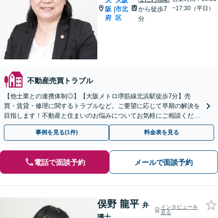
大
大阪
~17:30（平日）
阪
市北
から徒歩7
|
府
区
分
不動産売買トラブル
【他士業との連携体制◎】【大阪メトロ堺筋線北浜駅徒歩7分】売
買・賃貸・修理に関するトラブルなど。ご要望に応じて早期の解決を
目指します！不動産と住まいのお悩みについてお気軽にご相談くださ
い【当日/休日/時間外の対応可(事前予約制)】
事例を見る(1件)
料金表を見る
電話で面談予約
メールで面談予約
俣野 龍平
弁
インタビューを
見る
護士