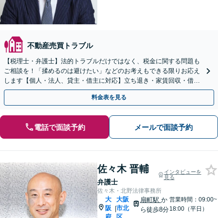
不動産売買トラブル
【税理士・弁護士】法的トラブルだけではなく、税金に関する問題も
ご相談を！「揉めるのは避けたい」などのお考えもできる限りお応え
します【個人・法人、貸主・借主に対応】立ち退き・家賃回収・借地
借家・不動産売買など【Google口コミ高評価⭐️】
料金表を見る
電話で面談予約
メールで面談予約
佐々木 晋輔
インタビューを
見る
弁護士
佐々木・北野法律事務所
大
大阪
扇町駅
か
営業時間：09:00~
阪
市北
|
18:00（平日）
ら徒歩8分
府
区