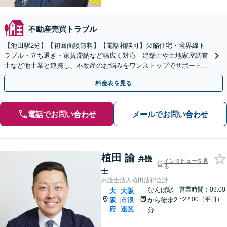
不動産売買トラブル
【池田駅2分】【初回面談無料】【電話相談可】欠陥住宅・境界線ト
ラブル・立ち退き・家賃滞納など幅広く対応｜建築士や土地家屋調査
士など他士業と連携し、不動産のお悩みをワンストップでサポートし
ます【休日・夜間対応可】
料金表を見る
電話でお問い合わせ
メールでお問い合わせ
植田 諭
弁護
インタビューを見
る
士
弁護士法人植田法律会計
なんば駅
営業時間：09:00
大
大阪
~22:00（平日）
阪
市浪
から徒歩2
|
府
速区
分