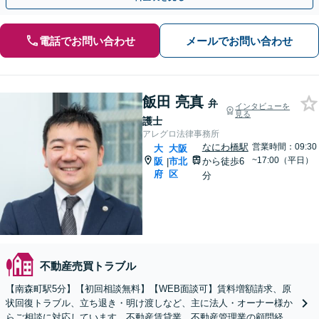
電話でお問い合わせ
メールでお問い合わせ
飯田 亮真
弁
インタビューを
見る
護士
アレグロ法律事務所
なにわ橋駅
営業時間：09:30
大
大阪
~17:00（平日）
阪
市北
から徒歩6
|
府
区
分
不動産売買トラブル
【南森町駅5分】【初回相談無料】【WEB面談可】賃料増額請求、原
状回復トラブル、立ち退き・明け渡しなど、主に法人・オーナー様か
らご相談に対応しています。不動産賃貸業、不動産管理業の顧問経験