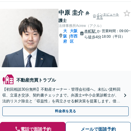
中原 圭介
弁
インタビューを
見る
護士
法律事務所Acrew（アクル）
大
大阪
本町駅
か
営業時間：09:00~
阪
市西
|
18:00（平日）
ら徒歩4分
府
区
不動産売買トラブル
【初回相談30分無料】不動産オーナー・管理会社様へ。未払い賃料回
収、立退き交渉、契約書チェックまで。弁護士×中小企業診断士が、
法的リスク除去と「収益性」を両立させる解決策を提案します。借り
る側のトラブルも対応可能。
料金表を見る
電話で面談予約
メールで面談予約