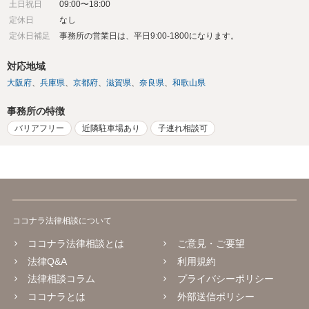
土日祝日
09:00〜18:00
定休日
なし
定休日補足
事務所の営業日は、平日9:00-1800になります。
対応地域
大阪府
兵庫県
京都府
滋賀県
奈良県
和歌山県
事務所の特徴
バリアフリー
近隣駐車場あり
子連れ相談可
ココナラ法律相談について
ココナラ法律相談とは
ご意見・ご要望
法律Q&A
利用規約
法律相談コラム
プライバシーポリシー
ココナラとは
外部送信ポリシー