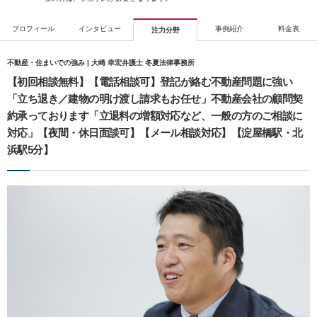
プロフィール
インタビュー
事例紹介
料金表
注力分野
不動産・住まいでの強み | 大崎 幸宏弁護士 冬夏法律事務所
【初回相談無料】【電話相談可】登記が絡む不動産問題に強い
「立ち退き／建物の明け渡し請求もお任せ」不動産会社の顧問契
約承っております「立退料の増額対応など、一般の方のご相談に
対応」【夜間・休日面談可】【メール相談対応】【淀屋橋駅・北
浜駅5分】