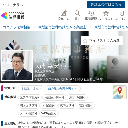
弁護士の方はこちら
ココナラへ
投稿する
探す
閲覧履歴
マイリスト
ログイン
ココナラ法律相談
大阪府で法律相談できる弁護士
大阪市で法律相談で
マイリストに入れる
おおさき たかひろ
大崎 幸宏
弁護士
冬夏法律事務所
淀屋橋駅
大阪府
大阪市中央区北浜2-1-23 日本文化会館ビル9階
注力分野
不動産・住まい
他の注力分野を表示
対応体制
法テラス利用可
分割払い利用可
後払い利用可
初回面談無料
休日面談可
夜間面談可
電話相談可
メール相談可
WEB面談可
後払いをご希望の方は、事案によりますので要相談。夜間・休日の面談をご希
注意補足
望の方は、事前予約が必要となります。