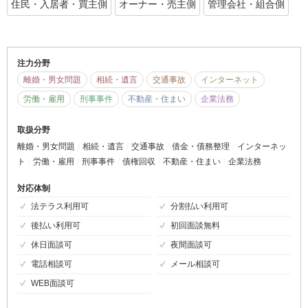
住民・入居者・買主側
オーナー・売主側
管理会社・組合側
注力分野
離婚・男女問題
相続・遺言
交通事故
インターネット
労働・雇用
刑事事件
不動産・住まい
企業法務
取扱分野
離婚・男女問題
相続・遺言
交通事故
借金・債務整理
インターネッ
ト
労働・雇用
刑事事件
債権回収
不動産・住まい
企業法務
対応体制
法テラス利用可
分割払い利用可
後払い利用可
初回面談無料
休日面談可
夜間面談可
電話相談可
メール相談可
WEB面談可