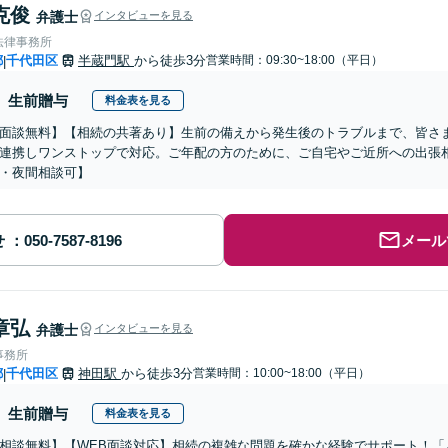
克俊
弁護士
インタビューを見る
法律事務所
都
千代田区
半蔵門駅
から徒歩3分
営業時間：09:30~18:00（平日）
|
生前贈与
料金表を見る
面談無料】【相続の共著あり】生前の備えから発生後のトラブルまで、皆さ
連携しワンストップで対応。ご年配の方のために、ご自宅やご近所への出張
・夜間相談可】
せ
メール
章弘
弁護士
インタビューを見る
事務所
都
千代田区
神田駅
から徒歩3分
営業時間：10:00~18:00（平日）
|
生前贈与
料金表を見る
相談無料】【WEB面談対応】相続の複雑な問題を確かな経験でサポート！「