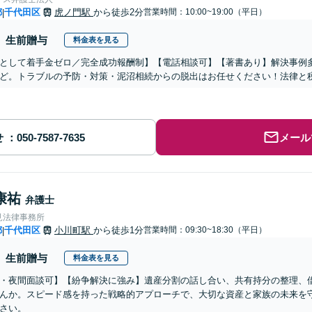
都
千代田区
虎ノ門駅
から徒歩2分
営業時間：10:00~19:00（平日）
|
生前贈与
料金表を見る
として着手金ゼロ／完全成功報酬制】【電話相談可】【著書あり】解決事例多
ど。トラブルの予防・対策・泥沼相続からの脱出はお任せください！法律と
せ
メール
康祐
弁護士
見法律事務所
都
千代田区
小川町駅
から徒歩1分
営業時間：09:30~18:30（平日）
|
生前贈与
料金表を見る
・夜間面談可】【紛争解決に強み】遺産分割の話し合い、共有持分の整理、
んか。スピード感を持った戦略的アプローチで、大切な資産と家族の未来を
さい。