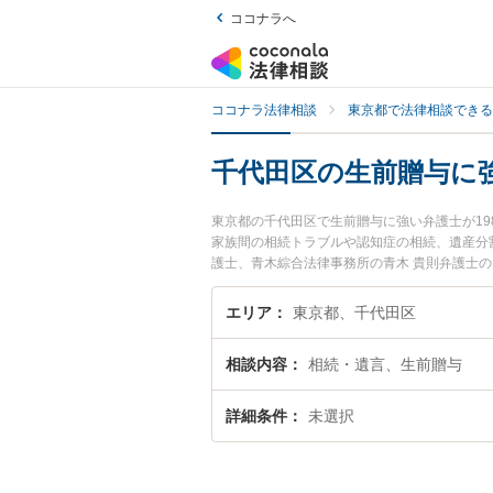
ココナラへ
ココナラ法律相談
東京都で法律相談できる
千代田区の生前贈与に
東京都の千代田区で生前贈与に強い弁護士が1
家族間の相続トラブルや認知症の相続、遺産分
護士、青木綜合法律事務所の青木 貴則弁護士
に弁護士に相談したい』『生前贈与のトラブル
などでお困りの相談者さんにおすすめです。
エリア
東京都、千代田区
相談内容
相続・遺言、生前贈与
詳細条件
未選択