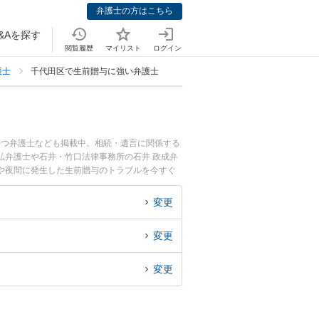
弁護士の方はこちら
&Aを探す
閲覧履歴
マイリスト
ログイン
護士
千代田区で生前贈与に強い弁護士
持つ弁護士なども掲載中。相続・遺言に関係する
弘弁護士や石井・竹口法律事務所の石井 政成弁
や夜間に発生した生前贈与のトラブルを今すぐ
談できる千代田区内の弁護士に相談予約したい』
変更
変更
変更