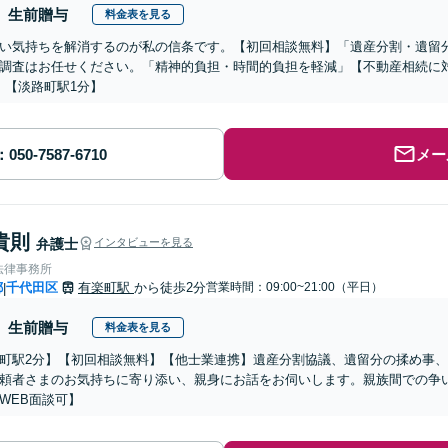
生前贈与
料金表を見る
い気持ちを解消するのが私の信条です。【初回相談無料】「遺産分割・遺留
調査はお任せください。「精神的負担・時間的負担を軽減」【不動産相続に
】【淡路町駅1分】
メー
貴則
弁護士
インタビューを見る
法律事務所
都
千代田区
有楽町駅
から徒歩2分
営業時間：09:00~21:00（平日）
|
生前贈与
料金表を見る
町駅2分】【初回相談無料】【他士業連携】遺産分割協議、遺留分の揉め事
頼者さまのお気持ちに寄り添い、親身にお話をお伺いします。親族間での争
WEB面談可】