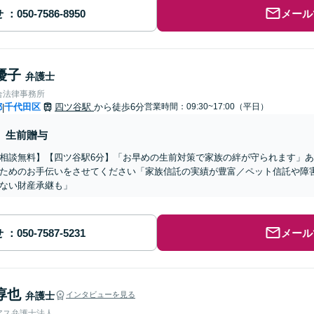
せ
メール
優子
弁護士
合法律事務所
都
千代田区
四ツ谷駅
から徒歩6分
営業時間：09:30~17:00（平日）
|
生前贈与
相談無料】【四ツ谷駅6分】「お早めの生前対策で家族の絆が守られます」
ためのお手伝いをさせてください「家族信託の実績が豊富／ペット信託や障
ない財産承継も」
せ
メール
淳也
弁護士
インタビューを見る
アス弁護士法人