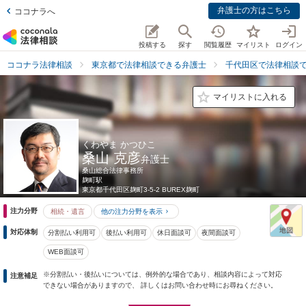
弁護士の方はこちら
ココナラへ
投稿する
探す
閲覧履歴
マイリスト
ログイン
ココナラ法律相談
東京都で法律相談できる弁護士
千代田区で法律相談
マイリストに入れる
くわやま かつひこ
桑山 克彦
弁護士
桑山総合法律事務所
麹町駅
東京都
千代田区麹町3-5-2 BUREX麹町
注力分野
相続・遺言
他の注力分野を表示
対応体制
分割払い利用可
後払い利用可
休日面談可
夜間面談可
WEB面談可
※分割払い・後払いについては、例外的な場合であり、相談内容によって対応
注意補足
できない場合がありますので、 詳しくはお問い合わせ時にお尋ねください。