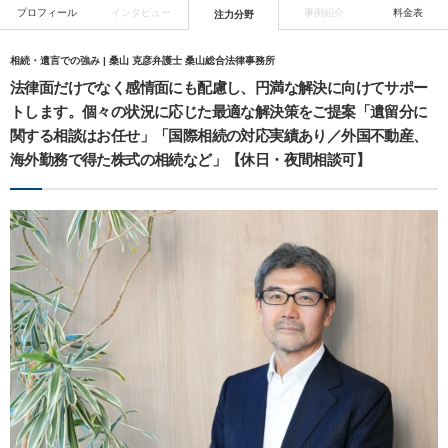
プロフィール
インタビュー
事例紹介
料金表
注力分野
相続・遺言での強み | 桑山 克彦弁護士 桑山総合法律事務所
法律面だけでなく感情面にも配慮し、円満な解決に向けてサポー
トします。個々の状況に応じた最適な解決策をご提案「遺留分に
関する相談はお任せ」「国際相続の対応実績あり／外国不動産、
海外勤務で得た株式の相続など」【休日・夜間相談可】