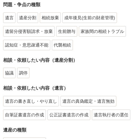
問題・争点の種類
遺言
遺産分割
相続放棄
成年後見(生前の財産管理)
遺留分侵害額請求・放棄
生前贈与
家族間の相続トラブル
認知症・意思疎通不能
代襲相続
相談・依頼したい内容（遺産分割）
協議
調停
相談・依頼したい内容（遺言）
遺言の書き直し・やり直し
遺言の真偽鑑定・遺言無効
自筆証書遺言の作成
公正証書遺言の作成
遺言執行者の選任
遺産の種類