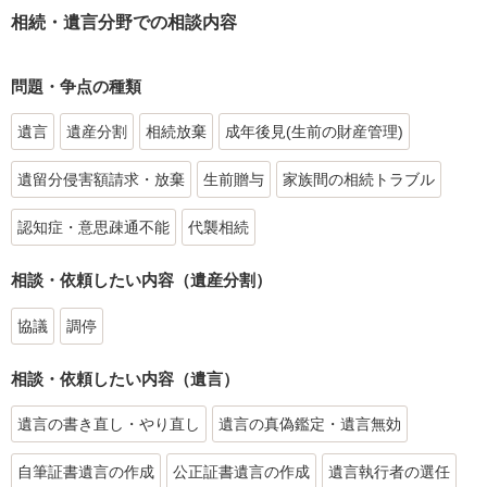
相続・遺言分野での相談内容
問題・争点の種類
遺言
遺産分割
相続放棄
成年後見(生前の財産管理)
遺留分侵害額請求・放棄
生前贈与
家族間の相続トラブル
認知症・意思疎通不能
代襲相続
相談・依頼したい内容（遺産分割）
協議
調停
相談・依頼したい内容（遺言）
遺言の書き直し・やり直し
遺言の真偽鑑定・遺言無効
自筆証書遺言の作成
公正証書遺言の作成
遺言執行者の選任