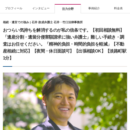
プロフィール
インタビュー
事例紹介
料金表
注力分野
相続・遺言での強み | 石井 政成弁護士 石井・竹口法律事務所
おつらい気持ちを解消するのが私の信条です。【初回相談無料】
「遺産分割・遺留分侵害額請求に強い弁護士」難しい手続き・調
査はお任せください。「精神的負担・時間的負担を軽減」【不動
産相続に対応】【夜間・休日面談可】【出張相談OK】【淡路町駅
1分】