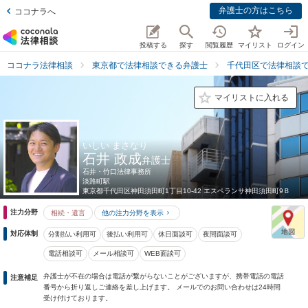
弁護士の方はこちら
ココナラへ
投稿する
探す
閲覧履歴
マイリスト
ログイン
ココナラ法律相談
東京都で法律相談できる弁護士
千代田区で法律相談
マイリストに入れる
いしい まさなり
石井 政成
弁護士
石井・竹口法律事務所
淡路町駅
東京都
千代田区神田須田町1丁目10-42 エスペランサ神田須田町9Ｂ
注力分野
相続・遺言
他の注力分野を表示
対応体制
分割払い利用可
後払い利用可
休日面談可
夜間面談可
電話相談可
メール相談可
WEB面談可
弁護士が不在の場合は電話が繋がらないことがございますが、携帯電話の電話
注意補足
番号から折り返しご連絡を差し上げます。 メールでのお問い合わせは24時間
受け付けております。