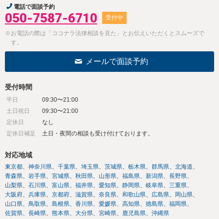
電話で面談予約
050-7587-6710
受付中
※お電話の際は「ココナラ法律相談を見た」とお伝えいただくとスムーズで
す。
メールで面談予約
受付時間
平日
09:30〜21:00
土日祝日
09:30〜21:00
定休日
なし
定休日補足
土日・夜間の相談も受け付けております。
対応地域
東京都
神奈川県
千葉県
埼玉県
茨城県
栃木県
群馬県
北海道
青森県
岩手県
宮城県
秋田県
山形県
福島県
新潟県
長野県
山梨県
石川県
富山県
福井県
愛知県
静岡県
岐阜県
三重県
大阪府
兵庫県
京都府
滋賀県
奈良県
和歌山県
広島県
岡山県
山口県
鳥取県
島根県
香川県
愛媛県
高知県
徳島県
福岡県
佐賀県
長崎県
熊本県
大分県
宮崎県
鹿児島県
沖縄県