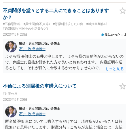
不貞関係を堂々とする二人にできることはあります
か？
#不倫慰謝料
#異性関係(不貞等)
#慰謝料請求したい側
#離婚書類作成
#婚姻費用(別居中の生活費など)
2023年5月23日
役にたった
2
離婚・男女問題に強い弁護士
石井 政成
弁護士
よそら様 弁護士の石井と申します。 よそら様の目的等がわからないの
で、弁護士に直接お話された方が良いとおもわれます。 内容証明を送
るとしても、それが目的に合致するかわかりませんので。 ご参考にな
れば幸いです。
不倫による別居後の車購入について
#財産分与
2023年5月20日
離婚・男女問題に強い弁護士
石井 政成
弁護士
匿名希望様 車について→購入するだけでは、現住所がわかることは特
段無いと思料いたします。 財産分与→こちらが支払う場合には、支払