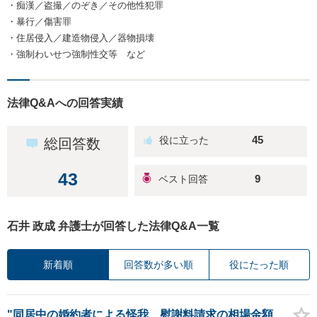
・痴漢／盗撮／のぞき／その他性犯罪
・暴行／傷害罪
・住居侵入／建造物侵入／器物損壊
・強制わいせつ強制性交等 など
法律Q&Aへの回答実績
45
総回答数
43
9
石井 政成 弁護士が回答した法律Q&A一覧
新着順
回答数が多い順
役にたった順
"同居中の婚約者による怪我、慰謝料請求の相場金額