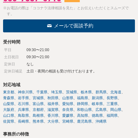
※お電話の際は「ココナラ法律相談を見た」とお伝えいただくとスムーズで
す。
メールで面談予約
受付時間
平日
09:30〜21:00
土日祝日
09:30〜21:00
定休日
なし
定休日補足
土日・夜間の相談も受け付けております。
対応地域
東京都
神奈川県
千葉県
埼玉県
茨城県
栃木県
群馬県
北海道
青森県
岩手県
宮城県
秋田県
山形県
福島県
新潟県
長野県
山梨県
石川県
富山県
福井県
愛知県
静岡県
岐阜県
三重県
大阪府
兵庫県
京都府
滋賀県
奈良県
和歌山県
広島県
岡山県
山口県
鳥取県
島根県
香川県
愛媛県
高知県
徳島県
福岡県
佐賀県
長崎県
熊本県
大分県
宮崎県
鹿児島県
沖縄県
事務所の特徴