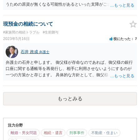
うための原資が無くなる可能性があるといった支障がございます。 ご
参考になれば幸いです。
現預金の相続について
#家族間の相続トラブル
#生前贈与
2023年5月16日
役にたった
7
石井 政成
弁護士
弁護士の石井と申します。 御父様が存命なのであれば、御父様の銀行
口座に関する通帳等を再発行し、相手に利用させないようにするのが
一つの方策かと存じます。 具体的な方針として、御父様の状況等を知
る必要がございますので、直接弁護士に相談なさることをお勧めいた
します。 ご参考になれば幸いです。
もっとみる
注力分野
離婚・男女問題
相続・遺言
刑事事件
不動産・住まい