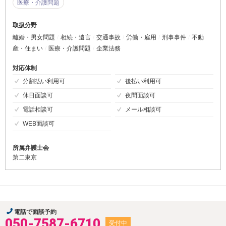
医療・介護問題
取扱分野
離婚・男女問題
相続・遺言
交通事故
労働・雇用
刑事事件
不動
産・住まい
医療・介護問題
企業法務
対応体制
分割払い利用可
後払い利用可
休日面談可
夜間面談可
電話相談可
メール相談可
WEB面談可
所属弁護士会
第二東京
電話で面談予約
050-7587-6710
受付中