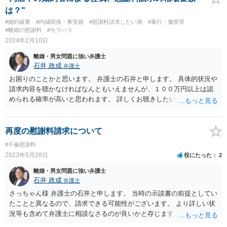
は？"
#婚約破棄
#内縁関係・事実婚
#慰謝料請求したい側
#暴行・傷害罪
#離婚の慰謝料
#モラハラ
2024年2月10日
離婚・男女問題に強い弁護士
石井 政成
弁護士
お困りのことかと思います。 弁護士の石井と申します。 具体的状況や
請求内容を聴かなければなんともいえませんが、１００万円以上は認
められる確率が高いと思われます。 詳しくお聴きしたい場合には、別
途ご連絡いただけますと幸いです。
再度の慰謝料請求について
#不倫慰謝料
2023年5月28日
役にたった
2
離婚・男女問題に強い弁護士
石井 政成
弁護士
さっちゃん様 弁護士の石井と申します。 当時の示談書の前提としてい
たことと異なるので、請求できる可能性がございます。 より詳しい状
況等も含めて弁護士に相談なさるのが良いかと存じます。 ご参考にな
れば幸いです。