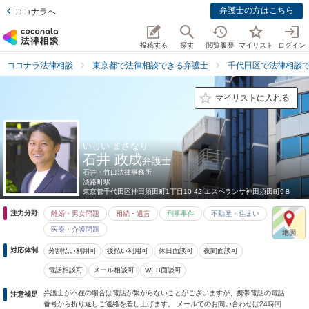
弁護士の方はこちら
ココナラへ
投稿する
探す
閲覧履歴
マイリスト
ログイン
ココナラ法律相談
東京都で法律相談できる弁護士
千代田区で法律相談
マイリストに入れる
いしい まさなり
石井 政成
弁護士
石井・竹口法律事務所
淡路町駅
東京都
千代田区神田須田町1丁目10-42 エスペランサ神田須田町9Ｂ
注力分野
離婚・男女問題
相続・遺言
刑事事件
不動産・住まい
医療・介護問題
対応体制
分割払い利用可
後払い利用可
休日面談可
夜間面談可
電話相談可
メール相談可
WEB面談可
弁護士が不在の場合は電話が繋がらないことがございますが、携帯電話の電話
注意補足
番号から折り返しご連絡を差し上げます。 メールでのお問い合わせは24時間