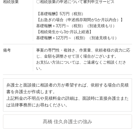
相続放棄
〇相続放棄の申述について審判申立サービス
【基礎報酬】5万円（税別）
【お急ぎの場合（申述残存期間が1か月以内合）】
基礎報酬＋3万円～（税別）（別途見積もり）
【相続発生から3か月以上経過】
基礎報酬＋12万円～（税別）（別途見積もり）
備考
事案の専門性・複雑さ、作業量、依頼者様の資力に応
じ、金額を調整させて頂く場合がございます。
お支払い方法については、ご遠慮なくご相談くださ
い。
弁護士と面談後に相談者の方が希望すれば、依頼する場合の見積
書を弁護士が作成します。
上記料金の不明点や見積料金の詳細は、面談時に直接弁護士また
は法律事務所にお尋ねください。
髙橋 佳久弁護士の強み