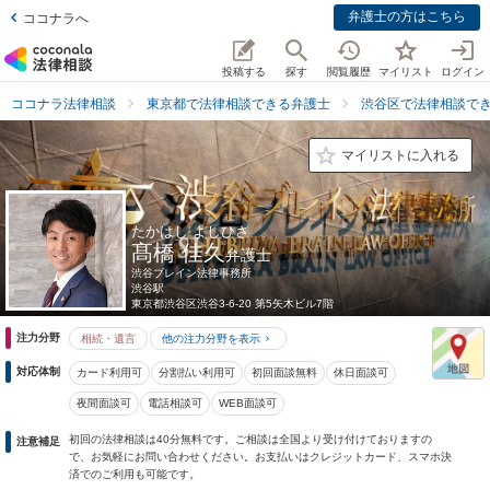
弁護士の方はこちら
ココナラへ
投稿する
探す
閲覧履歴
マイリスト
ログイン
ココナラ法律相談
東京都で法律相談できる弁護士
渋谷区で法律相談で
マイリストに入れる
たかはし よしひさ
髙橋 佳久
弁護士
渋谷ブレイン法律事務所
渋谷駅
東京都
渋谷区渋谷3-6-20 第5矢木ビル7階
注力分野
相続・遺言
他の注力分野を表示
対応体制
カード利用可
分割払い利用可
初回面談無料
休日面談可
夜間面談可
電話相談可
WEB面談可
初回の法律相談は40分無料です。ご相談は全国より受け付けておりますの
注意補足
で、お気軽にお問い合わせください。お支払いはクレジットカード、スマホ決
済でのご利用も可能です。