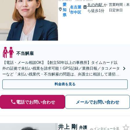
愛
丸の内駅
か
営業時間：本
名古屋
知
|
日定休日
ら徒歩1分
市中区
県
不当解雇
【電話・メール相談OK】【創立50年以上の事務所】タイムカード以
外の証拠で未払い残業を請求可能！GPS記録／業務日報／タコメータ
ーなど「未払い残業代・不当解雇の問題は、弁護士に相談して適切に
対処しましょう」【丸の内駅1分】【初回相談無料】
料金表を見る
電話でお問い合わせ
メールでお問い合わせ
井上 剛
弁護
インタビューを見