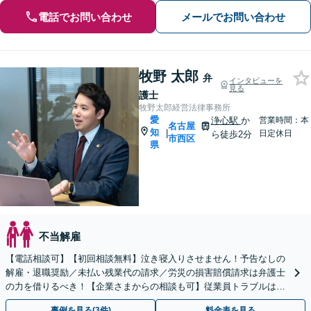
電話でお問い合わせ
メールでお問い合わせ
牧野 太郎
弁
インタビューを
見る
護士
牧野太郎経営法律事務所
愛
浄心駅
か
営業時間：本
名古屋
知
|
日定休日
ら徒歩2分
市西区
県
不当解雇
【電話相談可】【初回相談無料】泣き寝入りさせません！予告なしの
解雇・退職奨励／未払い残業代の請求／労災の損害賠償請求は弁護士
の力を借りるべき！【企業さまからの相談も可】従業員トラブルは、
慎重な対処が必要です【完全個室】【浄心駅2分】
事例を見る(3件)
料金表を見る