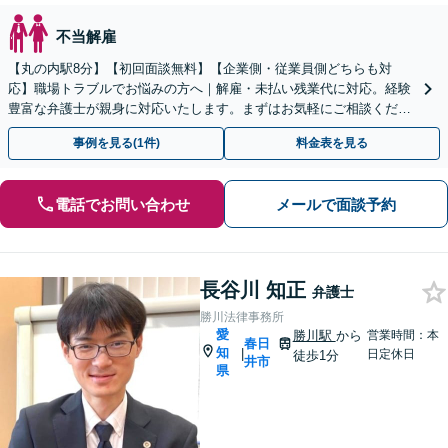
不当解雇
【丸の内駅8分】【初回面談無料】【企業側・従業員側どちらも対
応】職場トラブルでお悩みの方へ｜解雇・未払い残業代に対応。経験
豊富な弁護士が親身に対応いたします。まずはお気軽にご相談くださ
い。【土日・電話相談対応可】
事例を見る(1件)
料金表を見る
電話でお問い合わせ
メールで面談予約
長谷川 知正
弁護士
勝川法律事務所
愛
勝川駅
から
営業時間：本
春日
知
|
日定休日
徒歩1分
井市
県