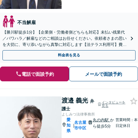
不当解雇
【勝川駅徒歩1分】【企業側・労働者側どちらも対応】未払い残業代
／パワハラ／解雇などのご相談はお任せください。依頼者さまの思い
を大切に、寄り添いながら真摯に対応します【法テラス利用可】費用
のお支払いに不安がある方も一度ご相談ください
料金表を見る
電話で面談予約
メールで面談予約
渡邉 義光
弁
インタビューを
見る
護士
よしみつ法律事務所
愛
丸の内駅
か
営業時間：本
名古屋
知
|
日定休日
ら徒歩5分
市中区
県