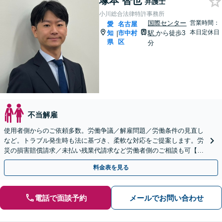
塚本 智也
弁護士
小川総合法律特許事務所
国際センター
営業時間：
愛
名古屋
本日定休日
知
市中村
駅
から徒歩3
|
県
区
分
不当解雇
使用者側からのご依頼多数。労働争議／解雇問題／労働条件の見直し
など。トラブル発生時も法に基づき、柔軟な対応をご提案します。労
災の損害賠償請求／未払い残業代請求など労働者側のご相談も可【休
日対応可能】【電話・WEB面談】
料金表を見る
電話で面談予約
メールでお問い合わせ