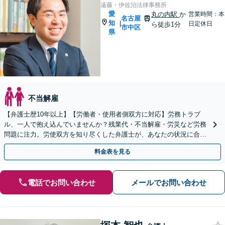
遠藤・伊佐治法律事務所
愛
丸の内駅
か
営業時間：本
名古屋
知
|
日定休日
ら徒歩1分
市中区
県
不当解雇
【弁護士歴10年以上】【労働者・使用者側双方に対応】労務トラブ
ル、一人で抱え込んでいませんか？残業代・不当解雇・労災など労務
問題に注力。労使双方を知り尽くした弁護士が、あなたの状況に合わ
せた柔軟な解決策をご提案します。【丸の内駅2分】
料金表を見る
電話でお問い合わせ
メールでお問い合わせ