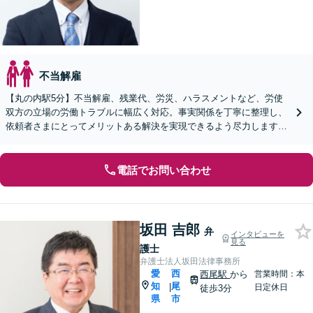
不当解雇
【丸の内駅5分】不当解雇、残業代、労災、ハラスメントなど、労使
双方の立場の労働トラブルに幅広く対応。事実関係を丁寧に整理し、
依頼者さまにとってメリットある解決を実現できるよう尽力します
【オンライン面談OK】【休日・夜間相談可】
電話でお問い合わせ
坂田 吉郎
弁
インタビューを
見る
護士
弁護士法人坂田法律事務所
愛
西
西尾駅
から
営業時間：本
知
尾
|
日定休日
徒歩3分
県
市