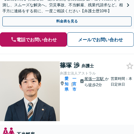
測し、スムーズな解決へ。労災事故、不当解雇、残業代請求など。相
手方に連絡をする前に、一度ご相談ください【弁護士歴10年】
料金表を見る
電話でお問い合わせ
メールでお問い合わせ
篠塚 渉
弁護士
弁護士法人アストラル
愛
一
尾張一宮駅
か
営業時間：本
知
宮
|
日定休日
ら徒歩2分
県
市