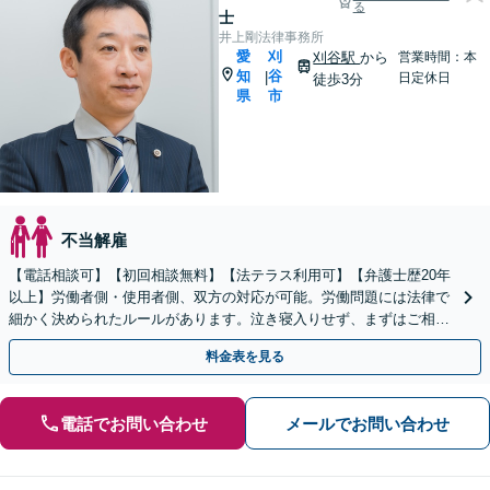
る
士
井上剛法律事務所
愛
刈
刈谷駅
から
営業時間：本
知
谷
|
日定休日
徒歩3分
県
市
不当解雇
【電話相談可】【初回相談無料】【法テラス利用可】【弁護士歴20年
以上】労働者側・使用者側、双方の対応が可能。労働問題には法律で
細かく決められたルールがあります。泣き寝入りせず、まずはご相談
を！【夜間・休日面談可】【完全個室】【刈谷駅3分】
料金表を見る
電話でお問い合わせ
メールでお問い合わせ