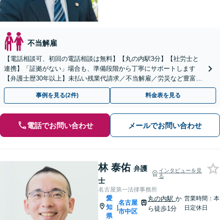
不当解雇
【電話相談可、初回の電話相談は無料】【丸の内駅3分】【社労士と
連携】「証拠がない」場合も、準備段階から丁寧にサポートします
【弁護士歴30年以上】未払い残業代請求／不当解雇／労災など豊富な
実績あり！労使双方の対応可能です【夜間休日対応】
事例を見る(2件)
料金表を見る
電話でお問い合わせ
メールでお問い合わせ
林 泰佑
弁護
インタビューを見
る
士
名古屋第一法律事務所
愛
丸の内駅
か
営業時間：本
名古屋
知
|
日定休日
ら徒歩1分
市中区
県