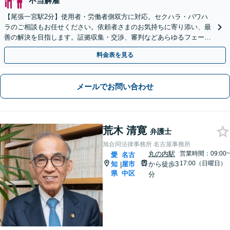
不当解雇
【尾張一宮駅2分】使用者・労働者側双方に対応。セクハラ・パワハ
ラのご相談もお任せください。依頼者さまのお気持ちに寄り添い、最
善の解決を目指します。証拠収集・交渉、審判などあらゆるフェーズ
に対応しています【オンライン面談OK（顧問契約後）】
料金表を見る
メールでお問い合わせ
荒木 清寛
弁護士
旭合同法律事務所 名古屋事務所
丸の内駅
営業時間：09:00~
愛
名古
17:00（日曜日）
知
屋市
から徒歩3
|
県
中区
分