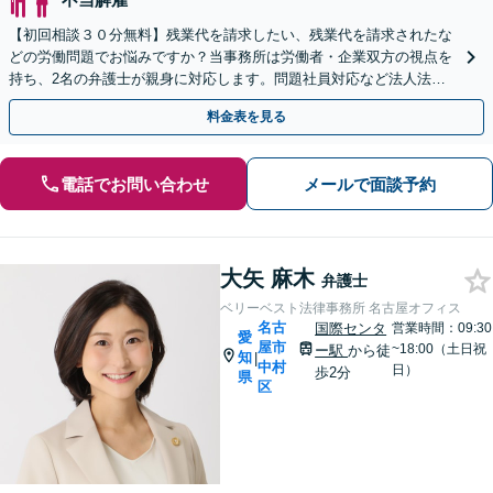
【初回相談３０分無料】残業代を請求したい、残業代を請求されたな
どの労働問題でお悩みですか？当事務所は労働者・企業双方の視点を
持ち、2名の弁護士が親身に対応します。問題社員対応など法人法務
もお任せを。LINEからの予約も可能です。
料金表を見る
電話でお問い合わせ
メールで面談予約
大矢 麻木
弁護士
ベリーベスト法律事務所 名古屋オフィス
名古
国際センタ
営業時間：09:30
愛
屋市
~18:00（土日祝
ー駅
から徒
知
|
中村
日）
歩2分
県
区