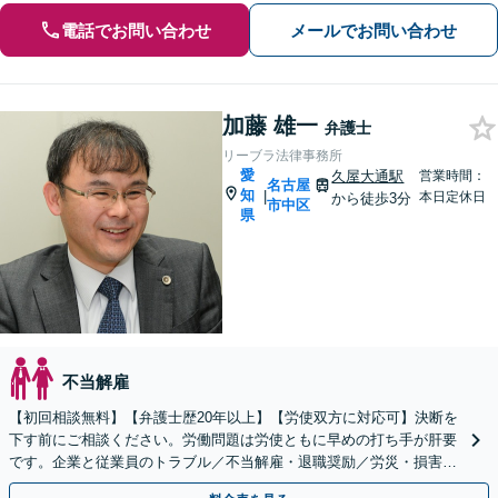
電話でお問い合わせ
メールでお問い合わせ
加藤 雄一
弁護士
リーブラ法律事務所
愛
久屋大通駅
営業時間：
名古屋
知
|
本日定休日
から徒歩3分
市中区
県
不当解雇
【初回相談無料】【弁護士歴20年以上】【労使双方に対応可】決断を
下す前にご相談ください。労働問題は労使ともに早めの打ち手が肝要
です。企業と従業員のトラブル／不当解雇・退職奨励／労災・損害賠
償請求など幅広く対応【久屋大通駅3分】