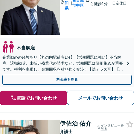
名古屋
知
|
日定休日
ら徒歩1分
市中区
県
不当解雇
企業勤めの経験あり【丸の内駅徒歩1分】【労働問題に強い】不当解
雇、退職勧奨、未払い残業代の請求など。労働問題は証拠集めが重要
です。権利を主張し、金額回収を粘り強く交渉！【法テラス可】【休
日・夜間の受付】【初回相談30分無料】
料金表を見る
電話でお問い合わせ
メールでお問い合わせ
伊佐治 佑介
インタビューを
見る
弁護士