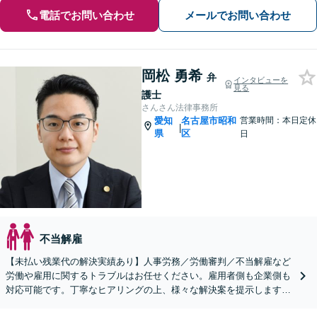
電話でお問い合わせ
メールでお問い合わせ
岡松 勇希
弁
インタビューを
見る
護士
さんさん法律事務所
愛知
名古屋市昭和
営業時間：本日定休
|
県
区
日
不当解雇
【未払い残業代の解決実績あり】人事労務／労働審判／不当解雇など
労働や雇用に関するトラブルはお任せください。雇用者側も企業側も
対応可能です。丁寧なヒアリングの上、様々な解決案を提示します
【ビデオ面談OK】【御器所駅／桜山駅徒歩14分】