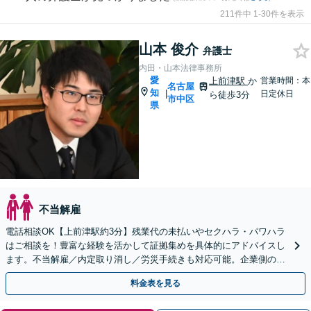
211件中 1-30件を表示
山本 俊介
弁護士
内田・山本法律事務所
愛
上前津駅
か
営業時間：本
名古屋
知
|
日定休日
ら徒歩3分
市中区
県
不当解雇
電話相談OK【上前津駅約3分】残業代の未払いやセクハラ・パワハラ
はご相談を！豊富な経験を活かして証拠集めを具体的にアドバイスし
ます。不当解雇／内定取り消し／労災手続きも対応可能。企業側のご
相談も対応可【初回相談無料】
料金表を見る