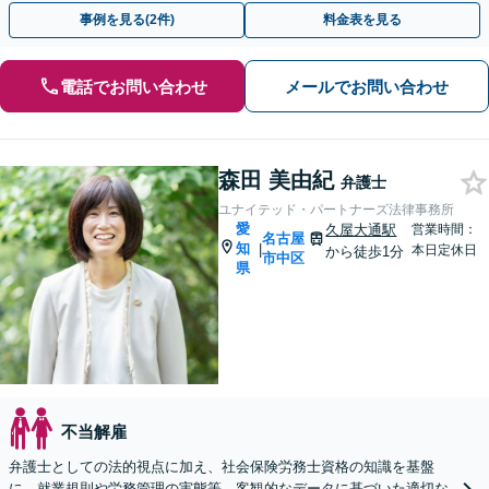
事例を見る(2件)
料金表を見る
電話でお問い合わせ
メールでお問い合わせ
森田 美由紀
弁護士
ユナイテッド・パートナーズ法律事務所
愛
久屋大通駅
営業時間：
名古屋
知
|
本日定休日
から徒歩1分
市中区
県
不当解雇
弁護士としての法的視点に加え、社会保険労務士資格の知識を基盤
に、就業規則や労務管理の実態等、客観的なデータに基づいた適切な