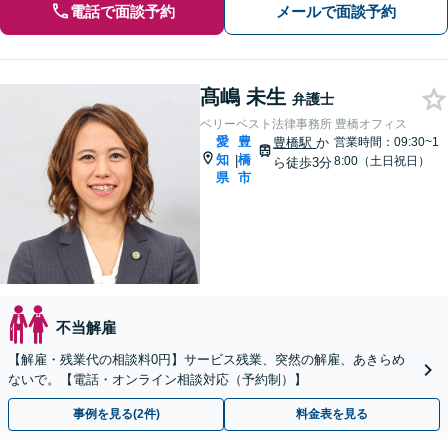
電話で面談予約
メールで面談予約
髙嶋 未生
弁護士
ベリーベスト法律事務所 豊橋オフィス
愛
豊
豊橋駅
か
営業時間：09:30~1
知
橋
|
8:00（土日祝日）
ら徒歩3分
県
市
不当解雇
【解雇・残業代の相談料0円】サービス残業、突然の解雇、あきらめ
ないで。【電話・オンライン相談対応（予約制）】
事例を見る(2件)
料金表を見る