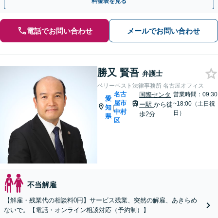
料金表を見る
電話でお問い合わせ
メールでお問い合わせ
勝又 賢吾
弁護士
ベリーベスト法律事務所 名古屋オフィス
名古
国際センタ
営業時間：09:30
愛
屋市
~18:00（土日祝
ー駅
から徒
知
|
中村
日）
歩2分
県
区
不当解雇
【解雇・残業代の相談料0円】サービス残業、突然の解雇、あきらめ
ないで。【電話・オンライン相談対応（予約制）】