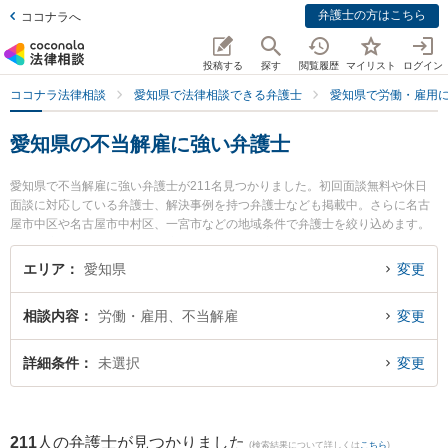
弁護士の方はこちら
ココナラへ
投稿する
探す
閲覧履歴
マイリスト
ログイン
ココナラ法律相談
愛知県で法律相談できる弁護士
愛知県で労働・雇用
愛知県の不当解雇に強い弁護士
愛知県で不当解雇に強い弁護士が211名見つかりました。初回面談無料や休日
面談に対応している弁護士、解決事例を持つ弁護士なども掲載中。さらに名古
屋市中区や名古屋市中村区、一宮市などの地域条件で弁護士を絞り込めます。
労働・雇用に関係する不当解雇や退職勧奨、内定取消等の細かな分野での絞り
込み検索もでき便利です。特に内田・山本法律事務所の山本 俊介弁護士やさん
エリア
愛知県
変更
さん法律事務所の岡松 勇希弁護士、牧野太郎経営法律事務所の牧野 太郎弁護士
のプロフィール情報や弁護士費用、強みなどが注目されています。『愛知県で
相談内容
労働・雇用、不当解雇
変更
土日や夜間に発生した不当解雇のトラブルを今すぐに弁護士に相談したい』
『不当解雇のトラブル解決の実績豊富な近くの弁護士を検索したい』『初回相
談無料で不当解雇を法律相談できる愛知県内の弁護士に相談予約したい』など
詳細条件
未選択
変更
でお困りの相談者さんにおすすめです。
211
人の弁護士が見つかりました
(検索結果について詳しくは
こちら
)