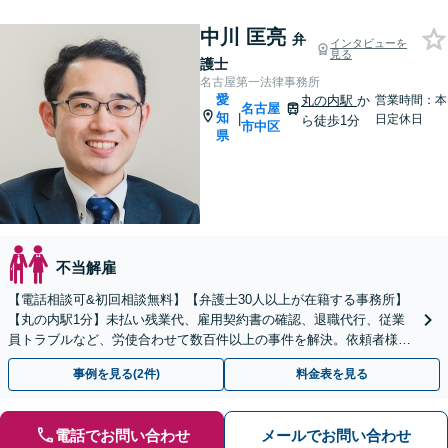
中川 匡亮
弁
インタビューを
見る
護士
名古屋第一法律事務所
愛
丸の内駅
か
営業時間：本
名古屋
知
|
日定休日
ら徒歩1分
市中区
県
不当解雇
【電話相談可&初回相談無料】【弁護士30人以上が在籍する事務所】
【丸の内駅1分】未払い残業代、雇用契約書の確認、退職代行、従業
員トラブルなど、労使合わせて数百件以上の事件を解決。依頼者様の
強い味方になります。残業代のセミナー講師の経験多数！
事例を見る(2件)
料金表を見る
電話でお問い合わせ
メールでお問い合わせ