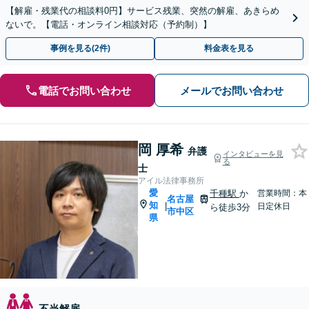
【解雇・残業代の相談料0円】サービス残業、突然の解雇、あきらめ
ないで。【電話・オンライン相談対応（予約制）】
事例を見る(2件)
料金表を見る
電話でお問い合わせ
メールでお問い合わせ
岡 厚希
弁護
インタビューを見
る
士
アイル法律事務所
愛
千種駅
か
営業時間：本
名古屋
知
|
日定休日
ら徒歩3分
市中区
県
不当解雇