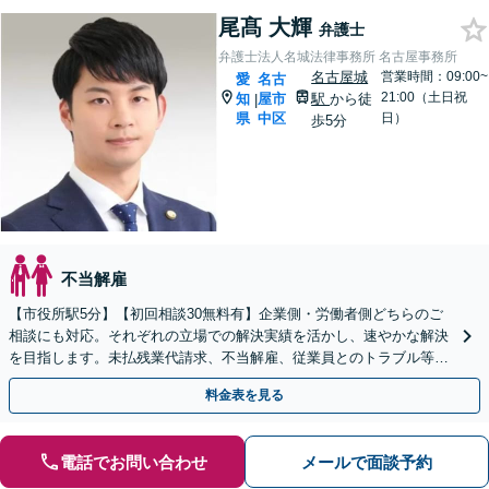
尾髙 大輝
弁護士
弁護士法人名城法律事務所 名古屋事務所
名古屋城
営業時間：09:00~
愛
名古
21:00（土日祝
知
屋市
駅
から徒
|
県
中区
日）
歩5分
不当解雇
【市役所駅5分】【初回相談30無料有】企業側・労働者側どちらのご
相談にも対応。それぞれの立場での解決実績を活かし、速やかな解決
を目指します。未払残業代請求、不当解雇、従業員とのトラブル等は
お任せ下さい。顧問弁護士業務にも注力【土日祝対応可】
料金表を見る
電話でお問い合わせ
メールで面談予約