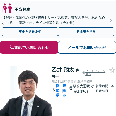
不当解雇
【解雇・残業代の相談料0円】サービス残業、突然の解雇、あきらめ
ないで。【電話・オンライン相談対応（予約制）】
事例を見る(2件)
料金表を見る
電話でお問い合わせ
メールでお問い合わせ
乙井 翔太
弁
インタビューを
見る
護士
旭合同法律事務所 豊橋事務所
愛
豊
駅前大通駅
か
営業時間：本
知
橋
|
日定休日
ら徒歩6分
県
市