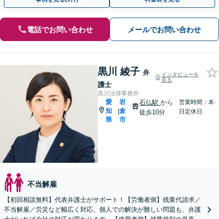
電話でお問い合わせ
メールでお問い合わせ
黒川 綾子
弁
インタビューを
見る
護士
黒川法律事務所
愛
岩
石仏駅
から
営業時間：本
知
倉
|
日定休日
徒歩10分
県
市
不当解雇
【初回相談無料】代表弁護士がサポート！【労働者側】残業代請求／
不当解雇／労災など幅広く対応。個人での解決が難しい問題も、弁護