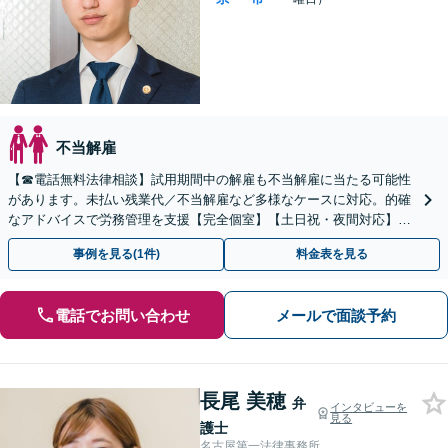
不当解雇
【☎︎電話無料法律相談】試用期間中の解雇も不当解雇に当たる可能性
があります。未払い残業代／不当解雇など多様なケースに対応。的確
なアドバイスで労務管理を支援【完全個室】【土日祝・夜間対応】
【オンライン面談可】
事例を見る(1件)
料金表を見る
電話でお問い合わせ
メールで面談予約
長尾 美穂
弁
インタビューを
見る
護士
名古屋第一法律事務所