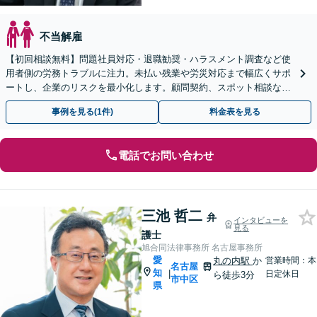
不当解雇
【初回相談無料】問題社員対応・退職勧奨・ハラスメント調査など使
用者側の労務トラブルに注力。未払い残業や労災対応まで幅広くサポ
ートし、企業のリスクを最小化します。顧問契約、スポット相談など
柔軟に対応可能【豊橋駅10分】【夜間相談可】
事例を見る(1件)
料金表を見る
電話でお問い合わせ
三池 哲二
弁
インタビューを
見る
護士
旭合同法律事務所 名古屋事務所
愛
丸の内駅
か
営業時間：本
名古屋
知
|
日定休日
ら徒歩3分
市中区
県