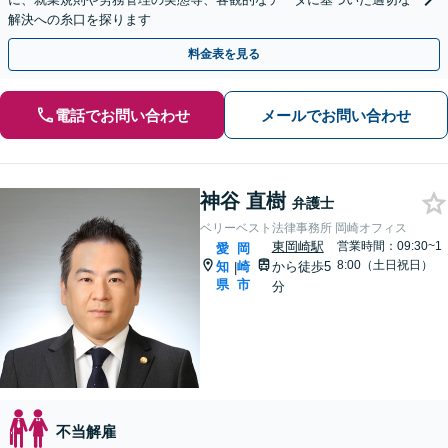
解決への糸口を探ります
料金表を見る
電話でお問い合わせ
メールでお問い合わせ
神谷 直樹
弁護士
ベリーベスト法律事務所 岡崎オフィス
東岡崎駅
営業時間：09:30~1
愛
岡
8:00（土日祝日）
知
崎
から徒歩5
|
県
市
分
不当解雇