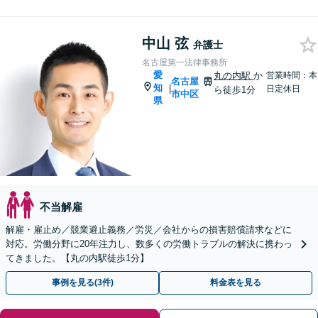
中山 弦
弁護士
名古屋第一法律事務所
愛
丸の内駅
か
営業時間：本
名古屋
知
|
日定休日
ら徒歩1分
市中区
県
不当解雇
解雇・雇止め／競業避止義務／労災／会社からの損害賠償請求などに
対応。労働分野に20年注力し、数多くの労働トラブルの解決に携わっ
てきました。【丸の内駅徒歩1分】
事例を見る(3件)
料金表を見る