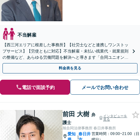
不当解雇
【西三河エリアに根差した事務所】【社労士などと連携しワンストッ
プサービス】【労使ともに対応】不当解雇・未払い残業代・就業規則
の整備など、あらゆる労働問題を解決へと導きます「合同ユニオン」
との交渉を代理した経験あり【休日・夜間相談あり】
料金表を見る
電話で面談予約
メールでお問い合わせ
前田 大樹
弁
インタビューを
見る
護士
旭合同法律事務所 春日井事務所
愛知
春日井
営業時間：09:00~21:00（日
|
県
市
曜日）