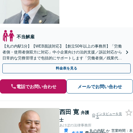
不当解雇
【丸の内駅1分】【WEB面談対応】【創立50年以上の事務所】「労働
者側・使用者側双方に対応」中小企業向けの法的支援／訴訟対応から
日常的な労務管理まで包括的にサポートします「労働者側／残業代請
求や退職に関する問題に対応」【休日・夜間相談可】
料金表を見る
電話でお問い合わせ
メールでお問い合わせ
西田 寛
弁護
インタビューを見
る
士
あけぼの法律事務所
愛
丸の内駅
か
営業時間：本