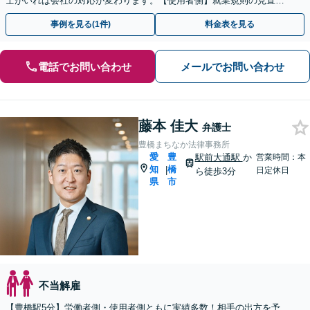
士がいれば会社の対応が変わります。【使用者側】就業規則の見直し
やハラスメント対策もお任せください【法テラス利用可能】
事例を見る(1件)
料金表を見る
電話でお問い合わせ
メールでお問い合わせ
藤本 佳大
弁護士
豊橋まちなか法律事務所
愛
豊
駅前大通駅
か
営業時間：本
知
橋
|
日定休日
ら徒歩3分
県
市
不当解雇
【豊橋駅5分】労働者側・使用者側ともに実績多数！相手の出方を予