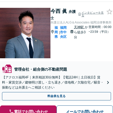
今西 眞
弁護
インタビューを見
る
士
弁護士法人ALG＆Associates 福岡法律事務所
天神駅
か
営業時間：00:00
福
福岡
~23:59（平日）
岡
市中
ら徒歩3
|
県
央区
分
管理会社・組合側の不動産問題
【アクロス福岡4F｜来所相談30分無料】【電話24H｜土日祝日】賃
料・家賃交渉／建物明け渡し・立ち退き／借地権／欠陥住宅／騒音・
振動などは弁護士へご相談ください
料金表を見る
電話でお問い合わせ
メールでお問い合わせ