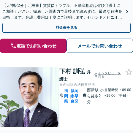
【天神駅2分｜元検事】賃貸借トラブル、不動産相続はぜひ弁護士に
ご相談ください。徹底した調査力で最後まで諦めずに、最適な解決を
目指します。弁護士費用は丁寧にご説明します。セカンドオピニオン
可【休日・夜間相談可｜出張相談＆WEB面談可】
料金表を見る
電話でお問い合わせ
メールでお問い合わせ
下村 訓弘
弁
インタビューを
見る
護士
日の出総合法律事務所
西新駅
か
営業時間：09:00
福
福岡
~19:00（平日）
岡
市早
ら徒歩2
|
県
良区
分