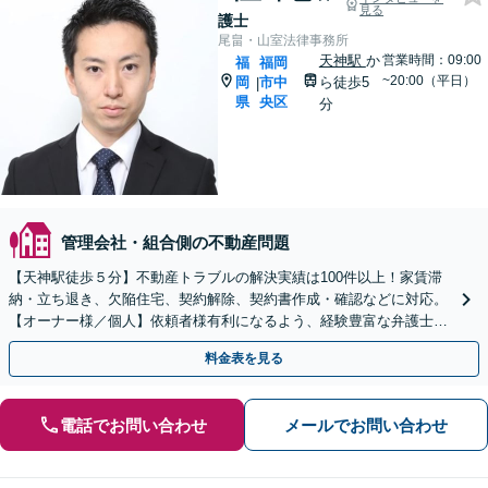
見る
護士
尾畠・山室法律事務所
天神駅
か
営業時間：09:00
福
福岡
~20:00（平日）
岡
市中
ら徒歩5
|
県
央区
分
管理会社・組合側の不動産問題
【天神駅徒歩５分】不動産トラブルの解決実績は100件以上！家賃滞
納・立ち退き、欠陥住宅、契約解除、契約書作成・確認などに対応。
【オーナー様／個人】依頼者様有利になるよう、経験豊富な弁護士が
交渉いたします。まずは電話相談からお越しください
料金表を見る
電話でお問い合わせ
メールでお問い合わせ