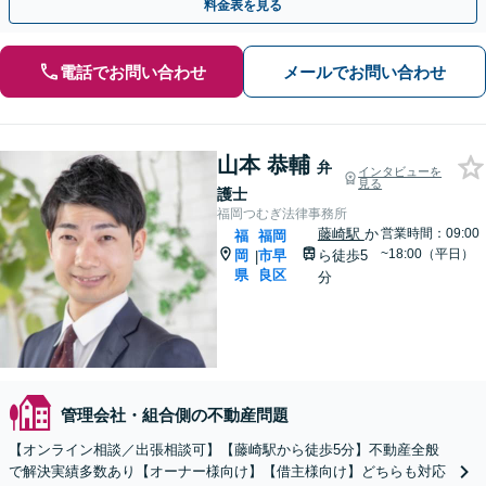
料金表を見る
電話でお問い合わせ
メールでお問い合わせ
山本 恭輔
弁
インタビューを
見る
護士
福岡つむぎ法律事務所
藤崎駅
か
営業時間：09:00
福
福岡
~18:00（平日）
岡
市早
ら徒歩5
|
県
良区
分
管理会社・組合側の不動産問題
【オンライン相談／出張相談可】【藤崎駅から徒歩5分】不動産全般
で解決実績多数あり【オーナー様向け】【借主様向け】どちらも対応