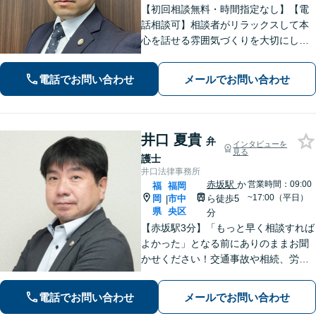
【初回相談無料・時間指定なし】【電
話相談可】相談者がリラックスして本
心を話せる雰囲気づくりを大切にして
います。【離婚・相続などの家事事
件】【刑事事件】の豊富な経験を活か
電話でお問い合わせ
メールでお問い合わせ
し、相談者様のお悩み解決に向けサポ
ートします。【法テラス利用可】
井口 夏貴
弁
インタビューを
見る
護士
井口法律事務所
赤坂駅
か
営業時間：09:00
福
福岡
~17:00（平日）
岡
市中
ら徒歩5
|
県
央区
分
【赤坂駅3分】「もっと早く相談すれば
よかった」となる前にありのままお聞
かせください！交通事故や相続、労
働、企業法務まで幅広く対応。不安に
寄り添い、納得して次の一歩を踏み出
電話でお問い合わせ
メールでお問い合わせ
せるよう全力でサポートします【夜