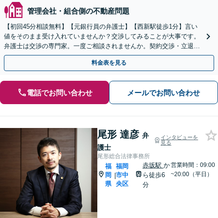
管理会社・組合側の不動産問題
【初回45分相談無料】【元銀行員の弁護士】【西新駅徒歩1分】言い
値をそのまま受け入れていませんか？交渉してみることが大事です。
弁護士は交渉の専門家。一度ご相談されませんか。契約交渉・立退き
請求・瑕疵問題その他不動産全般のご相談を承ります。
料金表を見る
電話でお問い合わせ
メールでお問い合わせ
尾形 達彦
弁
インタビューを
見る
護士
尾形総合法律事務所
赤坂駅
か
営業時間：09:00
福
福岡
~20:00（平日）
岡
市中
ら徒歩6
|
県
央区
分