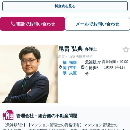
から実務的な交渉・手続きまで幅広くサポートいたします。
料金表を見る
電話でお問い合わせ
メールでお問い合わせ
尾畠 弘典
弁護士
尾畠・山室法律事務所
天神駅
か
営業時間：10:00
福
福岡
~19:00（平日）
岡
市中
ら徒歩5
|
県
央区
分
管理会社・組合側の不動産問題
【天神駅5分】【マンション管理士の資格保有】マンション管理士の