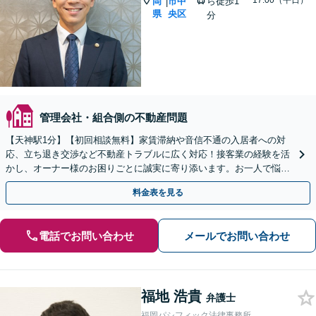
~17:00（平日）
岡
市中
ら徒歩1
|
県
央区
分
管理会社・組合側の不動産問題
【天神駅1分】【初回相談無料】家賃滞納や音信不通の入居者への対
応、立ち退き交渉など不動産トラブルに広く対応！接客業の経験を活
かし、オーナー様のお困りごとに誠実に寄り添います。お一人で悩ま
ずに、まずはご相談ください。【夜間・休日相談可】
料金表を見る
電話でお問い合わせ
メールでお問い合わせ
福地 浩貴
弁護士
福岡パシフィック法律事務所