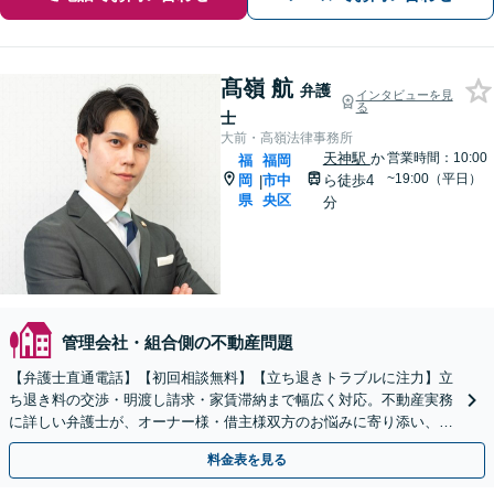
髙嶺 航
弁護
インタビューを見
る
士
大前・高嶺法律事務所
天神駅
か
営業時間：10:00
福
福岡
~19:00（平日）
岡
市中
ら徒歩4
|
県
央区
分
管理会社・組合側の不動産問題
【弁護士直通電話】【初回相談無料】【立ち退きトラブルに注力】立
ち退き料の交渉・明渡し請求・家賃滞納まで幅広く対応。不動産実務
に詳しい弁護士が、オーナー様・借主様双方のお悩みに寄り添い、円
満な解決をサポートします【休日・夜間相談対応】
料金表を見る