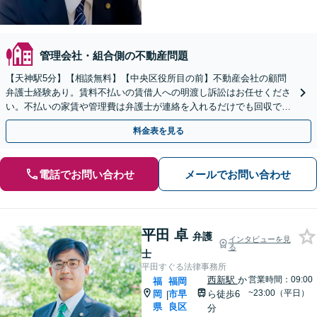
管理会社・組合側の不動産問題
【天神駅5分】【相談無料】【中央区役所目の前】不動産会社の顧問
弁護士経験あり。賃料不払いの賃借人への明渡し訴訟はお任せくださ
い。不払いの家賃や管理費は弁護士が連絡を入れるだけでも回収でき
る可能性があります。【弁護士経験10年以上】
料金表を見る
電話でお問い合わせ
メールでお問い合わせ
平田 卓
弁護
インタビューを見
る
士
平田すぐる法律事務所
西新駅
か
営業時間：09:00
福
福岡
~23:00（平日）
岡
市早
ら徒歩6
|
県
良区
分