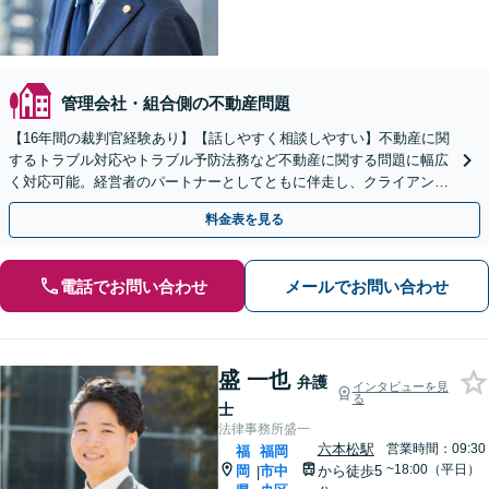
管理会社・組合側の不動産問題
【16年間の裁判官経験あり】【話しやすく相談しやすい】不動産に関
するトラブル対応やトラブル予防法務など不動産に関する問題に幅広
く対応可能。経営者のパートナーとしてともに伴走し、クライアント
の皆さまのビジネスをサポートします！
料金表を見る
電話でお問い合わせ
メールでお問い合わせ
盛 一也
弁護
インタビューを見
る
士
法律事務所盛一
六本松駅
営業時間：09:30
福
福岡
~18:00（平日）
岡
市中
から徒歩5
|