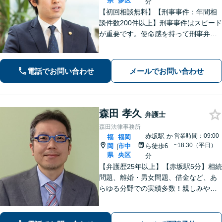
県
多区
分
【初回相談無料】【刑事事件：年間相
談件数200件以上】刑事事件はスピード
が重要です。使命感を持って刑事弁護
に注力し、依頼者の状況に寄り添いな
がら最善の解決を目指します。【英語
対応可能：通訳を介さず英語で直接サ
電話でお問い合わせ
メールでお問い合わせ
ポート】
森田 孝久
弁護士
森田法律事務所
赤坂駅
か
営業時間：09:00
福
福岡
~18:30（平日）
岡
市中
ら徒歩6
|
県
央区
分
【弁護歴25年以上】【赤坂駅5分】相続
問題、離婚・男女問題、借金など、あ
らゆる分野での実績多数！親しみやす
く丁寧な対応を心がけています。話し
やすさに自信あり。ご依頼いただきや
すい料金設定なので、お一人で抱え込