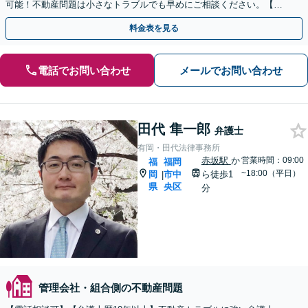
可能！不動産問題は小さなトラブルでも早めにご相談ください。【分
かりやすく・リーズナブルな料金設定】【弁護士歴7年】
料金表を見る
電話でお問い合わせ
メールでお問い合わせ
田代 隼一郎
弁護士
有岡・田代法律事務所
赤坂駅
か
営業時間：09:00
福
福岡
~18:00（平日）
岡
市中
ら徒歩1
|
県
央区
分
管理会社・組合側の不動産問題