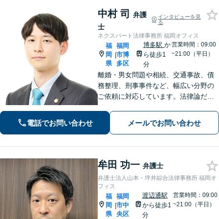
中村 司
弁護
インタビューを見
る
士
ネクスパート法律事務所 福岡オフィス
博多駅
か
営業時間：09:00
福
福岡
~21:00（平日）
岡
市博
ら徒歩1
|
県
多区
分
離婚・男女問題や相続、交通事故、債
務整理、刑事事件など、幅広い分野の
ご依頼に対応しています。法律論だけ
では解決できない心の奥底にある悩み
も、ご依頼者様と共に手を取り合いな
電話でお問い合わせ
メールでお問い合わせ
がら一緒に考え、解決に向けて進みま
す。【夜間休日対応可】
牟田 功一
弁護士
弁護士法人山本・坪井綜合法律事務所 福岡オ
フィス
渡辺通駅
営業時間：09:00
福
福岡
~21:00（平日）
岡
市中
から徒歩1
|
県
央区
分