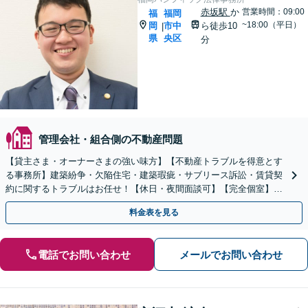
赤坂駅
か
営業時間：09:00
福
福岡
~18:00（平日）
岡
市中
ら徒歩10
|
県
央区
分
管理会社・組合側の不動産問題
【貸主さま・オーナーさまの強い味方】【不動産トラブルを得意とす
る事務所】建築紛争・欠陥住宅・建築瑕疵・サブリース訴訟・賃貸契
約に関するトラブルはお任せ！【休日・夜間面談可】【完全個室】
【六本松駅2分】
料金表を見る
電話でお問い合わせ
メールでお問い合わせ