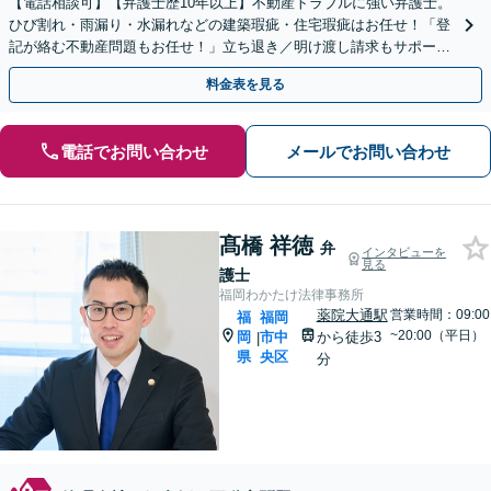
【電話相談可】【弁護士歴10年以上】不動産トラブルに強い弁護士。
ひび割れ・雨漏り・水漏れなどの建築瑕疵・住宅瑕疵はお任せ！「登
記が絡む不動産問題もお任せ！」立ち退き／明け渡し請求もサポート
【夜間・休日面談可】【完全個室】【赤坂駅1分】
料金表を見る
電話でお問い合わせ
メールでお問い合わせ
髙橋 祥徳
弁
インタビューを
見る
護士
福岡わかたけ法律事務所
薬院大通駅
営業時間：09:00
福
福岡
~20:00（平日）
岡
市中
から徒歩3
|
県
央区
分