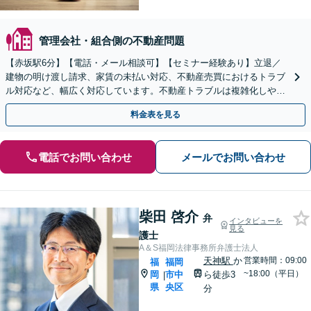
管理会社・組合側の不動産問題
【赤坂駅6分】【電話・メール相談可】【セミナー経験あり】立退／
建物の明け渡し請求、家賃の未払い対応、不動産売買におけるトラブ
ル対応など、幅広く対応しています。不動産トラブルは複雑化しやす
いため、お早めにご相談ください。【休日・夜間面談可】
料金表を見る
電話でお問い合わせ
メールでお問い合わせ
柴田 啓介
弁
インタビューを
見る
護士
A＆S福岡法律事務所弁護士法人
天神駅
か
営業時間：09:00
福
福岡
~18:00（平日）
岡
市中
ら徒歩3
|
県
央区
分