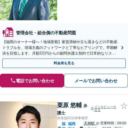
管理会社・組合側の不動産問題
【福岡のオーナー様へ！地域密着】家賃滞納や立ち退きなどの不動産
トラブルを、現場主義のフットワークと丁寧なヒアリングで、早期解
決を目指します。月額3万円からの顧問弁護士契約で日常的なリスク
も予防いたします【事前のご予約で休日・夜間も対応】
料金表を見る
電話でお問い合わせ
メールでお問い合わせ
栗原 悠輔
弁
インタビューを
見る
護士
赤坂協同法律事務所
天神駅
か
営業時間：09:00
福
福岡