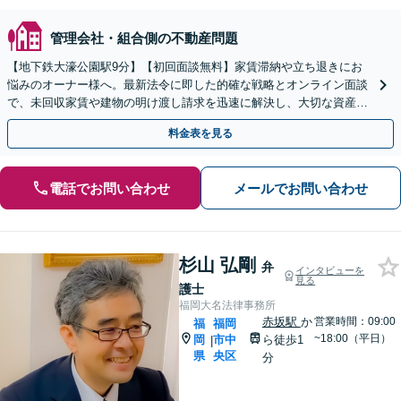
管理会社・組合側の不動産問題
【地下鉄大濠公園駅9分】【初回面談無料】家賃滞納や立ち退きにお
悩みのオーナー様へ。最新法令に即した的確な戦略とオンライン面談
で、未回収家賃や建物の明け渡し請求を迅速に解決し、大切な資産を
守ります！【夜間面談可】
料金表を見る
電話でお問い合わせ
メールでお問い合わせ
杉山 弘剛
弁
インタビューを
見る
護士
福岡大名法律事務所
赤坂駅
か
営業時間：09:00
福
福岡
~18:00（平日）
岡
市中
ら徒歩1
|
県
央区
分