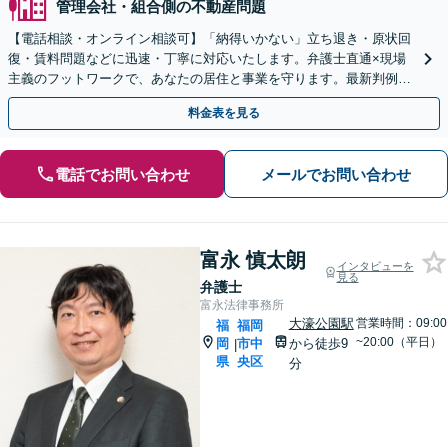
管理会社・組合側の不動産問題
【電話相談・オンライン相談可】「納得いかない」立ち退き・原状回
復・賃料問題などに迅速・丁寧に対応いたします。弁護士直通×現場
主義のフットワークで、あなたの居住と事業を守ります。最新判例を
熟知した弁護士が、解決へ導きます【休日・夜間相談可】
料金表を見る
電話でお問い合わせ
メールでお問い合わせ
富永 慎太朗
インタビューを
見る
弁護士
富永法律事務所
大濠公園駅
営業時間：09:00
福
福岡
~20:00（平日）
岡
市中
から徒歩9
|
県
央区
分