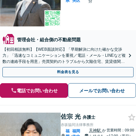
県
央区
分
管理会社・組合側の不動産問題
【初回相談無料】【WEB面談対応】「早期解決に向けた確かな交渉
力」「迅速なコミュニケーションを重視／電話・メール・LINEなど複
数の連絡手段を用意」売買契約のトラブルから欠陥住宅、賃貸借関係
まで、さまざまな問題に対応【休日・夜間相談可】
料金表を見る
電話でお問い合わせ
メールでお問い合わせ
佐宗 光
弁護士
赤坂協同法律事務所
天神駅
か
営業時間：09:00
福
福岡