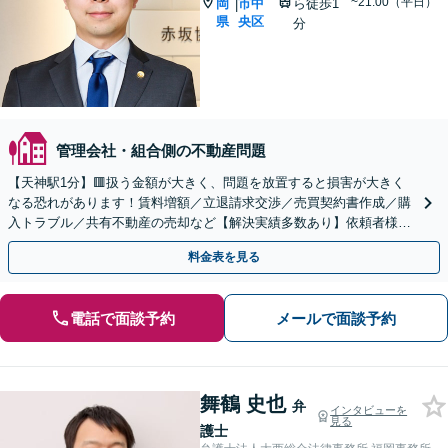
~21:00（平日）
岡
市中
ら徒歩1
|
県
央区
分
管理会社・組合側の不動産問題
【天神駅1分】🟥扱う金額が大きく、問題を放置すると損害が大きく
なる恐れがあります！賃料増額／立退請求交渉／売買契約書作成／購
入トラブル／共有不動産の売却など【解決実績多数あり】依頼者様の
利益を最優先に、迅速・円滑に解決【夜間・休日対応可】
料金表を見る
電話で面談予約
メールで面談予約
舞鶴 史也
弁
インタビューを
見る
護士