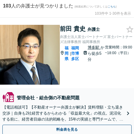
103
人の弁護士が見つかりました
(検索結果について詳しくは
こちら
)
103件中 1-30件を表示
前田 貴史
弁護士
弁護士法人富士パートナーズ 富士パートナー
ズ法律事務所 福岡事務所
博多駅
か
営業時間：09:00
福
福岡
~18:00（平日）
岡
市博
ら徒歩5
|
県
多区
分
管理会社・組合側の不動産問題
【電話相談可】【不動産オーナー弁護士が解決】賃料増額・立ち退き
交渉｜自身も2社経営するからわかる「収益最大化」の視点。泥沼化
する前に、経営者目線の法的戦略を。15年の実績と専門チームで、オ
ーナー様の正当な権利を守ります【顧問先企業60社超】
料金表を見る