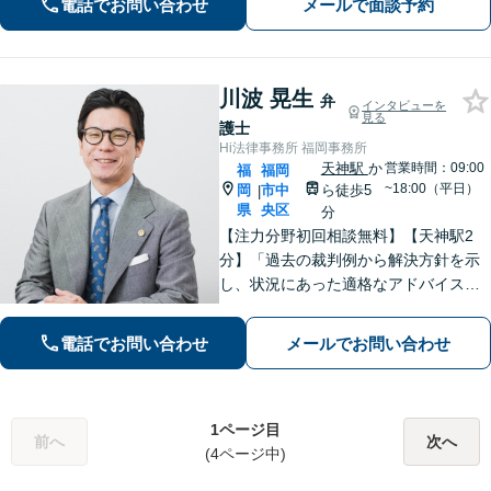
電話でお問い合わせ
メールで面談予約
まず、お気軽にご相談を。【完全個室
対応】
川波 晃生
弁
インタビューを
見る
護士
Hi法律事務所 福岡事務所
天神駅
か
営業時間：09:00
福
福岡
~18:00（平日）
岡
市中
ら徒歩5
|
県
央区
分
【注力分野初回相談無料】【天神駅2
分】「過去の裁判例から解決方針を示
し、状況にあった適格なアドバイス
を！」未払い残業代、離婚、借金でお
悩みの方へ。どのようなご相談も親身
電話でお問い合わせ
メールでお問い合わせ
にうかがい、ともに解決を目指します
【休日・夜間相談可】まずはお電話く
ださい。
1ページ目
前へ
次へ
(4ページ中)