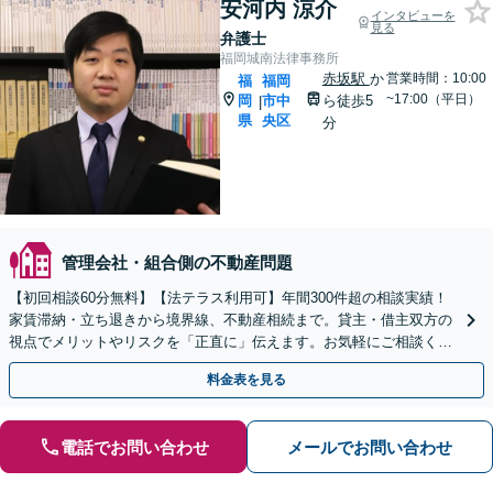
安河内 涼介
インタビューを
見る
弁護士
福岡城南法律事務所
赤坂駅
か
営業時間：10:00
福
福岡
~17:00（平日）
岡
市中
ら徒歩5
|
県
央区
分
管理会社・組合側の不動産問題
【初回相談60分無料】【法テラス利用可】年間300件超の相談実績！
家賃滞納・立ち退きから境界線、不動産相続まで。貸主・借主双方の
視点でメリットやリスクを「正直に」伝えます。お気軽にご相談くだ
さい。【赤坂駅徒歩5分】
料金表を見る
電話でお問い合わせ
メールでお問い合わせ