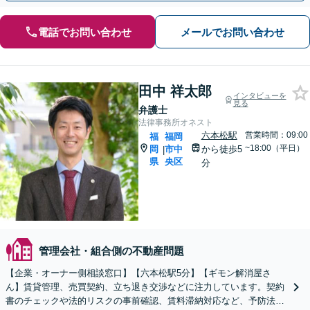
電話でお問い合わせ
メールでお問い合わせ
田中 祥太郎
インタビューを
見る
弁護士
法律事務所オネスト
六本松駅
営業時間：09:00
福
福岡
~18:00（平日）
岡
市中
から徒歩5
|
県
央区
分
管理会社・組合側の不動産問題
【企業・オーナー側相談窓口】【六本松駅5分】【ギモン解消屋さ
ん】賃貸管理、売買契約、立ち退き交渉などに注力しています。契約
書のチェックや法的リスクの事前確認、賃料滞納対応など、予防法務