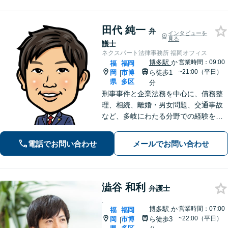
間・休日相談可】【電話・WEB面談
可】
田代 純一
弁
インタビューを
見る
護士
ネクスパート法律事務所 福岡オフィス
博多駅
か
営業時間：09:00
福
福岡
~21:00（平日）
岡
市博
ら徒歩1
|
県
多区
分
刑事事件と企業法務を中心に、債務整
理、相続、離婚・男女問題、交通事故
など、多岐にわたる分野での経験を積
み重ねてきました。【初回相談無料】
ご依頼者様のご心情や迷いを丁寧にお
電話でお問い合わせ
メールでお問い合わせ
聴き取りし、安心・納得感の得られる
解決策をご提案します。
澁谷 和利
弁護士
.
博多駅
か
営業時間：07:00
福
福岡
~22:00（平日）
岡
市博
ら徒歩3
|