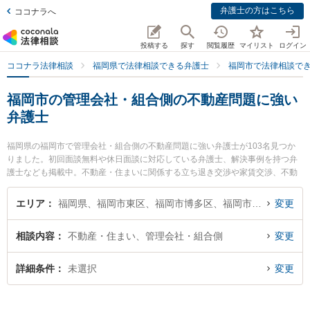
弁護士の方はこちら
ココナラへ
投稿する
探す
閲覧履歴
マイリスト
ログイン
ココナラ法律相談
福岡県で法律相談できる弁護士
福岡市で法律相談で
福岡市の管理会社・組合側の不動産問題に強い
弁護士
福岡県の福岡市で管理会社・組合側の不動産問題に強い弁護士が103名見つか
りました。初回面談無料や休日面談に対応している弁護士、解決事例を持つ弁
護士なども掲載中。不動産・住まいに関係する立ち退き交渉や家賃交渉、不動
産契約解除等の細かな分野での絞り込み検索もでき便利です。特に弁護士法人
富士パートナーズ 富士パートナーズ法律事務所 福岡事務所の前田 貴史弁護士
エリア
福岡県、福岡市東区、福岡市博多区、福岡市中央区、福岡市南区、福岡市西区、福岡市城南区、福岡市早良区
変更
や法律事務所オネストの田中 祥太郎弁護士、尾畠・山室法律事務所の尾畠 弘典
弁護士のプロフィール情報や弁護士費用、強みなどが注目されています。『福
相談内容
不動産・住まい、管理会社・組合側
変更
岡市で土日や夜間に発生した管理会社・組合側の不動産問題のトラブルを今す
ぐに弁護士に相談したい』『管理会社・組合側の不動産問題のトラブル解決の
実績豊富な近くの弁護士を検索したい』『初回相談無料で管理会社・組合側の
詳細条件
未選択
変更
不動産問題を法律相談できる福岡市内の弁護士に相談予約したい』などでお困
りの相談者さんにおすすめです。