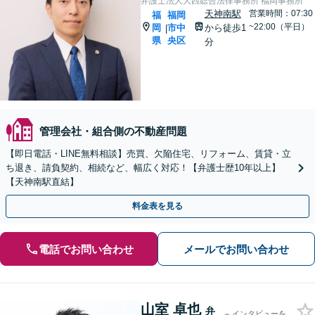
弁護士法人大西総合法律事務所 福岡事務所
天神南駅
営業時間：07:30
福
福岡
~22:00（平日）
岡
市中
から徒歩1
|
県
央区
分
管理会社・組合側の不動産問題
【即日電話・LINE無料相談】売買、欠陥住宅、リフォーム、賃貸・立
ち退き、請負契約、相続など、幅広く対応！【弁護士歴10年以上】
【天神南駅直結】
料金表を見る
電話でお問い合わせ
メールでお問い合わせ
山室 卓也
弁
インタビューを