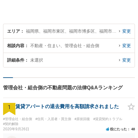
エリア
福岡県、福岡市東区、福岡市博多区、福岡市中央区、福岡市南区、福岡市西区、福岡市城南区、福岡市早良区
変更
相談内容
不動産・住まい、管理会社・組合側
変更
詳細条件
未選択
変更
管理会社・組合側の不動産問題の法律Q&Aランキング
1
賃貸アパートの退去費用を高額請求されました
#管理会社・組合側
#住民・入居者・買主側
#原状回復
#賃貸契約トラブル
#契約解除
2020年9月26日
役にたった
48