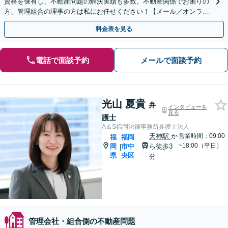
資格を保有し、不動産問題の解決実績も多数。不動産関係でお困りの
方、管理組合の理事の方は私にお任せください！【メール／オンライ
ン相談可】
料金表を見る
電話で面談予約
メールで面談予約
光山 夏貴
弁
インタビューを
見る
護士
A＆S福岡法律事務所弁護士法人
天神駅
か
営業時間：09:00
福
福岡
~18:00（平日）
岡
市中
ら徒歩3
|
県
央区
分
管理会社・組合側の不動産問題