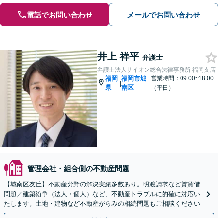
電話でお問い合わせ
メールでお問い合わせ
井上 祥平
弁護士
弁護士法人サイオン総合法律事務所 福岡支店
福岡
福岡市城
営業時間：09:00~18:00
|
県
南区
（平日）
管理会社・組合側の不動産問題
【城南区友丘】不動産分野の解決実績多数あり。明渡請求など賃貸借
問題／建築紛争（法人・個人）など、不動産トラブルに的確に対応い
たします。土地・建物など不動産がらみの相続問題もご相談ください