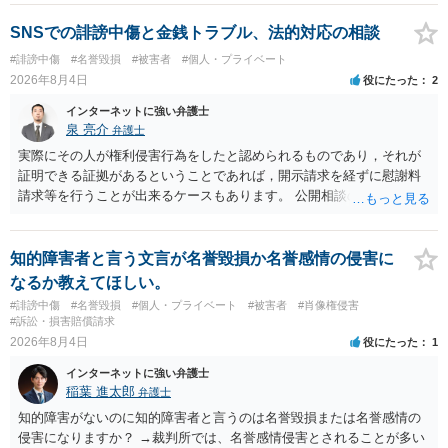
いでしょう。７月中にアカウントが削除されている場合、今から進め
ても失敗する可能性が高いように思われます。 相手を特定できた場
SNSでの誹謗中傷と金銭トラブル、法的対応の相談
合、相手に全ての弁護士費用を負担させることは可能でしょうか？ →
#誹謗中傷
#名誉毀損
#被害者
#個人・プライベート
訴訟外の交渉で相手方が認めれば負担させることができるでしょう。
2026年8月4日
役にたった
2
訴訟で判決となった場合は、実際の弁護士費用が認められる場合と認
められない場合があり何ともいえないところでしょう。
インターネットに強い弁護士
泉 亮介
弁護士
実際にその人が権利侵害行為をしたと認められるものであり，それが
証明できる証拠があるということであれば，開示請求を経ずに慰謝料
請求等を行うことが出来るケースもあります。 公開相談の場では回答
は難しいかと思われますので，お手持ちの証拠資料を持参の上弁護士
に個別に相談されると良いでしょう。
知的障害者と言う文言が名誉毀損か名誉感情の侵害に
なるか教えてほしい。
#誹謗中傷
#名誉毀損
#個人・プライベート
#被害者
#肖像権侵害
#訴訟・損害賠償請求
2026年8月4日
役にたった
1
インターネットに強い弁護士
稲葉 進太郎
弁護士
知的障害がないのに知的障害者と言うのは名誉毀損または名誉感情の
侵害になりますか？ →裁判所では、名誉感情侵害とされることが多い