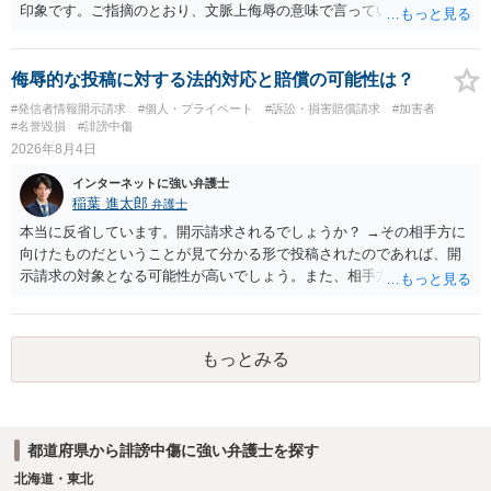
印象です。ご指摘のとおり、文脈上侮辱の意味で言っている点も加味
されていると思います。
侮辱的な投稿に対する法的対応と賠償の可能性は？
#発信者情報開示請求
#個人・プライベート
#訴訟・損害賠償請求
#加害者
#名誉毀損
#誹謗中傷
2026年8月4日
インターネットに強い弁護士
稲葉 進太郎
弁護士
本当に反省しています。開示請求されるでしょうか？ →その相手方に
向けたものだということが見て分かる形で投稿されたのであれば、開
示請求の対象となる可能性が高いでしょう。また、相手方の投稿した
文章からすると、実際に発信者情報開示請求がなされる可能性がある
と存じます。発信者情報開示請求が進むと、投稿に使った回線の契約
者のところに、意見照会がなされます。アカウント情報開示の場合
もっとみる
は、アカウントの登録メールに意見照会がなされます。 また、された
場合賠償金はいくらでしょうか。 →ケースバイケースであり、数万円
から１００万単位まで様々でしょう。裁判外であれば交渉して相手方
の請求額から減額することを試みることとなるでしょう。
都道府県から誹謗中傷に強い弁護士を探す
北海道・東北