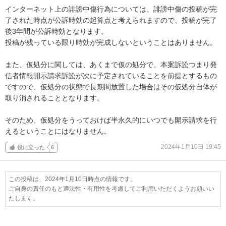
インターネット上の誹謗中傷行為については、誹謗中傷の投稿が完
了された時点が公訴時効の起算点と考えられますので、投稿が完了
後3年間が公訴時効となります。

投稿が残っている限り時効が完成しないということはありません。

また、仮処分に関しては、あくまで仮の処分で、本案訴訟つまり発
信者情報開示請求訴訟が次に予定されていることを前提とするもの
ですので、仮処分の状態で長期間放置した場合はその仮処分自体が
取り消されることとなります。

そのため、仮処分をうっておけば半永久的にいつでも開示請求を行
えるということにはなりません。
2024年1月10日 19:45
役に立った
6
この投稿は、2024年1月10日時点の情報です。
ご自身の責任のもと適法性・有用性を考慮してご利用いただくようお願いい
たします。