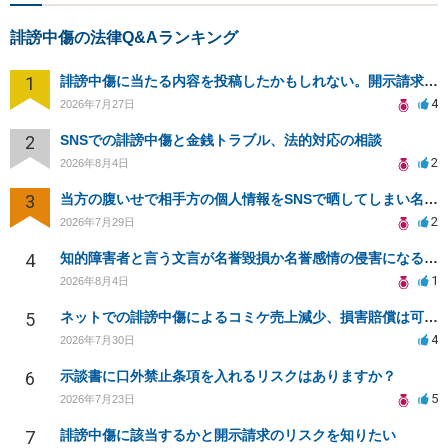
誹謗中傷の法律Q&Aランキング
1
誹謗中傷に当たる内容を投稿したかもしれない。開示請求や民事刑事裁判に発展しうるのか教えて欲しい。
4
2026年7月27日
2
SNSでの誹謗中傷と金銭トラブル、法的対応の相談
2
2026年8月4日
3
当方の腹いせで相手方の個人情報をSNSで晒してしまい名誉毀損させてしまったかもしれない
2
2026年7月29日
4
知的障害者と言う文言が名誉毀損か名誉感情の侵害になるか教えてほしい。
1
2026年8月4日
5
ネットでの誹謗中傷によるコミケ売上減少、損害賠償は可能か？
4
2026年7月30日
6
示談書に口外禁止条項を入れるリスクはありますか？
5
2026年7月23日
7
誹謗中傷に該当するかと開示請求のリスクを知りたい