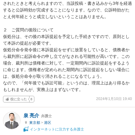
されたときと考えられますので、当該投稿・書き込みから3年を経過
すると公訴時効が完成することになります。なので、公訴時効がた
とえ何年経とうと成立しないということはありません。

２　ご質問の後段について

仮処分は、その後の本訴提起を予定した手続きですので、原則とし
て本訴の提起が必要です。

仮処分命令発令後に本訴提起をせずに放置をしていると、債務者か
ら裁判所に起訴命令の申し立てがなされる可能性が高いです。この
場合、裁判所は債権者に対して、一定期間内に訴訟提起をするよう
に命じます。債権者が定められた期間内に訴訟提起をしない場合に
は、仮処分命令が取り消されることになるでしょう。

なので、「何年後でも訴訟可能」というのは、理屈上はあり得るか
もしれませんが、実務上はまずないです。
2024年1月10日 19:40
役に立った
8
泉 亮介
弁護士
東京都
>
港区
インターネットに注力する弁護士