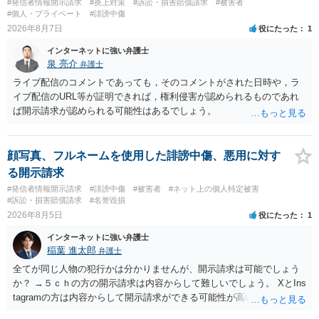
#発信者情報開示請求
#炎上対策
#訴訟・損害賠償請求
#被害者
#個人・プライベート
#誹謗中傷
2026年8月7日
役にたった
1
インターネットに強い弁護士
泉 亮介
弁護士
ライブ配信のコメントであっても，そのコメントがされた日時や，ラ
イブ配信のURL等が証明できれば，権利侵害が認められるものであれ
ば開示請求が認められる可能性はあるでしょう。
顔写真、フルネームを使用した誹謗中傷、悪用に対す
る開示請求
#発信者情報開示請求
#誹謗中傷
#被害者
#ネット上の個人特定被害
#訴訟・損害賠償請求
#名誉毀損
2026年8月5日
役にたった
1
インターネットに強い弁護士
稲葉 進太郎
弁護士
全てが同じ人物の犯行かは分かりませんが、開示請求は可能でしょう
か？ →５ｃｈの方の開示請求は内容からして難しいでしょう。 XとIns
tagramの方は内容からして開示請求ができる可能性が高いでしょう。
ただ、アカウントが削除されていると開示請求は失敗する可能性が高