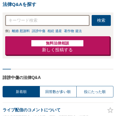
策／売り上げ低下
金額アップ／減額
法律Q&Aを探す
防止のために尽
交渉も対応可」
力」加害者側の対
【完全個室対応】
応可：開示請求の
検索
意見照会が来たと
きの対処法、被害
例）
離婚 慰謝料
誹謗中傷
相続 遺産
著作物 違法
者との示談交渉
無料法律相談
新しく投稿する
誹謗中傷の法律Q&A
新着順
回答数が多い順
役にたった順
ライブ配信のコメントについて