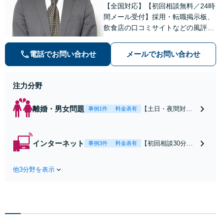
【全国対応】【初回相談無料／24時
間メール受付】採用・転職掲示板、
飲食店の口コミサイトなどの風評被
害対策など実績あり！【刑事】犯罪
の種類を問わず相談可。可能な限り
電話でお問い合わせ
メールでお問い合わせ
早期対応で駆けつけサポート【労
働】不当解雇・残業代請求はおまか
せください
注力分野
離婚・男女問題
【土日・夜間対応
事例1件
料金表有
可】【初回相談30
分無料】「相手方
から書面を提示さ
インターネット
【初回相談30分無
事例3件
料金表有
れたら、サインす
料】状況に応じて
る前にご相談を」
手段を使い分け、
経験豊富な弁護士
他3分野を表示
適切な方法で投稿
が全力で交渉にあ
の削除・発信者情
たります！相手方
報開示請求をおこ
と直接話す精神的
ないます「企業や
負担を軽減「弁護
お店の風評被害対
士の交渉で慰謝料