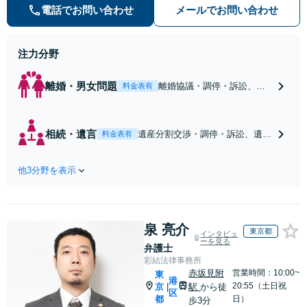
た」と心から思っていただけるよ
電話でお問い合わせ
メールでお問い合わせ
う、どのような案件にも誠心誠意取
り組んでいく所存です。
注力分野
離婚・男女問題
離婚協議・調停・訴訟、養
料金表有
育費支払（申立て、増額・
減額）、面会交流の申立て
等多様なご相談に真摯に対
相続・遺言
遺産分割交渉・調停・訴訟、遺留
料金表有
応し、ご一緒に問題解決を
分侵害額請求、遺言書の作成等相
目指します【新静岡駅10
続に関する様々なご相談に対応し
分】【休日・夜間相談可
他3分野を表示
ています。在日コリアンの方が関
（要予約）】
わる相続手続にも対応可能です。
しこりの残らない解決を特に意識
しています。【新静岡駅10分】
泉 亮介
東京都
インタビュ
ーを見る
弁護士
彩結法律事務所
赤坂見附
営業時間：10:00~
東
港
20:55（土日祝
京
駅
から徒
|
区
都
日）
歩3分