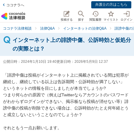
弁護士の方はこちら
ココナラへ
投稿する
探す
閲覧履歴
マイリスト
ログイン
ココナラ法律相談
法律Q&A
インターネットの法律Q&A
誹謗中傷の
インターネット上の誹謗中傷、公訴時効と仮処分
の実際とは？
公開日時：
2024年1月10日 19:40
更新日時：
2026年5月9日 12:37
「誹謗中傷は投稿がインターネット上に掲載されている間は犯罪が
継続し、継続している以上は告訴期間・公訴時効が満了しない」

というネットの情報を目にしましたが本当でしょうか?

つまり何らかの原因で（例えばTwitterならアカウントのパスワード
がわからずログインができない、掲示板なら投稿が消せない等）誹
謗中傷の投稿が削除できない場合は、公訴時効がたとえ何年経とう
と成立しないということなのでしょうか？

それともう一点お願いします。
