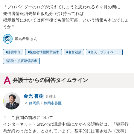
「プロバイダーのログが消えてしまうと思われる６ヶ月の間に

発信者情報消去禁止仮処分 だけ持ってれば

掲示板等においては何年後でも訴訟可能」という情報も本当でしょ
うか?
匿名希望 さん
誹謗中傷
発信者情報開示請求
名誉毀損
個人・プライベート
訴訟・損害賠償請求
弁護士からの回答タイムライン
金光 誉樹
弁護士
静岡県
>
静岡市葵区
１　ご質問の前段について

インターネット・SNSでの誹謗中傷にかかる公訴時効は、「犯罪行
為が終わったとき」とされています。基本的には書き込み（投稿）