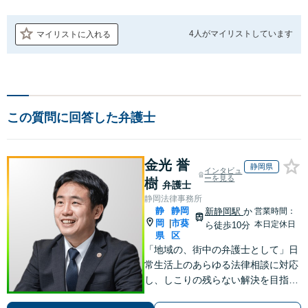
4人が
マイリストしています
マイリストに入れる
この質問に回答した弁護士
金光 誉
静岡県
インタビュ
ーを見る
樹
弁護士
静岡法律事務所
静
静岡
新静岡駅
か
営業時間：
岡
市葵
|
本日定休日
ら徒歩10分
県
区
「地域の、街中の弁護士として」日
常生活上のあらゆる法律相談に対応
し、しこりの残らない解決を目指し
ます。「この人に相談してよかっ