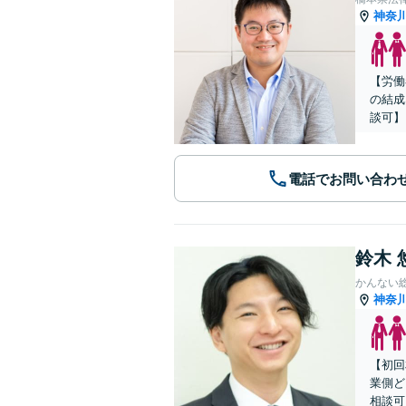
神奈
【労働
の結成
談可】
電話でお問い合わ
鈴木 
かんない
神奈
【初回
業側ど
相談可