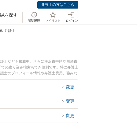
弁護士の方はこちら
&Aを探す
閲覧履歴
マイリスト
ログイン
強い弁護士
弁護士なども掲載中。さらに横浜市中区や川崎市
野での絞り込み検索もでき便利です。特に弁護士
弁護士のプロフィール情報や弁護士費用、強みな
払いのトラブル解決の実績豊富な近くの弁護士を
におすすめです。
変更
変更
変更