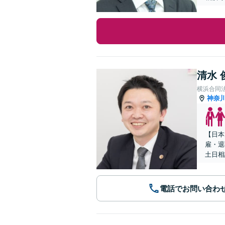
清水 
横浜合同
神奈
【日本
雇・退
土日相
電話でお問い合わ