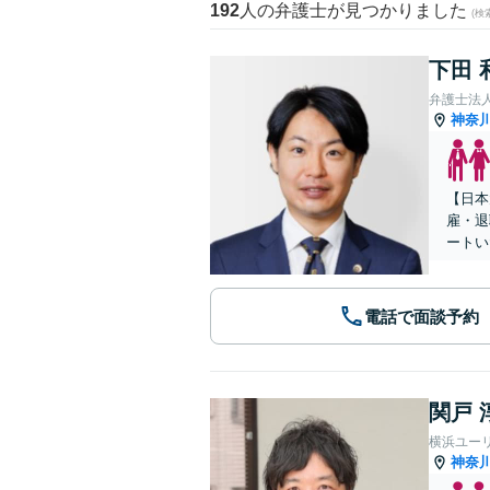
192
人の弁護士が見つかりました
(
下田 
弁護士法
神奈
【日本
雇・退
ートい
電話で面談予約
関戸 
横浜ユー
神奈