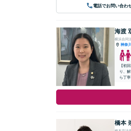
電話でお問い合わ
海渡 
横浜合同
神奈
【初回
り、解
ら丁寧
橋本 
橋本崇法