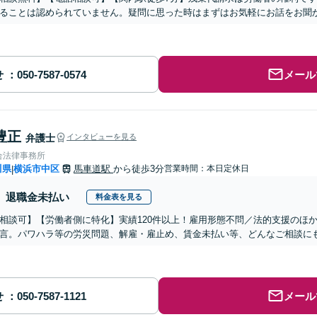
ることは認められていません。疑問に思った時はまずはお気軽にお話をお聞
せ
メール
豊正
弁護士
インタビューを見る
合法律事務所
川県
横浜市中区
馬車道駅
から徒歩3分
営業時間：本日定休日
|
退職金未払い
料金表を見る
相談可】【労働者側に特化】実績120件以上！雇用形態不問／法的支援のほ
言。パワハラ等の労災問題、解雇・雇止め、賃金未払い等、どんなご相談に
せ
メール