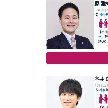
原 雅
三愛川崎
神奈
【初回
当に行
談OK
室井 
弁護士法
神奈
【初回