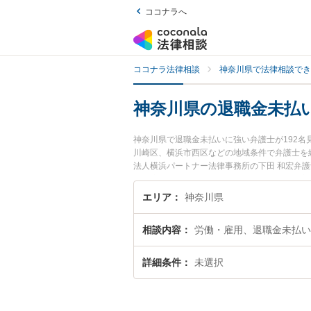
ココナラへ
ココナラ法律相談
神奈川県で法律相談でき
神奈川県の退職金未払
神奈川県で退職金未払いに強い弁護士が192
川崎区、横浜市西区などの地域条件で弁護士を
法人横浜パートナー法律事務所の下田 和宏弁
どが注目されています。『神奈川県で土日や夜
検索したい』『初回相談無料で退職金未払いを
エリア
神奈川県
相談内容
労働・雇用、退職金未払い
詳細条件
未選択