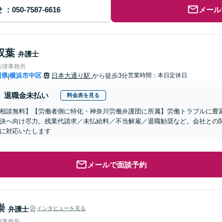
せ
メール
双葉
弁護士
法律事務所
川県
横浜市中区
日本大通り駅
から徒歩3分
営業時間：本日定休日
|
退職金未払い
料金表を見る
相談無料】【労働者側に特化・神奈川労働弁護団に所属】労働トラブルに豊
決へ向け尽力。残業代請求／未払給料／不当解雇／退職勧奨など。会社との
に対応いたします
メールで面談予約
崇
弁護士
インタビューを見る
律事務所