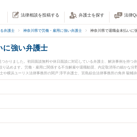
法律相談を投稿する
弁護士を探す
法律Q
る弁護士
神奈川県で労働・雇用に強い弁護士
神奈川県で退職金未払いに
いに強い弁護士
名見つかりました。初回面談無料や休日面談に対応している弁護士、解決事例を持つ
絞り込めます。労働・雇用に関係する不当解雇や退職勧奨、内定取消等の細かな分
護士や横浜ユーリス法律事務所の関戸 淳平弁護士、宮島綜合法律事務所の角井 駿輔
間に発生した退職金未払いのトラブルを今すぐに弁護士に相談したい』『退職金未
法律相談できる神奈川県内の弁護士に相談予約したい』などでお困りの相談者さん