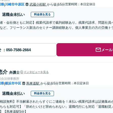
川県
川崎市中原区
武蔵小杉駅
から徒歩5分
営業時間：本日定休日
|
退職金未払い
料金表を見る
者・会社側ともに対応】残業代請求で裁判経験あり。残業代請求、問題社員
など。フリーランス新法のセミナー講師経験あり。個人事業主の方の労働ト
せ
メール
悠介
弁護士
インタビューを見る
総合法律事務所
川県
横浜市中区
馬車道駅
から徒歩5分
営業時間：本日定休日
|
退職金未払い
料金表を見る
相談無料】不当解雇されたらすぐにご連絡を！未払い残業代請求は証拠集め
ちらも対応可】「辞めたいけど辞められない」退職代行にも対応「退職勧奨
】【馬車道駅5分】