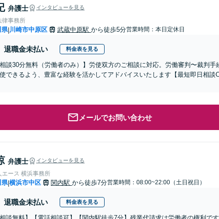
紀
弁護士
インタビューを見る
法律事務所
川県
川崎市中原区
武蔵中原駅
から徒歩5分
営業時間：本日定休日
|
退職金未払い
料金表を見る
相談30分無料（労働者のみ）】労使双方のご相談に対応。労働審判〜裁判手
使できるよう、豊富な経験を活かしてアドバイスいたします【最短即日相談O
】
メールでお問い合わせ
涼
弁護士
インタビューを見る
人エース 横浜事務所
川県
横浜市中区
関内駅
から徒歩7分
営業時間：08:00~22:00（土日祝日）
|
退職金未払い
料金表を見る
相談無料】【電話相談可】【関内駅徒歩7分】残業代請求は労働者の権利で