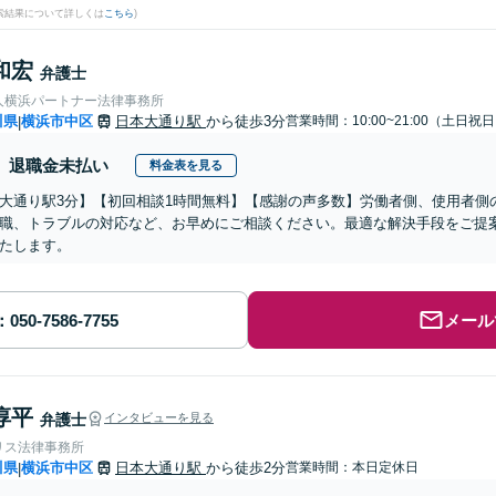
検索結果について詳しくは
こちら
)
和宏
弁護士
人横浜パートナー法律事務所
川県
横浜市中区
日本大通り駅
から徒歩3分
営業時間：10:00~21:00（土日祝
|
退職金未払い
料金表を見る
大通り駅3分】【初回相談1時間無料】【感謝の声多数】労働者側、使用者側
職、トラブルの対応など、お早めにご相談ください。最適な解決手段をご提
たします。
メール
淳平
弁護士
インタビューを見る
リス法律事務所
川県
横浜市中区
日本大通り駅
から徒歩2分
営業時間：本日定休日
|