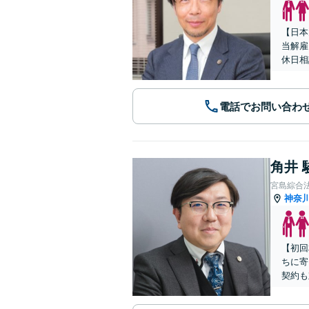
【日本
当解雇
休日相
電話でお問い合わ
角井 
宮島綜合
神奈
【初回
ちに寄
契約も