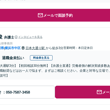
メールで面談予約
俊
弁護士
インタビューを見る
法律事務所
川県
横浜市中区
日本大通り駅
から徒歩3分
営業時間：本日定休日
|
退職金未払い
料金表を見る
大通駅3分】【初回相談30分無料】【弁護士直通】労働者側の解決実績多数
職勧奨などはお一人で悩まず、まずはご相談ください。企業と対等な立場で
談可】
せ
メー