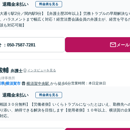
退職金未払い
料金表を見る
大通り駅2分／関内駅9分】【弁護士歴20年以上】労務トラブルの早期解決
、ハラスメントまで幅広く対応！経営法曹会議会員の弁護士が、経営を守る
談も対応可能】
せ
メール
駿輔
弁護士
インタビューを見る
法律事務所
川県
横須賀市
横須賀中央駅
から徒歩6分
営業時間：本日定休日
|
退職金未払い
料金表を見る
相談３０分無料】【労働者側】いくらトラブルになったとはいえ、勤務先へ
り添い、納得できる解決を目指します【使用者側】１０年以上、横須賀の企
対応。